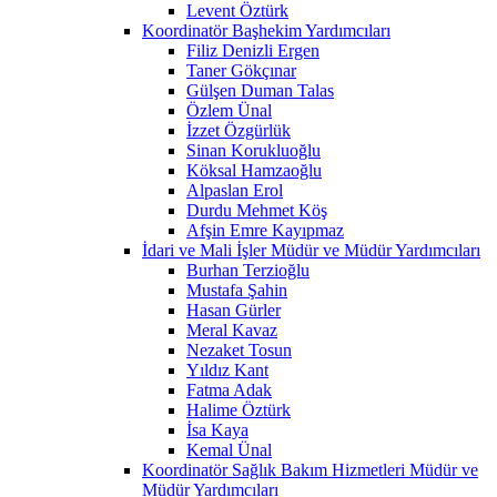
Levent Öztürk
Koordinatör Başhekim Yardımcıları
Filiz Denizli Ergen
Taner Gökçınar
Gülşen Duman Talas
Özlem Ünal
İzzet Özgürlük
Sinan Korukluoğlu
Köksal Hamzaoğlu
Alpaslan Erol
Durdu Mehmet Köş
Afşin Emre Kayıpmaz
İdari ve Mali İşler Müdür ve Müdür Yardımcıları
Burhan Terzioğlu
Mustafa Şahin
Hasan Gürler
Meral Kavaz
Nezaket Tosun
Yıldız Kant
Fatma Adak
Halime Öztürk
İsa Kaya
Kemal Ünal
Koordinatör Sağlık Bakım Hizmetleri Müdür ve
Müdür Yardımcıları