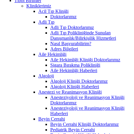
Tıbbi Birimler
Kliniklerimiz
Acil Tıp Kliniği
Doktorlarımız
Adli Tıp
Adli Tıp Doktorlarımız
Adli Tıp Polikliniğinde Sunulan
Danışmanlık/Bilirkişilik Hizmetleri
Nasıl Başvurabilirim?
Adres Bilgileri
Aile Hekimliği
Aile Hekimliği Kliniği Doktorlarımız
Sigara Bırakma Polikliniği
Aile Hekimliği Haberleri
Algoloji
Algoloji Kliniği Doktorlarımız
Algoloji Kliniği Haberleri
Anestezi ve Reanimasyon Kliniği
Anesteziyoloji ve Reanimasyon Kliniği
Doktorlarımız
Anesteziyoloji ve Reanimasyon Kliniği
Haberleri
Beyin Cerrahi
Beyin Cerrahi Kliniği Doktorlarımız
Pediatrik Beyin Cerrahi