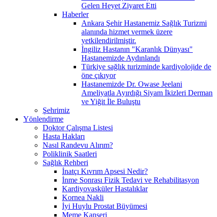
Gelen Heyet Ziyaret Etti
Haberler
Ankara Şehir Hastanemiz Sağlık Turizmi
alanında hizmet vermek üzere
yetkilendirilmiştir.
İngiliz Hastanın "Karanlık Dünyası"
Hastanemizde Aydınlandı
Türkiye sağlık turizminde kardiyolojide de
öne çıkıyor
Hastanemizde Dr. Owase Jeelani
Ameliyatla Ayırdığı Siyam İkizleri Derman
ve Yiğit İle Buluştu
Şehrimiz
Yönlendirme
Doktor Çalışma Listesi
Hasta Hakları
Nasıl Randevu Alırım?
Poliklinik Saatleri
Sağlık Rehberi
İnatçı Kıvrım Apsesi Nedir?
İnme Sonrası Fizik Tedavi ve Rehabilitasyon
Kardiyovasküler Hastalıklar
Kornea Nakli
İyi Huylu Prostat Büyümesi
Meme Kanseri