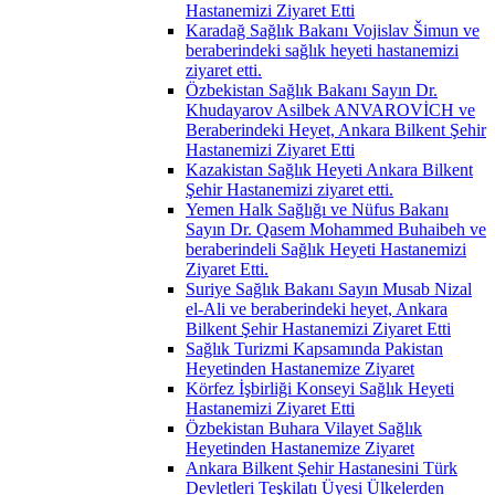
Hastanemizi Ziyaret Etti
Karadağ Sağlık Bakanı Vojislav Šimun ve
beraberindeki sağlık heyeti hastanemizi
ziyaret etti.
Özbekistan Sağlık Bakanı Sayın Dr.
Khudayarov Asilbek ANVAROVİCH ve
Beraberindeki Heyet, Ankara Bilkent Şehir
Hastanemizi Ziyaret Etti
Kazakistan Sağlık Heyeti Ankara Bilkent
Şehir Hastanemizi ziyaret etti.
Yemen Halk Sağlığı ve Nüfus Bakanı
Sayın Dr. Qasem Mohammed Buhaibeh ve
beraberindeli Sağlık Heyeti Hastanemizi
Ziyaret Etti.
Suriye Sağlık Bakanı Sayın Musab Nizal
el-Ali ve beraberindeki heyet, Ankara
Bilkent Şehir Hastanemizi Ziyaret Etti
Sağlık Turizmi Kapsamında Pakistan
Heyetinden Hastanemize Ziyaret
Körfez İşbirliği Konseyi Sağlık Heyeti
Hastanemizi Ziyaret Etti
Özbekistan Buhara Vilayet Sağlık
Heyetinden Hastanemize Ziyaret
Ankara Bilkent Şehir Hastanesini Türk
Devletleri Teşkilatı Üyesi Ülkelerden