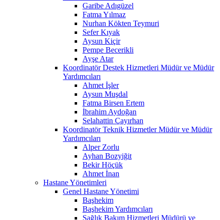
Garibe Adıgüzel
Fatma Yılmaz
Nurhan Kökten Teymuri
Sefer Kıyak
Aysun Kiçir
Pempe Becerikli
Ayşe Atar
Koordinatör Destek Hizmetleri Müdür ve Müdür
Yardımcıları
Ahmet İşler
Aysun Muşdal
Fatma Birsen Ertem
İbrahim Aydoğan
Selahattin Çayırhan
Koordinatör Teknik Hizmetler Müdür ve Müdür
Yardımcıları
Alper Zorlu
Ayhan Bozyiğit
Bekir Höçük
Ahmet İnan
Hastane Yönetimleri
Genel Hastane Yönetimi
Başhekim
Başhekim Yardımcıları
Sağlık Bakım Hizmetleri Müdürü ve