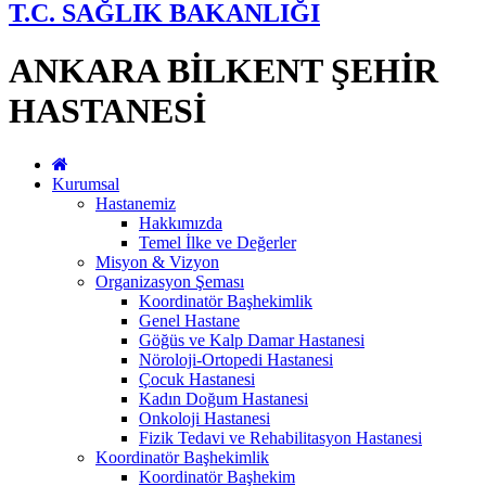
T.C. SAĞLIK BAKANLIĞI
ANKARA BİLKENT ŞEHİR
HASTANESİ
Kurumsal
Hastanemiz
Hakkımızda
Temel İlke ve Değerler
Misyon & Vizyon
Organizasyon Şeması
Koordinatör Başhekimlik
Genel Hastane
Göğüs ve Kalp Damar Hastanesi
Nöroloji-Ortopedi Hastanesi
Çocuk Hastanesi
Kadın Doğum Hastanesi
Onkoloji Hastanesi
Fizik Tedavi ve Rehabilitasyon Hastanesi
Koordinatör Başhekimlik
Koordinatör Başhekim