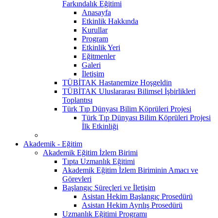
Farkındalık Eğitimi
Anasayfa
Etkinlik Hakkında
Kurullar
Program
Etkinlik Yeri
Eğitmenler
Galeri
İletişim
TÜBİTAK Hastanemize Hoşgeldin
TÜBİTAK Uluslararası Bilimsel İşbirlikleri
Toplantısı
Türk Tıp Dünyası Bilim Köprüleri Projesi
Türk Tıp Dünyası Bilim Köprüleri Projesi
İlk Etkinliği
Akademik - Eğitim
Akademik Eğitim İzlem Birimi
Tıpta Uzmanlık Eğitimi
Akademik Eğitim İzlem Biriminin Amacı ve
Görevleri
Başlangıç Süreçleri ve İletişim
Asistan Hekim Başlangıç Prosedürü
Asistan Hekim Ayrılış Prosedürü
Uzmanlık Eğitimi Programı