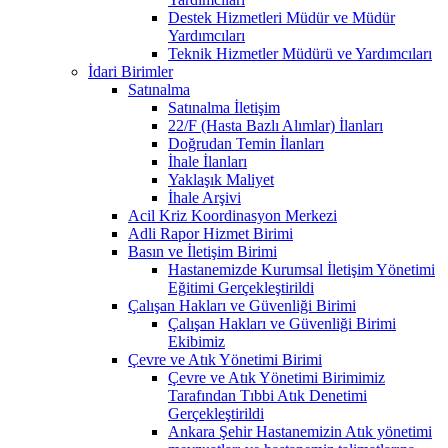
Destek Hizmetleri Müdür ve Müdür
Yardımcıları
Teknik Hizmetler Müdürü ve Yardımcıları
İdari Birimler
Satınalma
Satınalma İletişim
22/F (Hasta Bazlı Alımlar) İlanları
Doğrudan Temin İlanları
İhale İlanları
Yaklaşık Maliyet
İhale Arşivi
Acil Kriz Koordinasyon Merkezi
Adli Rapor Hizmet Birimi
Basın ve İletişim Birimi
Hastanemizde Kurumsal İletişim Yönetimi
Eğitimi Gerçekleştirildi
Çalışan Hakları ve Güvenliği Birimi
Çalışan Hakları ve Güvenliği Birimi
Ekibimiz
Çevre ve Atık Yönetimi Birimi
Çevre ve Atık Yönetimi Birimimiz
Tarafından Tıbbi Atık Denetimi
Gerçekleştirildi
Ankara Şehir Hastanemizin Atık yönetimi