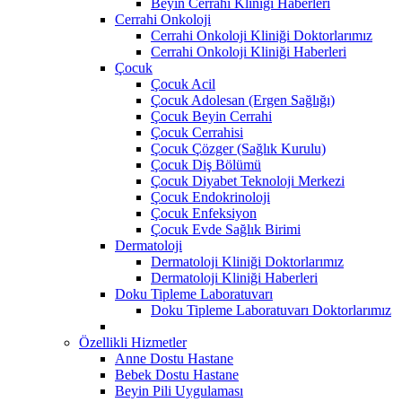
Beyin Cerrahi Kliniği Haberleri
Cerrahi Onkoloji
Cerrahi Onkoloji Kliniği Doktorlarımız
Cerrahi Onkoloji Kliniği Haberleri
Çocuk
Çocuk Acil
Çocuk Adolesan (Ergen Sağlığı)
Çocuk Beyin Cerrahi
Çocuk Cerrahisi
Çocuk Çözger (Sağlık Kurulu)
Çocuk Diş Bölümü
Çocuk Diyabet Teknoloji Merkezi
Çocuk Endokrinoloji
Çocuk Enfeksiyon
Çocuk Evde Sağlık Birimi
Dermatoloji
Dermatoloji Kliniği Doktorlarımız
Dermatoloji Kliniği Haberleri
Doku Tipleme Laboratuvarı
Doku Tipleme Laboratuvarı Doktorlarımız
Özellikli Hizmetler
Anne Dostu Hastane
Bebek Dostu Hastane
Beyin Pili Uygulaması