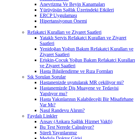
Anevrizma Ve Beyin Kanamaları
Yürüyüşün Sağlık Üzerindeki Etkileri
ERCP Uygulaması
Hipertansiyonun Önemi
Refakatçi Kuralları ve Ziyaret Saatleri
Yataklı Servis Refakatçi Kuralları ve Ziyaret
Saatleri
Yenidoğan Yoğun Bakım Refakatçi Kuralları ve
Ziyaret Saatleri
Erişkin-Çocuk Yoğun Bakım Refakatçi Kuralları
ve Ziyaret Saatleri
Hasta Bilgilendirme ve Rıza Formları
Sık Sorulan Sorular
Hastanenizde uyutularak MR çekiliyor mi?
Hastanemizde Diş Muayene ve Tedavisi
Yapılıyor mu?
Hasta Yakınlarının Kalabileceği Bir Misafirhane
Var Mı?
Nasıl Randevu Alırım?
Faydalı Linkler
Ansav (Ankara Sağlık Hizmet Vakfı)
Bu Test Nerede Çalışılıyor?
Süreli Yayınlarımız
Medula Doktor Girişi