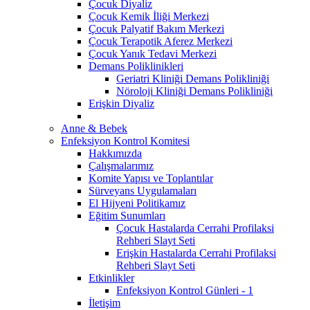
Çocuk Diyaliz
Çocuk Kemik İliği Merkezi
Çocuk Palyatif Bakım Merkezi
Çocuk Terapotik Aferez Merkezi
Çocuk Yanık Tedavi Merkezi
Demans Poliklinikleri
Geriatri Kliniği Demans Polikliniği
Nöroloji Kliniği Demans Polikliniği
Erişkin Diyaliz
Anne & Bebek
Enfeksiyon Kontrol Komitesi
Hakkımızda
Çalışmalarımız
Komite Yapısı ve Toplantılar
Sürveyans Uygulamaları
El Hijyeni Politikamız
Eğitim Sunumları
Çocuk Hastalarda Cerrahi Profilaksi
Rehberi Slayt Seti
Erişkin Hastalarda Cerrahi Profilaksi
Rehberi Slayt Seti
Etkinlikler
Enfeksiyon Kontrol Günleri - 1
İletişim