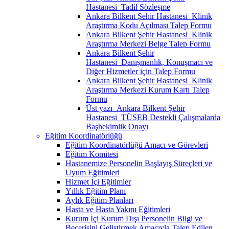
Hastanesi_Tadil Sözleşme
Ankara Bilkent Şehir Hastanesi_Klinik
Araştırma Kodu Açılması Talep Formu
Ankara Bilkent Şehir Hastanesi_Klinik
Araştırma Merkezi Belge Talep Formu
Ankara Bilkent Şehir
Hastanesi_Danışmanlık, Konuşmacı ve
Diğer Hizmetler için Talep Formu
Ankara Bilkent Şehir Hastanesi_Klinik
Araştırma Merkezi Kurum Kartı Talep
Formu
Üst yazı_Ankara Bilkent Şehir
Hastanesi_TÜSEB Destekli Çalışmalarda
Başhekimlik Onayı
Eğitim Koordinatörlüğü
Eğitim Koordinatörlüğü Amacı ve Görevleri
Eğitim Komitesi
Hastanemize Personelin Başlayış Süreçleri ve
Uyum Eğitimleri
Hizmet İçi Eğitimler
Yıllık Eğitim Planı
Aylık Eğitim Planları
Hasta ve Hasta Yakını Eğitimleri
Kurum İçi Kurum Dışı Personelin Bilgi ve
Becerisini Geliştirmek Amacıyla Talep Edilen