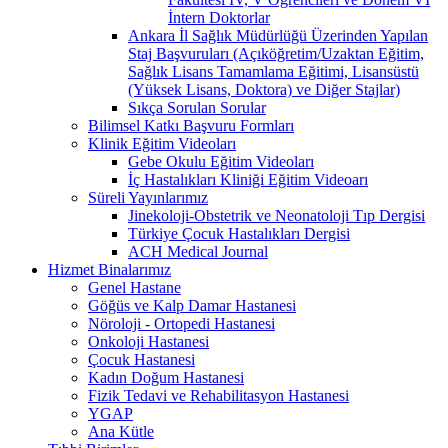
İntern Doktorlar
Ankara İl Sağlık Müdürlüğü Üzerinden Yapılan
Staj Başvuruları (Açıköğretim/Uzaktan Eğitim,
Sağlık Lisans Tamamlama Eğitimi, Lisansüstü
(Yüksek Lisans, Doktora) ve Diğer Stajlar)
Sıkça Sorulan Sorular
Bilimsel Katkı Başvuru Formları
Klinik Eğitim Videoları
Gebe Okulu Eğitim Videoları
İç Hastalıkları Kliniği Eğitim Videoarı
Süreli Yayınlarımız
Jinekoloji-Obstetrik ve Neonatoloji Tıp Dergisi
Türkiye Çocuk Hastalıkları Dergisi
ACH Medical Journal
Hizmet Binalarımız
Genel Hastane
Göğüs ve Kalp Damar Hastanesi
Nöroloji - Ortopedi Hastanesi
Onkoloji Hastanesi
Çocuk Hastanesi
Kadın Doğum Hastanesi
Fizik Tedavi ve Rehabilitasyon Hastanesi
YGAP
Ana Kütle