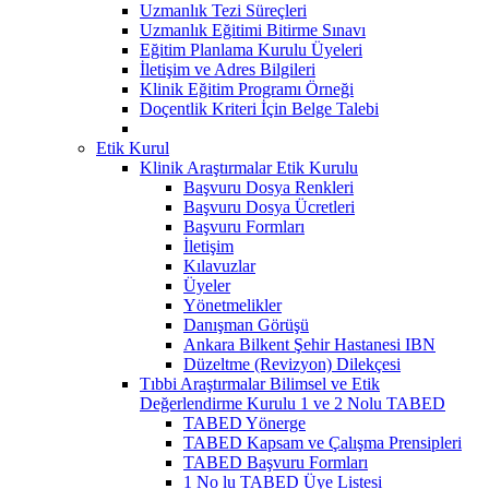
Uzmanlık Tezi Süreçleri
Uzmanlık Eğitimi Bitirme Sınavı
Eğitim Planlama Kurulu Üyeleri
İletişim ve Adres Bilgileri
Klinik Eğitim Programı Örneği
Doçentlik Kriteri İçin Belge Talebi
Etik Kurul
Klinik Araştırmalar Etik Kurulu
Başvuru Dosya Renkleri
Başvuru Dosya Ücretleri
Başvuru Formları
İletişim
Kılavuzlar
Üyeler
Yönetmelikler
Danışman Görüşü
Ankara Bilkent Şehir Hastanesi IBN
Düzeltme (Revizyon) Dilekçesi
Tıbbi Araştırmalar Bilimsel ve Etik
Değerlendirme Kurulu 1 ve 2 Nolu TABED
TABED Yönerge
TABED Kapsam ve Çalışma Prensipleri
TABED Başvuru Formları
1 No lu TABED Üye Listesi