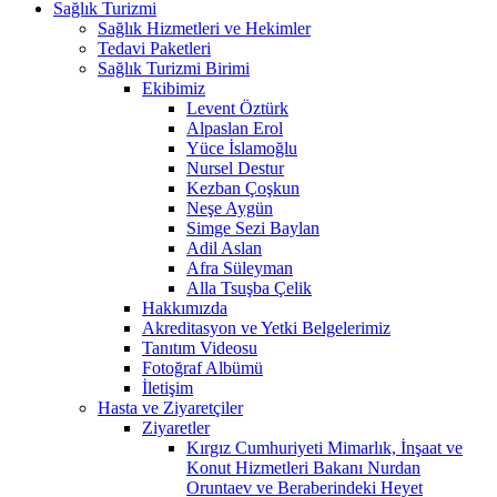
Sağlık Turizmi
Sağlık Hizmetleri ve Hekimler
Tedavi Paketleri
Sağlık Turizmi Birimi
Ekibimiz
Levent Öztürk
Alpaslan Erol
Yüce İslamoğlu
Nursel Destur
Kezban Çoşkun
Neşe Aygün
Simge Sezi Baylan
Adil Aslan
Afra Süleyman
Alla Tsuşba Çelik
Hakkımızda
Akreditasyon ve Yetki Belgelerimiz
Tanıtım Videosu
Fotoğraf Albümü
İletişim
Hasta ve Ziyaretçiler
Ziyaretler
Kırgız Cumhuriyeti Mimarlık, İnşaat ve
Konut Hizmetleri Bakanı Nurdan
Oruntaev ve Beraberindeki Heyet