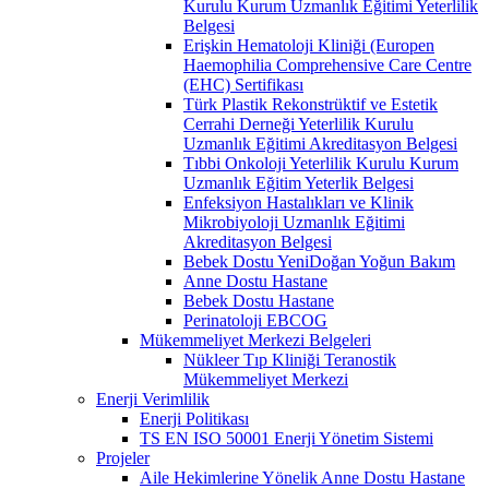
Kurulu Kurum Uzmanlık Eğitimi Yeterlilik
Belgesi
Erişkin Hematoloji Kliniği (Europen
Haemophilia Comprehensive Care Centre
(EHC) Sertifikası
Türk Plastik Rekonstrüktif ve Estetik
Cerrahi Derneği Yeterlilik Kurulu
Uzmanlık Eğitimi Akreditasyon Belgesi
Tıbbi Onkoloji Yeterlilik Kurulu Kurum
Uzmanlık Eğitim Yeterlik Belgesi
Enfeksiyon Hastalıkları ve Klinik
Mikrobiyoloji Uzmanlık Eğitimi
Akreditasyon Belgesi
Bebek Dostu YeniDoğan Yoğun Bakım
Anne Dostu Hastane
Bebek Dostu Hastane
Perinatoloji EBCOG
Mükemmeliyet Merkezi Belgeleri
Nükleer Tıp Kliniği Teranostik
Mükemmeliyet Merkezi
Enerji Verimlilik
Enerji Politikası
TS EN ISO 50001 Enerji Yönetim Sistemi
Projeler
Aile Hekimlerine Yönelik Anne Dostu Hastane