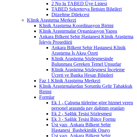
2 No lu TABED Üye Listesi
TABED Sekreterya İletişim Bilgileri
Düzeltme Dilekçesi
Klinik Araştırma Merkezi
Klinik Araştırma Koordinasyon Birimi
Klinik Araştırmalar Organizasyon Yapısı
Ankara Bilkent Şehir Hastanesi Klinik Araştırma
İşleyiş Prosedürü
Ankara Bilkent Şehir Hastanesi Klinik
Araştırma İş Akışı Özeti
Klinik Araştırma Sözleşmesinde
Bulunması Gereken Temel Unsurlar
Klinik Araştırma Sözleşmesi İnceleme
Ücreti ve Banka Hesap Bilgileri
Faz 1 Klinik Araştırma Merkezi
Klinik Araştırmalardan Sorumlu Gelir Tahakkuk
Birimi
Formlar
Ek 1 - Çalışma türlerine göre hizmet veren
personel arasında pay dağıtım oranları
Ek 2 - Sağlık Tesisi Sözleşmesi
Ek 3 - Sağlık Tesisi Bütçe Formu
Üst yazı_Ankara Bilkent Şehir
Hastanesi_Başhekimlik Onayı
Üst yazı_Ankara Bilkent Şehir