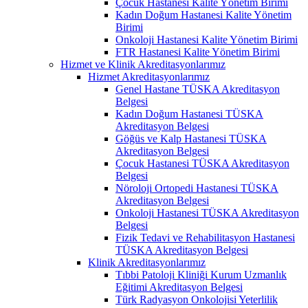
Çocuk Hastanesi Kalite Yönetim Birimi
Kadın Doğum Hastanesi Kalite Yönetim
Birimi
Onkoloji Hastanesi Kalite Yönetim Birimi
FTR Hastanesi Kalite Yönetim Birimi
Hizmet ve Klinik Akreditasyonlarımız
Hizmet Akreditasyonlarımız
Genel Hastane TÜSKA Akreditasyon
Belgesi
Kadın Doğum Hastanesi TÜSKA
Akreditasyon Belgesi
Göğüs ve Kalp Hastanesi TÜSKA
Akreditasyon Belgesi
Çocuk Hastanesi TÜSKA Akreditasyon
Belgesi
Nöroloji Ortopedi Hastanesi TÜSKA
Akreditasyon Belgesi
Onkoloji Hastanesi TÜSKA Akreditasyon
Belgesi
Fizik Tedavi ve Rehabilitasyon Hastanesi
TÜSKA Akreditasyon Belgesi
Klinik Akreditasyonlarımız
Tıbbi Patoloji Kliniği Kurum Uzmanlık
Eğitimi Akreditasyon Belgesi
Türk Radyasyon Onkolojisi Yeterlilik