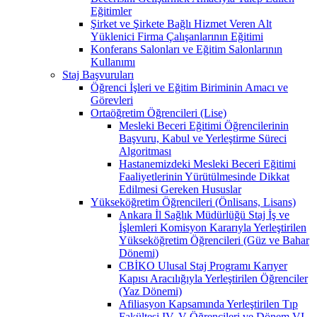
Eğitimler
Şirket ve Şirkete Bağlı Hizmet Veren Alt
Yüklenici Firma Çalışanlarının Eğitimi
Konferans Salonları ve Eğitim Salonlarının
Kullanımı
Staj Başvuruları
Öğrenci İşleri ve Eğitim Biriminin Amacı ve
Görevleri
Ortaöğretim Öğrencileri (Lise)
Mesleki Beceri Eğitimi Öğrencilerinin
Başvuru, Kabul ve Yerleştirme Süreci
Algoritması
Hastanemizdeki Mesleki Beceri Eğitimi
Faaliyetlerinin Yürütülmesinde Dikkat
Edilmesi Gereken Hususlar
Yükseköğretim Öğrencileri (Önlisans, Lisans)
Ankara İl Sağlık Müdürlüğü Staj İş ve
İşlemleri Komisyon Kararıyla Yerleştirilen
Yükseköğretim Öğrencileri (Güz ve Bahar
Dönemi)
CBİKO Ulusal Staj Programı Karıyer
Kapısı Aracılığıyla Yerleştirilen Öğrenciler
(Yaz Dönemi)
Afiliasyon Kapsamında Yerleştirilen Tıp
Fakültesi IV, V Öğrencileri ve Dönem VI