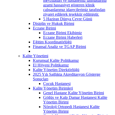
mevzuatları ve hastanemiz talimatlarına
azami hassasiyet gösteren klinik
çalışanlarımız idarecilerimiz tarafından
ziyaret edilerek teşekkür edilmiştir.
5 Haziran Dünya Çevre Günü
Disiplin ve Hukuk Birimi
Eczane Birimi
Eczane Birimi Ekibimiz
Eczane Birimi Haberleri
Eğitim Koordinatörlüğü
Finansal Analiz ve TGAP Birimi
Kalite Yönetimi
Kurumsal Kalite Politikamız
El Hijyeni Politikamız
Kalite Yönetim Direktörlüğü
2025 Yılı Sağlıkta Akreditasyon Gösterge
Sonuçları
Çocuk Hastanesi
Kalite Yönetim Birimleri
Genel Hastane Kalite Yönetim Birimi
Göğüs ve Kalp Damar Hastanesi Kalite
Yönetim Birimi
Nöroloji Ortopedi Hastanesi Kalite
Yönetim Birimi