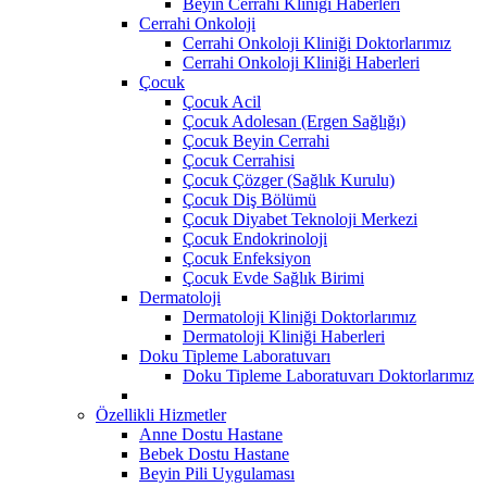
Beyin Cerrahi Kliniği Haberleri
Cerrahi Onkoloji
Cerrahi Onkoloji Kliniği Doktorlarımız
Cerrahi Onkoloji Kliniği Haberleri
Çocuk
Çocuk Acil
Çocuk Adolesan (Ergen Sağlığı)
Çocuk Beyin Cerrahi
Çocuk Cerrahisi
Çocuk Çözger (Sağlık Kurulu)
Çocuk Diş Bölümü
Çocuk Diyabet Teknoloji Merkezi
Çocuk Endokrinoloji
Çocuk Enfeksiyon
Çocuk Evde Sağlık Birimi
Dermatoloji
Dermatoloji Kliniği Doktorlarımız
Dermatoloji Kliniği Haberleri
Doku Tipleme Laboratuvarı
Doku Tipleme Laboratuvarı Doktorlarımız
Özellikli Hizmetler
Anne Dostu Hastane
Bebek Dostu Hastane
Beyin Pili Uygulaması