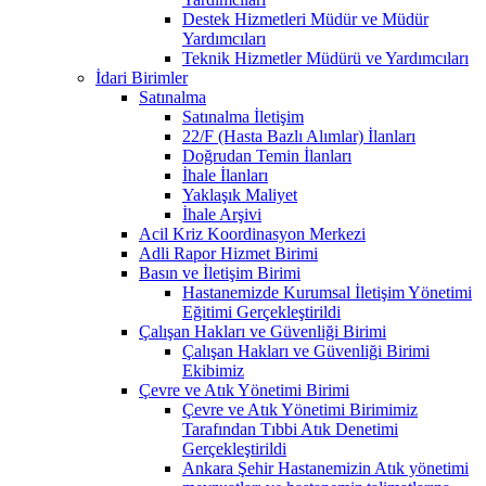
Destek Hizmetleri Müdür ve Müdür
Yardımcıları
Teknik Hizmetler Müdürü ve Yardımcıları
İdari Birimler
Satınalma
Satınalma İletişim
22/F (Hasta Bazlı Alımlar) İlanları
Doğrudan Temin İlanları
İhale İlanları
Yaklaşık Maliyet
İhale Arşivi
Acil Kriz Koordinasyon Merkezi
Adli Rapor Hizmet Birimi
Basın ve İletişim Birimi
Hastanemizde Kurumsal İletişim Yönetimi
Eğitimi Gerçekleştirildi
Çalışan Hakları ve Güvenliği Birimi
Çalışan Hakları ve Güvenliği Birimi
Ekibimiz
Çevre ve Atık Yönetimi Birimi
Çevre ve Atık Yönetimi Birimimiz
Tarafından Tıbbi Atık Denetimi
Gerçekleştirildi
Ankara Şehir Hastanemizin Atık yönetimi