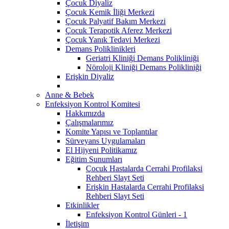
Çocuk Diyaliz
Çocuk Kemik İliği Merkezi
Çocuk Palyatif Bakım Merkezi
Çocuk Terapotik Aferez Merkezi
Çocuk Yanık Tedavi Merkezi
Demans Poliklinikleri
Geriatri Kliniği Demans Polikliniği
Nöroloji Kliniği Demans Polikliniği
Erişkin Diyaliz
Anne & Bebek
Enfeksiyon Kontrol Komitesi
Hakkımızda
Çalışmalarımız
Komite Yapısı ve Toplantılar
Sürveyans Uygulamaları
El Hijyeni Politikamız
Eğitim Sunumları
Çocuk Hastalarda Cerrahi Profilaksi
Rehberi Slayt Seti
Erişkin Hastalarda Cerrahi Profilaksi
Rehberi Slayt Seti
Etkinlikler
Enfeksiyon Kontrol Günleri - 1
İletişim