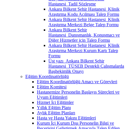
Hastanesi_Tadil Sözleşme
Ankara Bilkent Şehir Hastanesi_Klinik
Araştırma Kodu Açılması Talep Formu
Ankara Bilkent Şehir Hastanesi_Klinik
Araştırma Merkezi Belge Talep Formu
Ankara Bilkent Şehir
Hastanesi_Danışmanlık, Konuşmacı ve
Diğer Hizmetler için Talep Formu
Ankara Bilkent Şehir Hastanesi_Klinik
Araştırma Merkezi Kurum Kartı Talep
Formu
Üst yazı_Ankara Bilkent Şehir
Hastanesi_TÜSEB Destekli Çalışmalarda
Başhekimlik Onayı
Eğitim Koordinatörlüğü
Eğitim Koordinatörlüğü Amacı ve Görevleri
Eğitim Komitesi
Hastanemize Personelin Başlayış Süreçleri ve
Uyum Eğitimleri
Hizmet İçi Eğitimler
Yıllık Eğitim Planı
Aylık Eğitim Planları
Hasta ve Hasta Yakını Eğitimleri
Kurum İçi Kurum Dışı Personelin Bilgi ve
Becerisini Geliştirmek Amacıyla Talep Edilen