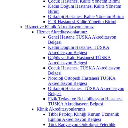
Çocuk Hastanesi Kalite Yönetim Birimi
Kadın Doğum Hastanesi Kalite Yönetim
Birimi
Onkoloji Hastanesi Kalite Yönetim Birimi
FTR Hastanesi Kalite Yönetim Birimi
Hizmet ve Klinik Akreditasyonlarımız
Hizmet Akreditasyonlarımız
Genel Hastane TÜSKA Akreditasyon
Belgesi
Kadın Doğum Hastanesi TÜSKA
Akreditasyon Belgesi
Göğüs ve Kalp Hastanesi TÜSKA
Akreditasyon Belgesi
Çocuk Hastanesi TÜSKA Akreditasyon
Belgesi
Nöroloji Ortopedi Hastanesi TÜSKA
Akreditasyon Belgesi
Onkoloji Hastanesi TÜSKA Akreditasyon
Belgesi
Fizik Tedavi ve Rehabilitasyon Hastanesi
TÜSKA Akreditasyon Belgesi
Klinik Akreditasyonlarımız
Tıbbi Patoloji Kliniği Kurum Uzmanlık
Eğitimi Akreditasyon Belgesi
Türk Radyasyon Onkolojisi Yeterlilik