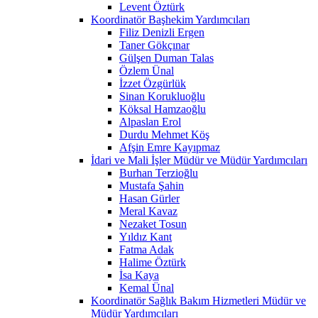
Levent Öztürk
Koordinatör Başhekim Yardımcıları
Filiz Denizli Ergen
Taner Gökçınar
Gülşen Duman Talas
Özlem Ünal
İzzet Özgürlük
Sinan Korukluoğlu
Köksal Hamzaoğlu
Alpaslan Erol
Durdu Mehmet Köş
Afşin Emre Kayıpmaz
İdari ve Mali İşler Müdür ve Müdür Yardımcıları
Burhan Terzioğlu
Mustafa Şahin
Hasan Gürler
Meral Kavaz
Nezaket Tosun
Yıldız Kant
Fatma Adak
Halime Öztürk
İsa Kaya
Kemal Ünal
Koordinatör Sağlık Bakım Hizmetleri Müdür ve
Müdür Yardımcıları