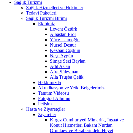
Sağlık Turizmi
Sağlık Hizmetleri ve Hekimler
Tedavi Paketleri
Sağlık Turizmi Birimi
Ekibimiz
Levent Öztürk
Alpaslan Erol
Yüce İslamoğlu
Nursel Destur
Kezban Çoşkun
Neşe Aygün
Simge Sezi Baylan
Adil Aslan
Afra Süleyman
Alla Tsuşba Çelik
Hakkımızda
Akreditasyon ve Yetki Belgelerimiz
Tanıtım Videosu
Fotoğraf Albümü
İletişim
Hasta ve Ziyaretçiler
Ziyaretler
Kırgız Cumhuriyeti Mimarlık, İnşaat ve
Konut Hizmetleri Bakanı Nurdan
Oruntaev ve Beraberindeki Heyet