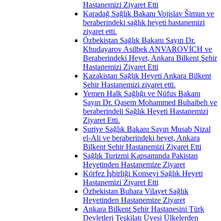
Hastanemizi Ziyaret Etti
Karadağ Sağlık Bakanı Vojislav Šimun ve
beraberindeki sağlık heyeti hastanemizi
ziyaret etti.
Özbekistan Sağlık Bakanı Sayın Dr.
Khudayarov Asilbek ANVAROVİCH ve
Beraberindeki Heyet, Ankara Bilkent Şehir
Hastanemizi Ziyaret Etti
Kazakistan Sağlık Heyeti Ankara Bilkent
Şehir Hastanemizi ziyaret etti.
Yemen Halk Sağlığı ve Nüfus Bakanı
Sayın Dr. Qasem Mohammed Buhaibeh ve
beraberindeli Sağlık Heyeti Hastanemizi
Ziyaret Etti.
Suriye Sağlık Bakanı Sayın Musab Nizal
el-Ali ve beraberindeki heyet, Ankara
Bilkent Şehir Hastanemizi Ziyaret Etti
Sağlık Turizmi Kapsamında Pakistan
Heyetinden Hastanemize Ziyaret
Körfez İşbirliği Konseyi Sağlık Heyeti
Hastanemizi Ziyaret Etti
Özbekistan Buhara Vilayet Sağlık
Heyetinden Hastanemize Ziyaret
Ankara Bilkent Şehir Hastanesini Türk
Devletleri Teşkilatı Üyesi Ülkelerden