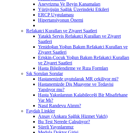
Anevrizma Ve Beyin Kanamaları
Yürüyüşün Sağlık Üzerindeki Etkileri
ERCP Uygulaması
Hipertansiyonun Önemi
Refakatçi Kuralları ve Ziyaret Saatleri
Yataklı Servis Refakatçi Kuralları ve Ziyaret
Saatleri
Yenidoğan Yoğun Bakım Refakatçi Kuralları ve
Ziyaret Saatleri
Erişkin-Çocuk Yoğun Bakım Refakatçi Kuralları
ve Ziyaret Saatleri
Hasta Bilgilendirme ve Rıza Formları
Sık Sorulan Sorular
Hastanenizde uyutularak MR çekiliyor mi?
Hastanemizde Diş Muayene ve Tedavisi
Yapılıyor mu?
Hasta Yakınlarının Kalabileceği Bir Misafirhane
Var Mı?
Nasıl Randevu Alırım?
Faydalı Linkler
Ansav (Ankara Sağlık Hizmet Vakfı)
Bu Test Nerede Çalışılıyor?
Süreli Yayınlarımız
Medula Doktor Girişi