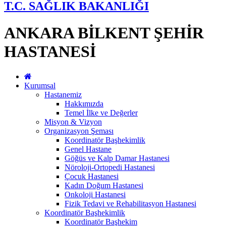
T.C. SAĞLIK BAKANLIĞI
ANKARA BİLKENT ŞEHİR
HASTANESİ
Kurumsal
Hastanemiz
Hakkımızda
Temel İlke ve Değerler
Misyon & Vizyon
Organizasyon Şeması
Koordinatör Başhekimlik
Genel Hastane
Göğüs ve Kalp Damar Hastanesi
Nöroloji-Ortopedi Hastanesi
Çocuk Hastanesi
Kadın Doğum Hastanesi
Onkoloji Hastanesi
Fizik Tedavi ve Rehabilitasyon Hastanesi
Koordinatör Başhekimlik
Koordinatör Başhekim