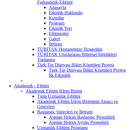
Farkındalık Eğitimi
Anasayfa
Etkinlik Hakkında
Kurullar
Program
Etkinlik Yeri
Eğitmenler
Galeri
İletişim
TÜBİTAK Hastanemize Hoşgeldin
TÜBİTAK Uluslararası Bilimsel İşbirlikleri
Toplantısı
Türk Tıp Dünyası Bilim Köprüleri Projesi
Türk Tıp Dünyası Bilim Köprüleri Projesi
İlk Etkinliği
Akademik - Eğitim
Akademik Eğitim İzlem Birimi
Tıpta Uzmanlık Eğitimi
Akademik Eğitim İzlem Biriminin Amacı ve
Görevleri
Başlangıç Süreçleri ve İletişim
Asistan Hekim Başlangıç Prosedürü
Asistan Hekim Ayrılış Prosedürü
Uzmanlık Eğitimi Programı