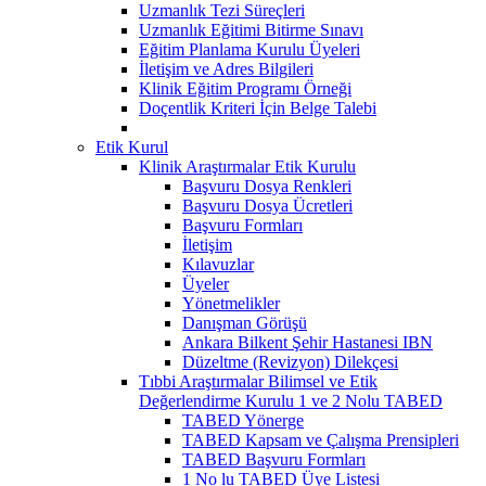
Uzmanlık Tezi Süreçleri
Uzmanlık Eğitimi Bitirme Sınavı
Eğitim Planlama Kurulu Üyeleri
İletişim ve Adres Bilgileri
Klinik Eğitim Programı Örneği
Doçentlik Kriteri İçin Belge Talebi
Etik Kurul
Klinik Araştırmalar Etik Kurulu
Başvuru Dosya Renkleri
Başvuru Dosya Ücretleri
Başvuru Formları
İletişim
Kılavuzlar
Üyeler
Yönetmelikler
Danışman Görüşü
Ankara Bilkent Şehir Hastanesi IBN
Düzeltme (Revizyon) Dilekçesi
Tıbbi Araştırmalar Bilimsel ve Etik
Değerlendirme Kurulu 1 ve 2 Nolu TABED
TABED Yönerge
TABED Kapsam ve Çalışma Prensipleri
TABED Başvuru Formları
1 No lu TABED Üye Listesi