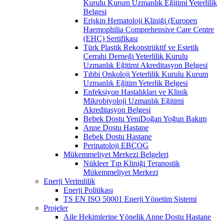
Kurulu Kurum Uzmanlık Eğitimi Yeterlilik
Belgesi
Erişkin Hematoloji Kliniği (Europen
Haemophilia Comprehensive Care Centre
(EHC) Sertifikası
Türk Plastik Rekonstrüktif ve Estetik
Cerrahi Derneği Yeterlilik Kurulu
Uzmanlık Eğitimi Akreditasyon Belgesi
Tıbbi Onkoloji Yeterlilik Kurulu Kurum
Uzmanlık Eğitim Yeterlik Belgesi
Enfeksiyon Hastalıkları ve Klinik
Mikrobiyoloji Uzmanlık Eğitimi
Akreditasyon Belgesi
Bebek Dostu YeniDoğan Yoğun Bakım
Anne Dostu Hastane
Bebek Dostu Hastane
Perinatoloji EBCOG
Mükemmeliyet Merkezi Belgeleri
Nükleer Tıp Kliniği Teranostik
Mükemmeliyet Merkezi
Enerji Verimlilik
Enerji Politikası
TS EN ISO 50001 Enerji Yönetim Sistemi
Projeler
Aile Hekimlerine Yönelik Anne Dostu Hastane