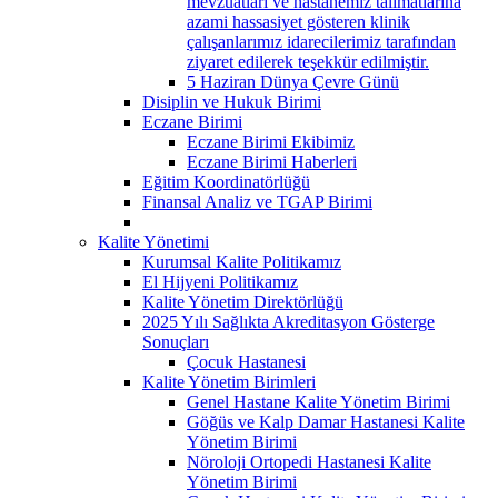
mevzuatları ve hastanemiz talimatlarına
azami hassasiyet gösteren klinik
çalışanlarımız idarecilerimiz tarafından
ziyaret edilerek teşekkür edilmiştir.
5 Haziran Dünya Çevre Günü
Disiplin ve Hukuk Birimi
Eczane Birimi
Eczane Birimi Ekibimiz
Eczane Birimi Haberleri
Eğitim Koordinatörlüğü
Finansal Analiz ve TGAP Birimi
Kalite Yönetimi
Kurumsal Kalite Politikamız
El Hijyeni Politikamız
Kalite Yönetim Direktörlüğü
2025 Yılı Sağlıkta Akreditasyon Gösterge
Sonuçları
Çocuk Hastanesi
Kalite Yönetim Birimleri
Genel Hastane Kalite Yönetim Birimi
Göğüs ve Kalp Damar Hastanesi Kalite
Yönetim Birimi
Nöroloji Ortopedi Hastanesi Kalite
Yönetim Birimi