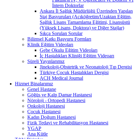
İntern Doktorlar
Ankara İl Sağlık Müdürlüğü Üzerinden Yapılan
Staj Başvuruları (Açıköğretim/Uzaktan Eğitim,
Sağlık Lisans Tamamlama Eğitimi, Lisansüstü
(Yüksek Lisans, Doktora) ve Diğer Stajlar)
Sıkça Sorulan Sorular
Bilimsel Katkı Başvuru Formları
Klinik Eğitim Videoları
Gebe Okulu Eğitim Videoları
İç Hastalıkları Kliniği Eğitim Videoarı
Süreli Yayınlarımız
Jinekoloji-Obstetrik ve Neonatoloji Tıp Dergisi
Türkiye Çocuk Hastalıkları Dergisi
ACH Medical Journal
Hizmet Binalarımız
Genel Hastane
Göğüs ve Kalp Damar Hastanesi
Nöroloji - Ortopedi Hastanesi
Onkoloji Hastanesi
Çocuk Hastanesi
Kadın Doğum Hastanesi
Fizik Tedavi ve Rehabilitasyon Hastanesi
YGAP
Ana Kütle