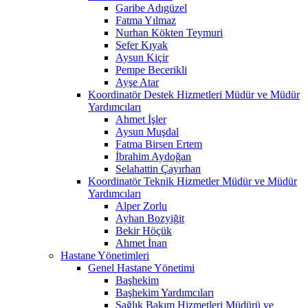
Garibe Adıgüzel
Fatma Yılmaz
Nurhan Kökten Teymuri
Sefer Kıyak
Aysun Kiçir
Pempe Becerikli
Ayşe Atar
Koordinatör Destek Hizmetleri Müdür ve Müdür
Yardımcıları
Ahmet İşler
Aysun Muşdal
Fatma Birsen Ertem
İbrahim Aydoğan
Selahattin Çayırhan
Koordinatör Teknik Hizmetler Müdür ve Müdür
Yardımcıları
Alper Zorlu
Ayhan Bozyiğit
Bekir Höçük
Ahmet İnan
Hastane Yönetimleri
Genel Hastane Yönetimi
Başhekim
Başhekim Yardımcıları
Sağlık Bakım Hizmetleri Müdürü ve