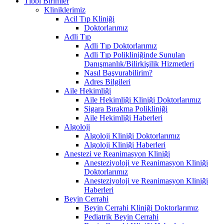
Tıbbi Birimler
Kliniklerimiz
Acil Tıp Kliniği
Doktorlarımız
Adli Tıp
Adli Tıp Doktorlarımız
Adli Tıp Polikliniğinde Sunulan
Danışmanlık/Bilirkişilik Hizmetleri
Nasıl Başvurabilirim?
Adres Bilgileri
Aile Hekimliği
Aile Hekimliği Kliniği Doktorlarımız
Sigara Bırakma Polikliniği
Aile Hekimliği Haberleri
Algoloji
Algoloji Kliniği Doktorlarımız
Algoloji Kliniği Haberleri
Anestezi ve Reanimasyon Kliniği
Anesteziyoloji ve Reanimasyon Kliniği
Doktorlarımız
Anesteziyoloji ve Reanimasyon Kliniği
Haberleri
Beyin Cerrahi
Beyin Cerrahi Kliniği Doktorlarımız
Pediatrik Beyin Cerrahi