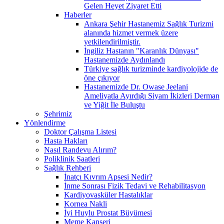
Gelen Heyet Ziyaret Etti
Haberler
Ankara Şehir Hastanemiz Sağlık Turizmi
alanında hizmet vermek üzere
yetkilendirilmiştir.
İngiliz Hastanın "Karanlık Dünyası"
Hastanemizde Aydınlandı
Türkiye sağlık turizminde kardiyolojide de
öne çıkıyor
Hastanemizde Dr. Owase Jeelani
Ameliyatla Ayırdığı Siyam İkizleri Derman
ve Yiğit İle Buluştu
Şehrimiz
Yönlendirme
Doktor Çalışma Listesi
Hasta Hakları
Nasıl Randevu Alırım?
Poliklinik Saatleri
Sağlık Rehberi
İnatçı Kıvrım Apsesi Nedir?
İnme Sonrası Fizik Tedavi ve Rehabilitasyon
Kardiyovasküler Hastalıklar
Kornea Nakli
İyi Huylu Prostat Büyümesi
Meme Kanseri