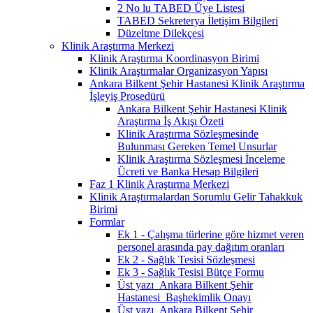
2 No lu TABED Üye Listesi
TABED Sekreterya İletişim Bilgileri
Düzeltme Dilekçesi
Klinik Araştırma Merkezi
Klinik Araştırma Koordinasyon Birimi
Klinik Araştırmalar Organizasyon Yapısı
Ankara Bilkent Şehir Hastanesi Klinik Araştırma
İşleyiş Prosedürü
Ankara Bilkent Şehir Hastanesi Klinik
Araştırma İş Akışı Özeti
Klinik Araştırma Sözleşmesinde
Bulunması Gereken Temel Unsurlar
Klinik Araştırma Sözleşmesi İnceleme
Ücreti ve Banka Hesap Bilgileri
Faz 1 Klinik Araştırma Merkezi
Klinik Araştırmalardan Sorumlu Gelir Tahakkuk
Birimi
Formlar
Ek 1 - Çalışma türlerine göre hizmet veren
personel arasında pay dağıtım oranları
Ek 2 - Sağlık Tesisi Sözleşmesi
Ek 3 - Sağlık Tesisi Bütçe Formu
Üst yazı_Ankara Bilkent Şehir
Hastanesi_Başhekimlik Onayı
Üst yazı_Ankara Bilkent Şehir