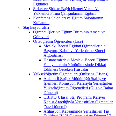
Eğitimler
Şirket ve Şirkete Bağlı Hizmet Veren Alt
Yüklenici Firma Çalışanlarının Eğitimi
Konferans Salonları ve Eğitim Salonlarının
Kullanımı
Staj Başvuruları
Öğrenci İşleri ve Eğitim Biriminin Amacı ve
Görevleri
Ortaöğretim Öğrencileri (Lise)
Mesleki Beceri Eğitimi Öğrencilerinin
Başvuru, Kabul ve Yerleştirme Süreci
Algoritması
Hastanemizdeki Mesleki Beceri Eğitimi
Faaliyetlerinin Yürütülmesinde Dikkat
Edilmesi Gereken Hususlar
Yükseköğretim Öğrencileri (Önlisans, Lisans)
Ankara İl Sağlık Müdürlüğü Staj İş ve
İşlemleri Komisyon Kararıyla Yerleştirilen
Yükseköğretim Öğrencileri (Güz ve Bahar
Dönemi)
CBİKO Ulusal Staj Programı Karıyer
Kapısı Aracılığıyla Yerleştirilen Öğrenciler
(Yaz Dönemi)
Afiliasyon Kapsamında Yerleştirilen Tıp
Fakültesi IV, V Öğrencileri ve Dönem VI