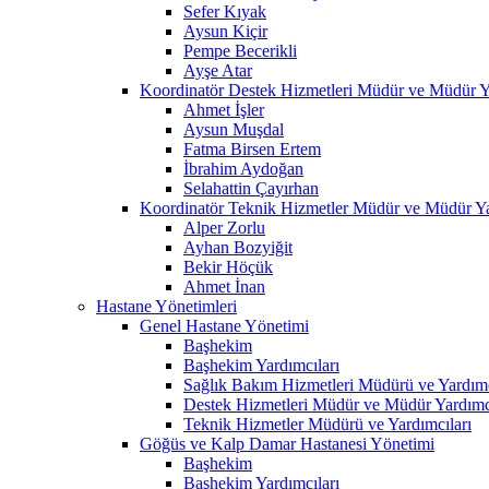
Sefer Kıyak
Aysun Kiçir
Pempe Becerikli
Ayşe Atar
Koordinatör Destek Hizmetleri Müdür ve Müdür Ya
Ahmet İşler
Aysun Muşdal
Fatma Birsen Ertem
İbrahim Aydoğan
Selahattin Çayırhan
Koordinatör Teknik Hizmetler Müdür ve Müdür Ya
Alper Zorlu
Ayhan Bozyiğit
Bekir Höçük
Ahmet İnan
Hastane Yönetimleri
Genel Hastane Yönetimi
Başhekim
Başhekim Yardımcıları
Sağlık Bakım Hizmetleri Müdürü ve Yardımc
Destek Hizmetleri Müdür ve Müdür Yardımcı
Teknik Hizmetler Müdürü ve Yardımcıları
Göğüs ve Kalp Damar Hastanesi Yönetimi
Başhekim
Başhekim Yardımcıları