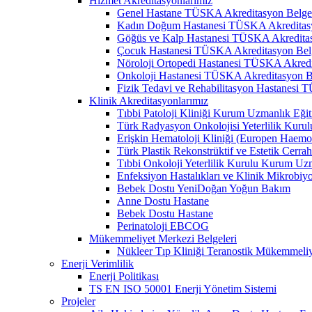
Hizmet Akreditasyonlarımız
Genel Hastane TÜSKA Akreditasyon Belge
Kadın Doğum Hastanesi TÜSKA Akreditasy
Göğüs ve Kalp Hastanesi TÜSKA Akreditas
Çocuk Hastanesi TÜSKA Akreditasyon Bel
Nöroloji Ortopedi Hastanesi TÜSKA Akredi
Onkoloji Hastanesi TÜSKA Akreditasyon B
Fizik Tedavi ve Rehabilitasyon Hastanesi
Klinik Akreditasyonlarımız
Tıbbi Patoloji Kliniği Kurum Uzmanlık Eğit
Türk Radyasyon Onkolojisi Yeterlilik Kurul
Erişkin Hematoloji Kliniği (Europen Haemo
Türk Plastik Rekonstrüktif ve Estetik Cerra
Tıbbi Onkoloji Yeterlilik Kurulu Kurum Uzm
Enfeksiyon Hastalıkları ve Klinik Mikrobiy
Bebek Dostu YeniDoğan Yoğun Bakım
Anne Dostu Hastane
Bebek Dostu Hastane
Perinatoloji EBCOG
Mükemmeliyet Merkezi Belgeleri
Nükleer Tıp Kliniği Teranostik Mükemmeli
Enerji Verimlilik
Enerji Politikası
TS EN ISO 50001 Enerji Yönetim Sistemi
Projeler