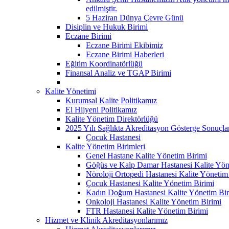
edilmiştir.
5 Haziran Dünya Çevre Günü
Disiplin ve Hukuk Birimi
Eczane Birimi
Eczane Birimi Ekibimiz
Eczane Birimi Haberleri
Eğitim Koordinatörlüğü
Finansal Analiz ve TGAP Birimi
Kalite Yönetimi
Kurumsal Kalite Politikamız
El Hijyeni Politikamız
Kalite Yönetim Direktörlüğü
2025 Yılı Sağlıkta Akreditasyon Gösterge Sonuçla
Çocuk Hastanesi
Kalite Yönetim Birimleri
Genel Hastane Kalite Yönetim Birimi
Göğüs ve Kalp Damar Hastanesi Kalite Yön
Nöroloji Ortopedi Hastanesi Kalite Yönetim
Çocuk Hastanesi Kalite Yönetim Birimi
Kadın Doğum Hastanesi Kalite Yönetim Bir
Onkoloji Hastanesi Kalite Yönetim Birimi
FTR Hastanesi Kalite Yönetim Birimi
Hizmet ve Klinik Akreditasyonlarımız