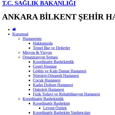
T.C. SAĞLIK BAKANLIĞI
ANKARA BİLKENT ŞEHİR H
Kurumsal
Hastanemiz
Hakkımızda
Temel İlke ve Değerler
Misyon & Vizyon
Organizasyon Şeması
Koordinatör Başhekimlik
Genel Hastane
Göğüs ve Kalp Damar Hastanesi
Nöroloji-Ortopedi Hastanesi
Çocuk Hastanesi
Kadın Doğum Hastanesi
Onkoloji Hastanesi
Fizik Tedavi ve Rehabilitasyon Hastanesi
Koordinatör Başhekimlik
Koordinatör Başhekim
Levent Öztürk
Koordinatör Başhekim Yardımcıları