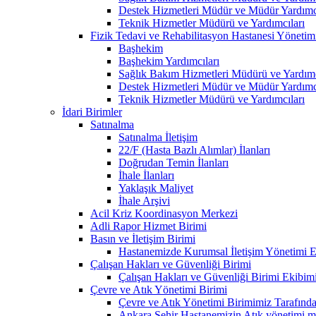
Destek Hizmetleri Müdür ve Müdür Yardımcı
Teknik Hizmetler Müdürü ve Yardımcıları
Fizik Tedavi ve Rehabilitasyon Hastanesi Yönetim
Başhekim
Başhekim Yardımcıları
Sağlık Bakım Hizmetleri Müdürü ve Yardımc
Destek Hizmetleri Müdür ve Müdür Yardımcı
Teknik Hizmetler Müdürü ve Yardımcıları
İdari Birimler
Satınalma
Satınalma İletişim
22/F (Hasta Bazlı Alımlar) İlanları
Doğrudan Temin İlanları
İhale İlanları
Yaklaşık Maliyet
İhale Arşivi
Acil Kriz Koordinasyon Merkezi
Adli Rapor Hizmet Birimi
Basın ve İletişim Birimi
Hastanemizde Kurumsal İletişim Yönetimi Eğ
Çalışan Hakları ve Güvenliği Birimi
Çalışan Hakları ve Güvenliği Birimi Ekibim
Çevre ve Atık Yönetimi Birimi
Çevre ve Atık Yönetimi Birimimiz Tarafından
Ankara Şehir Hastanemizin Atık yönetimi mevz