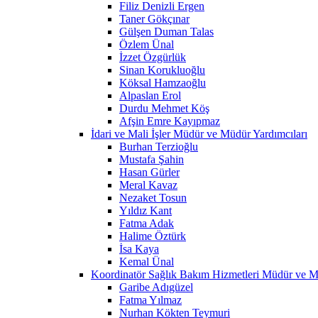
Filiz Denizli Ergen
Taner Gökçınar
Gülşen Duman Talas
Özlem Ünal
İzzet Özgürlük
Sinan Korukluoğlu
Köksal Hamzaoğlu
Alpaslan Erol
Durdu Mehmet Köş
Afşin Emre Kayıpmaz
İdari ve Mali İşler Müdür ve Müdür Yardımcıları
Burhan Terzioğlu
Mustafa Şahin
Hasan Gürler
Meral Kavaz
Nezaket Tosun
Yıldız Kant
Fatma Adak
Halime Öztürk
İsa Kaya
Kemal Ünal
Koordinatör Sağlık Bakım Hizmetleri Müdür ve M
Garibe Adıgüzel
Fatma Yılmaz
Nurhan Kökten Teymuri