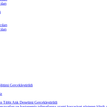
ları
i
ıları
ları
itimi Gerçekleştirildi
iz
 Tıbbi Atık Denetimi Gerçekleştirildi
uatları ve hastanemiz talimatlarına azami hassasiyet gösteren klinik çal