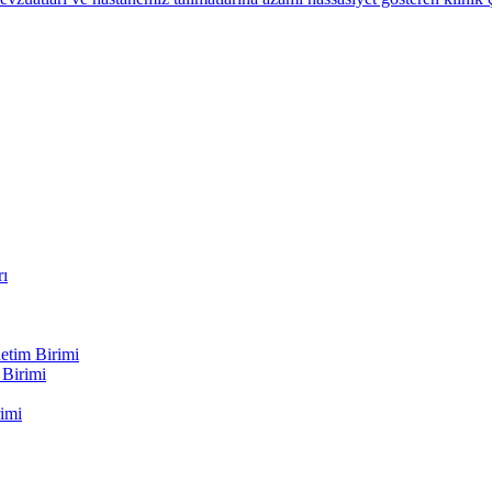
rı
etim Birimi
 Birimi
imi