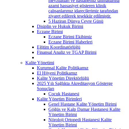
mevzuatları ve hastanemiz talimatlarına
azami hassasiyet gösteren klinik
çalışanlarımız idarecilerimiz tarafından
ziyaret edilerek teşekkür edilmiştir.
5 Haziran Dünya Çevre Günü
Disiplin ve Hukuk Birimi
Eczane Birimi
Eczane Birimi Ekibimiz
Eczane Birimi Haberleri
Eğitim Koordinatörlüğü
Finansal Analiz ve TGAP Birimi
Kalite Yönetimi
Kurumsal Kalite Politikamız
El Hijyeni Politikamız
Kalite Yönetim Direktörlüğü
2025 Yılı Sağlıkta Akreditasyon Gösterge
Sonuçları
Çocuk Hastanesi
Kalite Yönetim Birimleri
Genel Hastane Kalite Yönetim Birimi
Göğüs ve Kalp Damar Hastanesi Kalite
Yönetim Birimi
Nöroloji Ortopedi Hastanesi Kalite
Yönetim Birimi