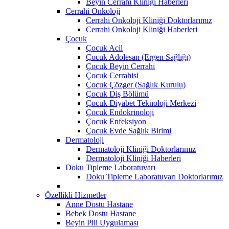
Beyin Cerrahi Kliniği Haberleri
Cerrahi Onkoloji
Cerrahi Onkoloji Kliniği Doktorlarımız
Cerrahi Onkoloji Kliniği Haberleri
Çocuk
Çocuk Acil
Çocuk Adolesan (Ergen Sağlığı)
Çocuk Beyin Cerrahi
Çocuk Cerrahisi
Çocuk Çözger (Sağlık Kurulu)
Çocuk Diş Bölümü
Çocuk Diyabet Teknoloji Merkezi
Çocuk Endokrinoloji
Çocuk Enfeksiyon
Çocuk Evde Sağlık Birimi
Dermatoloji
Dermatoloji Kliniği Doktorlarımız
Dermatoloji Kliniği Haberleri
Doku Tipleme Laboratuvarı
Doku Tipleme Laboratuvarı Doktorlarımız
Özellikli Hizmetler
Anne Dostu Hastane
Bebek Dostu Hastane
Beyin Pili Uygulaması