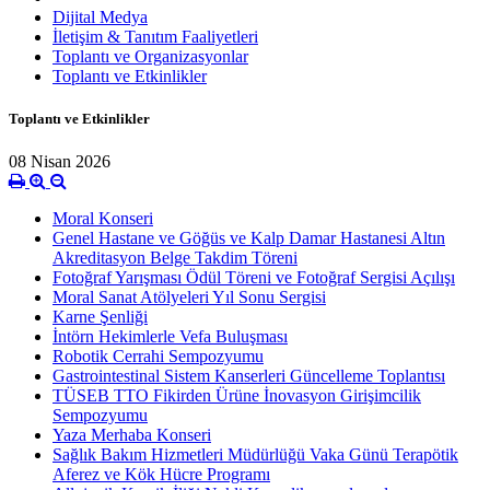
Dijital Medya
İletişim & Tanıtım Faaliyetleri
Toplantı ve Organizasyonlar
Toplantı ve Etkinlikler
Toplantı ve Etkinlikler
08 Nisan 2026
Moral Konseri
Genel Hastane ve Göğüs ve Kalp Damar Hastanesi Altın
Akreditasyon Belge Takdim Töreni
Fotoğraf Yarışması Ödül Töreni ve Fotoğraf Sergisi Açılışı
Moral Sanat Atölyeleri Yıl Sonu Sergisi
Karne Şenliği
İntörn Hekimlerle Vefa Buluşması
Robotik Cerrahi Sempozyumu
Gastrointestinal Sistem Kanserleri Güncelleme Toplantısı
TÜSEB TTO Fikirden Ürüne İnovasyon Girişimcilik
Sempozyumu
Yaza Merhaba Konseri
Sağlık Bakım Hizmetleri Müdürlüğü Vaka Günü Terapötik
Aferez ve Kök Hücre Programı