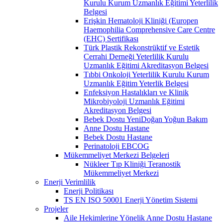
Kurulu Kurum Uzmanlık Eğitimi Yeterlilik
Belgesi
Erişkin Hematoloji Kliniği (Europen
Haemophilia Comprehensive Care Centre
(EHC) Sertifikası
Türk Plastik Rekonstrüktif ve Estetik
Cerrahi Derneği Yeterlilik Kurulu
Uzmanlık Eğitimi Akreditasyon Belgesi
Tıbbi Onkoloji Yeterlilik Kurulu Kurum
Uzmanlık Eğitim Yeterlik Belgesi
Enfeksiyon Hastalıkları ve Klinik
Mikrobiyoloji Uzmanlık Eğitimi
Akreditasyon Belgesi
Bebek Dostu YeniDoğan Yoğun Bakım
Anne Dostu Hastane
Bebek Dostu Hastane
Perinatoloji EBCOG
Mükemmeliyet Merkezi Belgeleri
Nükleer Tıp Kliniği Teranostik
Mükemmeliyet Merkezi
Enerji Verimlilik
Enerji Politikası
TS EN ISO 50001 Enerji Yönetim Sistemi
Projeler
Aile Hekimlerine Yönelik Anne Dostu Hastane