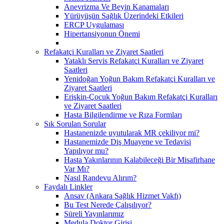
Anevrizma Ve Beyin Kanamaları
Yürüyüşün Sağlık Üzerindeki Etkileri
ERCP Uygulaması
Hipertansiyonun Önemi
Refakatçi Kuralları ve Ziyaret Saatleri
Yataklı Servis Refakatçi Kuralları ve Ziyaret
Saatleri
Yenidoğan Yoğun Bakım Refakatçi Kuralları ve
Ziyaret Saatleri
Erişkin-Çocuk Yoğun Bakım Refakatçi Kuralları
ve Ziyaret Saatleri
Hasta Bilgilendirme ve Rıza Formları
Sık Sorulan Sorular
Hastanenizde uyutularak MR çekiliyor mi?
Hastanemizde Diş Muayene ve Tedavisi
Yapılıyor mu?
Hasta Yakınlarının Kalabileceği Bir Misafirhane
Var Mı?
Nasıl Randevu Alırım?
Faydalı Linkler
Ansav (Ankara Sağlık Hizmet Vakfı)
Bu Test Nerede Çalışılıyor?
Süreli Yayınlarımız
Medula Doktor Girişi