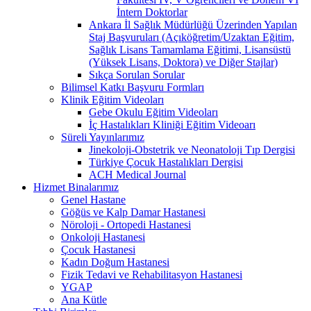
İntern Doktorlar
Ankara İl Sağlık Müdürlüğü Üzerinden Yapılan
Staj Başvuruları (Açıköğretim/Uzaktan Eğitim,
Sağlık Lisans Tamamlama Eğitimi, Lisansüstü
(Yüksek Lisans, Doktora) ve Diğer Stajlar)
Sıkça Sorulan Sorular
Bilimsel Katkı Başvuru Formları
Klinik Eğitim Videoları
Gebe Okulu Eğitim Videoları
İç Hastalıkları Kliniği Eğitim Videoarı
Süreli Yayınlarımız
Jinekoloji-Obstetrik ve Neonatoloji Tıp Dergisi
Türkiye Çocuk Hastalıkları Dergisi
ACH Medical Journal
Hizmet Binalarımız
Genel Hastane
Göğüs ve Kalp Damar Hastanesi
Nöroloji - Ortopedi Hastanesi
Onkoloji Hastanesi
Çocuk Hastanesi
Kadın Doğum Hastanesi
Fizik Tedavi ve Rehabilitasyon Hastanesi
YGAP
Ana Kütle