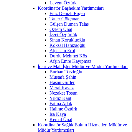
Levent Öztürk
Koordinatör Başhekim Yardımcıları
Filiz Denizli Ergen
Taner Gökçınar
Gülşen Duman Talas
Özlem Ünal
İzzet Özgürlük
Sinan Korukluoğlu
Köksal Hamzaoğlu
Alpaslan Erol
Durdu Mehmet Köş
Afşin Emre Kayıpmaz
İdari ve Mali İşler Müdür ve Müdür Yardımcıları
Burhan Terzioğlu
Mustafa Şahin
Hasan Gürler
Meral Kavaz
Nezaket Tosun
Yıldız Kant
Fatma Adak
Halime Öztürk
İsa Kaya
Kemal Ünal
Koordinatör Sağlık Bakım Hizmetleri Müdür ve
Müdür Yardımcıları