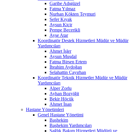
Garibe Adıgüzel
Fatma Yılmaz
Nurhan Kökten Teymuri
Sefer Kıyak
Aysun Kiçir
Pempe Becerikli
Ayşe Atar
Koordinatör Destek Hizmetleri Müdür ve Müdür
Yardımcıları
Ahmet İşler
Aysun Muşdal
Fatma Birsen Ertem
İbrahim Aydoğan
Selahattin Çayırhan
Koordinatör Teknik Hizmetler Müdür ve Müdür
Yardımcıları
Alper Zorlu
Ayhan Bozyiğit
Bekir Höçük
Ahmet İnan
Hastane Yönetimleri
Genel Hastane Yönetimi
Başhekim
Başhekim Yardımcıları
Sağlık Bakım Hizmetleri Müdürü ve