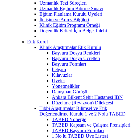
Uzmanlık Tezi Süreçleri
Uzmanlık Eğitimi Bitirme Sınavı
Eğitim Planlama Kurulu Üyeleri
İletişim ve Adres Bilgileri
Klinik Eğitim Programı Örneği
Doçentlik Kriteri İçin Belge Talebi
Etik Kurul
Klinik Araştırmalar Etik Kurulu
Başvuru Dosya Renkleri
Başvuru Dosya Ücretleri
Başvuru Formları
İletişim
Kılavuzlar
Üyeler
Yönetmelikler
Danışman Görüşü
Ankara Bilkent Şehir Hastanesi IBN
Düzeltme (Revizyon) Dilekçesi
Tıbbi Araştırmalar Bilimsel ve Etik
Değerlendirme Kurulu 1 ve 2 Nolu TABED
TABED Yönerge
TABED Kapsam ve Çalışma Prensipleri
TABED Başvuru Formları
1 No lu TABED Üye Listesi