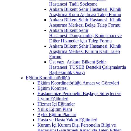
Hastanesi_Tadil Sözleşme
Ankara Bilkent Şehir Hastanesi_Klinik
Araştırma Kodu Açılması Talep Formu
Ankara Bilkent Şehir Hastanesi_Klinik
Araştırma Merkezi Belge Talep Formu
Ankara Bilkent Şehir
Hastanesi_Danışmanlık, Konuşmacı ve
Diğer Hizmetler için Talep Formu
Ankara Bilkent Şehir Hastanesi_Klinik
Araştırma Merkezi Kurum Kartı Talep
Formu
Üst yazı_Ankara Bilkent Şehir
Hastanesi_TÜSEB Destekli Çalışmalarda
Başhekimlik Onayı
Eğitim Koordinatörlüğü
Eğitim Koordinatörlüğü Amacı ve Görevleri
Eğitim Komitesi
Hastanemize Personelin Başlayış Süreçleri ve
Uyum Eğitimleri
Hizmet İçi Eğitimler
Yıllık Eğitim Planı
Aylık Eğitim Planları
Hasta ve Hasta Yakını Eğitimleri
Kurum İçi Kurum Dışı Personelin Bilgi ve
Becerisini Geliştirmek Amacıyla Talep Edilen