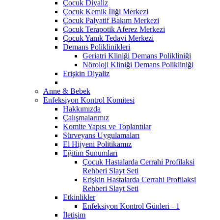
Çocuk Diyaliz
Çocuk Kemik İliği Merkezi
Çocuk Palyatif Bakım Merkezi
Çocuk Terapotik Aferez Merkezi
Çocuk Yanık Tedavi Merkezi
Demans Poliklinikleri
Geriatri Kliniği Demans Polikliniği
Nöroloji Kliniği Demans Polikliniği
Erişkin Diyaliz
Anne & Bebek
Enfeksiyon Kontrol Komitesi
Hakkımızda
Çalışmalarımız
Komite Yapısı ve Toplantılar
Sürveyans Uygulamaları
El Hijyeni Politikamız
Eğitim Sunumları
Çocuk Hastalarda Cerrahi Profilaksi
Rehberi Slayt Seti
Erişkin Hastalarda Cerrahi Profilaksi
Rehberi Slayt Seti
Etkinlikler
Enfeksiyon Kontrol Günleri - 1
İletişim