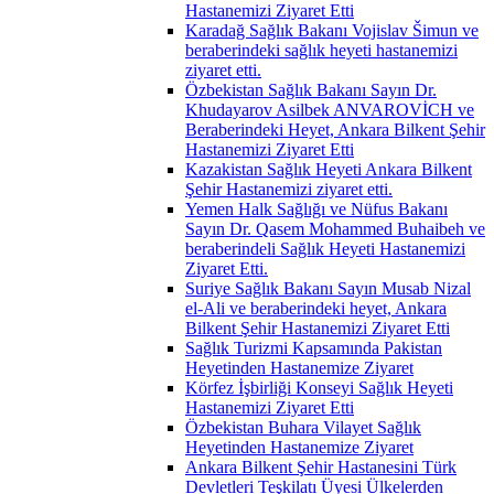
Hastanemizi Ziyaret Etti
Karadağ Sağlık Bakanı Vojislav Šimun ve
beraberindeki sağlık heyeti hastanemizi
ziyaret etti.
Özbekistan Sağlık Bakanı Sayın Dr.
Khudayarov Asilbek ANVAROVİCH ve
Beraberindeki Heyet, Ankara Bilkent Şehir
Hastanemizi Ziyaret Etti
Kazakistan Sağlık Heyeti Ankara Bilkent
Şehir Hastanemizi ziyaret etti.
Yemen Halk Sağlığı ve Nüfus Bakanı
Sayın Dr. Qasem Mohammed Buhaibeh ve
beraberindeli Sağlık Heyeti Hastanemizi
Ziyaret Etti.
Suriye Sağlık Bakanı Sayın Musab Nizal
el-Ali ve beraberindeki heyet, Ankara
Bilkent Şehir Hastanemizi Ziyaret Etti
Sağlık Turizmi Kapsamında Pakistan
Heyetinden Hastanemize Ziyaret
Körfez İşbirliği Konseyi Sağlık Heyeti
Hastanemizi Ziyaret Etti
Özbekistan Buhara Vilayet Sağlık
Heyetinden Hastanemize Ziyaret
Ankara Bilkent Şehir Hastanesini Türk
Devletleri Teşkilatı Üyesi Ülkelerden