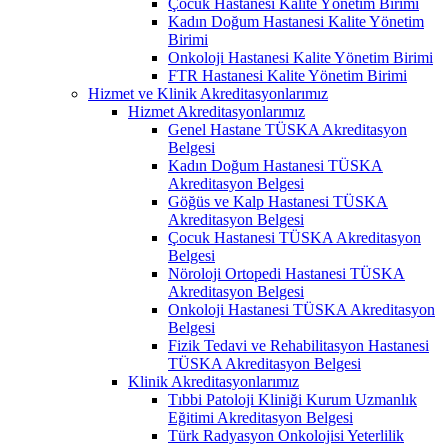
Çocuk Hastanesi Kalite Yönetim Birimi
Kadın Doğum Hastanesi Kalite Yönetim
Birimi
Onkoloji Hastanesi Kalite Yönetim Birimi
FTR Hastanesi Kalite Yönetim Birimi
Hizmet ve Klinik Akreditasyonlarımız
Hizmet Akreditasyonlarımız
Genel Hastane TÜSKA Akreditasyon
Belgesi
Kadın Doğum Hastanesi TÜSKA
Akreditasyon Belgesi
Göğüs ve Kalp Hastanesi TÜSKA
Akreditasyon Belgesi
Çocuk Hastanesi TÜSKA Akreditasyon
Belgesi
Nöroloji Ortopedi Hastanesi TÜSKA
Akreditasyon Belgesi
Onkoloji Hastanesi TÜSKA Akreditasyon
Belgesi
Fizik Tedavi ve Rehabilitasyon Hastanesi
TÜSKA Akreditasyon Belgesi
Klinik Akreditasyonlarımız
Tıbbi Patoloji Kliniği Kurum Uzmanlık
Eğitimi Akreditasyon Belgesi
Türk Radyasyon Onkolojisi Yeterlilik