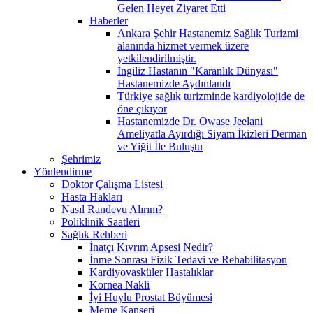
Gelen Heyet Ziyaret Etti
Haberler
Ankara Şehir Hastanemiz Sağlık Turizmi
alanında hizmet vermek üzere
yetkilendirilmiştir.
İngiliz Hastanın "Karanlık Dünyası"
Hastanemizde Aydınlandı
Türkiye sağlık turizminde kardiyolojide de
öne çıkıyor
Hastanemizde Dr. Owase Jeelani
Ameliyatla Ayırdığı Siyam İkizleri Derman
ve Yiğit İle Buluştu
Şehrimiz
Yönlendirme
Doktor Çalışma Listesi
Hasta Hakları
Nasıl Randevu Alırım?
Poliklinik Saatleri
Sağlık Rehberi
İnatçı Kıvrım Apsesi Nedir?
İnme Sonrası Fizik Tedavi ve Rehabilitasyon
Kardiyovasküler Hastalıklar
Kornea Nakli
İyi Huylu Prostat Büyümesi
Meme Kanseri