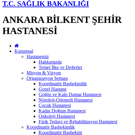
T.C. SAĞLIK BAKANLIĞI
ANKARA BİLKENT ŞEHİR
HASTANESİ
Kurumsal
Hastanemiz
Hakkımızda
Temel İlke ve Değerler
Misyon & Vizyon
Organizasyon Şeması
Koordinatör Başhekimlik
Genel Hastane
Göğüs ve Kalp Damar Hastanesi
Nöroloji-Ortopedi Hastanesi
Çocuk Hastanesi
Kadın Doğum Hastanesi
Onkoloji Hastanesi
Fizik Tedavi ve Rehabilitasyon Hastanesi
Koordinatör Başhekimlik
Koordinatör Başhekim