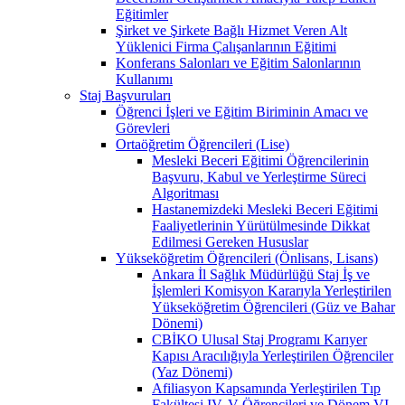
Eğitimler
Şirket ve Şirkete Bağlı Hizmet Veren Alt
Yüklenici Firma Çalışanlarının Eğitimi
Konferans Salonları ve Eğitim Salonlarının
Kullanımı
Staj Başvuruları
Öğrenci İşleri ve Eğitim Biriminin Amacı ve
Görevleri
Ortaöğretim Öğrencileri (Lise)
Mesleki Beceri Eğitimi Öğrencilerinin
Başvuru, Kabul ve Yerleştirme Süreci
Algoritması
Hastanemizdeki Mesleki Beceri Eğitimi
Faaliyetlerinin Yürütülmesinde Dikkat
Edilmesi Gereken Hususlar
Yükseköğretim Öğrencileri (Önlisans, Lisans)
Ankara İl Sağlık Müdürlüğü Staj İş ve
İşlemleri Komisyon Kararıyla Yerleştirilen
Yükseköğretim Öğrencileri (Güz ve Bahar
Dönemi)
CBİKO Ulusal Staj Programı Karıyer
Kapısı Aracılığıyla Yerleştirilen Öğrenciler
(Yaz Dönemi)
Afiliasyon Kapsamında Yerleştirilen Tıp
Fakültesi IV, V Öğrencileri ve Dönem VI