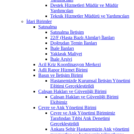
Destek Hizmetleri Müdür ve Müdür
Yardımcıları
Teknik Hizmetler Müdürü ve Yardımcıları
İdari Birimler
Satınalma
Satınalma İletişim
22/F (Hasta Bazlı Alımlar) İlanları
Doğrudan Temin İlanları
İhale İlanları
Yaklaşık Maliyet
İhale Arşivi
Acil Kriz Koordinasyon Merkezi
Adli Rapor Hizmet Birimi
Basın ve İletişim Birimi
Hastanemizde Kurumsal İletişim Yönetimi
Eğitimi Gerçekleştirildi
Çalışan Hakları ve Güvenliği Birimi
Çalışan Hakları ve Güvenliği Birimi
Ekibimiz
Çevre ve Atık Yönetimi Birimi
Çevre ve Atık Yönetimi Birimimiz
Tarafından Tıbbi Atık Denetimi
Gerçekleştirildi
Ankara Şehir Hastanemizin Atık yönetimi