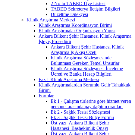
2 No lu TABED Üye Listesi
TABED Sekreterya İletişim Bilgileri
Düzeltme Dilekçesi
Klinik Araştırma Merkezi
Klinik Araştırma Koordinasyon Birimi
Klinik Araştırmalar Organizasyon Yapısı
Ankara Bilkent Şehir Hastanesi Klinik Araştırma
İşleyiş Prosedürü
Ankara Bilkent Şehir Hastanesi Klinik
Araştırma İş Akışı Özeti
Klinik Araştırma Sözleşmesinde
Bulunması Gereken Temel Unsurlar
Klinik Araştırma Sözleşmesi İnceleme
Ücreti ve Banka Hesap Bilgileri
Faz 1 Klinik Araştırma Merkezi
Klinik Araştırmalardan Sorumlu Gelir Tahakkuk
Birimi
Formlar
Ek 1 - Çalışma türlerine göre hizmet veren
personel arasında pay dağıtım oranları
Ek 2 - Sağlık Tesisi Sözleşmesi
Ek 3 - Sağlık Tesisi Bütçe Formu
Üst yazı_Ankara Bilkent Şehir
Hastanesi_Başhekimlik Onayı
Üst yazı_Ankara Bilkent Şehir