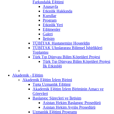
Farkındalık Eğitimi
Anasayfa
Etkinlik Hakkında
Kurullar
Program
Etkinlik Yeri
Eğitmenler
Galeri
İletişim
TÜBİTAK Hastanemize Hoşgeldin
TÜBİTAK Uluslararası Bilimsel İşbirlikleri
Toplantısı
Türk Tıp Dünyası Bilim Köprüleri Projesi
Türk Tıp Dünyası Bilim Köprüleri Projesi
İlk Etkinliği
Akademik - Eğitim
Akademik Eğitim İzlem Birimi
Tıpta Uzmanlık Eğitimi
Akademik Eğitim İzlem Biriminin Amacı ve
Görevleri
Başlangıç Süreçleri ve İletişim
Asistan Hekim Başlangıç Prosedürü
Asistan Hekim Ayrılış Prosedürü
Uzmanlık Eğitimi Programı