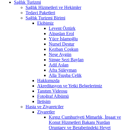
Sağlık Turizmi
Sağlık Hizmetleri ve Hekimler
Tedavi Paketleri
Sağlık Turizmi Birimi
Ekibimiz
Levent Öztürk
Alpaslan Erol
Yüce İslamoğlu
Nursel Destur
Kezban Çoşkun
Neşe Aygün
Simge Sezi Baylan
Adil Aslan
Afra Süleyman
Alla Tsuşba Çelik
Hakkımızda
Akreditasyon ve Yetki Belgelerimiz
Tanıtım Videosu
Fotoğraf Albümü
İletişim
Hasta ve Ziyaretçiler
Ziyaretler
Kırgız Cumhuriyeti Mimarlık, İnşaat ve
Konut Hizmetleri Bakanı Nurdan
Oruntaev ve Beraberindeki Heyet