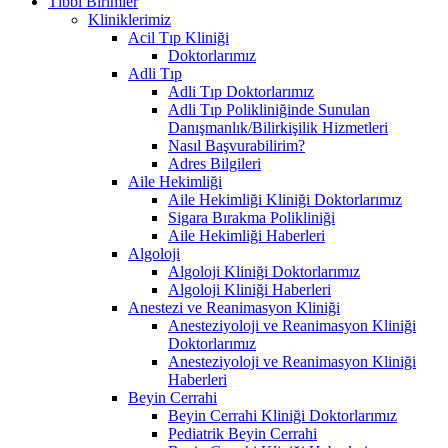
Tıbbi Birimler
Kliniklerimiz
Acil Tıp Kliniği
Doktorlarımız
Adli Tıp
Adli Tıp Doktorlarımız
Adli Tıp Polikliniğinde Sunulan
Danışmanlık/Bilirkişilik Hizmetleri
Nasıl Başvurabilirim?
Adres Bilgileri
Aile Hekimliği
Aile Hekimliği Kliniği Doktorlarımız
Sigara Bırakma Polikliniği
Aile Hekimliği Haberleri
Algoloji
Algoloji Kliniği Doktorlarımız
Algoloji Kliniği Haberleri
Anestezi ve Reanimasyon Kliniği
Anesteziyoloji ve Reanimasyon Kliniği
Doktorlarımız
Anesteziyoloji ve Reanimasyon Kliniği
Haberleri
Beyin Cerrahi
Beyin Cerrahi Kliniği Doktorlarımız
Pediatrik Beyin Cerrahi