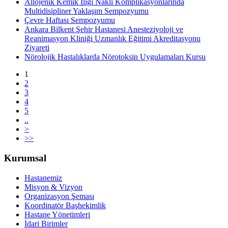
Allojenik Kemik İliği Nakli Komplikasyonlarında
Multidisipliner Yaklaşım Sempozyumu
Çevre Haftası Sempozyumu
Ankara Bilkent Şehir Hastanesi Anesteziyoloji ve
Reanimasyon Kliniği Uzmanlık Eğitimi Akreditasyonu
Ziyareti
Nörolojik Hastalıklarda Nörotoksin Uygulamaları Kursu
1
2
3
4
5
..
>
>>
Kurumsal
Hastanemiz
Misyon & Vizyon
Organizasyon Şeması
Koordinatör Başhekimlik
Hastane Yönetimleri
İdari Birimler