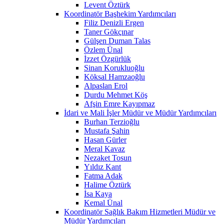
Levent Öztürk
Koordinatör Başhekim Yardımcıları
Filiz Denizli Ergen
Taner Gökçınar
Gülşen Duman Talas
Özlem Ünal
İzzet Özgürlük
Sinan Korukluoğlu
Köksal Hamzaoğlu
Alpaslan Erol
Durdu Mehmet Köş
Afşin Emre Kayıpmaz
İdari ve Mali İşler Müdür ve Müdür Yardımcıları
Burhan Terzioğlu
Mustafa Şahin
Hasan Gürler
Meral Kavaz
Nezaket Tosun
Yıldız Kant
Fatma Adak
Halime Öztürk
İsa Kaya
Kemal Ünal
Koordinatör Sağlık Bakım Hizmetleri Müdür ve
Müdür Yardımcıları