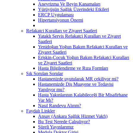
Anevrizma Ve Beyin Kanamaları
Yürüyüşün Sağlık Üzerindeki Etkileri
ERCP Uygulaması
Hipertansiyonun Önemi
Refakatçi Kuralları ve Ziyaret Saatleri
Yataklı Servis Refakatçi Kuralları ve Ziyaret
Saatleri
Yenidoğan Yoğun Bakım Refakatçi Kuralları ve
Ziyaret Saatleri
Erişkin-Çocuk Yoğun Bakım Refakatçi Kuralları
ve Ziyaret Saatleri
Hasta Bilgilendirme ve Rıza Formları
Sık Sorulan Sorular
Hastanenizde uyutularak MR çekiliyor mi?
Hastanemizde Diş Muayene ve Tedavisi
Yapılıyor mu?
Hasta Yakınlarının Kalabileceği Bir Misafirhane
Var Mı?
Nasıl Randevu Alırım?
Faydalı Linkler
Ansav (Ankara Sağlık Hizmet Vakfı)
Bu Test Nerede Çalışılıyor?
Süreli Yayınlarımız
Medula Doktor Girişi