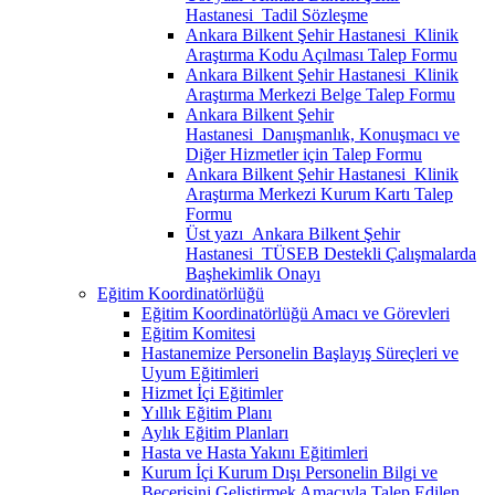
Hastanesi_Tadil Sözleşme
Ankara Bilkent Şehir Hastanesi_Klinik
Araştırma Kodu Açılması Talep Formu
Ankara Bilkent Şehir Hastanesi_Klinik
Araştırma Merkezi Belge Talep Formu
Ankara Bilkent Şehir
Hastanesi_Danışmanlık, Konuşmacı ve
Diğer Hizmetler için Talep Formu
Ankara Bilkent Şehir Hastanesi_Klinik
Araştırma Merkezi Kurum Kartı Talep
Formu
Üst yazı_Ankara Bilkent Şehir
Hastanesi_TÜSEB Destekli Çalışmalarda
Başhekimlik Onayı
Eğitim Koordinatörlüğü
Eğitim Koordinatörlüğü Amacı ve Görevleri
Eğitim Komitesi
Hastanemize Personelin Başlayış Süreçleri ve
Uyum Eğitimleri
Hizmet İçi Eğitimler
Yıllık Eğitim Planı
Aylık Eğitim Planları
Hasta ve Hasta Yakını Eğitimleri
Kurum İçi Kurum Dışı Personelin Bilgi ve
Becerisini Geliştirmek Amacıyla Talep Edilen