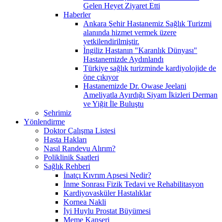
Gelen Heyet Ziyaret Etti
Haberler
Ankara Şehir Hastanemiz Sağlık Turizmi
alanında hizmet vermek üzere
yetkilendirilmiştir.
İngiliz Hastanın "Karanlık Dünyası"
Hastanemizde Aydınlandı
Türkiye sağlık turizminde kardiyolojide de
öne çıkıyor
Hastanemizde Dr. Owase Jeelani
Ameliyatla Ayırdığı Siyam İkizleri Derman
ve Yiğit İle Buluştu
Şehrimiz
Yönlendirme
Doktor Çalışma Listesi
Hasta Hakları
Nasıl Randevu Alırım?
Poliklinik Saatleri
Sağlık Rehberi
İnatçı Kıvrım Apsesi Nedir?
İnme Sonrası Fizik Tedavi ve Rehabilitasyon
Kardiyovasküler Hastalıklar
Kornea Nakli
İyi Huylu Prostat Büyümesi
Meme Kanseri