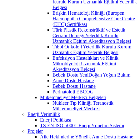
Kurulu Kurum Uzmanlık Eğitimi Yeterlilik
Belgesi
Erişkin Hematoloji Kliniği (Europen
Haemophilia Comprehensive Care Centre
(EHC) Sertifikası
Türk Plastik Rekonstrüktif ve Estetik
Cerrahi Derneği Yeterlilik Kurulu
Uzmanlık Eğitimi Akreditasyon Belgesi
Tıbbi Onkoloji Yeterlilik Kurulu Kurum
Uzmanlık Eğitim Yeterlik Belgesi
Enfeksiyon Hastalıkları ve Klinik
Mikrobiyoloji Uzmanlık Eğitimi
Akreditasyon Belgesi
Bebek Dostu YeniDoğan Yoğun Bakım
Anne Dostu Hastane
Bebek Dostu Hastane
Perinatoloji EBCOG
Mükemmeliyet Merkezi Belgeleri
Nükleer Tıp Kliniği Teranostik
Mükemmeliyet Merkezi
Enerji Verimlilik
Enerji Politikası
TS EN ISO 50001 Enerji Yönetim Sistemi
Projeler
Aile Hekimlerine Yönelik Anne Dostu Hastane