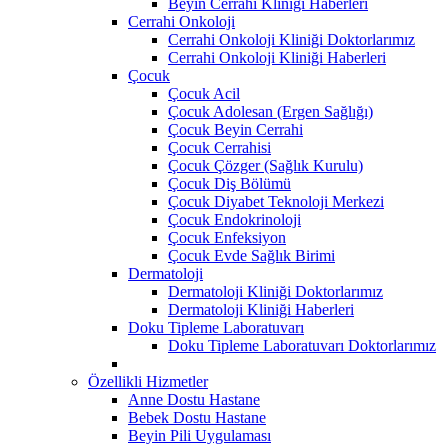
Beyin Cerrahi Kliniği Haberleri
Cerrahi Onkoloji
Cerrahi Onkoloji Kliniği Doktorlarımız
Cerrahi Onkoloji Kliniği Haberleri
Çocuk
Çocuk Acil
Çocuk Adolesan (Ergen Sağlığı)
Çocuk Beyin Cerrahi
Çocuk Cerrahisi
Çocuk Çözger (Sağlık Kurulu)
Çocuk Diş Bölümü
Çocuk Diyabet Teknoloji Merkezi
Çocuk Endokrinoloji
Çocuk Enfeksiyon
Çocuk Evde Sağlık Birimi
Dermatoloji
Dermatoloji Kliniği Doktorlarımız
Dermatoloji Kliniği Haberleri
Doku Tipleme Laboratuvarı
Doku Tipleme Laboratuvarı Doktorlarımız
Özellikli Hizmetler
Anne Dostu Hastane
Bebek Dostu Hastane
Beyin Pili Uygulaması