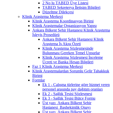
2 No lu TABED Üye Listesi
TABED Sekreterya İletişim Bilgileri
Düzeltme Dilekçesi
Klinik Araştırma Merkezi
Klinik Araştırma Koordinasyon Birimi
Klinik Araştırmalar Organizasyon Yapısı
Ankara Bilkent Şehir Hastanesi Klinik Araştırma
İşleyiş Prosedürü
Ankara Bilkent Şehir Hastanesi Klinik
Araştırma İş Akışı Özeti
Klinik Araştırma Sözleşmesinde
Bulunması Gereken Temel Unsurlar
Klinik Araştırma Sözleşmesi İnceleme
Ücreti ve Banka Hesap Bilgileri
Faz 1 Klinik Araştırma Merkezi
Klinik Araştırmalardan Sorumlu Gelir Tahakkuk
Birimi
Formlar
Ek 1 - Çalışma türlerine göre hizmet veren
personel arasında pay dağıtım oranları
Ek 2 - Sağlık Tesisi Sözleşmesi
Ek 3 - Sağlık Tesisi Bütçe Formu
Üst yazı_Ankara Bilkent Şehir
Hastanesi_Başhekimlik Onayı
Üst yazı_Ankara Bilkent Şehir