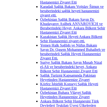
Hastanemizi Ziyaret Etti
Karadağ Sağlık Bakanı Vojislav Šimun ve
beraberindeki sağlık heyeti hastanemizi
ziyaret etti.
Özbekistan Sağlık Bakanı Sayın Dr.
Khudayarov Asilbek ANVAROVİCH ve
Beraberindeki Heyet, Ankara Bilkent Şehir
Hastanemizi Ziyaret Etti
Kazakistan Sağlık Heyeti Ankara Bilkent
Şehir Hastanemizi ziyaret etti.
Yemen Halk Sağlığı ve Nüfus Bakanı
Sayın Dr. Qasem Mohammed Buhaibeh ve
beraberindeli Sağlık Heyeti Hastanemizi
Ziyaret Etti.
Suriye Sağlık Bakanı Sayın Musab Nizal
el-Ali ve beraberindeki heyet, Ankara
Bilkent Şehir Hastanemizi Ziyaret Etti
Sağlık Turizmi Kapsamında Pakistan
Heyetinden Hastanemize Ziyaret
Körfez İşbirliği Konseyi Sağlık Heyeti
Hastanemizi Ziyaret Etti
Özbekistan Buhara Vilayet Sağlık
Heyetinden Hastanemize Ziyaret
Ankara Bilkent Şehir Hastanesini Türk
Devletleri Teşkilatı Üyesi Ülkelerden