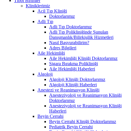
Tıbbi Birimler
Kliniklerimiz
Acil Tıp Kliniği
Doktorlarımız
Adli Tıp
Adli Tıp Doktorlarımız
Adli Tıp Polikliniğinde Sunulan
Danışmanlık/Bilirkişilik Hizmetleri
Nasıl Başvurabilirim?
Adres Bilgileri
Aile Hekimliği
Aile Hekimliği Kliniği Doktorlarımız
Sigara Bırakma Polikliniği
Aile Hekimliği Haberleri
Algoloji
Algoloji Kliniği Doktorlarımız
Algoloji Kliniği Haberleri
Anestezi ve Reanimasyon Kliniği
Anesteziyoloji ve Reanimasyon Kliniği
Doktorlarımız
Anesteziyoloji ve Reanimasyon Kliniği
Haberleri
Beyin Cerrahi
Beyin Cerrahi Kliniği Doktorlarımız
Pediatrik Beyin Cerrahi