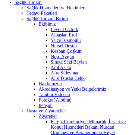
Sağlık Turizmi
Sağlık Hizmetleri ve Hekimler
Tedavi Paketleri
Sağlık Turizmi Birimi
Ekibimiz
Levent Öztürk
Alpaslan Erol
Yüce İslamoğlu
Nursel Destur
Kezban Çoşkun
Neşe Aygün
Simge Sezi Baylan
Adil Aslan
Afra Süleyman
Alla Tsuşba Çelik
Hakkımızda
Akreditasyon ve Yetki Belgelerimiz
Tanıtım Videosu
Fotoğraf Albümü
İletişim
Hasta ve Ziyaretçiler
Ziyaretler
Kırgız Cumhuriyeti Mimarlık, İnşaat ve
Konut Hizmetleri Bakanı Nurdan
Oruntaev ve Beraberindeki Heyet