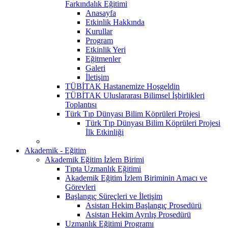
Farkındalık Eğitimi
Anasayfa
Etkinlik Hakkında
Kurullar
Program
Etkinlik Yeri
Eğitmenler
Galeri
İletişim
TÜBİTAK Hastanemize Hoşgeldin
TÜBİTAK Uluslararası Bilimsel İşbirlikleri
Toplantısı
Türk Tıp Dünyası Bilim Köprüleri Projesi
Türk Tıp Dünyası Bilim Köprüleri Projesi
İlk Etkinliği
Akademik - Eğitim
Akademik Eğitim İzlem Birimi
Tıpta Uzmanlık Eğitimi
Akademik Eğitim İzlem Biriminin Amacı ve
Görevleri
Başlangıç Süreçleri ve İletişim
Asistan Hekim Başlangıç Prosedürü
Asistan Hekim Ayrılış Prosedürü
Uzmanlık Eğitimi Programı