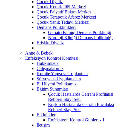
Çocuk Diyaliz
Çocuk Kemik İliği Merkezi
Çocuk Palyatif Bakım Merkezi
Çocuk Terapotik Aferez Merkezi
Çocuk Yanık Tedavi Merkezi
Demans Poliklinikleri
Geriatri Kliniği Demans Polikliniği
Nöroloji Kliniği Demans Polikliniği
Erişkin Diyaliz
Anne & Bebek
Enfeksiyon Kontrol Komitesi
Hakkımızda
Çalışmalarımız
Komite Yapısı ve Toplantılar
Sürveyans Uygulamaları
El Hijyeni Politikamız
Eğitim Sunumları
Çocuk Hastalarda Cerrahi Profilaksi
Rehberi Slayt Seti
Erişkin Hastalarda Cerrahi Profilaksi
Rehberi Slayt Seti
Etkinlikler
Enfeksiyon Kontrol Günleri - 1
İletişim