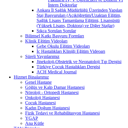
İntern Doktorlar
Ankara İl Sağlık Müdürlüğü Üzerinden Yapılan
Staj Başvuruları (Açıköğretim/Uzaktan Eğitim,
Sağlık Lisans Tamamlama Eğitimi, Lisansüstü
(Yüksek Lisans, Doktora) ve Diğer Stajlar)
Sıkça Sorulan Sorular
Bilimsel Katkı Başvuru Formları
Klinik Eğitim Videoları
Gebe Okulu Eğitim Videoları
İç Hastalıkları Kliniği Eğitim Videoarı
Süreli Yayınlarımız
Jinekoloji-Obstetrik ve Neonatoloji Tıp Dergisi
Türkiye Çocuk Hastalıkları Dergisi
ACH Medical Journal
Hizmet Binalarımız
Genel Hastane
Göğüs ve Kalp Damar Hastanesi
Nöroloji - Ortopedi Hastanesi
Onkoloji Hastanesi
Çocuk Hastanesi
Kadın Doğum Hastanesi
Fizik Tedavi ve Rehabilitasyon Hastanesi
YGAP
Ana Kütle