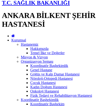
T.C. SAĞLIK BAKANLIĞI
ANKARA BİLKENT ŞEHİR
HASTANESİ
Kurumsal
Hastanemiz
Hakkımızda
Temel İlke ve Değerler
Misyon & Vizyon
Organizasyon Şeması
Koordinatör Başhekimlik
Genel Hastane
Göğüs ve Kalp Damar Hastanesi
Nöroloji-Ortopedi Hastanesi
Çocuk Hastanesi
Kadın Doğum Hastanesi
Onkoloji Hastanesi
Fizik Tedavi ve Rehabilitasyon Hastanesi
Koordinatör Başhekimlik
Koordinatör Başhekim