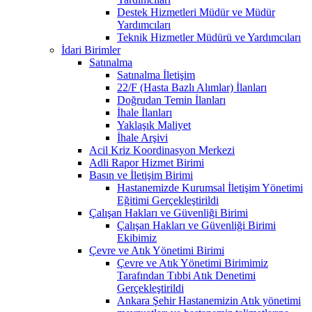
Destek Hizmetleri Müdür ve Müdür
Yardımcıları
Teknik Hizmetler Müdürü ve Yardımcıları
İdari Birimler
Satınalma
Satınalma İletişim
22/F (Hasta Bazlı Alımlar) İlanları
Doğrudan Temin İlanları
İhale İlanları
Yaklaşık Maliyet
İhale Arşivi
Acil Kriz Koordinasyon Merkezi
Adli Rapor Hizmet Birimi
Basın ve İletişim Birimi
Hastanemizde Kurumsal İletişim Yönetimi
Eğitimi Gerçekleştirildi
Çalışan Hakları ve Güvenliği Birimi
Çalışan Hakları ve Güvenliği Birimi
Ekibimiz
Çevre ve Atık Yönetimi Birimi
Çevre ve Atık Yönetimi Birimimiz
Tarafından Tıbbi Atık Denetimi
Gerçekleştirildi
Ankara Şehir Hastanemizin Atık yönetimi