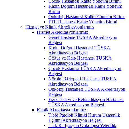
Çocuk Hastanesi Kalite Yönetim Birimi
Kadın Doğum Hastanesi Kalite Yönetim
Birimi
Onkoloji Hastanesi Kalite Yönetim Birimi
FTR Hastanesi Kalite Yönetim Birimi
Hizmet ve Klinik Akreditasyonlarımız
Hizmet Akreditasyonlarımız
Genel Hastane TÜSKA Akreditasyon
Belgesi
Kadın Doğum Hastanesi TÜSKA
Akreditasyon Belgesi
Göğüs ve Kalp Hastanesi TÜSKA
Akreditasyon Belgesi
Çocuk Hastanesi TÜSKA Akreditasyon
Belgesi
Nöroloji Ortopedi Hastanesi TÜSKA
Akreditasyon Belgesi
Onkoloji Hastanesi TÜSKA Akreditasyon
Belgesi
Fizik Tedavi ve Rehabilitasyon Hastanesi
TÜSKA Akreditasyon Belgesi
Klinik Akreditasyonlarımız
Tıbbi Patoloji Kliniği Kurum Uzmanlık
Eğitimi Akreditasyon Belgesi
Türk Radyasyon Onkolojisi Yeterlilik