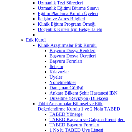
Uzmanlık Tezi Süreçleri
Uzmanlık Eğitimi Bitirme Sınavı
Eğitim Planlama Kurulu Üyeleri
İletişim ve Adres Bilgileri
Klinik Eğitim Programı Örneği
Doçentlik Kriteri İçin Belge Talebi
Etik Kurul
Klinik Araştırmalar Etik Kurulu
Başvuru Dosya Renkleri
Başvuru Dosya Ücretleri
Başvuru Formları
İletişim
Kılavuzlar
Üyeler
Yönetmelikler
Danışman Görüşü
Ankara Bilkent Şehir Hastanesi IBN
Düzeltme (Revizyon) Dilekçesi
Tıbbi Araştırmalar Bilimsel ve Etik
Değerlendirme Kurulu 1 ve 2 Nolu TABED
TABED Yönerge
TABED Kapsam ve Çalışma Prensipleri
TABED Başvuru Formları
1 No lu TABED Üye Listesi