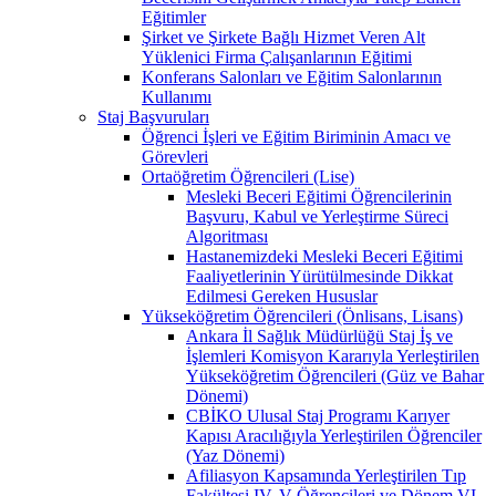
Eğitimler
Şirket ve Şirkete Bağlı Hizmet Veren Alt
Yüklenici Firma Çalışanlarının Eğitimi
Konferans Salonları ve Eğitim Salonlarının
Kullanımı
Staj Başvuruları
Öğrenci İşleri ve Eğitim Biriminin Amacı ve
Görevleri
Ortaöğretim Öğrencileri (Lise)
Mesleki Beceri Eğitimi Öğrencilerinin
Başvuru, Kabul ve Yerleştirme Süreci
Algoritması
Hastanemizdeki Mesleki Beceri Eğitimi
Faaliyetlerinin Yürütülmesinde Dikkat
Edilmesi Gereken Hususlar
Yükseköğretim Öğrencileri (Önlisans, Lisans)
Ankara İl Sağlık Müdürlüğü Staj İş ve
İşlemleri Komisyon Kararıyla Yerleştirilen
Yükseköğretim Öğrencileri (Güz ve Bahar
Dönemi)
CBİKO Ulusal Staj Programı Karıyer
Kapısı Aracılığıyla Yerleştirilen Öğrenciler
(Yaz Dönemi)
Afiliasyon Kapsamında Yerleştirilen Tıp
Fakültesi IV, V Öğrencileri ve Dönem VI