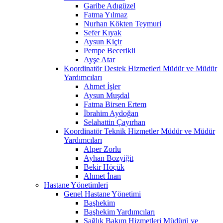
Garibe Adıgüzel
Fatma Yılmaz
Nurhan Kökten Teymuri
Sefer Kıyak
Aysun Kiçir
Pempe Becerikli
Ayşe Atar
Koordinatör Destek Hizmetleri Müdür ve Müdür
Yardımcıları
Ahmet İşler
Aysun Muşdal
Fatma Birsen Ertem
İbrahim Aydoğan
Selahattin Çayırhan
Koordinatör Teknik Hizmetler Müdür ve Müdür
Yardımcıları
Alper Zorlu
Ayhan Bozyiğit
Bekir Höçük
Ahmet İnan
Hastane Yönetimleri
Genel Hastane Yönetimi
Başhekim
Başhekim Yardımcıları
Sağlık Bakım Hizmetleri Müdürü ve