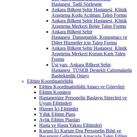
Hastanesi_Tadil Sözleşme
Ankara Bilkent Şehir Hastanesi_Klinik
Araştırma Kodu Açılması Talep Formu
Ankara Bilkent Şehir Hastanesi_Klinik
Araştırma Merkezi Belge Talep Formu
Ankara Bilkent Şehir
Hastanesi_Danışmanlık, Konuşmacı ve
Diğer Hizmetler için Talep Formu
Ankara Bilkent Şehir Hastanesi_Klinik
Araştırma Merkezi Kurum Kartı Talep
Formu
Üst yazı_Ankara Bilkent Şehir
Hastanesi_TÜSEB Destekli Çalışmalarda
Başhekimlik Onayı
Eğitim Koordinatörlüğü
Eğitim Koordinatörlüğü Amacı ve Görevleri
Eğitim Komitesi
Hastanemize Personelin Başlayış Süreçleri ve
Uyum Eğitimleri
Hizmet İçi Eğitimler
Yıllık Eğitim Planı
Aylık Eğitim Planları
Hasta ve Hasta Yakını Eğitimleri
Kurum İçi Kurum Dışı Personelin Bilgi ve
Becerisini Geliştirmek Amacıyla Talep Edilen