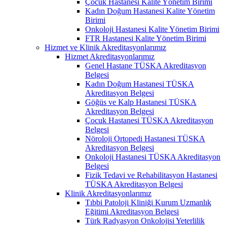
Çocuk Hastanesi Kalite Yönetim Birimi
Kadın Doğum Hastanesi Kalite Yönetim
Birimi
Onkoloji Hastanesi Kalite Yönetim Birimi
FTR Hastanesi Kalite Yönetim Birimi
Hizmet ve Klinik Akreditasyonlarımız
Hizmet Akreditasyonlarımız
Genel Hastane TÜSKA Akreditasyon
Belgesi
Kadın Doğum Hastanesi TÜSKA
Akreditasyon Belgesi
Göğüs ve Kalp Hastanesi TÜSKA
Akreditasyon Belgesi
Çocuk Hastanesi TÜSKA Akreditasyon
Belgesi
Nöroloji Ortopedi Hastanesi TÜSKA
Akreditasyon Belgesi
Onkoloji Hastanesi TÜSKA Akreditasyon
Belgesi
Fizik Tedavi ve Rehabilitasyon Hastanesi
TÜSKA Akreditasyon Belgesi
Klinik Akreditasyonlarımız
Tıbbi Patoloji Kliniği Kurum Uzmanlık
Eğitimi Akreditasyon Belgesi
Türk Radyasyon Onkolojisi Yeterlilik