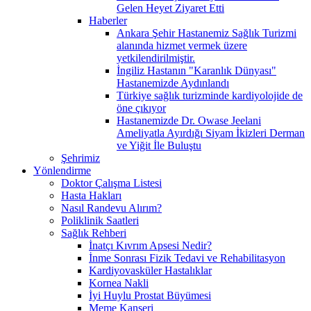
Gelen Heyet Ziyaret Etti
Haberler
Ankara Şehir Hastanemiz Sağlık Turizmi
alanında hizmet vermek üzere
yetkilendirilmiştir.
İngiliz Hastanın "Karanlık Dünyası"
Hastanemizde Aydınlandı
Türkiye sağlık turizminde kardiyolojide de
öne çıkıyor
Hastanemizde Dr. Owase Jeelani
Ameliyatla Ayırdığı Siyam İkizleri Derman
ve Yiğit İle Buluştu
Şehrimiz
Yönlendirme
Doktor Çalışma Listesi
Hasta Hakları
Nasıl Randevu Alırım?
Poliklinik Saatleri
Sağlık Rehberi
İnatçı Kıvrım Apsesi Nedir?
İnme Sonrası Fizik Tedavi ve Rehabilitasyon
Kardiyovasküler Hastalıklar
Kornea Nakli
İyi Huylu Prostat Büyümesi
Meme Kanseri