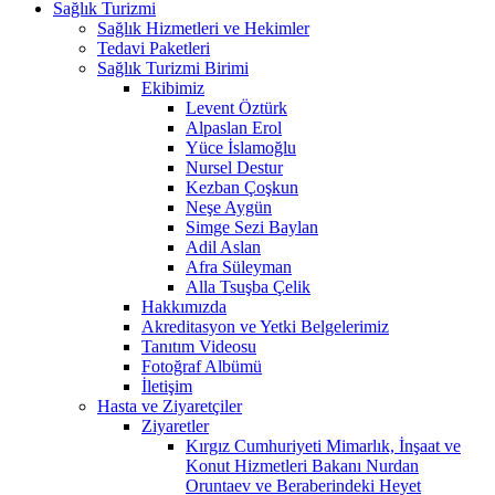
Sağlık Turizmi
Sağlık Hizmetleri ve Hekimler
Tedavi Paketleri
Sağlık Turizmi Birimi
Ekibimiz
Levent Öztürk
Alpaslan Erol
Yüce İslamoğlu
Nursel Destur
Kezban Çoşkun
Neşe Aygün
Simge Sezi Baylan
Adil Aslan
Afra Süleyman
Alla Tsuşba Çelik
Hakkımızda
Akreditasyon ve Yetki Belgelerimiz
Tanıtım Videosu
Fotoğraf Albümü
İletişim
Hasta ve Ziyaretçiler
Ziyaretler
Kırgız Cumhuriyeti Mimarlık, İnşaat ve
Konut Hizmetleri Bakanı Nurdan
Oruntaev ve Beraberindeki Heyet