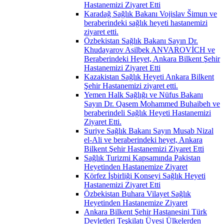
Hastanemizi Ziyaret Etti
Karadağ Sağlık Bakanı Vojislav Šimun ve
beraberindeki sağlık heyeti hastanemizi
ziyaret etti.
Özbekistan Sağlık Bakanı Sayın Dr.
Khudayarov Asilbek ANVAROVİCH ve
Beraberindeki Heyet, Ankara Bilkent Şehir
Hastanemizi Ziyaret Etti
Kazakistan Sağlık Heyeti Ankara Bilkent
Şehir Hastanemizi ziyaret etti.
Yemen Halk Sağlığı ve Nüfus Bakanı
Sayın Dr. Qasem Mohammed Buhaibeh ve
beraberindeli Sağlık Heyeti Hastanemizi
Ziyaret Etti.
Suriye Sağlık Bakanı Sayın Musab Nizal
el-Ali ve beraberindeki heyet, Ankara
Bilkent Şehir Hastanemizi Ziyaret Etti
Sağlık Turizmi Kapsamında Pakistan
Heyetinden Hastanemize Ziyaret
Körfez İşbirliği Konseyi Sağlık Heyeti
Hastanemizi Ziyaret Etti
Özbekistan Buhara Vilayet Sağlık
Heyetinden Hastanemize Ziyaret
Ankara Bilkent Şehir Hastanesini Türk
Devletleri Teşkilatı Üyesi Ülkelerden