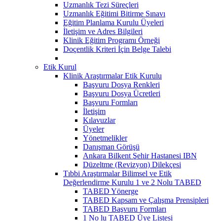
Uzmanlık Tezi Süreçleri
Uzmanlık Eğitimi Bitirme Sınavı
Eğitim Planlama Kurulu Üyeleri
İletişim ve Adres Bilgileri
Klinik Eğitim Programı Örneği
Doçentlik Kriteri İçin Belge Talebi
Etik Kurul
Klinik Araştırmalar Etik Kurulu
Başvuru Dosya Renkleri
Başvuru Dosya Ücretleri
Başvuru Formları
İletişim
Kılavuzlar
Üyeler
Yönetmelikler
Danışman Görüşü
Ankara Bilkent Şehir Hastanesi IBN
Düzeltme (Revizyon) Dilekçesi
Tıbbi Araştırmalar Bilimsel ve Etik
Değerlendirme Kurulu 1 ve 2 Nolu TABED
TABED Yönerge
TABED Kapsam ve Çalışma Prensipleri
TABED Başvuru Formları
1 No lu TABED Üye Listesi