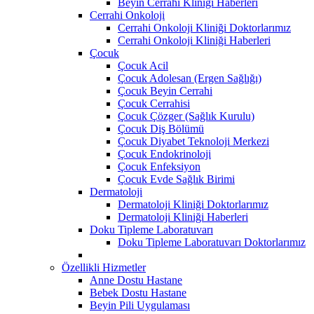
Beyin Cerrahi Kliniği Haberleri
Cerrahi Onkoloji
Cerrahi Onkoloji Kliniği Doktorlarımız
Cerrahi Onkoloji Kliniği Haberleri
Çocuk
Çocuk Acil
Çocuk Adolesan (Ergen Sağlığı)
Çocuk Beyin Cerrahi
Çocuk Cerrahisi
Çocuk Çözger (Sağlık Kurulu)
Çocuk Diş Bölümü
Çocuk Diyabet Teknoloji Merkezi
Çocuk Endokrinoloji
Çocuk Enfeksiyon
Çocuk Evde Sağlık Birimi
Dermatoloji
Dermatoloji Kliniği Doktorlarımız
Dermatoloji Kliniği Haberleri
Doku Tipleme Laboratuvarı
Doku Tipleme Laboratuvarı Doktorlarımız
Özellikli Hizmetler
Anne Dostu Hastane
Bebek Dostu Hastane
Beyin Pili Uygulaması