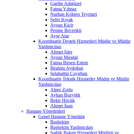
Garibe Adıgüzel
Fatma Yılmaz
Nurhan Kökten Teymuri
Sefer Kıyak
Aysun Kiçir
Pempe Becerikli
Ayşe Atar
Koordinatör Destek Hizmetleri Müdür ve Müdür
Yardımcıları
Ahmet İşler
Aysun Muşdal
Fatma Birsen Ertem
İbrahim Aydoğan
Selahattin Çayırhan
Koordinatör Teknik Hizmetler Müdür ve Müdür
Yardımcıları
Alper Zorlu
Ayhan Bozyiğit
Bekir Höçük
Ahmet İnan
Hastane Yönetimleri
Genel Hastane Yönetimi
Başhekim
Başhekim Yardımcıları
Sağlık Bakım Hizmetleri Müdürü ve