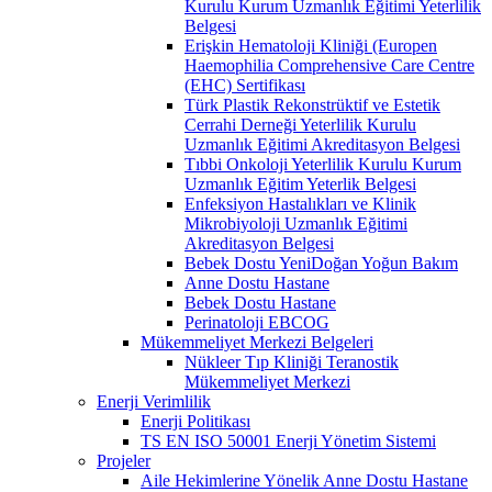
Kurulu Kurum Uzmanlık Eğitimi Yeterlilik
Belgesi
Erişkin Hematoloji Kliniği (Europen
Haemophilia Comprehensive Care Centre
(EHC) Sertifikası
Türk Plastik Rekonstrüktif ve Estetik
Cerrahi Derneği Yeterlilik Kurulu
Uzmanlık Eğitimi Akreditasyon Belgesi
Tıbbi Onkoloji Yeterlilik Kurulu Kurum
Uzmanlık Eğitim Yeterlik Belgesi
Enfeksiyon Hastalıkları ve Klinik
Mikrobiyoloji Uzmanlık Eğitimi
Akreditasyon Belgesi
Bebek Dostu YeniDoğan Yoğun Bakım
Anne Dostu Hastane
Bebek Dostu Hastane
Perinatoloji EBCOG
Mükemmeliyet Merkezi Belgeleri
Nükleer Tıp Kliniği Teranostik
Mükemmeliyet Merkezi
Enerji Verimlilik
Enerji Politikası
TS EN ISO 50001 Enerji Yönetim Sistemi
Projeler
Aile Hekimlerine Yönelik Anne Dostu Hastane