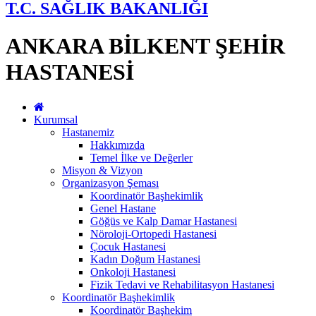
T.C. SAĞLIK BAKANLIĞI
ANKARA BİLKENT ŞEHİR
HASTANESİ
Kurumsal
Hastanemiz
Hakkımızda
Temel İlke ve Değerler
Misyon & Vizyon
Organizasyon Şeması
Koordinatör Başhekimlik
Genel Hastane
Göğüs ve Kalp Damar Hastanesi
Nöroloji-Ortopedi Hastanesi
Çocuk Hastanesi
Kadın Doğum Hastanesi
Onkoloji Hastanesi
Fizik Tedavi ve Rehabilitasyon Hastanesi
Koordinatör Başhekimlik
Koordinatör Başhekim