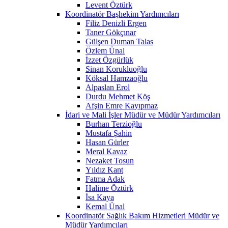
Levent Öztürk
Koordinatör Başhekim Yardımcıları
Filiz Denizli Ergen
Taner Gökçınar
Gülşen Duman Talas
Özlem Ünal
İzzet Özgürlük
Sinan Korukluoğlu
Köksal Hamzaoğlu
Alpaslan Erol
Durdu Mehmet Köş
Afşin Emre Kayıpmaz
İdari ve Mali İşler Müdür ve Müdür Yardımcıları
Burhan Terzioğlu
Mustafa Şahin
Hasan Gürler
Meral Kavaz
Nezaket Tosun
Yıldız Kant
Fatma Adak
Halime Öztürk
İsa Kaya
Kemal Ünal
Koordinatör Sağlık Bakım Hizmetleri Müdür ve
Müdür Yardımcıları