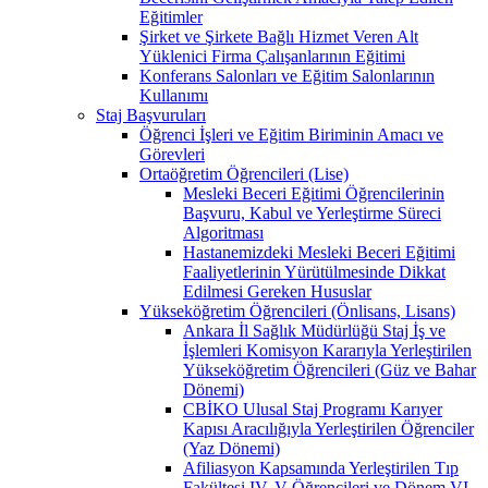
Eğitimler
Şirket ve Şirkete Bağlı Hizmet Veren Alt
Yüklenici Firma Çalışanlarının Eğitimi
Konferans Salonları ve Eğitim Salonlarının
Kullanımı
Staj Başvuruları
Öğrenci İşleri ve Eğitim Biriminin Amacı ve
Görevleri
Ortaöğretim Öğrencileri (Lise)
Mesleki Beceri Eğitimi Öğrencilerinin
Başvuru, Kabul ve Yerleştirme Süreci
Algoritması
Hastanemizdeki Mesleki Beceri Eğitimi
Faaliyetlerinin Yürütülmesinde Dikkat
Edilmesi Gereken Hususlar
Yükseköğretim Öğrencileri (Önlisans, Lisans)
Ankara İl Sağlık Müdürlüğü Staj İş ve
İşlemleri Komisyon Kararıyla Yerleştirilen
Yükseköğretim Öğrencileri (Güz ve Bahar
Dönemi)
CBİKO Ulusal Staj Programı Karıyer
Kapısı Aracılığıyla Yerleştirilen Öğrenciler
(Yaz Dönemi)
Afiliasyon Kapsamında Yerleştirilen Tıp
Fakültesi IV, V Öğrencileri ve Dönem VI