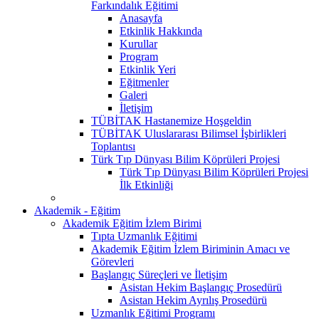
Farkındalık Eğitimi
Anasayfa
Etkinlik Hakkında
Kurullar
Program
Etkinlik Yeri
Eğitmenler
Galeri
İletişim
TÜBİTAK Hastanemize Hoşgeldin
TÜBİTAK Uluslararası Bilimsel İşbirlikleri
Toplantısı
Türk Tıp Dünyası Bilim Köprüleri Projesi
Türk Tıp Dünyası Bilim Köprüleri Projesi
İlk Etkinliği
Akademik - Eğitim
Akademik Eğitim İzlem Birimi
Tıpta Uzmanlık Eğitimi
Akademik Eğitim İzlem Biriminin Amacı ve
Görevleri
Başlangıç Süreçleri ve İletişim
Asistan Hekim Başlangıç Prosedürü
Asistan Hekim Ayrılış Prosedürü
Uzmanlık Eğitimi Programı