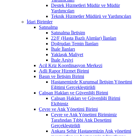
Destek Hizmetleri Müdür ve Müdür
Yardımcıları
Teknik Hizmetler Müdürü ve Yardımcıları
İdari Birimler
Satınalma
Satınalma İletişim
22/F (Hasta Bazlı Alımlar) İlanları
Doğrudan Temin İlanları
İhale İlanları
Yaklaşık Maliyet
İhale Arşivi
Acil Kriz Koordinasyon Merkezi
Adli Rapor Hizmet Birimi
Basın ve İletişim Birimi
Hastanemizde Kurumsal İletişim Yönetimi
Eğitimi Gerçekleştirildi
Çalışan Hakları ve Güvenliği Birimi
Çalışan Hakları ve Güvenliği Birimi
Ekibimiz
Çevre ve Atık Yönetimi Birimi
Çevre ve Atık Yönetimi Birimimiz
Tarafından Tıbbi Atık Denetimi
Gerçekleştirildi
Ankara Şehir Hastanemizin Atık yönetimi