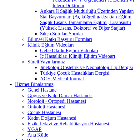
İntern Doktorlar
Ankara İl Sağlık Müdürlüğü Üzerinden Yapılan
Staj Başvuruları (Açıköğretim/Uzaktan Eğitim,
Sağlık Lisans Tamamlama Eğitimi, Lisansüstü
(Yüksek Lisans, Doktora) ve Diğer Stajlar)
Sıkça Sorulan Sorular
Bilimsel Katkı Başvuru Formları
Klinik Eğitim Videoları
Gebe Okulu Eğitim Videoları
İç Hastalıkları Kliniği Eğitim Videoarı
Süreli Yayınlarımız
Jinekoloji-Obstetrik ve Neonatoloji Tıp Dergisi
Türkiye Çocuk Hastalıkları Dergisi
ACH Medical Journal
Hizmet Binalarımız
Genel Hastane
Göğüs ve Kalp Damar Hastanesi
Nöroloji - Ortopedi Hastanesi
Onkoloji Hastanesi
Çocuk Hastanesi
Kadın Doğum Hastanesi
Fizik Tedavi ve Rehabilitasyon Hastanesi
YGAP
Ana Kütle