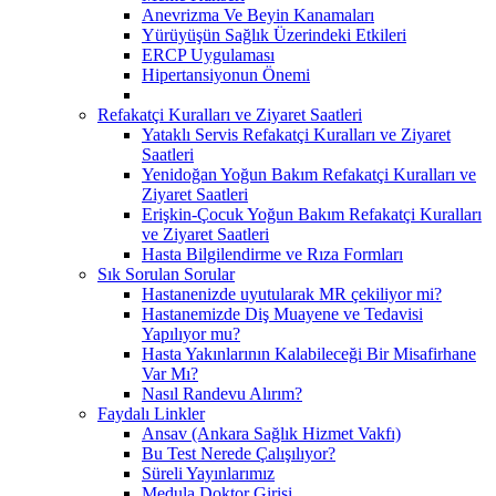
Anevrizma Ve Beyin Kanamaları
Yürüyüşün Sağlık Üzerindeki Etkileri
ERCP Uygulaması
Hipertansiyonun Önemi
Refakatçi Kuralları ve Ziyaret Saatleri
Yataklı Servis Refakatçi Kuralları ve Ziyaret
Saatleri
Yenidoğan Yoğun Bakım Refakatçi Kuralları ve
Ziyaret Saatleri
Erişkin-Çocuk Yoğun Bakım Refakatçi Kuralları
ve Ziyaret Saatleri
Hasta Bilgilendirme ve Rıza Formları
Sık Sorulan Sorular
Hastanenizde uyutularak MR çekiliyor mi?
Hastanemizde Diş Muayene ve Tedavisi
Yapılıyor mu?
Hasta Yakınlarının Kalabileceği Bir Misafirhane
Var Mı?
Nasıl Randevu Alırım?
Faydalı Linkler
Ansav (Ankara Sağlık Hizmet Vakfı)
Bu Test Nerede Çalışılıyor?
Süreli Yayınlarımız
Medula Doktor Girişi