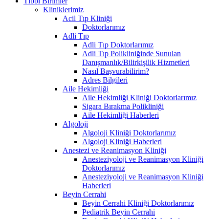
Tıbbi Birimler
Kliniklerimiz
Acil Tıp Kliniği
Doktorlarımız
Adli Tıp
Adli Tıp Doktorlarımız
Adli Tıp Polikliniğinde Sunulan
Danışmanlık/Bilirkişilik Hizmetleri
Nasıl Başvurabilirim?
Adres Bilgileri
Aile Hekimliği
Aile Hekimliği Kliniği Doktorlarımız
Sigara Bırakma Polikliniği
Aile Hekimliği Haberleri
Algoloji
Algoloji Kliniği Doktorlarımız
Algoloji Kliniği Haberleri
Anestezi ve Reanimasyon Kliniği
Anesteziyoloji ve Reanimasyon Kliniği
Doktorlarımız
Anesteziyoloji ve Reanimasyon Kliniği
Haberleri
Beyin Cerrahi
Beyin Cerrahi Kliniği Doktorlarımız
Pediatrik Beyin Cerrahi