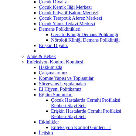
Çocuk Diyaliz
Çocuk Kemik İliği Merkezi
Çocuk Palyatif Bakım Merkezi
Çocuk Terapotik Aferez Merkezi
Çocuk Yanık Tedavi Merkezi
Demans Poliklinikleri
Geriatri Kliniği Demans Polikliniği
Nöroloji Kliniği Demans Polikliniği
Erişkin Diyaliz
Anne & Bebek
Enfeksiyon Kontrol Komitesi
Hakkımızda
Çalışmalarımız
Komite Yapısı ve Toplantılar
Sürveyans Uygulamaları
El Hijyeni Politikamız
Eğitim Sunumları
Çocuk Hastalarda Cerrahi Profilaksi
Rehberi Slayt Seti
Erişkin Hastalarda Cerrahi Profilaksi
Rehberi Slayt Seti
Etkinlikler
Enfeksiyon Kontrol Günleri - 1
İletişim