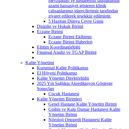
mevzuatları ve hastanemiz talimatlarına
azami hassasiyet gösteren klinik
çalışanlarımız idarecilerimiz tarafından
ziyaret edilerek teşekkür edilmiştir.
5 Haziran Dünya Çevre Günü
Disiplin ve Hukuk Birimi
Eczane Birimi
Eczane Birimi Ekibimiz
Eczane Birimi Haberleri
Eğitim Koordinatörlüğü
Finansal Analiz ve TGAP Birimi
Kalite Yönetimi
Kurumsal Kalite Politikamız
El Hijyeni Politikamız
Kalite Yönetim Direktörlüğü
2025 Yılı Sağlıkta Akreditasyon Gösterge
Sonuçları
Çocuk Hastanesi
Kalite Yönetim Birimleri
Genel Hastane Kalite Yönetim Birimi
Göğüs ve Kalp Damar Hastanesi Kalite
Yönetim Birimi
Nöroloji Ortopedi Hastanesi Kalite
Yönetim Birimi