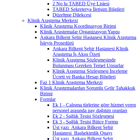
2 No lu TABED Üye Listesi
TABED Sekreterya İletişim Bilgileri
Düzeltme Dilekçesi
Klinik Araştırma Merkezi
Klinik Araştırma Koordinasyon Birimi
Klinik Araştırmalar Organizasyon Yapısı
Ankara Bilkent Şehir Hastanesi Klinik Araştırma
İşleyiş Prosedürü
Ankara Bilkent Şehir Hastanesi Klinik
Araştırma İş Akışı Özeti
Klinik Araştırma Sözleşmesinde
Bulunması Gereken Temel Unsurlar
Klinik Araştırma Sözleşmesi İnceleme
Ücreti ve Banka Hesap Bilgileri
Faz 1 Klinik Araştırma Merkezi
Klinik Araştırmalardan Sorumlu Gelir Tahakkuk
Birimi
Formlar
Ek 1 - Çalışma türlerine göre hizmet veren
personel arasında pay dağıtım oranları
Ek 2 - Sağlık Tesisi Sözleşmesi
Ek 3 - Sağlık Tesisi Bütçe Formu
Üst yazı_Ankara Bilkent Şehir
Hastanesi_Başhekimlik Onayı
Üst yazı_Ankara Bilkent Şehir