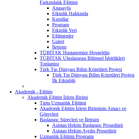
Farkındalık Eğitimi
Anasayfa
Etkinlik Hakkında
Kurullar
Program
Etkinlik Yeri
Eğitmenler
Galeri
İletişim
TÜBİTAK Hastanemize Hoşgeldin
TÜBİTAK Uluslararası Bilimsel İşbirlikleri
Toplantısı
Türk Tıp Dünyası Bilim Köprüleri Projesi
Türk Tıp Dünyası Bilim Köprüleri Projesi
İlk Etkinliği
Akademik - Eğitim
Akademik Eğitim İzlem Birimi
Tıpta Uzmanlık Eğitimi
Akademik Eğitim İzlem Biriminin Amacı ve
Görevleri
Başlangıç Süreçleri ve İletişim
Asistan Hekim Başlangıç Prosedürü
Asistan Hekim Ayrılış Prosedürü
Uzmanlık Eğitimi Programı