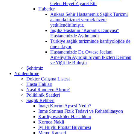
Gelen Heyet Ziyaret Etti
Haberler
Ankara Şehir Hastanemiz Sağlık Turizmi
alanında hizmet vermek üzere
yetkilendirilmiştir.
İngiliz Hastanın "Karanlık Dünyası"
Hastanemizde Aydınlandı
Türkiye sağlık turizminde kardiyolojide de
öne çıkıyor
Hastanemizde Dr. Owase Jeelani
Ameliyatla Ayırdığı Siyam İkizleri Derman
ve Yiğit İle Buluştu
Şehrimiz
Yönlendirme
Doktor Çalışma Listesi
Hasta Hakları
Nasıl Randevu Alırım?
Poliklinik Saatleri
Sağlık Rehberi
İnatçı Kıvrım Apsesi Nedir?
İnme Sonrası Fizik Tedavi ve Rehabilitasyon
Kardiyovasküler Hastalıklar
Kornea Nakli
İyi Huylu Prostat Büyümesi
Meme Kanseri