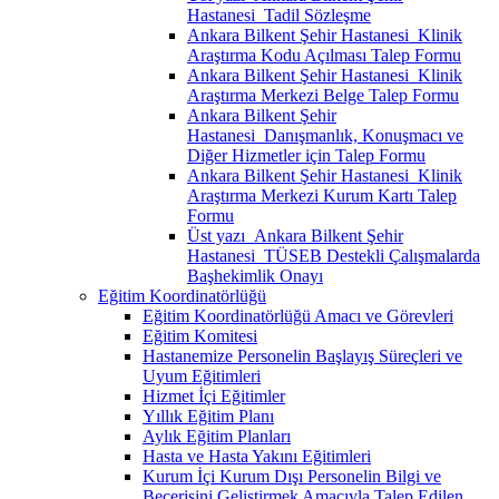
Hastanesi_Tadil Sözleşme
Ankara Bilkent Şehir Hastanesi_Klinik
Araştırma Kodu Açılması Talep Formu
Ankara Bilkent Şehir Hastanesi_Klinik
Araştırma Merkezi Belge Talep Formu
Ankara Bilkent Şehir
Hastanesi_Danışmanlık, Konuşmacı ve
Diğer Hizmetler için Talep Formu
Ankara Bilkent Şehir Hastanesi_Klinik
Araştırma Merkezi Kurum Kartı Talep
Formu
Üst yazı_Ankara Bilkent Şehir
Hastanesi_TÜSEB Destekli Çalışmalarda
Başhekimlik Onayı
Eğitim Koordinatörlüğü
Eğitim Koordinatörlüğü Amacı ve Görevleri
Eğitim Komitesi
Hastanemize Personelin Başlayış Süreçleri ve
Uyum Eğitimleri
Hizmet İçi Eğitimler
Yıllık Eğitim Planı
Aylık Eğitim Planları
Hasta ve Hasta Yakını Eğitimleri
Kurum İçi Kurum Dışı Personelin Bilgi ve
Becerisini Geliştirmek Amacıyla Talep Edilen