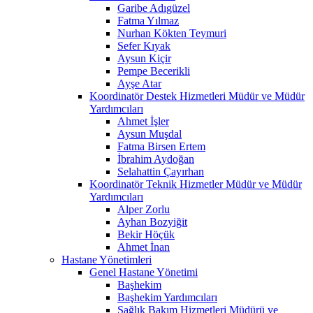
Garibe Adıgüzel
Fatma Yılmaz
Nurhan Kökten Teymuri
Sefer Kıyak
Aysun Kiçir
Pempe Becerikli
Ayşe Atar
Koordinatör Destek Hizmetleri Müdür ve Müdür
Yardımcıları
Ahmet İşler
Aysun Muşdal
Fatma Birsen Ertem
İbrahim Aydoğan
Selahattin Çayırhan
Koordinatör Teknik Hizmetler Müdür ve Müdür
Yardımcıları
Alper Zorlu
Ayhan Bozyiğit
Bekir Höçük
Ahmet İnan
Hastane Yönetimleri
Genel Hastane Yönetimi
Başhekim
Başhekim Yardımcıları
Sağlık Bakım Hizmetleri Müdürü ve