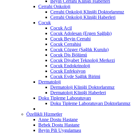
Beyin Cerrahi Kliniği Haberleri
Cerrahi Onkoloji
Cerrahi Onkoloji Kliniği Doktorlarımız
Cerrahi Onkoloji Kliniği Haberleri
Çocuk
Çocuk Acil
Çocuk Adolesan (Ergen Sağlığı)
Çocuk Beyin Cerrahi
Çocuk Cerrahisi
Çocuk Çözger (Sağlık Kurulu)
Çocuk Diş Bölümü
Çocuk Diyabet Teknoloji Merkezi
Çocuk Endokrinoloji
Çocuk Enfeksiyon
Çocuk Evde Sağlık Birimi
Dermatoloji
Dermatoloji Kliniği Doktorlarımız
Dermatoloji Kliniği Haberleri
Doku Tipleme Laboratuvarı
Doku Tipleme Laboratuvarı Doktorlarımız
Özellikli Hizmetler
Anne Dostu Hastane
Bebek Dostu Hastane
Beyin Pili Uygulaması