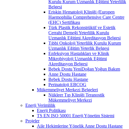
Kurulu Kurum Uzmanlık Eğitimi Yeterlilik
Belgesi
Erişkin Hematoloji Kliniği (Europen
Haemophilia Comprehensive Care Centre
(EHC) Sertifikası
Türk Plastik Rekonstrüktif ve Estetik
Cerrahi Derneği Yeterlilik Kurulu
Uzmanlık Eğitimi Akreditasyon Belgesi
Tıbbi Onkoloji Yeterlilik Kurulu Kurum
Uzmanlık Eğitim Yeterlik Belgesi
Enfeksiyon Hastalıkları ve Klinik
Mikrobiyoloji Uzmanlık Eğitimi
Akreditasyon Belgesi
Bebek Dostu YeniDoğan Yoğun Bakım
Anne Dostu Hastane
Bebek Dostu Hastane
Perinatoloji EBCOG
Mükemmeliyet Merkezi Belgeleri
Nükleer Tıp Kliniği Teranostik
Mükemmeliyet Merkezi
Enerji Verimlilik
Enerji Politikası
TS EN ISO 50001 Enerji Yönetim Sistemi
Projeler
Aile Hekimlerine Yönelik Anne Dostu Hastane