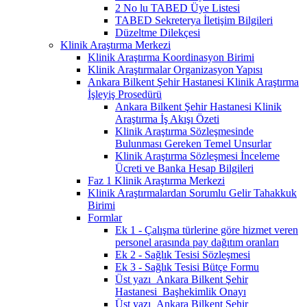
2 No lu TABED Üye Listesi
TABED Sekreterya İletişim Bilgileri
Düzeltme Dilekçesi
Klinik Araştırma Merkezi
Klinik Araştırma Koordinasyon Birimi
Klinik Araştırmalar Organizasyon Yapısı
Ankara Bilkent Şehir Hastanesi Klinik Araştırma
İşleyiş Prosedürü
Ankara Bilkent Şehir Hastanesi Klinik
Araştırma İş Akışı Özeti
Klinik Araştırma Sözleşmesinde
Bulunması Gereken Temel Unsurlar
Klinik Araştırma Sözleşmesi İnceleme
Ücreti ve Banka Hesap Bilgileri
Faz 1 Klinik Araştırma Merkezi
Klinik Araştırmalardan Sorumlu Gelir Tahakkuk
Birimi
Formlar
Ek 1 - Çalışma türlerine göre hizmet veren
personel arasında pay dağıtım oranları
Ek 2 - Sağlık Tesisi Sözleşmesi
Ek 3 - Sağlık Tesisi Bütçe Formu
Üst yazı_Ankara Bilkent Şehir
Hastanesi_Başhekimlik Onayı
Üst yazı_Ankara Bilkent Şehir