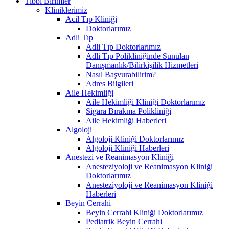
Tıbbi Birimler
Kliniklerimiz
Acil Tıp Kliniği
Doktorlarımız
Adli Tıp
Adli Tıp Doktorlarımız
Adli Tıp Polikliniğinde Sunulan
Danışmanlık/Bilirkişilik Hizmetleri
Nasıl Başvurabilirim?
Adres Bilgileri
Aile Hekimliği
Aile Hekimliği Kliniği Doktorlarımız
Sigara Bırakma Polikliniği
Aile Hekimliği Haberleri
Algoloji
Algoloji Kliniği Doktorlarımız
Algoloji Kliniği Haberleri
Anestezi ve Reanimasyon Kliniği
Anesteziyoloji ve Reanimasyon Kliniği
Doktorlarımız
Anesteziyoloji ve Reanimasyon Kliniği
Haberleri
Beyin Cerrahi
Beyin Cerrahi Kliniği Doktorlarımız
Pediatrik Beyin Cerrahi