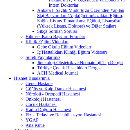
İntern Doktorlar
Ankara İl Sağlık Müdürlüğü Üzerinden Yapılan
Staj Başvuruları (Açıköğretim/Uzaktan Eğitim,
Sağlık Lisans Tamamlama Eğitimi, Lisansüstü
(Yüksek Lisans, Doktora) ve Diğer Stajlar)
Sıkça Sorulan Sorular
Bilimsel Katkı Başvuru Formları
Klinik Eğitim Videoları
Gebe Okulu Eğitim Videoları
İç Hastalıkları Kliniği Eğitim Videoarı
Süreli Yayınlarımız
Jinekoloji-Obstetrik ve Neonatoloji Tıp Dergisi
Türkiye Çocuk Hastalıkları Dergisi
ACH Medical Journal
Hizmet Binalarımız
Genel Hastane
Göğüs ve Kalp Damar Hastanesi
Nöroloji - Ortopedi Hastanesi
Onkoloji Hastanesi
Çocuk Hastanesi
Kadın Doğum Hastanesi
Fizik Tedavi ve Rehabilitasyon Hastanesi
YGAP
Ana Kütle