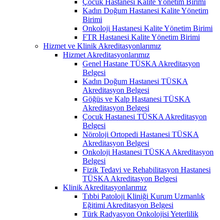
Çocuk Hastanesi Kalite Yönetim Birimi
Kadın Doğum Hastanesi Kalite Yönetim
Birimi
Onkoloji Hastanesi Kalite Yönetim Birimi
FTR Hastanesi Kalite Yönetim Birimi
Hizmet ve Klinik Akreditasyonlarımız
Hizmet Akreditasyonlarımız
Genel Hastane TÜSKA Akreditasyon
Belgesi
Kadın Doğum Hastanesi TÜSKA
Akreditasyon Belgesi
Göğüs ve Kalp Hastanesi TÜSKA
Akreditasyon Belgesi
Çocuk Hastanesi TÜSKA Akreditasyon
Belgesi
Nöroloji Ortopedi Hastanesi TÜSKA
Akreditasyon Belgesi
Onkoloji Hastanesi TÜSKA Akreditasyon
Belgesi
Fizik Tedavi ve Rehabilitasyon Hastanesi
TÜSKA Akreditasyon Belgesi
Klinik Akreditasyonlarımız
Tıbbi Patoloji Kliniği Kurum Uzmanlık
Eğitimi Akreditasyon Belgesi
Türk Radyasyon Onkolojisi Yeterlilik