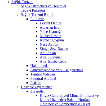
Sağlık Turizmi
Sağlık Hizmetleri ve Hekimler
Tedavi Paketleri
Sağlık Turizmi Birimi
Ekibimiz
Levent Öztürk
Alpaslan Erol
Yüce İslamoğlu
Nursel Destur
Kezban Çoşkun
Neşe Aygün
Simge Sezi Baylan
Adil Aslan
Afra Süleyman
Alla Tsuşba Çelik
Hakkımızda
Akreditasyon ve Yetki Belgelerimiz
Tanıtım Videosu
Fotoğraf Albümü
İletişim
Hasta ve Ziyaretçiler
Ziyaretler
Kırgız Cumhuriyeti Mimarlık, İnşaat ve
Konut Hizmetleri Bakanı Nurdan
Oruntaev ve Beraberindeki Heyet