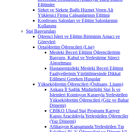
Eğitimler
Şirket ve Şirkete Bağlı Hizmet Veren Alt
Yüklenici Firma Çalışanlarının Eğitimi
Konferans Salonları ve Eğitim Salonlarının
Kullanımı
Staj Başvuruları
Öğrenci İşleri ve Eğitim Biriminin Amacı ve
Görevleri
Ortaöğretim Öğrencileri (Lise)
Mesleki Beceri Eğitimi Öğrencilerinin
Başvuru, Kabul ve Yerleştirme Süreci
Algoritması
Hastanemizdeki Mesleki Beceri Eğitimi
Faaliyetlerinin Yürütülmesinde Dikkat
Edilmesi Gereken Hususlar
Yükseköğretim Öğrencileri (Önlisans, Lisans)
Ankara İl Sağlık Müdürlüğü Staj İş ve
İşlemleri Komisyon Kararıyla Yerleştirilen
Yükseköğretim Öğrencileri (Güz ve Bahar
Dönemi)
CBİKO Ulusal Staj Programı Karıyer
Kapısı Aracılığıyla Yerleştirilen Öğrenciler
(Yaz Dönemi)
Afiliasyon Kapsamında Yerleştirilen Tıp
Fakültesi IV, V Öğrencileri ve Dönem VI