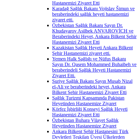
Hastanemizi Ziyaret Etti
Karadağ Sağlık Bakanı Vojislav Šimun ve
beraberindeki sağlık heyeti hastanemizi
ziyaret etti.
Özbekistan Sağlık Bakanı Sayın Dr.
Khudayarov Asilbek ANVAROVİCH ve
Beraberindeki Heyet, Ankara Bilkent Şehir
Hastanemizi Ziyaret Etti
Kazakistan Sağlık Heyeti Ankara Bilkent
Şehir Hastanemizi ziyaret etti.
Yemen Halk Sağlığı ve Nüfus Bakanı
Sayın Dr. Qasem Mohammed Buhaibeh ve
beraberindeli Sağlık Heyeti Hastanemizi
Ziyaret Etti.
Suriye Sağlık Bakanı Sayın Musab Nizal
el-Ali ve beraberindeki heyet, Ankara
Bilkent Şehir Hastanemizi Ziyaret Etti
Sağlık Turizmi Kapsamında Pakistan
Heyetinden Hastanemize Ziyaret
Körfez İşbirliği Konseyi Sağlık Heyeti
Hastanemizi Ziyaret Etti
Özbekistan Buhara Vilayet Sağlık
Heyetinden Hastanemize Ziyaret
Ankara Bilkent Şehir Hastanesini Türk
Devletleri Teşkilatı Üyesi Ülkelerden