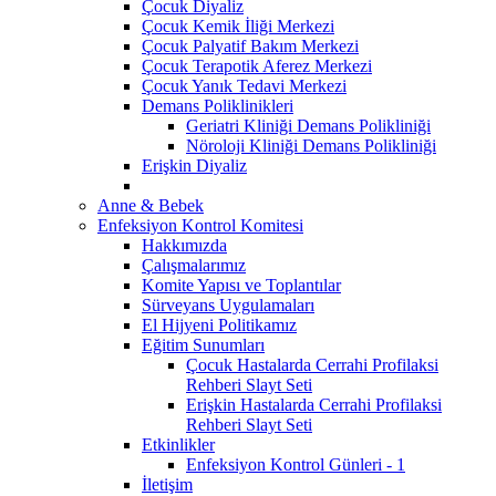
Çocuk Diyaliz
Çocuk Kemik İliği Merkezi
Çocuk Palyatif Bakım Merkezi
Çocuk Terapotik Aferez Merkezi
Çocuk Yanık Tedavi Merkezi
Demans Poliklinikleri
Geriatri Kliniği Demans Polikliniği
Nöroloji Kliniği Demans Polikliniği
Erişkin Diyaliz
Anne & Bebek
Enfeksiyon Kontrol Komitesi
Hakkımızda
Çalışmalarımız
Komite Yapısı ve Toplantılar
Sürveyans Uygulamaları
El Hijyeni Politikamız
Eğitim Sunumları
Çocuk Hastalarda Cerrahi Profilaksi
Rehberi Slayt Seti
Erişkin Hastalarda Cerrahi Profilaksi
Rehberi Slayt Seti
Etkinlikler
Enfeksiyon Kontrol Günleri - 1
İletişim