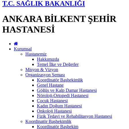
T.C. SAĞLIK BAKANLIĞI
ANKARA BİLKENT ŞEHİR
HASTANESİ
Kurumsal
Hastanemiz
Hakkımızda
Temel İlke ve Değerler
Misyon & Vizyon
Organizasyon Şeması
Koordinatör Başhekimlik
Genel Hastane
Göğüs ve Kalp Damar Hastanesi
Nöroloji-Ortopedi Hastanesi
Çocuk Hastanesi
Kadın Doğum Hastanesi
Onkoloji Hastanesi
Fizik Tedavi ve Rehabilitasyon Hastanesi
Koordinatör Başhekimlik
Koordinatör Başhekim