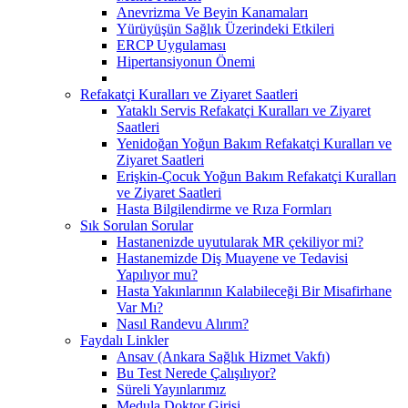
Anevrizma Ve Beyin Kanamaları
Yürüyüşün Sağlık Üzerindeki Etkileri
ERCP Uygulaması
Hipertansiyonun Önemi
Refakatçi Kuralları ve Ziyaret Saatleri
Yataklı Servis Refakatçi Kuralları ve Ziyaret
Saatleri
Yenidoğan Yoğun Bakım Refakatçi Kuralları ve
Ziyaret Saatleri
Erişkin-Çocuk Yoğun Bakım Refakatçi Kuralları
ve Ziyaret Saatleri
Hasta Bilgilendirme ve Rıza Formları
Sık Sorulan Sorular
Hastanenizde uyutularak MR çekiliyor mi?
Hastanemizde Diş Muayene ve Tedavisi
Yapılıyor mu?
Hasta Yakınlarının Kalabileceği Bir Misafirhane
Var Mı?
Nasıl Randevu Alırım?
Faydalı Linkler
Ansav (Ankara Sağlık Hizmet Vakfı)
Bu Test Nerede Çalışılıyor?
Süreli Yayınlarımız
Medula Doktor Girişi