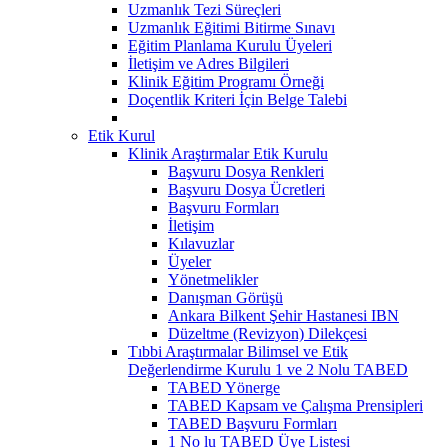
Uzmanlık Tezi Süreçleri
Uzmanlık Eğitimi Bitirme Sınavı
Eğitim Planlama Kurulu Üyeleri
İletişim ve Adres Bilgileri
Klinik Eğitim Programı Örneği
Doçentlik Kriteri İçin Belge Talebi
Etik Kurul
Klinik Araştırmalar Etik Kurulu
Başvuru Dosya Renkleri
Başvuru Dosya Ücretleri
Başvuru Formları
İletişim
Kılavuzlar
Üyeler
Yönetmelikler
Danışman Görüşü
Ankara Bilkent Şehir Hastanesi IBN
Düzeltme (Revizyon) Dilekçesi
Tıbbi Araştırmalar Bilimsel ve Etik
Değerlendirme Kurulu 1 ve 2 Nolu TABED
TABED Yönerge
TABED Kapsam ve Çalışma Prensipleri
TABED Başvuru Formları
1 No lu TABED Üye Listesi