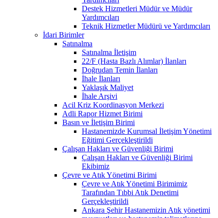
Destek Hizmetleri Müdür ve Müdür
Yardımcıları
Teknik Hizmetler Müdürü ve Yardımcıları
İdari Birimler
Satınalma
Satınalma İletişim
22/F (Hasta Bazlı Alımlar) İlanları
Doğrudan Temin İlanları
İhale İlanları
Yaklaşık Maliyet
İhale Arşivi
Acil Kriz Koordinasyon Merkezi
Adli Rapor Hizmet Birimi
Basın ve İletişim Birimi
Hastanemizde Kurumsal İletişim Yönetimi
Eğitimi Gerçekleştirildi
Çalışan Hakları ve Güvenliği Birimi
Çalışan Hakları ve Güvenliği Birimi
Ekibimiz
Çevre ve Atık Yönetimi Birimi
Çevre ve Atık Yönetimi Birimimiz
Tarafından Tıbbi Atık Denetimi
Gerçekleştirildi
Ankara Şehir Hastanemizin Atık yönetimi