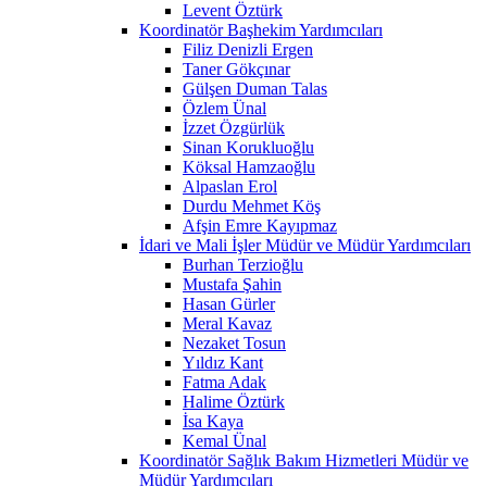
Levent Öztürk
Koordinatör Başhekim Yardımcıları
Filiz Denizli Ergen
Taner Gökçınar
Gülşen Duman Talas
Özlem Ünal
İzzet Özgürlük
Sinan Korukluoğlu
Köksal Hamzaoğlu
Alpaslan Erol
Durdu Mehmet Köş
Afşin Emre Kayıpmaz
İdari ve Mali İşler Müdür ve Müdür Yardımcıları
Burhan Terzioğlu
Mustafa Şahin
Hasan Gürler
Meral Kavaz
Nezaket Tosun
Yıldız Kant
Fatma Adak
Halime Öztürk
İsa Kaya
Kemal Ünal
Koordinatör Sağlık Bakım Hizmetleri Müdür ve
Müdür Yardımcıları