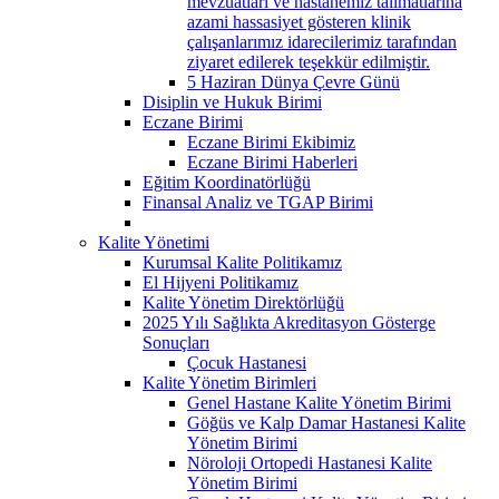
mevzuatları ve hastanemiz talimatlarına
azami hassasiyet gösteren klinik
çalışanlarımız idarecilerimiz tarafından
ziyaret edilerek teşekkür edilmiştir.
5 Haziran Dünya Çevre Günü
Disiplin ve Hukuk Birimi
Eczane Birimi
Eczane Birimi Ekibimiz
Eczane Birimi Haberleri
Eğitim Koordinatörlüğü
Finansal Analiz ve TGAP Birimi
Kalite Yönetimi
Kurumsal Kalite Politikamız
El Hijyeni Politikamız
Kalite Yönetim Direktörlüğü
2025 Yılı Sağlıkta Akreditasyon Gösterge
Sonuçları
Çocuk Hastanesi
Kalite Yönetim Birimleri
Genel Hastane Kalite Yönetim Birimi
Göğüs ve Kalp Damar Hastanesi Kalite
Yönetim Birimi
Nöroloji Ortopedi Hastanesi Kalite
Yönetim Birimi