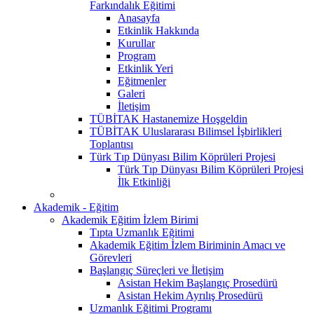
Farkındalık Eğitimi
Anasayfa
Etkinlik Hakkında
Kurullar
Program
Etkinlik Yeri
Eğitmenler
Galeri
İletişim
TÜBİTAK Hastanemize Hoşgeldin
TÜBİTAK Uluslararası Bilimsel İşbirlikleri
Toplantısı
Türk Tıp Dünyası Bilim Köprüleri Projesi
Türk Tıp Dünyası Bilim Köprüleri Projesi
İlk Etkinliği
Akademik - Eğitim
Akademik Eğitim İzlem Birimi
Tıpta Uzmanlık Eğitimi
Akademik Eğitim İzlem Biriminin Amacı ve
Görevleri
Başlangıç Süreçleri ve İletişim
Asistan Hekim Başlangıç Prosedürü
Asistan Hekim Ayrılış Prosedürü
Uzmanlık Eğitimi Programı