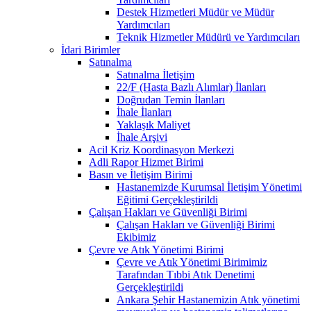
Destek Hizmetleri Müdür ve Müdür
Yardımcıları
Teknik Hizmetler Müdürü ve Yardımcıları
İdari Birimler
Satınalma
Satınalma İletişim
22/F (Hasta Bazlı Alımlar) İlanları
Doğrudan Temin İlanları
İhale İlanları
Yaklaşık Maliyet
İhale Arşivi
Acil Kriz Koordinasyon Merkezi
Adli Rapor Hizmet Birimi
Basın ve İletişim Birimi
Hastanemizde Kurumsal İletişim Yönetimi
Eğitimi Gerçekleştirildi
Çalışan Hakları ve Güvenliği Birimi
Çalışan Hakları ve Güvenliği Birimi
Ekibimiz
Çevre ve Atık Yönetimi Birimi
Çevre ve Atık Yönetimi Birimimiz
Tarafından Tıbbi Atık Denetimi
Gerçekleştirildi
Ankara Şehir Hastanemizin Atık yönetimi