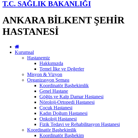
T.C. SAĞLIK BAKANLIĞI
ANKARA BİLKENT ŞEHİR
HASTANESİ
Kurumsal
Hastanemiz
Hakkımızda
Temel İlke ve Değerler
Misyon & Vizyon
Organizasyon Şeması
Koordinatör Başhekimlik
Genel Hastane
Göğüs ve Kalp Damar Hastanesi
Nöroloji-Ortopedi Hastanesi
Çocuk Hastanesi
Kadın Doğum Hastanesi
Onkoloji Hastanesi
Fizik Tedavi ve Rehabilitasyon Hastanesi
Koordinatör Başhekimlik
Koordinatör Başhekim