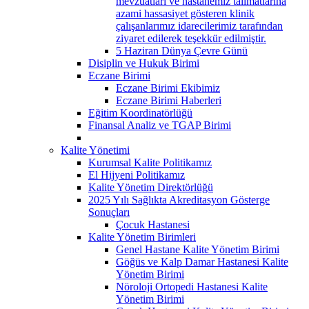
mevzuatları ve hastanemiz talimatlarına
azami hassasiyet gösteren klinik
çalışanlarımız idarecilerimiz tarafından
ziyaret edilerek teşekkür edilmiştir.
5 Haziran Dünya Çevre Günü
Disiplin ve Hukuk Birimi
Eczane Birimi
Eczane Birimi Ekibimiz
Eczane Birimi Haberleri
Eğitim Koordinatörlüğü
Finansal Analiz ve TGAP Birimi
Kalite Yönetimi
Kurumsal Kalite Politikamız
El Hijyeni Politikamız
Kalite Yönetim Direktörlüğü
2025 Yılı Sağlıkta Akreditasyon Gösterge
Sonuçları
Çocuk Hastanesi
Kalite Yönetim Birimleri
Genel Hastane Kalite Yönetim Birimi
Göğüs ve Kalp Damar Hastanesi Kalite
Yönetim Birimi
Nöroloji Ortopedi Hastanesi Kalite
Yönetim Birimi