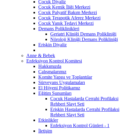
Çocuk Diyaliz
Çocuk Kemik İliği Merkezi
Çocuk Palyatif Bakım Merkezi
Çocuk Terapotik Aferez Merkezi
Çocuk Yanık Tedavi Merkezi
Demans Poliklinikleri
Geriatri Kliniği Demans Polikliniği
Nöroloji Kliniği Demans Polikliniği
Erişkin Diyaliz
Anne & Bebek
Enfeksiyon Kontrol Komitesi
Hakkımızda
Çalışmalarımız
Komite Yapısı ve Toplantılar
Sürveyans Uygulamaları
El Hijyeni Politikamız
Eğitim Sunumları
Çocuk Hastalarda Cerrahi Profilaksi
Rehberi Slayt Seti
Erişkin Hastalarda Cerrahi Profilaksi
Rehberi Slayt Seti
Etkinlikler
Enfeksiyon Kontrol Günleri - 1
İletişim