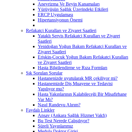
Anevrizma Ve Beyin Kanamaları
Yürüyüşün Sağlık Üzerindeki Etkileri
ERCP Uygulaması
Hipertansiyonun Önemi
Refakatçi Kuralları ve Ziyaret Saatleri
Yataklı Servis Refakatçi Kuralları ve Ziyaret
Saatleri
Yenidoğan Yoğun Bakım Refakatçi Kuralları ve
Ziyaret Saatleri
Erişkin-Çocuk Yoğun Bakım Refakatçi Kuralları
ve Ziyaret Saatleri
Hasta Bilgilendirme ve Rıza Formları
Sık Sorulan Sorular
Hastanenizde uyutularak MR çekiliyor mi?
Hastanemizde Diş Muayene ve Tedavisi
Yapılıyor mu?
Hasta Yakınlarının Kalabileceği Bir Misafirhane
Var Mı?
Nasıl Randevu Alırım?
Faydalı Linkler
Ansav (Ankara Sağlık Hizmet Vakfı)
Bu Test Nerede Çalışılıyor?
Süreli Yayınlarımız
Medula Doktor Girişi