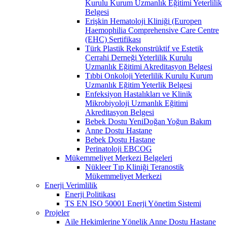
Kurulu Kurum Uzmanlık Eğitimi Yeterlilik
Belgesi
Erişkin Hematoloji Kliniği (Europen
Haemophilia Comprehensive Care Centre
(EHC) Sertifikası
Türk Plastik Rekonstrüktif ve Estetik
Cerrahi Derneği Yeterlilik Kurulu
Uzmanlık Eğitimi Akreditasyon Belgesi
Tıbbi Onkoloji Yeterlilik Kurulu Kurum
Uzmanlık Eğitim Yeterlik Belgesi
Enfeksiyon Hastalıkları ve Klinik
Mikrobiyoloji Uzmanlık Eğitimi
Akreditasyon Belgesi
Bebek Dostu YeniDoğan Yoğun Bakım
Anne Dostu Hastane
Bebek Dostu Hastane
Perinatoloji EBCOG
Mükemmeliyet Merkezi Belgeleri
Nükleer Tıp Kliniği Teranostik
Mükemmeliyet Merkezi
Enerji Verimlilik
Enerji Politikası
TS EN ISO 50001 Enerji Yönetim Sistemi
Projeler
Aile Hekimlerine Yönelik Anne Dostu Hastane