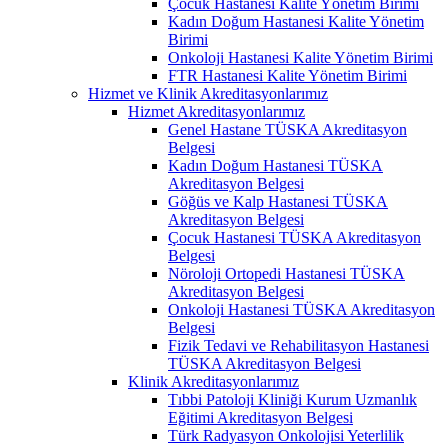
Çocuk Hastanesi Kalite Yönetim Birimi
Kadın Doğum Hastanesi Kalite Yönetim
Birimi
Onkoloji Hastanesi Kalite Yönetim Birimi
FTR Hastanesi Kalite Yönetim Birimi
Hizmet ve Klinik Akreditasyonlarımız
Hizmet Akreditasyonlarımız
Genel Hastane TÜSKA Akreditasyon
Belgesi
Kadın Doğum Hastanesi TÜSKA
Akreditasyon Belgesi
Göğüs ve Kalp Hastanesi TÜSKA
Akreditasyon Belgesi
Çocuk Hastanesi TÜSKA Akreditasyon
Belgesi
Nöroloji Ortopedi Hastanesi TÜSKA
Akreditasyon Belgesi
Onkoloji Hastanesi TÜSKA Akreditasyon
Belgesi
Fizik Tedavi ve Rehabilitasyon Hastanesi
TÜSKA Akreditasyon Belgesi
Klinik Akreditasyonlarımız
Tıbbi Patoloji Kliniği Kurum Uzmanlık
Eğitimi Akreditasyon Belgesi
Türk Radyasyon Onkolojisi Yeterlilik