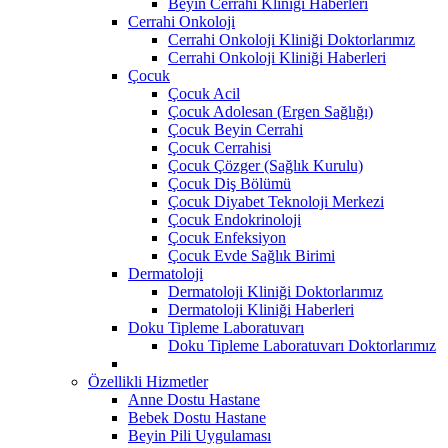
Beyin Cerrahi Kliniği Haberleri
Cerrahi Onkoloji
Cerrahi Onkoloji Kliniği Doktorlarımız
Cerrahi Onkoloji Kliniği Haberleri
Çocuk
Çocuk Acil
Çocuk Adolesan (Ergen Sağlığı)
Çocuk Beyin Cerrahi
Çocuk Cerrahisi
Çocuk Çözger (Sağlık Kurulu)
Çocuk Diş Bölümü
Çocuk Diyabet Teknoloji Merkezi
Çocuk Endokrinoloji
Çocuk Enfeksiyon
Çocuk Evde Sağlık Birimi
Dermatoloji
Dermatoloji Kliniği Doktorlarımız
Dermatoloji Kliniği Haberleri
Doku Tipleme Laboratuvarı
Doku Tipleme Laboratuvarı Doktorlarımız
Özellikli Hizmetler
Anne Dostu Hastane
Bebek Dostu Hastane
Beyin Pili Uygulaması