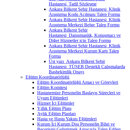
Hastanesi_Tadil Sözleşme
Ankara Bilkent Şehir Hastanesi_Klinik
Araştırma Kodu Açılması Talep Formu
Ankara Bilkent Şehir Hastanesi_Klinik
Araştırma Merkezi Belge Talep Formu
Ankara Bilkent Şehir
Hastanesi_Danışmanlık, Konuşmacı ve
Diğer Hizmetler için Talep Formu
Ankara Bilkent Şehir Hastanesi_Klinik
Araştırma Merkezi Kurum Kartı Talep
Formu
Üst yazı_Ankara Bilkent Şehir
Hastanesi_TÜSEB Destekli Çalışmalarda
Başhekimlik Onayı
Eğitim Koordinatörlüğü
Eğitim Koordinatörlüğü Amacı ve Görevleri
Eğitim Komitesi
Hastanemize Personelin Başlayış Süreçleri ve
Uyum Eğitimleri
Hizmet İçi Eğitimler
Yıllık Eğitim Planı
Aylık Eğitim Planları
Hasta ve Hasta Yakını Eğitimleri
Kurum İçi Kurum Dışı Personelin Bilgi ve
Becerisini Geliştirmek Amacıyla Talep Edilen