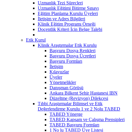
Uzmanlık Tezi Süreçleri
Uzmanlık Eğitimi Bitirme Sınavı
Eğitim Planlama Kurulu Üyeleri
İletişim ve Adres Bilgileri
Klinik Eğitim Programı Örneği
Doçentlik Kriteri İçin Belge Talebi
Etik Kurul
Klinik Araştırmalar Etik Kurulu
Başvuru Dosya Renkleri
Başvuru Dosya Ücretleri
Başvuru Formları
İletişim
Kılavuzlar
Üyeler
Yönetmelikler
Danışman Görüşü
Ankara Bilkent Şehir Hastanesi IBN
Düzeltme (Revizyon) Dilekçesi
Tıbbi Araştırmalar Bilimsel ve Etik
Değerlendirme Kurulu 1 ve 2 Nolu TABED
TABED Yönerge
TABED Kapsam ve Çalışma Prensipleri
TABED Başvuru Formları
1 No lu TABED Üye Listesi