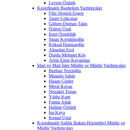
Levent Öztürk
Koordinatör Başhekim Yardımcıları
Filiz Denizli Ergen
Taner Gökçınar
Gülşen Duman Talas
Özlem Ünal
İzzet Özgürlük
Sinan Korukluoğlu
Köksal Hamzaoğlu
Alpaslan Erol
Durdu Mehmet Köş
Afşin Emre Kayıpmaz
İdari ve Mali İşler Müdür ve Müdür Yardımcıları
Burhan Terzioğlu
Mustafa Şahin
Hasan Gürler
Meral Kavaz
Nezaket Tosun
Yıldız Kant
Fatma Adak
Halime Öztürk
İsa Kaya
Kemal Ünal
Koordinatör Sağlık Bakım Hizmetleri Müdür ve
Müdür Yardımcıları