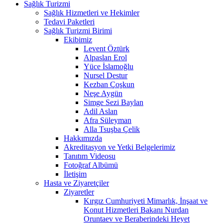
Sağlık Turizmi
Sağlık Hizmetleri ve Hekimler
Tedavi Paketleri
Sağlık Turizmi Birimi
Ekibimiz
Levent Öztürk
Alpaslan Erol
Yüce İslamoğlu
Nursel Destur
Kezban Çoşkun
Neşe Aygün
Simge Sezi Baylan
Adil Aslan
Afra Süleyman
Alla Tsuşba Çelik
Hakkımızda
Akreditasyon ve Yetki Belgelerimiz
Tanıtım Videosu
Fotoğraf Albümü
İletişim
Hasta ve Ziyaretçiler
Ziyaretler
Kırgız Cumhuriyeti Mimarlık, İnşaat ve
Konut Hizmetleri Bakanı Nurdan
Oruntaev ve Beraberindeki Heyet