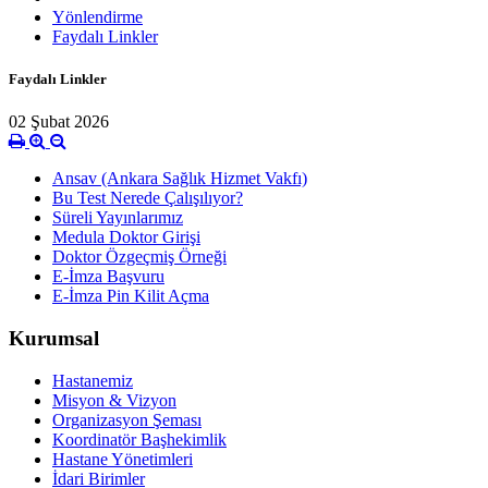
Yönlendirme
Faydalı Linkler
Faydalı Linkler
02 Şubat 2026
Ansav (Ankara Sağlık Hizmet Vakfı)
Bu Test Nerede Çalışılıyor?
Süreli Yayınlarımız
Medula Doktor Girişi
Doktor Özgeçmiş Örneği
E-İmza Başvuru
E-İmza Pin Kilit Açma
Kurumsal
Hastanemiz
Misyon & Vizyon
Organizasyon Şeması
Koordinatör Başhekimlik
Hastane Yönetimleri
İdari Birimler