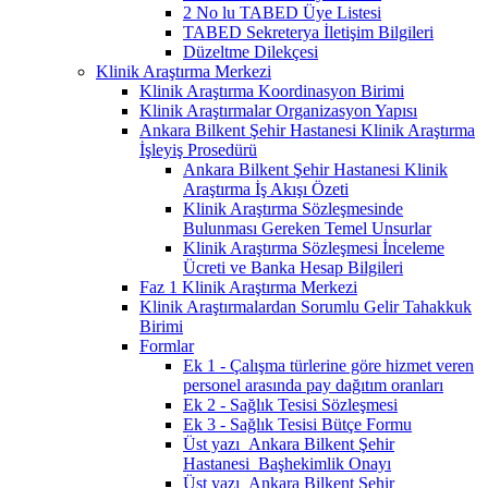
2 No lu TABED Üye Listesi
TABED Sekreterya İletişim Bilgileri
Düzeltme Dilekçesi
Klinik Araştırma Merkezi
Klinik Araştırma Koordinasyon Birimi
Klinik Araştırmalar Organizasyon Yapısı
Ankara Bilkent Şehir Hastanesi Klinik Araştırma
İşleyiş Prosedürü
Ankara Bilkent Şehir Hastanesi Klinik
Araştırma İş Akışı Özeti
Klinik Araştırma Sözleşmesinde
Bulunması Gereken Temel Unsurlar
Klinik Araştırma Sözleşmesi İnceleme
Ücreti ve Banka Hesap Bilgileri
Faz 1 Klinik Araştırma Merkezi
Klinik Araştırmalardan Sorumlu Gelir Tahakkuk
Birimi
Formlar
Ek 1 - Çalışma türlerine göre hizmet veren
personel arasında pay dağıtım oranları
Ek 2 - Sağlık Tesisi Sözleşmesi
Ek 3 - Sağlık Tesisi Bütçe Formu
Üst yazı_Ankara Bilkent Şehir
Hastanesi_Başhekimlik Onayı
Üst yazı_Ankara Bilkent Şehir