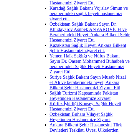
Hastanemizi Ziyaret Etti
Karadağ Sağlık Bakanı Vojislav Šimun ve
beraberindeki sağlık heyeti hastanemizi
ziyaret etti.
Özbekistan Sağlık Bakanı Sayın Dr.
Khudayarov Asilbek ANVAROVİCH ve
Beraberindeki Heyet, Ankara Bilkent Şehir
Hastanemizi Ziyaret Etti
Kazakistan Sağlık Heyeti Ankara Bilkent
Şehir Hastanemizi ziyaret etti.
Yemen Halk Sağlığı ve Nüfus Bakanı
Sayın Dr. Qasem Mohammed Buhaibeh ve
beraberindeli Sağlık Heyeti Hastanemizi
Ziyaret Etti.
Suriye Sağlık Bakanı Sayın Musab Nizal
el-Ali ve beraberindeki heyet, Ankara
Bilkent Şehir Hastanemizi Ziyaret Etti
Sağlık Turizmi Kapsamında Pakistan
Heyetinden Hastanemize Ziyaret
Körfez İşbirliği Konseyi Sağlık Heyeti
Hastanemizi Ziyaret Etti
Özbekistan Buhara Vilayet Sağlık
Heyetinden Hastanemize Ziyaret
Ankara Bilkent Şehir Hastanesini Türk
Devletleri Teşkilatı Üyesi Ülkelerden