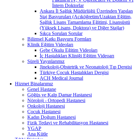
İntern Doktorlar
Ankara İl Sağlık Müdürlüğü Üzerinden Yapılan
Staj Başvuruları (Açıköğretim/Uzaktan Eğitim,
Sağlık Lisans Tamamlama Eğitimi, Lisansüstü
(Yüksek Lisans, Doktora) ve Diğer Stajlar)
Sıkça Sorulan Sorular
Bilimsel Katkı Başvuru Formları
Klinik Eğitim Videoları
Gebe Okulu Eğitim Videoları
İç Hastalıkları Kliniği Eğitim Videoarı
Süreli Yayınlarımız
Jinekoloji-Obstetrik ve Neonatoloji Tıp Dergisi
Türkiye Çocuk Hastalıkları Dergisi
ACH Medical Journal
Hizmet Binalarımız
Genel Hastane
Göğüs ve Kalp Damar Hastanesi
Nöroloji - Ortopedi Hastanesi
Onkoloji Hastanesi
Çocuk Hastanesi
Kadın Doğum Hastanesi
Fizik Tedavi ve Rehabilitasyon Hastanesi
YGAP
Ana Kütle