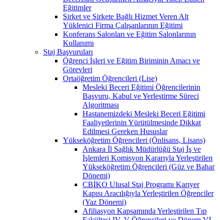
Eğitimler
Şirket ve Şirkete Bağlı Hizmet Veren Alt
Yüklenici Firma Çalışanlarının Eğitimi
Konferans Salonları ve Eğitim Salonlarının
Kullanımı
Staj Başvuruları
Öğrenci İşleri ve Eğitim Biriminin Amacı ve
Görevleri
Ortaöğretim Öğrencileri (Lise)
Mesleki Beceri Eğitimi Öğrencilerinin
Başvuru, Kabul ve Yerleştirme Süreci
Algoritması
Hastanemizdeki Mesleki Beceri Eğitimi
Faaliyetlerinin Yürütülmesinde Dikkat
Edilmesi Gereken Hususlar
Yükseköğretim Öğrencileri (Önlisans, Lisans)
Ankara İl Sağlık Müdürlüğü Staj İş ve
İşlemleri Komisyon Kararıyla Yerleştirilen
Yükseköğretim Öğrencileri (Güz ve Bahar
Dönemi)
CBİKO Ulusal Staj Programı Karıyer
Kapısı Aracılığıyla Yerleştirilen Öğrenciler
(Yaz Dönemi)
Afiliasyon Kapsamında Yerleştirilen Tıp
Fakültesi IV, V Öğrencileri ve Dönem VI