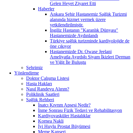
Gelen Heyet Ziyaret Etti
Haberler
Ankara Şehir Hastanemiz Sağlık Turizmi
alanında hizmet vermek üzere
yetkilendirilmiştir.
İngiliz Hastanın "Karanlık Dünyası"
Hastanemizde Aydınlandı
Türkiye sağlık turizminde kardiyolojide de
öne çıkıyor
Hastanemizde Dr. Owase Jeelani
Ameliyatla Ayırdığı Siyam İkizleri Derman
ve Yiğit İle Buluştu
Şehrimiz
Yönlendirme
Doktor Çalışma Listesi
Hasta Hakları
Nasıl Randevu Alırım?
Poliklinik Saatleri
Sağlık Rehberi
İnatçı Kıvrım Apsesi Nedir?
İnme Sonrası Fizik Tedavi ve Rehabilitasyon
Kardiyovasküler Hastalıklar
Kornea Nakli
İyi Huylu Prostat Büyümesi
Meme Kanseri