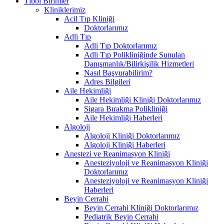
Tıbbi Birimler
Kliniklerimiz
Acil Tıp Kliniği
Doktorlarımız
Adli Tıp
Adli Tıp Doktorlarımız
Adli Tıp Polikliniğinde Sunulan
Danışmanlık/Bilirkişilik Hizmetleri
Nasıl Başvurabilirim?
Adres Bilgileri
Aile Hekimliği
Aile Hekimliği Kliniği Doktorlarımız
Sigara Bırakma Polikliniği
Aile Hekimliği Haberleri
Algoloji
Algoloji Kliniği Doktorlarımız
Algoloji Kliniği Haberleri
Anestezi ve Reanimasyon Kliniği
Anesteziyoloji ve Reanimasyon Kliniği
Doktorlarımız
Anesteziyoloji ve Reanimasyon Kliniği
Haberleri
Beyin Cerrahi
Beyin Cerrahi Kliniği Doktorlarımız
Pediatrik Beyin Cerrahi