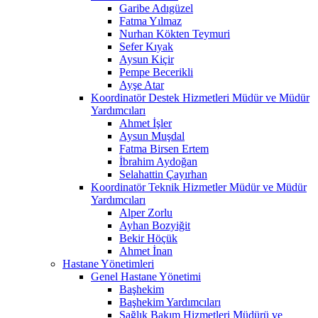
Garibe Adıgüzel
Fatma Yılmaz
Nurhan Kökten Teymuri
Sefer Kıyak
Aysun Kiçir
Pempe Becerikli
Ayşe Atar
Koordinatör Destek Hizmetleri Müdür ve Müdür
Yardımcıları
Ahmet İşler
Aysun Muşdal
Fatma Birsen Ertem
İbrahim Aydoğan
Selahattin Çayırhan
Koordinatör Teknik Hizmetler Müdür ve Müdür
Yardımcıları
Alper Zorlu
Ayhan Bozyiğit
Bekir Höçük
Ahmet İnan
Hastane Yönetimleri
Genel Hastane Yönetimi
Başhekim
Başhekim Yardımcıları
Sağlık Bakım Hizmetleri Müdürü ve