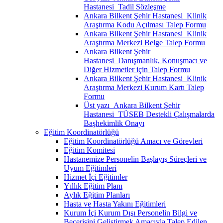
Hastanesi_Tadil Sözleşme
Ankara Bilkent Şehir Hastanesi_Klinik
Araştırma Kodu Açılması Talep Formu
Ankara Bilkent Şehir Hastanesi_Klinik
Araştırma Merkezi Belge Talep Formu
Ankara Bilkent Şehir
Hastanesi_Danışmanlık, Konuşmacı ve
Diğer Hizmetler için Talep Formu
Ankara Bilkent Şehir Hastanesi_Klinik
Araştırma Merkezi Kurum Kartı Talep
Formu
Üst yazı_Ankara Bilkent Şehir
Hastanesi_TÜSEB Destekli Çalışmalarda
Başhekimlik Onayı
Eğitim Koordinatörlüğü
Eğitim Koordinatörlüğü Amacı ve Görevleri
Eğitim Komitesi
Hastanemize Personelin Başlayış Süreçleri ve
Uyum Eğitimleri
Hizmet İçi Eğitimler
Yıllık Eğitim Planı
Aylık Eğitim Planları
Hasta ve Hasta Yakını Eğitimleri
Kurum İçi Kurum Dışı Personelin Bilgi ve
Becerisini Geliştirmek Amacıyla Talep Edilen