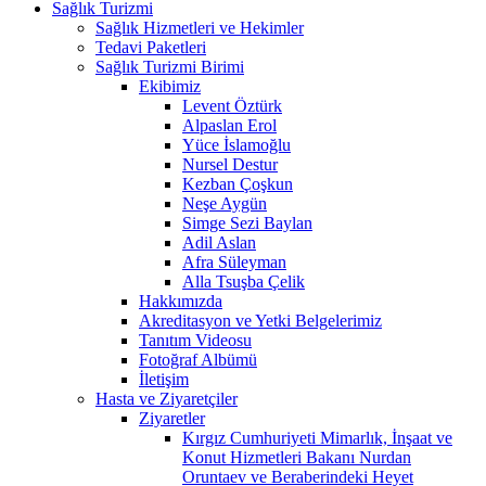
Sağlık Turizmi
Sağlık Hizmetleri ve Hekimler
Tedavi Paketleri
Sağlık Turizmi Birimi
Ekibimiz
Levent Öztürk
Alpaslan Erol
Yüce İslamoğlu
Nursel Destur
Kezban Çoşkun
Neşe Aygün
Simge Sezi Baylan
Adil Aslan
Afra Süleyman
Alla Tsuşba Çelik
Hakkımızda
Akreditasyon ve Yetki Belgelerimiz
Tanıtım Videosu
Fotoğraf Albümü
İletişim
Hasta ve Ziyaretçiler
Ziyaretler
Kırgız Cumhuriyeti Mimarlık, İnşaat ve
Konut Hizmetleri Bakanı Nurdan
Oruntaev ve Beraberindeki Heyet