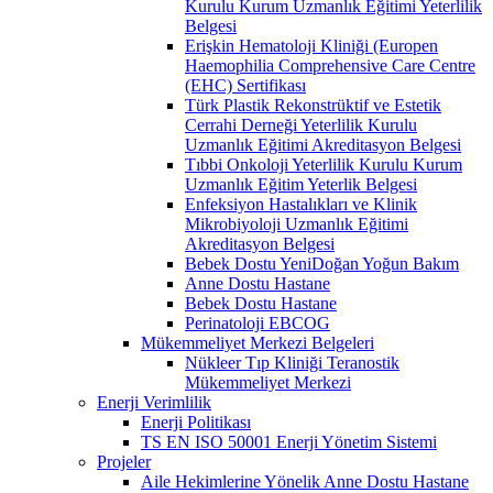
Kurulu Kurum Uzmanlık Eğitimi Yeterlilik
Belgesi
Erişkin Hematoloji Kliniği (Europen
Haemophilia Comprehensive Care Centre
(EHC) Sertifikası
Türk Plastik Rekonstrüktif ve Estetik
Cerrahi Derneği Yeterlilik Kurulu
Uzmanlık Eğitimi Akreditasyon Belgesi
Tıbbi Onkoloji Yeterlilik Kurulu Kurum
Uzmanlık Eğitim Yeterlik Belgesi
Enfeksiyon Hastalıkları ve Klinik
Mikrobiyoloji Uzmanlık Eğitimi
Akreditasyon Belgesi
Bebek Dostu YeniDoğan Yoğun Bakım
Anne Dostu Hastane
Bebek Dostu Hastane
Perinatoloji EBCOG
Mükemmeliyet Merkezi Belgeleri
Nükleer Tıp Kliniği Teranostik
Mükemmeliyet Merkezi
Enerji Verimlilik
Enerji Politikası
TS EN ISO 50001 Enerji Yönetim Sistemi
Projeler
Aile Hekimlerine Yönelik Anne Dostu Hastane