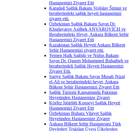
Hastanemizi Ziyaret Etti
Karadağ Sağlık Bakanı Vojislav Šimun ve
beraberindeki sağlık heyeti hastanemizi
ziyaret etti.
Özbekistan Sağlık Bakanı Sayın Dr.
Khudayarov Asilbek ANVAROVİCH ve
Beraberindeki Heyet, Ankara Bilkent Şehir
Hastanemizi Ziyaret Etti
Kazakistan Sağlık Heyeti Ankara Bilkent
Şehir Hastanemizi ziyaret etti.
Yemen Halk Sağlığı ve Nüfus Bakanı
Sayın Dr. Qasem Mohammed Buhaibeh ve
beraberindeli Sağlık Heyeti Hastanemizi
Ziyaret Etti.
Suriye Sağlık Bakanı Sayın Musab Nizal
el-Ali ve beraberindeki heyet, Ankara
Bilkent Şehir Hastanemizi Ziyaret Etti
Sağlık Turizmi Kapsamında Pakistan
Heyetinden Hastanemize Ziyaret
Körfez İşbirliği Konseyi Sağlık Heyeti
Hastanemizi Ziyaret Etti
Özbekistan Buhara Vilayet Sağlık
Heyetinden Hastanemize Ziyaret
Ankara Bilkent Şehir Hastanesini Türk
Devletleri Teşkilatı Üyesi Ülkelerden