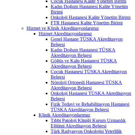
Çocuk Hastanesi Kalite Yönetim Birimi
Kadın Doğum Hastanesi Kalite Yönetim
Birimi
Onkoloji Hastanesi Kalite Yönetim Birimi
FTR Hastanesi Kalite Yönetim Birimi
Hizmet ve Klinik Akreditasyonlarımız
Hizmet Akreditasyonlarımız
Genel Hastane TÜSKA Akreditasyon
Belgesi
Kadın Doğum Hastanesi TÜSKA
Akreditasyon Belgesi
Göğüs ve Kalp Hastanesi TÜSKA
Akreditasyon Belgesi
Çocuk Hastanesi TÜSKA Akreditasyon
Belgesi
Nöroloji Ortopedi Hastanesi TÜSKA
Akreditasyon Belgesi
Onkoloji Hastanesi TÜSKA Akreditasyon
Belgesi
Fizik Tedavi ve Rehabilitasyon Hastanesi
TÜSKA Akreditasyon Belgesi
Klinik Akreditasyonlarımız
Tıbbi Patoloji Kliniği Kurum Uzmanlık
Eğitimi Akreditasyon Belgesi
Türk Radyasyon Onkolojisi Yeterlilik