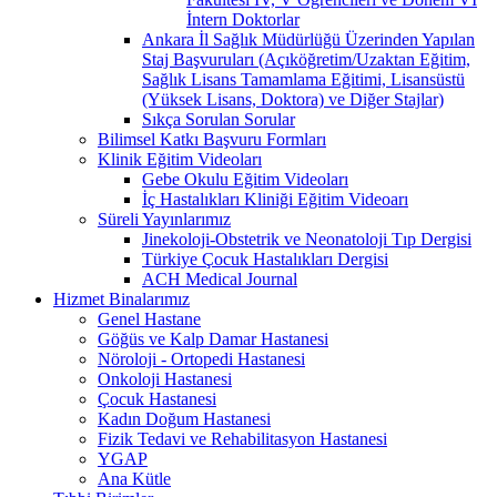
İntern Doktorlar
Ankara İl Sağlık Müdürlüğü Üzerinden Yapılan
Staj Başvuruları (Açıköğretim/Uzaktan Eğitim,
Sağlık Lisans Tamamlama Eğitimi, Lisansüstü
(Yüksek Lisans, Doktora) ve Diğer Stajlar)
Sıkça Sorulan Sorular
Bilimsel Katkı Başvuru Formları
Klinik Eğitim Videoları
Gebe Okulu Eğitim Videoları
İç Hastalıkları Kliniği Eğitim Videoarı
Süreli Yayınlarımız
Jinekoloji-Obstetrik ve Neonatoloji Tıp Dergisi
Türkiye Çocuk Hastalıkları Dergisi
ACH Medical Journal
Hizmet Binalarımız
Genel Hastane
Göğüs ve Kalp Damar Hastanesi
Nöroloji - Ortopedi Hastanesi
Onkoloji Hastanesi
Çocuk Hastanesi
Kadın Doğum Hastanesi
Fizik Tedavi ve Rehabilitasyon Hastanesi
YGAP
Ana Kütle