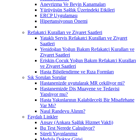
Anevrizma Ve Beyin Kanamaları
Yürüyüşün Sağlık Üzerindeki Etkileri
ERCP Uygulaması
Hipertansiyonun Önemi
Refakatçi Kuralları ve Ziyaret Saatleri
Yataklı Servis Refakatçi Kuralları ve Ziyaret
Saatleri
Yenidoğan Yoğun Bakım Refakatçi Kuralları ve
Ziyaret Saatleri
Erişkin-Çocuk Yoğun Bakım Refakatçi Kuralları
ve Ziyaret Saatleri
Hasta Bilgilendirme ve Rıza Formları
Sık Sorulan Sorular
Hastanenizde uyutularak MR çekiliyor mi?
Hastanemizde Diş Muayene ve Tedavisi
Yapılıyor mu?
Hasta Yakınlarının Kalabileceği Bir Misafirhane
Var Mı?
Nasıl Randevu Alırım?
Faydalı Linkler
Ansav (Ankara Sağlık Hizmet Vakfı)
Bu Test Nerede Çalışılıyor?
Süreli Yayınlarımız
Medula Doktor Girişi