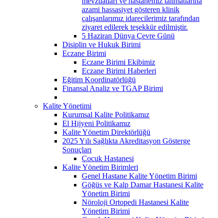
mevzuatları ve hastanemiz talimatlarına
azami hassasiyet gösteren klinik
çalışanlarımız idarecilerimiz tarafından
ziyaret edilerek teşekkür edilmiştir.
5 Haziran Dünya Çevre Günü
Disiplin ve Hukuk Birimi
Eczane Birimi
Eczane Birimi Ekibimiz
Eczane Birimi Haberleri
Eğitim Koordinatörlüğü
Finansal Analiz ve TGAP Birimi
Kalite Yönetimi
Kurumsal Kalite Politikamız
El Hijyeni Politikamız
Kalite Yönetim Direktörlüğü
2025 Yılı Sağlıkta Akreditasyon Gösterge
Sonuçları
Çocuk Hastanesi
Kalite Yönetim Birimleri
Genel Hastane Kalite Yönetim Birimi
Göğüs ve Kalp Damar Hastanesi Kalite
Yönetim Birimi
Nöroloji Ortopedi Hastanesi Kalite
Yönetim Birimi