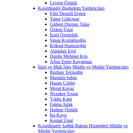
Levent Öztürk
Koordinatör Başhekim Yardımcıları
Filiz Denizli Ergen
Taner Gökçınar
Gülşen Duman Talas
Özlem Ünal
İzzet Özgürlük
Sinan Korukluoğlu
Köksal Hamzaoğlu
Alpaslan Erol
Durdu Mehmet Köş
Afşin Emre Kayıpmaz
İdari ve Mali İşler Müdür ve Müdür Yardımcıları
Burhan Terzioğlu
Mustafa Şahin
Hasan Gürler
Meral Kavaz
Nezaket Tosun
Yıldız Kant
Fatma Adak
Halime Öztürk
İsa Kaya
Kemal Ünal
Koordinatör Sağlık Bakım Hizmetleri Müdür ve
Müdür Yardımcıları