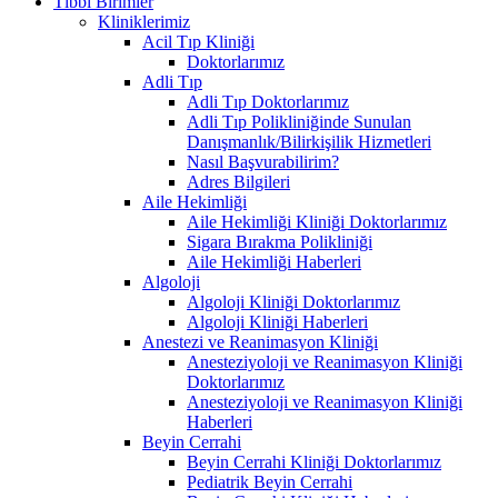
Tıbbi Birimler
Kliniklerimiz
Acil Tıp Kliniği
Doktorlarımız
Adli Tıp
Adli Tıp Doktorlarımız
Adli Tıp Polikliniğinde Sunulan
Danışmanlık/Bilirkişilik Hizmetleri
Nasıl Başvurabilirim?
Adres Bilgileri
Aile Hekimliği
Aile Hekimliği Kliniği Doktorlarımız
Sigara Bırakma Polikliniği
Aile Hekimliği Haberleri
Algoloji
Algoloji Kliniği Doktorlarımız
Algoloji Kliniği Haberleri
Anestezi ve Reanimasyon Kliniği
Anesteziyoloji ve Reanimasyon Kliniği
Doktorlarımız
Anesteziyoloji ve Reanimasyon Kliniği
Haberleri
Beyin Cerrahi
Beyin Cerrahi Kliniği Doktorlarımız
Pediatrik Beyin Cerrahi