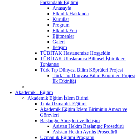
Farkındalık Eğitimi
Anasayfa
Etkinlik Hakkında
Kurullar
Program
Etkinlik Yeri
Eğitmenler
Galeri
İletişim
TÜBİTAK Hastanemize Hoşgeldin
TÜBİTAK Uluslararası Bilimsel İşbirlikleri
Toplantısı
Türk Tıp Dünyası Bilim Köprüleri Projesi
Türk Tıp Dünyası Bilim Köprüleri Projesi
İlk Etkinliği
Akademik - Eğitim
Akademik Eğitim İzlem Birimi
Tıpta Uzmanlık Eğitimi
Akademik Eğitim İzlem Biriminin Amacı ve
Görevleri
Başlangıç Süreçleri ve İletişim
Asistan Hekim Başlangıç Prosedürü
Asistan Hekim Ayrılış Prosedürü
Uzmanlık Eğitimi Programı