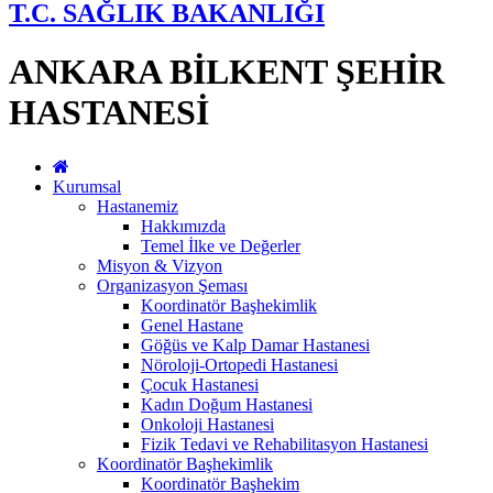
T.C. SAĞLIK BAKANLIĞI
ANKARA BİLKENT ŞEHİR
HASTANESİ
Kurumsal
Hastanemiz
Hakkımızda
Temel İlke ve Değerler
Misyon & Vizyon
Organizasyon Şeması
Koordinatör Başhekimlik
Genel Hastane
Göğüs ve Kalp Damar Hastanesi
Nöroloji-Ortopedi Hastanesi
Çocuk Hastanesi
Kadın Doğum Hastanesi
Onkoloji Hastanesi
Fizik Tedavi ve Rehabilitasyon Hastanesi
Koordinatör Başhekimlik
Koordinatör Başhekim