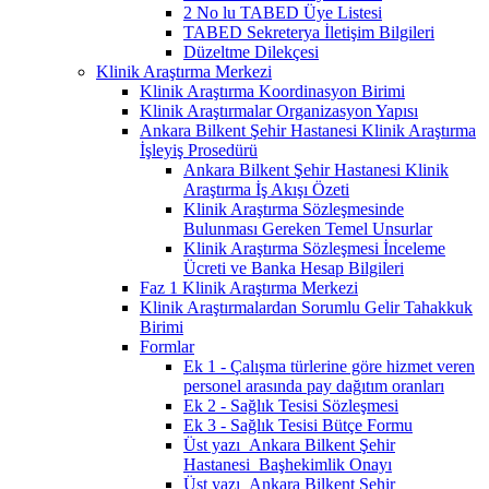
2 No lu TABED Üye Listesi
TABED Sekreterya İletişim Bilgileri
Düzeltme Dilekçesi
Klinik Araştırma Merkezi
Klinik Araştırma Koordinasyon Birimi
Klinik Araştırmalar Organizasyon Yapısı
Ankara Bilkent Şehir Hastanesi Klinik Araştırma
İşleyiş Prosedürü
Ankara Bilkent Şehir Hastanesi Klinik
Araştırma İş Akışı Özeti
Klinik Araştırma Sözleşmesinde
Bulunması Gereken Temel Unsurlar
Klinik Araştırma Sözleşmesi İnceleme
Ücreti ve Banka Hesap Bilgileri
Faz 1 Klinik Araştırma Merkezi
Klinik Araştırmalardan Sorumlu Gelir Tahakkuk
Birimi
Formlar
Ek 1 - Çalışma türlerine göre hizmet veren
personel arasında pay dağıtım oranları
Ek 2 - Sağlık Tesisi Sözleşmesi
Ek 3 - Sağlık Tesisi Bütçe Formu
Üst yazı_Ankara Bilkent Şehir
Hastanesi_Başhekimlik Onayı
Üst yazı_Ankara Bilkent Şehir