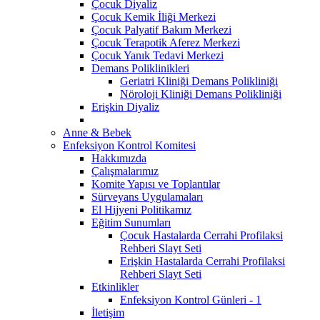
Çocuk Diyaliz
Çocuk Kemik İliği Merkezi
Çocuk Palyatif Bakım Merkezi
Çocuk Terapotik Aferez Merkezi
Çocuk Yanık Tedavi Merkezi
Demans Poliklinikleri
Geriatri Kliniği Demans Polikliniği
Nöroloji Kliniği Demans Polikliniği
Erişkin Diyaliz
Anne & Bebek
Enfeksiyon Kontrol Komitesi
Hakkımızda
Çalışmalarımız
Komite Yapısı ve Toplantılar
Sürveyans Uygulamaları
El Hijyeni Politikamız
Eğitim Sunumları
Çocuk Hastalarda Cerrahi Profilaksi
Rehberi Slayt Seti
Erişkin Hastalarda Cerrahi Profilaksi
Rehberi Slayt Seti
Etkinlikler
Enfeksiyon Kontrol Günleri - 1
İletişim