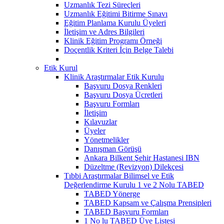
Uzmanlık Tezi Süreçleri
Uzmanlık Eğitimi Bitirme Sınavı
Eğitim Planlama Kurulu Üyeleri
İletişim ve Adres Bilgileri
Klinik Eğitim Programı Örneği
Doçentlik Kriteri İçin Belge Talebi
Etik Kurul
Klinik Araştırmalar Etik Kurulu
Başvuru Dosya Renkleri
Başvuru Dosya Ücretleri
Başvuru Formları
İletişim
Kılavuzlar
Üyeler
Yönetmelikler
Danışman Görüşü
Ankara Bilkent Şehir Hastanesi IBN
Düzeltme (Revizyon) Dilekçesi
Tıbbi Araştırmalar Bilimsel ve Etik
Değerlendirme Kurulu 1 ve 2 Nolu TABED
TABED Yönerge
TABED Kapsam ve Çalışma Prensipleri
TABED Başvuru Formları
1 No lu TABED Üye Listesi