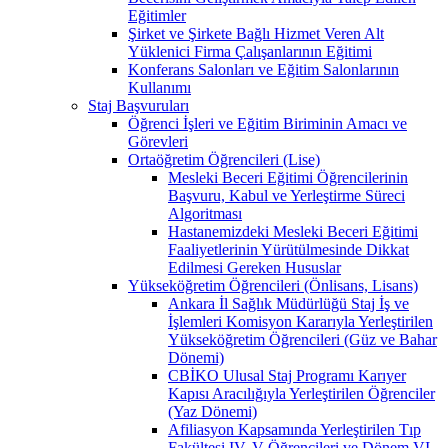
Eğitimler
Şirket ve Şirkete Bağlı Hizmet Veren Alt
Yüklenici Firma Çalışanlarının Eğitimi
Konferans Salonları ve Eğitim Salonlarının
Kullanımı
Staj Başvuruları
Öğrenci İşleri ve Eğitim Biriminin Amacı ve
Görevleri
Ortaöğretim Öğrencileri (Lise)
Mesleki Beceri Eğitimi Öğrencilerinin
Başvuru, Kabul ve Yerleştirme Süreci
Algoritması
Hastanemizdeki Mesleki Beceri Eğitimi
Faaliyetlerinin Yürütülmesinde Dikkat
Edilmesi Gereken Hususlar
Yükseköğretim Öğrencileri (Önlisans, Lisans)
Ankara İl Sağlık Müdürlüğü Staj İş ve
İşlemleri Komisyon Kararıyla Yerleştirilen
Yükseköğretim Öğrencileri (Güz ve Bahar
Dönemi)
CBİKO Ulusal Staj Programı Karıyer
Kapısı Aracılığıyla Yerleştirilen Öğrenciler
(Yaz Dönemi)
Afiliasyon Kapsamında Yerleştirilen Tıp
Fakültesi IV, V Öğrencileri ve Dönem VI