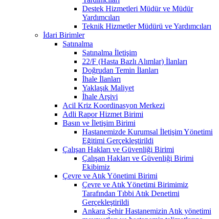
Destek Hizmetleri Müdür ve Müdür
Yardımcıları
Teknik Hizmetler Müdürü ve Yardımcıları
İdari Birimler
Satınalma
Satınalma İletişim
22/F (Hasta Bazlı Alımlar) İlanları
Doğrudan Temin İlanları
İhale İlanları
Yaklaşık Maliyet
İhale Arşivi
Acil Kriz Koordinasyon Merkezi
Adli Rapor Hizmet Birimi
Basın ve İletişim Birimi
Hastanemizde Kurumsal İletişim Yönetimi
Eğitimi Gerçekleştirildi
Çalışan Hakları ve Güvenliği Birimi
Çalışan Hakları ve Güvenliği Birimi
Ekibimiz
Çevre ve Atık Yönetimi Birimi
Çevre ve Atık Yönetimi Birimimiz
Tarafından Tıbbi Atık Denetimi
Gerçekleştirildi
Ankara Şehir Hastanemizin Atık yönetimi