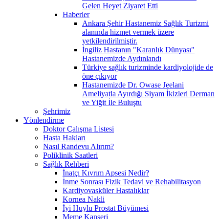
Gelen Heyet Ziyaret Etti
Haberler
Ankara Şehir Hastanemiz Sağlık Turizmi
alanında hizmet vermek üzere
yetkilendirilmiştir.
İngiliz Hastanın "Karanlık Dünyası"
Hastanemizde Aydınlandı
Türkiye sağlık turizminde kardiyolojide de
öne çıkıyor
Hastanemizde Dr. Owase Jeelani
Ameliyatla Ayırdığı Siyam İkizleri Derman
ve Yiğit İle Buluştu
Şehrimiz
Yönlendirme
Doktor Çalışma Listesi
Hasta Hakları
Nasıl Randevu Alırım?
Poliklinik Saatleri
Sağlık Rehberi
İnatçı Kıvrım Apsesi Nedir?
İnme Sonrası Fizik Tedavi ve Rehabilitasyon
Kardiyovasküler Hastalıklar
Kornea Nakli
İyi Huylu Prostat Büyümesi
Meme Kanseri