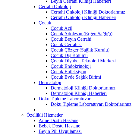
Beyin Cerrahi Kliniği Haberleri
Cerrahi Onkoloji
Cerrahi Onkoloji Kliniği Doktorlarımız
Cerrahi Onkoloji Kliniği Haberleri
Çocuk
Çocuk Acil
Çocuk Adolesan (Ergen Sağlığı)
Çocuk Beyin Cerrahi
Çocuk Cerrahisi
Çocuk Çözger (Sağlık Kurulu)
Çocuk Diş Bölümü
Çocuk Diyabet Teknoloji Merkezi
Çocuk Endokrinoloji
Çocuk Enfeksiyon
Çocuk Evde Sağlık Birimi
Dermatoloji
Dermatoloji Kliniği Doktorlarımız
Dermatoloji Kliniği Haberleri
Doku Tipleme Laboratuvarı
Doku Tipleme Laboratuvarı Doktorlarımız
Özellikli Hizmetler
Anne Dostu Hastane
Bebek Dostu Hastane
Beyin Pili Uygulaması