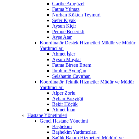
Garibe Adıgüzel
Fatma Yılmaz
Nurhan Kökten Teymuri
Sefer Kıyak
Aysun Kiçir
Pempe Becerikli
Ayşe Atar
Koordinatör Destek Hizmetleri Müdür ve Müdür
Yardımcıları
Ahmet İşler
Aysun Muşdal
Fatma Birsen Ertem
İbrahim Aydoğan
Selahattin Çayırhan
Koordinatör Teknik Hizmetler Müdür ve Müdür
Yardımcıları
Alper Zorlu
Ayhan Bozyiğit
Bekir Höçük
Ahmet İnan
Hastane Yönetimleri
Genel Hastane Yönetimi
Başhekim
Başhekim Yardımcıları
Sağlık Bakım Hizmetleri Müdürü ve