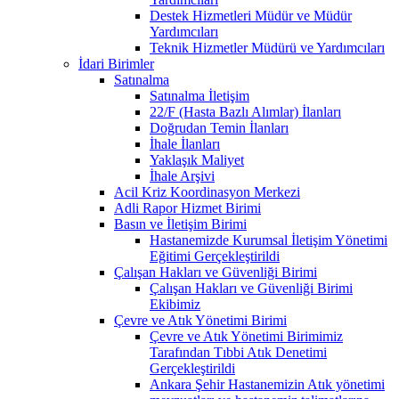
Destek Hizmetleri Müdür ve Müdür
Yardımcıları
Teknik Hizmetler Müdürü ve Yardımcıları
İdari Birimler
Satınalma
Satınalma İletişim
22/F (Hasta Bazlı Alımlar) İlanları
Doğrudan Temin İlanları
İhale İlanları
Yaklaşık Maliyet
İhale Arşivi
Acil Kriz Koordinasyon Merkezi
Adli Rapor Hizmet Birimi
Basın ve İletişim Birimi
Hastanemizde Kurumsal İletişim Yönetimi
Eğitimi Gerçekleştirildi
Çalışan Hakları ve Güvenliği Birimi
Çalışan Hakları ve Güvenliği Birimi
Ekibimiz
Çevre ve Atık Yönetimi Birimi
Çevre ve Atık Yönetimi Birimimiz
Tarafından Tıbbi Atık Denetimi
Gerçekleştirildi
Ankara Şehir Hastanemizin Atık yönetimi