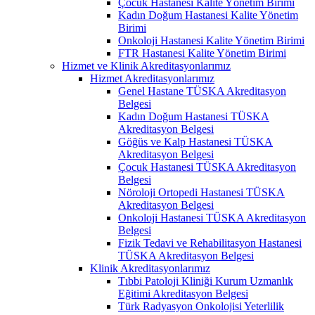
Çocuk Hastanesi Kalite Yönetim Birimi
Kadın Doğum Hastanesi Kalite Yönetim
Birimi
Onkoloji Hastanesi Kalite Yönetim Birimi
FTR Hastanesi Kalite Yönetim Birimi
Hizmet ve Klinik Akreditasyonlarımız
Hizmet Akreditasyonlarımız
Genel Hastane TÜSKA Akreditasyon
Belgesi
Kadın Doğum Hastanesi TÜSKA
Akreditasyon Belgesi
Göğüs ve Kalp Hastanesi TÜSKA
Akreditasyon Belgesi
Çocuk Hastanesi TÜSKA Akreditasyon
Belgesi
Nöroloji Ortopedi Hastanesi TÜSKA
Akreditasyon Belgesi
Onkoloji Hastanesi TÜSKA Akreditasyon
Belgesi
Fizik Tedavi ve Rehabilitasyon Hastanesi
TÜSKA Akreditasyon Belgesi
Klinik Akreditasyonlarımız
Tıbbi Patoloji Kliniği Kurum Uzmanlık
Eğitimi Akreditasyon Belgesi
Türk Radyasyon Onkolojisi Yeterlilik