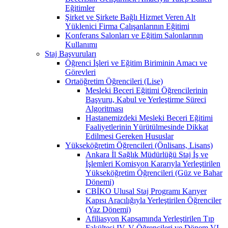
Eğitimler
Şirket ve Şirkete Bağlı Hizmet Veren Alt
Yüklenici Firma Çalışanlarının Eğitimi
Konferans Salonları ve Eğitim Salonlarının
Kullanımı
Staj Başvuruları
Öğrenci İşleri ve Eğitim Biriminin Amacı ve
Görevleri
Ortaöğretim Öğrencileri (Lise)
Mesleki Beceri Eğitimi Öğrencilerinin
Başvuru, Kabul ve Yerleştirme Süreci
Algoritması
Hastanemizdeki Mesleki Beceri Eğitimi
Faaliyetlerinin Yürütülmesinde Dikkat
Edilmesi Gereken Hususlar
Yükseköğretim Öğrencileri (Önlisans, Lisans)
Ankara İl Sağlık Müdürlüğü Staj İş ve
İşlemleri Komisyon Kararıyla Yerleştirilen
Yükseköğretim Öğrencileri (Güz ve Bahar
Dönemi)
CBİKO Ulusal Staj Programı Karıyer
Kapısı Aracılığıyla Yerleştirilen Öğrenciler
(Yaz Dönemi)
Afiliasyon Kapsamında Yerleştirilen Tıp
Fakültesi IV, V Öğrencileri ve Dönem VI