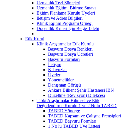
Uzmanlık Tezi Süreçleri
Uzmanlık Eğitimi Bitirme Sınavı
Eğitim Planlama Kurulu Üyeleri
İletişim ve Adres Bilgileri
Klinik Eğitim Programı Örneği
Doçentlik Kriteri İçin Belge Talebi
Etik Kurul
Klinik Araştırmalar Etik Kurulu
Başvuru Dosya Renkleri
Başvuru Dosya Ücretleri
Başvuru Formları
İletişim
Kılavuzlar
Üyeler
Yönetmelikler
Danışman Görüşü
Ankara Bilkent Şehir Hastanesi IBN
Düzeltme (Revizyon) Dilekçesi
Tıbbi Araştırmalar Bilimsel ve Etik
Değerlendirme Kurulu 1 ve 2 Nolu TABED
TABED Yönerge
TABED Kapsam ve Çalışma Prensipleri
TABED Başvuru Formları
1 No lu TABED Üye Listesi