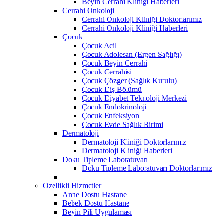
Beyin Cerrahi Kliniği Haberleri
Cerrahi Onkoloji
Cerrahi Onkoloji Kliniği Doktorlarımız
Cerrahi Onkoloji Kliniği Haberleri
Çocuk
Çocuk Acil
Çocuk Adolesan (Ergen Sağlığı)
Çocuk Beyin Cerrahi
Çocuk Cerrahisi
Çocuk Çözger (Sağlık Kurulu)
Çocuk Diş Bölümü
Çocuk Diyabet Teknoloji Merkezi
Çocuk Endokrinoloji
Çocuk Enfeksiyon
Çocuk Evde Sağlık Birimi
Dermatoloji
Dermatoloji Kliniği Doktorlarımız
Dermatoloji Kliniği Haberleri
Doku Tipleme Laboratuvarı
Doku Tipleme Laboratuvarı Doktorlarımız
Özellikli Hizmetler
Anne Dostu Hastane
Bebek Dostu Hastane
Beyin Pili Uygulaması