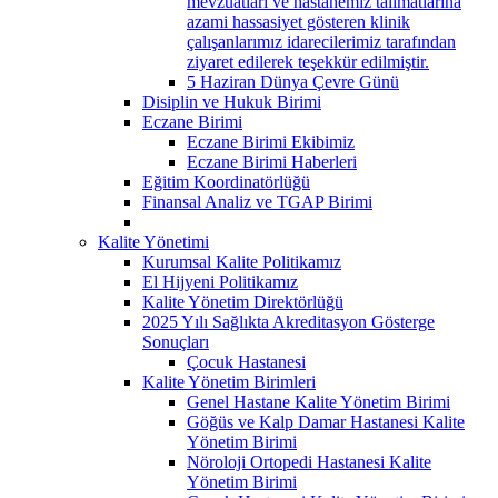
mevzuatları ve hastanemiz talimatlarına
azami hassasiyet gösteren klinik
çalışanlarımız idarecilerimiz tarafından
ziyaret edilerek teşekkür edilmiştir.
5 Haziran Dünya Çevre Günü
Disiplin ve Hukuk Birimi
Eczane Birimi
Eczane Birimi Ekibimiz
Eczane Birimi Haberleri
Eğitim Koordinatörlüğü
Finansal Analiz ve TGAP Birimi
Kalite Yönetimi
Kurumsal Kalite Politikamız
El Hijyeni Politikamız
Kalite Yönetim Direktörlüğü
2025 Yılı Sağlıkta Akreditasyon Gösterge
Sonuçları
Çocuk Hastanesi
Kalite Yönetim Birimleri
Genel Hastane Kalite Yönetim Birimi
Göğüs ve Kalp Damar Hastanesi Kalite
Yönetim Birimi
Nöroloji Ortopedi Hastanesi Kalite
Yönetim Birimi