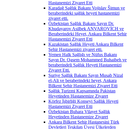
Hastanemizi Ziyaret Etti
Karadağ Sağlık Bakanı Vojislav Šimun ve
beraberindeki sağlık heyeti hastanemizi
ziyaret etti.
Özbekistan Sağlık Bakanı Sayın Dr.
Khudayarov Asilbek ANVAROVİCH ve
Beraberindeki Heyet, Ankara Bilkent Şehir
Hastanemizi Ziyaret Etti
Kazakistan Sağlık Heyeti Ankara Bilkent
Şehir Hastanemizi ziyaret etti.
Yemen Halk Sağlığı ve Nüfus Bakanı
Sayın Dr. Qasem Mohammed Buhaibeh ve
beraberindeli Sağlık Heyeti Hastanemizi
Ziyaret Etti.
Suriye Sağlık Bakanı Sayın Musab Nizal
el-Ali ve beraberindeki heyet, Ankara
Bilkent Şehir Hastanemizi Ziyaret Etti
Sağlık Turizmi Kapsamında Pakistan
Heyetinden Hastanemize Ziyaret
Körfez İşbirliği Konseyi Sağlık Heyeti
Hastanemizi Ziyaret Etti
Özbekistan Buhara Vilayet Sağlık
Heyetinden Hastanemize Ziyaret
Ankara Bilkent Şehir Hastanesini Türk
Devletleri Teşkilatı Üyesi Ülkelerden