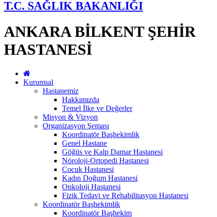
T.C. SAĞLIK BAKANLIĞI
ANKARA BİLKENT ŞEHİR
HASTANESİ
Kurumsal
Hastanemiz
Hakkımızda
Temel İlke ve Değerler
Misyon & Vizyon
Organizasyon Şeması
Koordinatör Başhekimlik
Genel Hastane
Göğüs ve Kalp Damar Hastanesi
Nöroloji-Ortopedi Hastanesi
Çocuk Hastanesi
Kadın Doğum Hastanesi
Onkoloji Hastanesi
Fizik Tedavi ve Rehabilitasyon Hastanesi
Koordinatör Başhekimlik
Koordinatör Başhekim