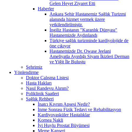
Gelen Heyet Ziyaret Etti
Haberler
Ankara Şehir Hastanemiz Sağlık Turizmi
alanında hizmet vermek üzere
yetkilendirilmiştir.
İngiliz Hastanın "Karanlık Dünyası"
Hastanemizde Aydınlandı
Türkiye sağlık turizminde kardiyolojide de
öne çıkıyor
Hastanemizde Dr. Owase Jeelani
Ameliyatla Ayırdığı Siyam İkizleri Derman
ve Yiğit İle Buluştu
Şehrimiz
Yönlendirme
Doktor Çalışma Listesi
Hasta Hakları
Nasıl Randevu Alırım?
Poliklinik Saatleri
Sağlık Rehberi
İnatçı Kıvrım Apsesi Nedir?
İnme Sonrası Fizik Tedavi ve Rehabilitasyon
Kardiyovasküler Hastalıklar
Kornea Nakli
İyi Huylu Prostat Büyümesi
Meme Kanseri