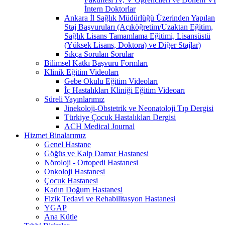
İntern Doktorlar
Ankara İl Sağlık Müdürlüğü Üzerinden Yapılan
Staj Başvuruları (Açıköğretim/Uzaktan Eğitim,
Sağlık Lisans Tamamlama Eğitimi, Lisansüstü
(Yüksek Lisans, Doktora) ve Diğer Stajlar)
Sıkça Sorulan Sorular
Bilimsel Katkı Başvuru Formları
Klinik Eğitim Videoları
Gebe Okulu Eğitim Videoları
İç Hastalıkları Kliniği Eğitim Videoarı
Süreli Yayınlarımız
Jinekoloji-Obstetrik ve Neonatoloji Tıp Dergisi
Türkiye Çocuk Hastalıkları Dergisi
ACH Medical Journal
Hizmet Binalarımız
Genel Hastane
Göğüs ve Kalp Damar Hastanesi
Nöroloji - Ortopedi Hastanesi
Onkoloji Hastanesi
Çocuk Hastanesi
Kadın Doğum Hastanesi
Fizik Tedavi ve Rehabilitasyon Hastanesi
YGAP
Ana Kütle