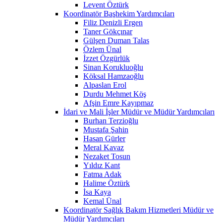
Levent Öztürk
Koordinatör Başhekim Yardımcıları
Filiz Denizli Ergen
Taner Gökçınar
Gülşen Duman Talas
Özlem Ünal
İzzet Özgürlük
Sinan Korukluoğlu
Köksal Hamzaoğlu
Alpaslan Erol
Durdu Mehmet Köş
Afşin Emre Kayıpmaz
İdari ve Mali İşler Müdür ve Müdür Yardımcıları
Burhan Terzioğlu
Mustafa Şahin
Hasan Gürler
Meral Kavaz
Nezaket Tosun
Yıldız Kant
Fatma Adak
Halime Öztürk
İsa Kaya
Kemal Ünal
Koordinatör Sağlık Bakım Hizmetleri Müdür ve
Müdür Yardımcıları