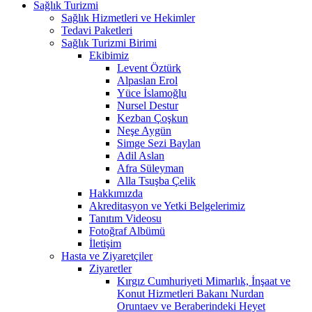
Sağlık Turizmi
Sağlık Hizmetleri ve Hekimler
Tedavi Paketleri
Sağlık Turizmi Birimi
Ekibimiz
Levent Öztürk
Alpaslan Erol
Yüce İslamoğlu
Nursel Destur
Kezban Çoşkun
Neşe Aygün
Simge Sezi Baylan
Adil Aslan
Afra Süleyman
Alla Tsuşba Çelik
Hakkımızda
Akreditasyon ve Yetki Belgelerimiz
Tanıtım Videosu
Fotoğraf Albümü
İletişim
Hasta ve Ziyaretçiler
Ziyaretler
Kırgız Cumhuriyeti Mimarlık, İnşaat ve
Konut Hizmetleri Bakanı Nurdan
Oruntaev ve Beraberindeki Heyet