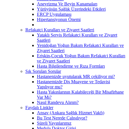
Anevrizma Ve Beyin Kanamaları
Yürüyüşün Sağlık Üzerindeki Etkileri
ERCP Uygulaması
Hipertansiyonun Önemi
Refakatçi Kuralları ve Ziyaret Saatleri
Yataklı Servis Refakatçi Kuralları ve Ziyaret
Saatleri
Yenidoğan Yoğun Bakım Refakatçi Kuralları ve
Ziyaret Saatleri
Erişkin-Çocuk Yoğun Bakım Refakatçi Kuralları
ve Ziyaret Saatleri
Hasta Bilgilendirme ve Rıza Formları
Sık Sorulan Sorular
Hastanenizde uyutularak MR çekiliyor mi?
Hastanemizde Diş Muayene ve Tedavisi
Yapılıyor mu?
Hasta Yakınlarının Kalabileceği Bir Misafirhane
Var Mı?
Nasıl Randevu Alırım?
Faydalı Linkler
Ansav (Ankara Sağlık Hizmet Vakfı)
Bu Test Nerede Çalışılıyor?
Süreli Yayınlarımız
Medula Doktor Girişi