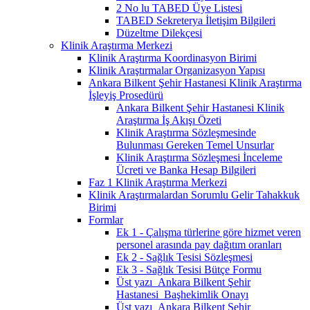
2 No lu TABED Üye Listesi
TABED Sekreterya İletişim Bilgileri
Düzeltme Dilekçesi
Klinik Araştırma Merkezi
Klinik Araştırma Koordinasyon Birimi
Klinik Araştırmalar Organizasyon Yapısı
Ankara Bilkent Şehir Hastanesi Klinik Araştırma
İşleyiş Prosedürü
Ankara Bilkent Şehir Hastanesi Klinik
Araştırma İş Akışı Özeti
Klinik Araştırma Sözleşmesinde
Bulunması Gereken Temel Unsurlar
Klinik Araştırma Sözleşmesi İnceleme
Ücreti ve Banka Hesap Bilgileri
Faz 1 Klinik Araştırma Merkezi
Klinik Araştırmalardan Sorumlu Gelir Tahakkuk
Birimi
Formlar
Ek 1 - Çalışma türlerine göre hizmet veren
personel arasında pay dağıtım oranları
Ek 2 - Sağlık Tesisi Sözleşmesi
Ek 3 - Sağlık Tesisi Bütçe Formu
Üst yazı_Ankara Bilkent Şehir
Hastanesi_Başhekimlik Onayı
Üst yazı_Ankara Bilkent Şehir