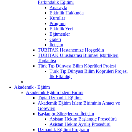
Farkındalık Eğitimi
Anasayfa
Etkinlik Hakkında
Kurullar
Program
Etkinlik Yeri
Eğitmenler
Galeri
İletişim
TÜBİTAK Hastanemize Hoşgeldin
TÜBİTAK Uluslararası Bilimsel İşbirlikleri
Toplantısı
Türk Tıp Dünyası Bilim Köprüleri Projesi
Türk Tıp Dünyası Bilim Köprüleri Projesi
İlk Etkinliği
Akademik - Eğitim
Akademik Eğitim İzlem Birimi
Tıpta Uzmanlık Eğitimi
Akademik Eğitim İzlem Biriminin Amacı ve
Görevleri
Başlangıç Süreçleri ve İletişim
Asistan Hekim Başlangıç Prosedürü
Asistan Hekim Ayrılış Prosedürü
Uzmanlık Eğitimi Programı