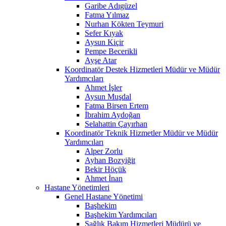
Garibe Adıgüzel
Fatma Yılmaz
Nurhan Kökten Teymuri
Sefer Kıyak
Aysun Kiçir
Pempe Becerikli
Ayşe Atar
Koordinatör Destek Hizmetleri Müdür ve Müdür
Yardımcıları
Ahmet İşler
Aysun Muşdal
Fatma Birsen Ertem
İbrahim Aydoğan
Selahattin Çayırhan
Koordinatör Teknik Hizmetler Müdür ve Müdür
Yardımcıları
Alper Zorlu
Ayhan Bozyiğit
Bekir Höçük
Ahmet İnan
Hastane Yönetimleri
Genel Hastane Yönetimi
Başhekim
Başhekim Yardımcıları
Sağlık Bakım Hizmetleri Müdürü ve