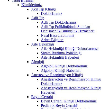
Tıbbi Birimler
Kliniklerimiz
Acil Tıp Kliniği
Doktorlarımız
Adli Tıp
Adli Tıp Doktorlarımız
Adli Tıp Polikliniğinde Sunulan
Danışmanlık/Bilirkişilik Hizmetleri
Nasıl Başvurabilirim?
Adres Bilgileri
Aile Hekimliği
Aile Hekimliği Kliniği Doktorlarımız
Sigara Bırakma Polikliniği
Aile Hekimliği Haberleri
Algoloji
Algoloji Kliniği Doktorlarımız
Algoloji Kliniği Haberleri
Anestezi ve Reanimasyon Kliniği
Anesteziyoloji ve Reanimasyon Kliniği
Doktorlarımız
Anesteziyoloji ve Reanimasyon Kliniği
Haberleri
Beyin Cerrahi
Beyin Cerrahi Kliniği Doktorlarımız
Pediatrik Beyin Cerrahi