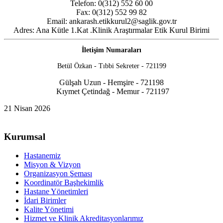
Telefon: 0(312) 552 60 00
Fax: 0(312) 552 99 82
Email:
ankarash.etikkurul2@saglik.gov.tr
Adres: Ana Kütle 1.Kat .Klinik Araştırmalar Etik Kurul Birimi
İletişim Numaraları
Betül Özkan - Tıbbi Sekreter - 721199
Gülşah Uzun - Hemşire - 721198
Kıymet Çetindağ - Memur - 721197
21 Nisan 2026
Kurumsal
Hastanemiz
Misyon & Vizyon
Organizasyon Şeması
Koordinatör Başhekimlik
Hastane Yönetimleri
İdari Birimler
Kalite Yönetimi
Hizmet ve Klinik Akreditasyonlarımız