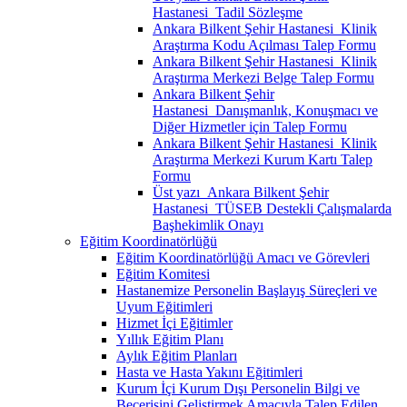
Hastanesi_Tadil Sözleşme
Ankara Bilkent Şehir Hastanesi_Klinik
Araştırma Kodu Açılması Talep Formu
Ankara Bilkent Şehir Hastanesi_Klinik
Araştırma Merkezi Belge Talep Formu
Ankara Bilkent Şehir
Hastanesi_Danışmanlık, Konuşmacı ve
Diğer Hizmetler için Talep Formu
Ankara Bilkent Şehir Hastanesi_Klinik
Araştırma Merkezi Kurum Kartı Talep
Formu
Üst yazı_Ankara Bilkent Şehir
Hastanesi_TÜSEB Destekli Çalışmalarda
Başhekimlik Onayı
Eğitim Koordinatörlüğü
Eğitim Koordinatörlüğü Amacı ve Görevleri
Eğitim Komitesi
Hastanemize Personelin Başlayış Süreçleri ve
Uyum Eğitimleri
Hizmet İçi Eğitimler
Yıllık Eğitim Planı
Aylık Eğitim Planları
Hasta ve Hasta Yakını Eğitimleri
Kurum İçi Kurum Dışı Personelin Bilgi ve
Becerisini Geliştirmek Amacıyla Talep Edilen