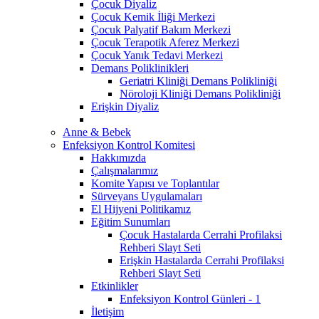
Çocuk Diyaliz
Çocuk Kemik İliği Merkezi
Çocuk Palyatif Bakım Merkezi
Çocuk Terapotik Aferez Merkezi
Çocuk Yanık Tedavi Merkezi
Demans Poliklinikleri
Geriatri Kliniği Demans Polikliniği
Nöroloji Kliniği Demans Polikliniği
Erişkin Diyaliz
Anne & Bebek
Enfeksiyon Kontrol Komitesi
Hakkımızda
Çalışmalarımız
Komite Yapısı ve Toplantılar
Sürveyans Uygulamaları
El Hijyeni Politikamız
Eğitim Sunumları
Çocuk Hastalarda Cerrahi Profilaksi
Rehberi Slayt Seti
Erişkin Hastalarda Cerrahi Profilaksi
Rehberi Slayt Seti
Etkinlikler
Enfeksiyon Kontrol Günleri - 1
İletişim