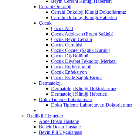
Beyin Cerrahi Kliniği Haberleri
Cerrahi Onkoloji
Cerrahi Onkoloji Kliniği Doktorlarımız
Cerrahi Onkoloji Kliniği Haberleri
Çocuk
Çocuk Acil
Çocuk Adolesan (Ergen Sağlığı)
Çocuk Beyin Cerrahi
Çocuk Cerrahisi
Çocuk Çözger (Sağlık Kurulu)
Çocuk Diş Bölümü
Çocuk Diyabet Teknoloji Merkezi
Çocuk Endokrinoloji
Çocuk Enfeksiyon
Çocuk Evde Sağlık Birimi
Dermatoloji
Dermatoloji Kliniği Doktorlarımız
Dermatoloji Kliniği Haberleri
Doku Tipleme Laboratuvarı
Doku Tipleme Laboratuvarı Doktorlarımız
Özellikli Hizmetler
Anne Dostu Hastane
Bebek Dostu Hastane
Beyin Pili Uygulaması