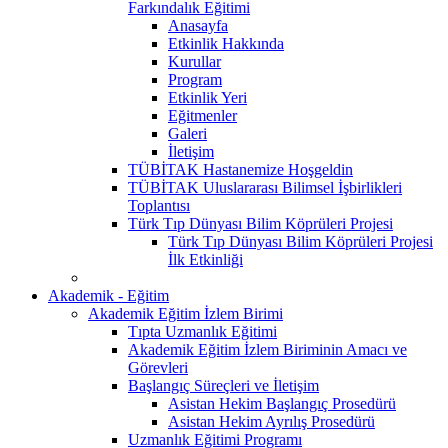
Farkındalık Eğitimi
Anasayfa
Etkinlik Hakkında
Kurullar
Program
Etkinlik Yeri
Eğitmenler
Galeri
İletişim
TÜBİTAK Hastanemize Hoşgeldin
TÜBİTAK Uluslararası Bilimsel İşbirlikleri
Toplantısı
Türk Tıp Dünyası Bilim Köprüleri Projesi
Türk Tıp Dünyası Bilim Köprüleri Projesi
İlk Etkinliği
Akademik - Eğitim
Akademik Eğitim İzlem Birimi
Tıpta Uzmanlık Eğitimi
Akademik Eğitim İzlem Biriminin Amacı ve
Görevleri
Başlangıç Süreçleri ve İletişim
Asistan Hekim Başlangıç Prosedürü
Asistan Hekim Ayrılış Prosedürü
Uzmanlık Eğitimi Programı