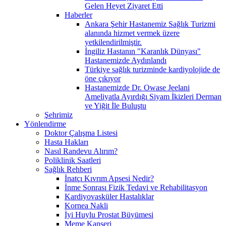
Gelen Heyet Ziyaret Etti
Haberler
Ankara Şehir Hastanemiz Sağlık Turizmi
alanında hizmet vermek üzere
yetkilendirilmiştir.
İngiliz Hastanın "Karanlık Dünyası"
Hastanemizde Aydınlandı
Türkiye sağlık turizminde kardiyolojide de
öne çıkıyor
Hastanemizde Dr. Owase Jeelani
Ameliyatla Ayırdığı Siyam İkizleri Derman
ve Yiğit İle Buluştu
Şehrimiz
Yönlendirme
Doktor Çalışma Listesi
Hasta Hakları
Nasıl Randevu Alırım?
Poliklinik Saatleri
Sağlık Rehberi
İnatçı Kıvrım Apsesi Nedir?
İnme Sonrası Fizik Tedavi ve Rehabilitasyon
Kardiyovasküler Hastalıklar
Kornea Nakli
İyi Huylu Prostat Büyümesi
Meme Kanseri