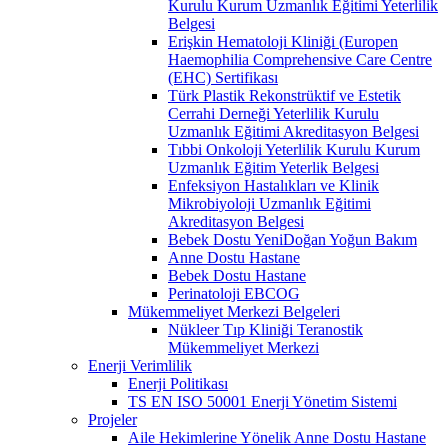
Kurulu Kurum Uzmanlık Eğitimi Yeterlilik
Belgesi
Erişkin Hematoloji Kliniği (Europen
Haemophilia Comprehensive Care Centre
(EHC) Sertifikası
Türk Plastik Rekonstrüktif ve Estetik
Cerrahi Derneği Yeterlilik Kurulu
Uzmanlık Eğitimi Akreditasyon Belgesi
Tıbbi Onkoloji Yeterlilik Kurulu Kurum
Uzmanlık Eğitim Yeterlik Belgesi
Enfeksiyon Hastalıkları ve Klinik
Mikrobiyoloji Uzmanlık Eğitimi
Akreditasyon Belgesi
Bebek Dostu YeniDoğan Yoğun Bakım
Anne Dostu Hastane
Bebek Dostu Hastane
Perinatoloji EBCOG
Mükemmeliyet Merkezi Belgeleri
Nükleer Tıp Kliniği Teranostik
Mükemmeliyet Merkezi
Enerji Verimlilik
Enerji Politikası
TS EN ISO 50001 Enerji Yönetim Sistemi
Projeler
Aile Hekimlerine Yönelik Anne Dostu Hastane