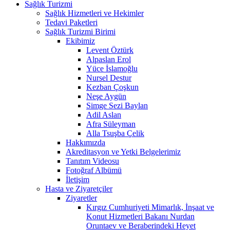
Sağlık Turizmi
Sağlık Hizmetleri ve Hekimler
Tedavi Paketleri
Sağlık Turizmi Birimi
Ekibimiz
Levent Öztürk
Alpaslan Erol
Yüce İslamoğlu
Nursel Destur
Kezban Çoşkun
Neşe Aygün
Simge Sezi Baylan
Adil Aslan
Afra Süleyman
Alla Tsuşba Çelik
Hakkımızda
Akreditasyon ve Yetki Belgelerimiz
Tanıtım Videosu
Fotoğraf Albümü
İletişim
Hasta ve Ziyaretçiler
Ziyaretler
Kırgız Cumhuriyeti Mimarlık, İnşaat ve
Konut Hizmetleri Bakanı Nurdan
Oruntaev ve Beraberindeki Heyet