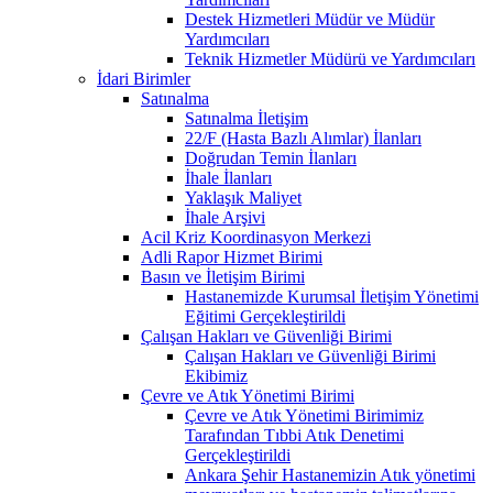
Destek Hizmetleri Müdür ve Müdür
Yardımcıları
Teknik Hizmetler Müdürü ve Yardımcıları
İdari Birimler
Satınalma
Satınalma İletişim
22/F (Hasta Bazlı Alımlar) İlanları
Doğrudan Temin İlanları
İhale İlanları
Yaklaşık Maliyet
İhale Arşivi
Acil Kriz Koordinasyon Merkezi
Adli Rapor Hizmet Birimi
Basın ve İletişim Birimi
Hastanemizde Kurumsal İletişim Yönetimi
Eğitimi Gerçekleştirildi
Çalışan Hakları ve Güvenliği Birimi
Çalışan Hakları ve Güvenliği Birimi
Ekibimiz
Çevre ve Atık Yönetimi Birimi
Çevre ve Atık Yönetimi Birimimiz
Tarafından Tıbbi Atık Denetimi
Gerçekleştirildi
Ankara Şehir Hastanemizin Atık yönetimi