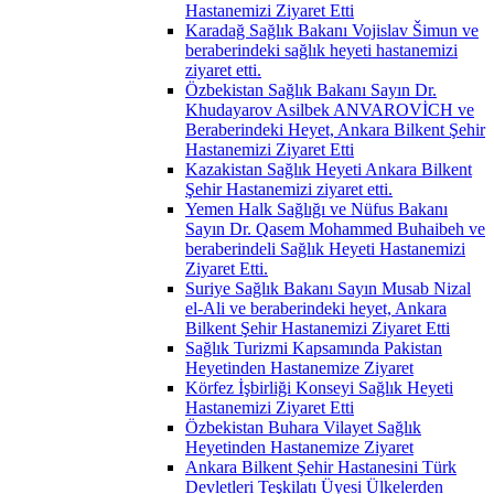
Hastanemizi Ziyaret Etti
Karadağ Sağlık Bakanı Vojislav Šimun ve
beraberindeki sağlık heyeti hastanemizi
ziyaret etti.
Özbekistan Sağlık Bakanı Sayın Dr.
Khudayarov Asilbek ANVAROVİCH ve
Beraberindeki Heyet, Ankara Bilkent Şehir
Hastanemizi Ziyaret Etti
Kazakistan Sağlık Heyeti Ankara Bilkent
Şehir Hastanemizi ziyaret etti.
Yemen Halk Sağlığı ve Nüfus Bakanı
Sayın Dr. Qasem Mohammed Buhaibeh ve
beraberindeli Sağlık Heyeti Hastanemizi
Ziyaret Etti.
Suriye Sağlık Bakanı Sayın Musab Nizal
el-Ali ve beraberindeki heyet, Ankara
Bilkent Şehir Hastanemizi Ziyaret Etti
Sağlık Turizmi Kapsamında Pakistan
Heyetinden Hastanemize Ziyaret
Körfez İşbirliği Konseyi Sağlık Heyeti
Hastanemizi Ziyaret Etti
Özbekistan Buhara Vilayet Sağlık
Heyetinden Hastanemize Ziyaret
Ankara Bilkent Şehir Hastanesini Türk
Devletleri Teşkilatı Üyesi Ülkelerden