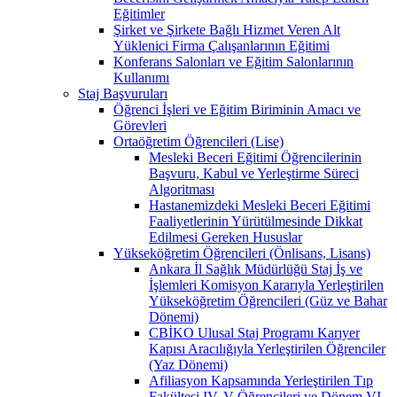
Eğitimler
Şirket ve Şirkete Bağlı Hizmet Veren Alt
Yüklenici Firma Çalışanlarının Eğitimi
Konferans Salonları ve Eğitim Salonlarının
Kullanımı
Staj Başvuruları
Öğrenci İşleri ve Eğitim Biriminin Amacı ve
Görevleri
Ortaöğretim Öğrencileri (Lise)
Mesleki Beceri Eğitimi Öğrencilerinin
Başvuru, Kabul ve Yerleştirme Süreci
Algoritması
Hastanemizdeki Mesleki Beceri Eğitimi
Faaliyetlerinin Yürütülmesinde Dikkat
Edilmesi Gereken Hususlar
Yükseköğretim Öğrencileri (Önlisans, Lisans)
Ankara İl Sağlık Müdürlüğü Staj İş ve
İşlemleri Komisyon Kararıyla Yerleştirilen
Yükseköğretim Öğrencileri (Güz ve Bahar
Dönemi)
CBİKO Ulusal Staj Programı Karıyer
Kapısı Aracılığıyla Yerleştirilen Öğrenciler
(Yaz Dönemi)
Afiliasyon Kapsamında Yerleştirilen Tıp
Fakültesi IV, V Öğrencileri ve Dönem VI