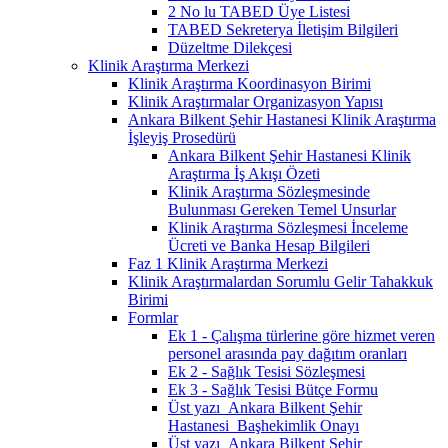
2 No lu TABED Üye Listesi
TABED Sekreterya İletişim Bilgileri
Düzeltme Dilekçesi
Klinik Araştırma Merkezi
Klinik Araştırma Koordinasyon Birimi
Klinik Araştırmalar Organizasyon Yapısı
Ankara Bilkent Şehir Hastanesi Klinik Araştırma
İşleyiş Prosedürü
Ankara Bilkent Şehir Hastanesi Klinik
Araştırma İş Akışı Özeti
Klinik Araştırma Sözleşmesinde
Bulunması Gereken Temel Unsurlar
Klinik Araştırma Sözleşmesi İnceleme
Ücreti ve Banka Hesap Bilgileri
Faz 1 Klinik Araştırma Merkezi
Klinik Araştırmalardan Sorumlu Gelir Tahakkuk
Birimi
Formlar
Ek 1 - Çalışma türlerine göre hizmet veren
personel arasında pay dağıtım oranları
Ek 2 - Sağlık Tesisi Sözleşmesi
Ek 3 - Sağlık Tesisi Bütçe Formu
Üst yazı_Ankara Bilkent Şehir
Hastanesi_Başhekimlik Onayı
Üst yazı_Ankara Bilkent Şehir