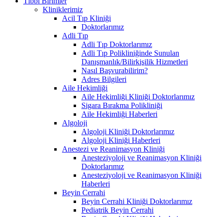
Tıbbi Birimler
Kliniklerimiz
Acil Tıp Kliniği
Doktorlarımız
Adli Tıp
Adli Tıp Doktorlarımız
Adli Tıp Polikliniğinde Sunulan
Danışmanlık/Bilirkişilik Hizmetleri
Nasıl Başvurabilirim?
Adres Bilgileri
Aile Hekimliği
Aile Hekimliği Kliniği Doktorlarımız
Sigara Bırakma Polikliniği
Aile Hekimliği Haberleri
Algoloji
Algoloji Kliniği Doktorlarımız
Algoloji Kliniği Haberleri
Anestezi ve Reanimasyon Kliniği
Anesteziyoloji ve Reanimasyon Kliniği
Doktorlarımız
Anesteziyoloji ve Reanimasyon Kliniği
Haberleri
Beyin Cerrahi
Beyin Cerrahi Kliniği Doktorlarımız
Pediatrik Beyin Cerrahi