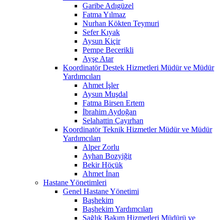
Garibe Adıgüzel
Fatma Yılmaz
Nurhan Kökten Teymuri
Sefer Kıyak
Aysun Kiçir
Pempe Becerikli
Ayşe Atar
Koordinatör Destek Hizmetleri Müdür ve Müdür
Yardımcıları
Ahmet İşler
Aysun Muşdal
Fatma Birsen Ertem
İbrahim Aydoğan
Selahattin Çayırhan
Koordinatör Teknik Hizmetler Müdür ve Müdür
Yardımcıları
Alper Zorlu
Ayhan Bozyiğit
Bekir Höçük
Ahmet İnan
Hastane Yönetimleri
Genel Hastane Yönetimi
Başhekim
Başhekim Yardımcıları
Sağlık Bakım Hizmetleri Müdürü ve