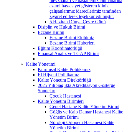
mevzuatları ve hastanemiz talimatlarına
azami hassasiyet gösteren klinik
çalışanlarımız idarecilerimiz tarafından
ziyaret edilerek teşekkür edilmiştir.
5 Haziran Dünya Çevre Günü
Disiplin ve Hukuk Birimi
Eczane Birimi
Eczane Birimi Ekibimiz
Eczane Birimi Haberleri
Eğitim Koordinatörlüğü
Finansal Analiz ve TGAP Birimi
Kalite Yönetimi
Kurumsal Kalite Politikamız
El Hijyeni Politikamız
Kalite Yönetim Direktörlüğü
2025 Yılı Sağlıkta Akreditasyon Gösterge
Sonuçları
Çocuk Hastanesi
Kalite Yönetim Birimleri
Genel Hastane Kalite Yönetim Birimi
Göğüs ve Kalp Damar Hastanesi Kalite
Yönetim Birimi
Nöroloji Ortopedi Hastanesi Kalite
Yönetim Birimi