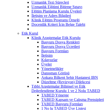
Uzmanlık Tezi Süreçleri
Uzmanlık Eğitimi Bitirme Sınavı
Eğitim Planlama Kurulu Üyeleri
İletişim ve Adres Bilgileri
Klinik Eğitim Programı Örneği
Doçentlik Kriteri İçin Belge Talebi
Etik Kurul
Klinik Araştırmalar Etik Kurulu
Başvuru Dosya Renkleri
Başvuru Dosya Ücretleri
Başvuru Formları
İletişim
Kılavuzlar
Üyeler
Yönetmelikler
Danışman Görüşü
Ankara Bilkent Şehir Hastanesi IBN
Düzeltme (Revizyon) Dilekçesi
Tıbbi Araştırmalar Bilimsel ve Etik
Değerlendirme Kurulu 1 ve 2 Nolu TABED
TABED Yönerge
TABED Kapsam ve Çalışma Prensipleri
TABED Başvuru Formları
1 No lu TABED Üye Listesi