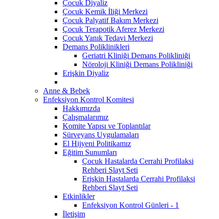
Çocuk Diyaliz
Çocuk Kemik İliği Merkezi
Çocuk Palyatif Bakım Merkezi
Çocuk Terapotik Aferez Merkezi
Çocuk Yanık Tedavi Merkezi
Demans Poliklinikleri
Geriatri Kliniği Demans Polikliniği
Nöroloji Kliniği Demans Polikliniği
Erişkin Diyaliz
Anne & Bebek
Enfeksiyon Kontrol Komitesi
Hakkımızda
Çalışmalarımız
Komite Yapısı ve Toplantılar
Sürveyans Uygulamaları
El Hijyeni Politikamız
Eğitim Sunumları
Çocuk Hastalarda Cerrahi Profilaksi
Rehberi Slayt Seti
Erişkin Hastalarda Cerrahi Profilaksi
Rehberi Slayt Seti
Etkinlikler
Enfeksiyon Kontrol Günleri - 1
İletişim