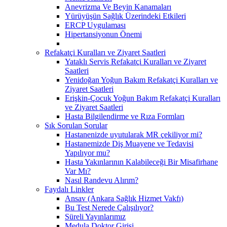
Anevrizma Ve Beyin Kanamaları
Yürüyüşün Sağlık Üzerindeki Etkileri
ERCP Uygulaması
Hipertansiyonun Önemi
Refakatçi Kuralları ve Ziyaret Saatleri
Yataklı Servis Refakatçi Kuralları ve Ziyaret
Saatleri
Yenidoğan Yoğun Bakım Refakatçi Kuralları ve
Ziyaret Saatleri
Erişkin-Çocuk Yoğun Bakım Refakatçi Kuralları
ve Ziyaret Saatleri
Hasta Bilgilendirme ve Rıza Formları
Sık Sorulan Sorular
Hastanenizde uyutularak MR çekiliyor mi?
Hastanemizde Diş Muayene ve Tedavisi
Yapılıyor mu?
Hasta Yakınlarının Kalabileceği Bir Misafirhane
Var Mı?
Nasıl Randevu Alırım?
Faydalı Linkler
Ansav (Ankara Sağlık Hizmet Vakfı)
Bu Test Nerede Çalışılıyor?
Süreli Yayınlarımız
Medula Doktor Girişi