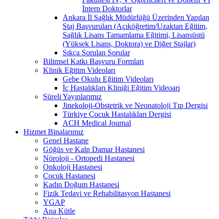
İntern Doktorlar
Ankara İl Sağlık Müdürlüğü Üzerinden Yapılan
Staj Başvuruları (Açıköğretim/Uzaktan Eğitim,
Sağlık Lisans Tamamlama Eğitimi, Lisansüstü
(Yüksek Lisans, Doktora) ve Diğer Stajlar)
Sıkça Sorulan Sorular
Bilimsel Katkı Başvuru Formları
Klinik Eğitim Videoları
Gebe Okulu Eğitim Videoları
İç Hastalıkları Kliniği Eğitim Videoarı
Süreli Yayınlarımız
Jinekoloji-Obstetrik ve Neonatoloji Tıp Dergisi
Türkiye Çocuk Hastalıkları Dergisi
ACH Medical Journal
Hizmet Binalarımız
Genel Hastane
Göğüs ve Kalp Damar Hastanesi
Nöroloji - Ortopedi Hastanesi
Onkoloji Hastanesi
Çocuk Hastanesi
Kadın Doğum Hastanesi
Fizik Tedavi ve Rehabilitasyon Hastanesi
YGAP
Ana Kütle