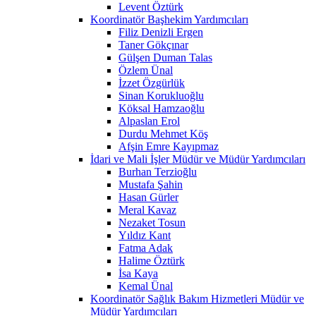
Levent Öztürk
Koordinatör Başhekim Yardımcıları
Filiz Denizli Ergen
Taner Gökçınar
Gülşen Duman Talas
Özlem Ünal
İzzet Özgürlük
Sinan Korukluoğlu
Köksal Hamzaoğlu
Alpaslan Erol
Durdu Mehmet Köş
Afşin Emre Kayıpmaz
İdari ve Mali İşler Müdür ve Müdür Yardımcıları
Burhan Terzioğlu
Mustafa Şahin
Hasan Gürler
Meral Kavaz
Nezaket Tosun
Yıldız Kant
Fatma Adak
Halime Öztürk
İsa Kaya
Kemal Ünal
Koordinatör Sağlık Bakım Hizmetleri Müdür ve
Müdür Yardımcıları