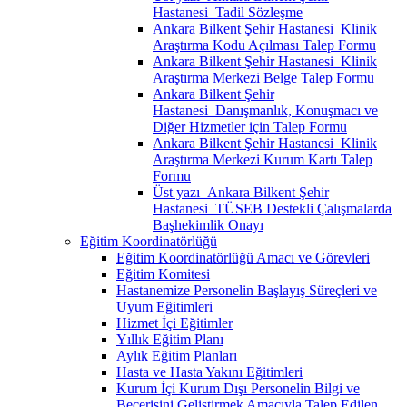
Hastanesi_Tadil Sözleşme
Ankara Bilkent Şehir Hastanesi_Klinik
Araştırma Kodu Açılması Talep Formu
Ankara Bilkent Şehir Hastanesi_Klinik
Araştırma Merkezi Belge Talep Formu
Ankara Bilkent Şehir
Hastanesi_Danışmanlık, Konuşmacı ve
Diğer Hizmetler için Talep Formu
Ankara Bilkent Şehir Hastanesi_Klinik
Araştırma Merkezi Kurum Kartı Talep
Formu
Üst yazı_Ankara Bilkent Şehir
Hastanesi_TÜSEB Destekli Çalışmalarda
Başhekimlik Onayı
Eğitim Koordinatörlüğü
Eğitim Koordinatörlüğü Amacı ve Görevleri
Eğitim Komitesi
Hastanemize Personelin Başlayış Süreçleri ve
Uyum Eğitimleri
Hizmet İçi Eğitimler
Yıllık Eğitim Planı
Aylık Eğitim Planları
Hasta ve Hasta Yakını Eğitimleri
Kurum İçi Kurum Dışı Personelin Bilgi ve
Becerisini Geliştirmek Amacıyla Talep Edilen