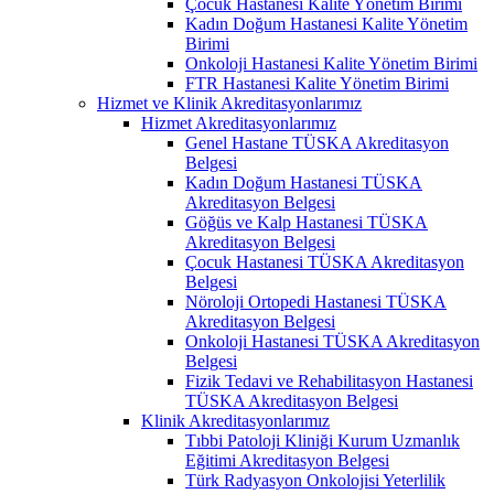
Çocuk Hastanesi Kalite Yönetim Birimi
Kadın Doğum Hastanesi Kalite Yönetim
Birimi
Onkoloji Hastanesi Kalite Yönetim Birimi
FTR Hastanesi Kalite Yönetim Birimi
Hizmet ve Klinik Akreditasyonlarımız
Hizmet Akreditasyonlarımız
Genel Hastane TÜSKA Akreditasyon
Belgesi
Kadın Doğum Hastanesi TÜSKA
Akreditasyon Belgesi
Göğüs ve Kalp Hastanesi TÜSKA
Akreditasyon Belgesi
Çocuk Hastanesi TÜSKA Akreditasyon
Belgesi
Nöroloji Ortopedi Hastanesi TÜSKA
Akreditasyon Belgesi
Onkoloji Hastanesi TÜSKA Akreditasyon
Belgesi
Fizik Tedavi ve Rehabilitasyon Hastanesi
TÜSKA Akreditasyon Belgesi
Klinik Akreditasyonlarımız
Tıbbi Patoloji Kliniği Kurum Uzmanlık
Eğitimi Akreditasyon Belgesi
Türk Radyasyon Onkolojisi Yeterlilik