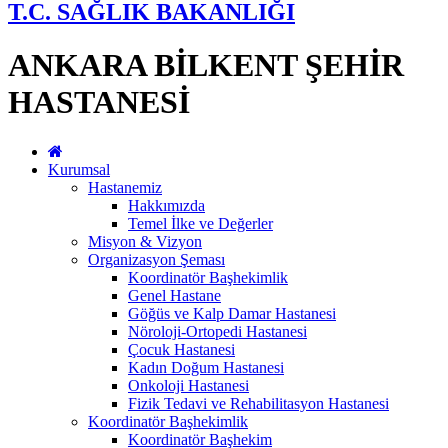
T.C. SAĞLIK BAKANLIĞI
ANKARA BİLKENT ŞEHİR
HASTANESİ
Kurumsal
Hastanemiz
Hakkımızda
Temel İlke ve Değerler
Misyon & Vizyon
Organizasyon Şeması
Koordinatör Başhekimlik
Genel Hastane
Göğüs ve Kalp Damar Hastanesi
Nöroloji-Ortopedi Hastanesi
Çocuk Hastanesi
Kadın Doğum Hastanesi
Onkoloji Hastanesi
Fizik Tedavi ve Rehabilitasyon Hastanesi
Koordinatör Başhekimlik
Koordinatör Başhekim