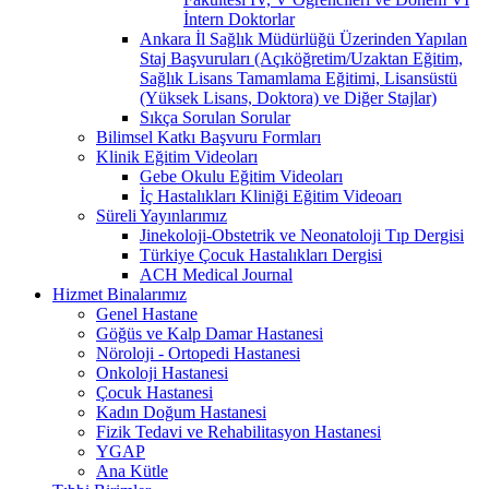
İntern Doktorlar
Ankara İl Sağlık Müdürlüğü Üzerinden Yapılan
Staj Başvuruları (Açıköğretim/Uzaktan Eğitim,
Sağlık Lisans Tamamlama Eğitimi, Lisansüstü
(Yüksek Lisans, Doktora) ve Diğer Stajlar)
Sıkça Sorulan Sorular
Bilimsel Katkı Başvuru Formları
Klinik Eğitim Videoları
Gebe Okulu Eğitim Videoları
İç Hastalıkları Kliniği Eğitim Videoarı
Süreli Yayınlarımız
Jinekoloji-Obstetrik ve Neonatoloji Tıp Dergisi
Türkiye Çocuk Hastalıkları Dergisi
ACH Medical Journal
Hizmet Binalarımız
Genel Hastane
Göğüs ve Kalp Damar Hastanesi
Nöroloji - Ortopedi Hastanesi
Onkoloji Hastanesi
Çocuk Hastanesi
Kadın Doğum Hastanesi
Fizik Tedavi ve Rehabilitasyon Hastanesi
YGAP
Ana Kütle