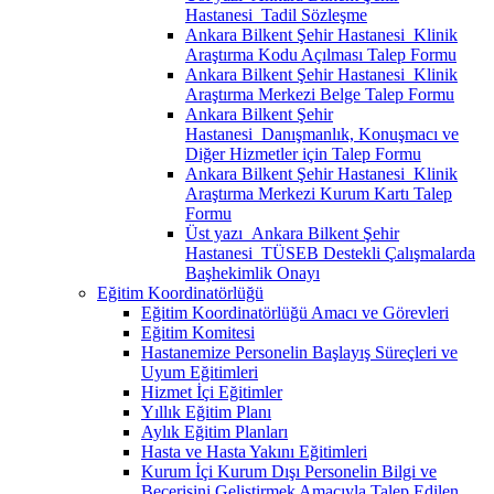
Hastanesi_Tadil Sözleşme
Ankara Bilkent Şehir Hastanesi_Klinik
Araştırma Kodu Açılması Talep Formu
Ankara Bilkent Şehir Hastanesi_Klinik
Araştırma Merkezi Belge Talep Formu
Ankara Bilkent Şehir
Hastanesi_Danışmanlık, Konuşmacı ve
Diğer Hizmetler için Talep Formu
Ankara Bilkent Şehir Hastanesi_Klinik
Araştırma Merkezi Kurum Kartı Talep
Formu
Üst yazı_Ankara Bilkent Şehir
Hastanesi_TÜSEB Destekli Çalışmalarda
Başhekimlik Onayı
Eğitim Koordinatörlüğü
Eğitim Koordinatörlüğü Amacı ve Görevleri
Eğitim Komitesi
Hastanemize Personelin Başlayış Süreçleri ve
Uyum Eğitimleri
Hizmet İçi Eğitimler
Yıllık Eğitim Planı
Aylık Eğitim Planları
Hasta ve Hasta Yakını Eğitimleri
Kurum İçi Kurum Dışı Personelin Bilgi ve
Becerisini Geliştirmek Amacıyla Talep Edilen