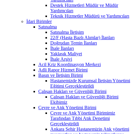
Destek Hizmetleri Müdür ve Müdür
Yardımcıları
Teknik Hizmetler Müdürü ve Yardımcıları
İdari Birimler
Satınalma
Satınalma İletişim
22/F (Hasta Bazlı Alımlar) İlanları
Doğrudan Temin İlanları
İhale İlanları
Yaklaşık Maliyet
İhale Arşivi
Acil Kriz Koordinasyon Merkezi
Adli Rapor Hizmet Birimi
Basın ve İletişim Birimi
Hastanemizde Kurumsal İletişim Yönetimi
Eğitimi Gerçekleştirildi
Çalışan Hakları ve Güvenliği Birimi
Çalışan Hakları ve Güvenliği Birimi
Ekibimiz
Çevre ve Atık Yönetimi Birimi
Çevre ve Atık Yönetimi Birimimiz
Tarafından Tıbbi Atık Denetimi
Gerçekleştirildi
Ankara Şehir Hastanemizin Atık yönetimi