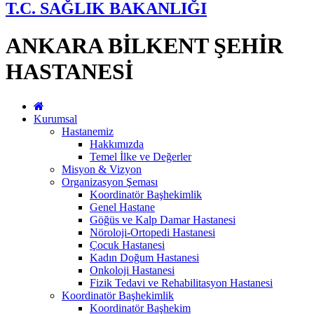
T.C. SAĞLIK BAKANLIĞI
ANKARA BİLKENT ŞEHİR
HASTANESİ
Kurumsal
Hastanemiz
Hakkımızda
Temel İlke ve Değerler
Misyon & Vizyon
Organizasyon Şeması
Koordinatör Başhekimlik
Genel Hastane
Göğüs ve Kalp Damar Hastanesi
Nöroloji-Ortopedi Hastanesi
Çocuk Hastanesi
Kadın Doğum Hastanesi
Onkoloji Hastanesi
Fizik Tedavi ve Rehabilitasyon Hastanesi
Koordinatör Başhekimlik
Koordinatör Başhekim