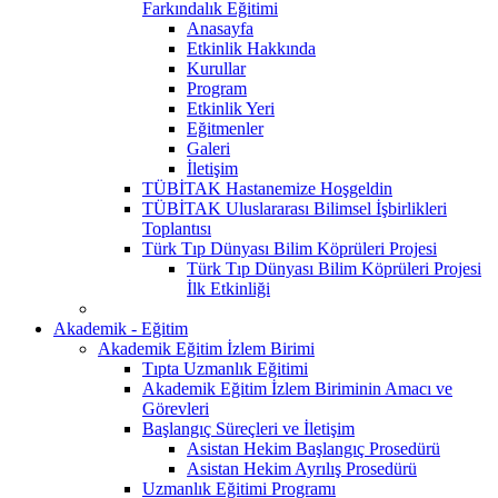
Farkındalık Eğitimi
Anasayfa
Etkinlik Hakkında
Kurullar
Program
Etkinlik Yeri
Eğitmenler
Galeri
İletişim
TÜBİTAK Hastanemize Hoşgeldin
TÜBİTAK Uluslararası Bilimsel İşbirlikleri
Toplantısı
Türk Tıp Dünyası Bilim Köprüleri Projesi
Türk Tıp Dünyası Bilim Köprüleri Projesi
İlk Etkinliği
Akademik - Eğitim
Akademik Eğitim İzlem Birimi
Tıpta Uzmanlık Eğitimi
Akademik Eğitim İzlem Biriminin Amacı ve
Görevleri
Başlangıç Süreçleri ve İletişim
Asistan Hekim Başlangıç Prosedürü
Asistan Hekim Ayrılış Prosedürü
Uzmanlık Eğitimi Programı