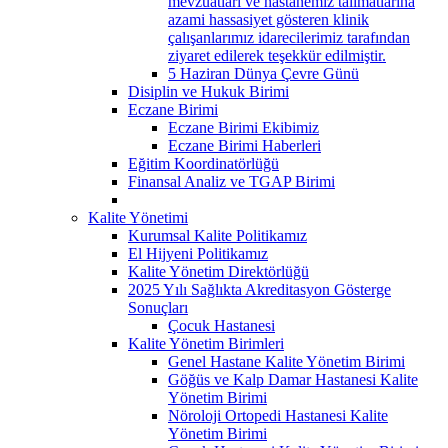
mevzuatları ve hastanemiz talimatlarına
azami hassasiyet gösteren klinik
çalışanlarımız idarecilerimiz tarafından
ziyaret edilerek teşekkür edilmiştir.
5 Haziran Dünya Çevre Günü
Disiplin ve Hukuk Birimi
Eczane Birimi
Eczane Birimi Ekibimiz
Eczane Birimi Haberleri
Eğitim Koordinatörlüğü
Finansal Analiz ve TGAP Birimi
Kalite Yönetimi
Kurumsal Kalite Politikamız
El Hijyeni Politikamız
Kalite Yönetim Direktörlüğü
2025 Yılı Sağlıkta Akreditasyon Gösterge
Sonuçları
Çocuk Hastanesi
Kalite Yönetim Birimleri
Genel Hastane Kalite Yönetim Birimi
Göğüs ve Kalp Damar Hastanesi Kalite
Yönetim Birimi
Nöroloji Ortopedi Hastanesi Kalite
Yönetim Birimi