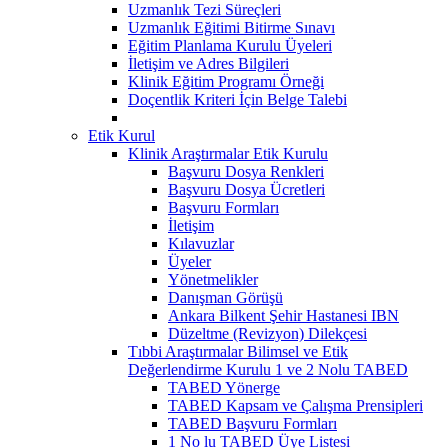
Uzmanlık Tezi Süreçleri
Uzmanlık Eğitimi Bitirme Sınavı
Eğitim Planlama Kurulu Üyeleri
İletişim ve Adres Bilgileri
Klinik Eğitim Programı Örneği
Doçentlik Kriteri İçin Belge Talebi
Etik Kurul
Klinik Araştırmalar Etik Kurulu
Başvuru Dosya Renkleri
Başvuru Dosya Ücretleri
Başvuru Formları
İletişim
Kılavuzlar
Üyeler
Yönetmelikler
Danışman Görüşü
Ankara Bilkent Şehir Hastanesi IBN
Düzeltme (Revizyon) Dilekçesi
Tıbbi Araştırmalar Bilimsel ve Etik
Değerlendirme Kurulu 1 ve 2 Nolu TABED
TABED Yönerge
TABED Kapsam ve Çalışma Prensipleri
TABED Başvuru Formları
1 No lu TABED Üye Listesi