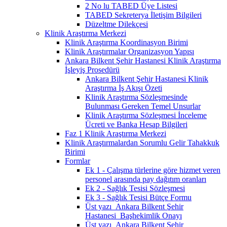
2 No lu TABED Üye Listesi
TABED Sekreterya İletişim Bilgileri
Düzeltme Dilekçesi
Klinik Araştırma Merkezi
Klinik Araştırma Koordinasyon Birimi
Klinik Araştırmalar Organizasyon Yapısı
Ankara Bilkent Şehir Hastanesi Klinik Araştırma
İşleyiş Prosedürü
Ankara Bilkent Şehir Hastanesi Klinik
Araştırma İş Akışı Özeti
Klinik Araştırma Sözleşmesinde
Bulunması Gereken Temel Unsurlar
Klinik Araştırma Sözleşmesi İnceleme
Ücreti ve Banka Hesap Bilgileri
Faz 1 Klinik Araştırma Merkezi
Klinik Araştırmalardan Sorumlu Gelir Tahakkuk
Birimi
Formlar
Ek 1 - Çalışma türlerine göre hizmet veren
personel arasında pay dağıtım oranları
Ek 2 - Sağlık Tesisi Sözleşmesi
Ek 3 - Sağlık Tesisi Bütçe Formu
Üst yazı_Ankara Bilkent Şehir
Hastanesi_Başhekimlik Onayı
Üst yazı_Ankara Bilkent Şehir