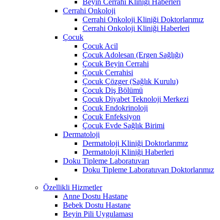
Beyin Cerrahi Kliniği Haberleri
Cerrahi Onkoloji
Cerrahi Onkoloji Kliniği Doktorlarımız
Cerrahi Onkoloji Kliniği Haberleri
Çocuk
Çocuk Acil
Çocuk Adolesan (Ergen Sağlığı)
Çocuk Beyin Cerrahi
Çocuk Cerrahisi
Çocuk Çözger (Sağlık Kurulu)
Çocuk Diş Bölümü
Çocuk Diyabet Teknoloji Merkezi
Çocuk Endokrinoloji
Çocuk Enfeksiyon
Çocuk Evde Sağlık Birimi
Dermatoloji
Dermatoloji Kliniği Doktorlarımız
Dermatoloji Kliniği Haberleri
Doku Tipleme Laboratuvarı
Doku Tipleme Laboratuvarı Doktorlarımız
Özellikli Hizmetler
Anne Dostu Hastane
Bebek Dostu Hastane
Beyin Pili Uygulaması