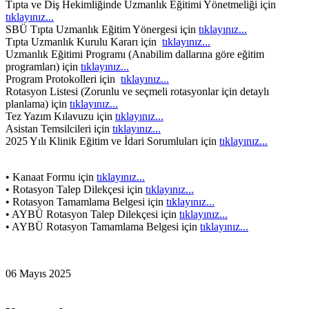
Tıpta ve Diş Hekimliğinde Uzmanlık Eğitimi Yönetmeliği için
tıklayınız...
SBÜ Tıpta Uzmanlık Eğitim Yönergesi için
tıklayınız...
Tıpta Uzmanlık Kurulu Kararı için
tıklayınız...
Uzmanlık Eğitimi Programı (Anabilim dallarına göre eğitim
programları) için
tıklayınız...
Program Protokolleri için
tıklayınız...
Rotasyon Listesi (Zorunlu ve seçmeli rotasyonlar için detaylı
planlama) için
tıklayınız...
Tez Yazım Kılavuzu için
tıklayınız...
Asistan Temsilcileri için
tıklayınız...
2025 Yılı Klinik Eğitim ve İdari Sorumluları için
tıklayınız...
• Kanaat Formu için
tıklayınız...
• Rotasyon Talep Dilekçesi için
tıklayınız...
• Rotasyon Tamamlama Belgesi için
tıklayınız...
• AYBÜ Rotasyon Talep Dilekçesi için
tıklayınız...
• AYBÜ Rotasyon Tamamlama Belgesi için
tıklayınız...
06 Mayıs 2025