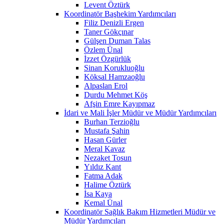
Levent Öztürk
Koordinatör Başhekim Yardımcıları
Filiz Denizli Ergen
Taner Gökçınar
Gülşen Duman Talas
Özlem Ünal
İzzet Özgürlük
Sinan Korukluoğlu
Köksal Hamzaoğlu
Alpaslan Erol
Durdu Mehmet Köş
Afşin Emre Kayıpmaz
İdari ve Mali İşler Müdür ve Müdür Yardımcıları
Burhan Terzioğlu
Mustafa Şahin
Hasan Gürler
Meral Kavaz
Nezaket Tosun
Yıldız Kant
Fatma Adak
Halime Öztürk
İsa Kaya
Kemal Ünal
Koordinatör Sağlık Bakım Hizmetleri Müdür ve
Müdür Yardımcıları