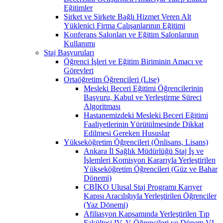
Eğitimler
Şirket ve Şirkete Bağlı Hizmet Veren Alt
Yüklenici Firma Çalışanlarının Eğitimi
Konferans Salonları ve Eğitim Salonlarının
Kullanımı
Staj Başvuruları
Öğrenci İşleri ve Eğitim Biriminin Amacı ve
Görevleri
Ortaöğretim Öğrencileri (Lise)
Mesleki Beceri Eğitimi Öğrencilerinin
Başvuru, Kabul ve Yerleştirme Süreci
Algoritması
Hastanemizdeki Mesleki Beceri Eğitimi
Faaliyetlerinin Yürütülmesinde Dikkat
Edilmesi Gereken Hususlar
Yükseköğretim Öğrencileri (Önlisans, Lisans)
Ankara İl Sağlık Müdürlüğü Staj İş ve
İşlemleri Komisyon Kararıyla Yerleştirilen
Yükseköğretim Öğrencileri (Güz ve Bahar
Dönemi)
CBİKO Ulusal Staj Programı Karıyer
Kapısı Aracılığıyla Yerleştirilen Öğrenciler
(Yaz Dönemi)
Afiliasyon Kapsamında Yerleştirilen Tıp
Fakültesi IV, V Öğrencileri ve Dönem VI