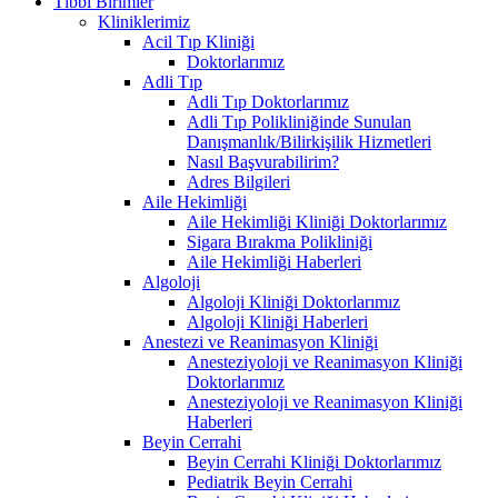
Tıbbi Birimler
Kliniklerimiz
Acil Tıp Kliniği
Doktorlarımız
Adli Tıp
Adli Tıp Doktorlarımız
Adli Tıp Polikliniğinde Sunulan
Danışmanlık/Bilirkişilik Hizmetleri
Nasıl Başvurabilirim?
Adres Bilgileri
Aile Hekimliği
Aile Hekimliği Kliniği Doktorlarımız
Sigara Bırakma Polikliniği
Aile Hekimliği Haberleri
Algoloji
Algoloji Kliniği Doktorlarımız
Algoloji Kliniği Haberleri
Anestezi ve Reanimasyon Kliniği
Anesteziyoloji ve Reanimasyon Kliniği
Doktorlarımız
Anesteziyoloji ve Reanimasyon Kliniği
Haberleri
Beyin Cerrahi
Beyin Cerrahi Kliniği Doktorlarımız
Pediatrik Beyin Cerrahi