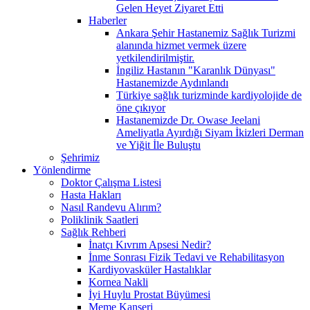
Gelen Heyet Ziyaret Etti
Haberler
Ankara Şehir Hastanemiz Sağlık Turizmi
alanında hizmet vermek üzere
yetkilendirilmiştir.
İngiliz Hastanın "Karanlık Dünyası"
Hastanemizde Aydınlandı
Türkiye sağlık turizminde kardiyolojide de
öne çıkıyor
Hastanemizde Dr. Owase Jeelani
Ameliyatla Ayırdığı Siyam İkizleri Derman
ve Yiğit İle Buluştu
Şehrimiz
Yönlendirme
Doktor Çalışma Listesi
Hasta Hakları
Nasıl Randevu Alırım?
Poliklinik Saatleri
Sağlık Rehberi
İnatçı Kıvrım Apsesi Nedir?
İnme Sonrası Fizik Tedavi ve Rehabilitasyon
Kardiyovasküler Hastalıklar
Kornea Nakli
İyi Huylu Prostat Büyümesi
Meme Kanseri