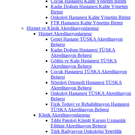
Çocuk Hastanesi Kalite Yönetim Birimi
Kadın Doğum Hastanesi Kalite Yönetim
Birimi
Onkoloji Hastanesi Kalite Yönetim Birimi
FTR Hastanesi Kalite Yönetim Birimi
Hizmet ve Klinik Akreditasyonlarımız
Hizmet Akreditasyonlarımız
Genel Hastane TÜSKA Akreditasyon
Belgesi
Kadın Doğum Hastanesi TÜSKA
Akreditasyon Belgesi
Göğüs ve Kalp Hastanesi TÜSKA
Akreditasyon Belgesi
Çocuk Hastanesi TÜSKA Akreditasyon
Belgesi
Nöroloji Ortopedi Hastanesi TÜSKA
Akreditasyon Belgesi
Onkoloji Hastanesi TÜSKA Akreditasyon
Belgesi
Fizik Tedavi ve Rehabilitasyon Hastanesi
TÜSKA Akreditasyon Belgesi
Klinik Akreditasyonlarımız
Tıbbi Patoloji Kliniği Kurum Uzmanlık
Eğitimi Akreditasyon Belgesi
Türk Radyasyon Onkolojisi Yeterlilik