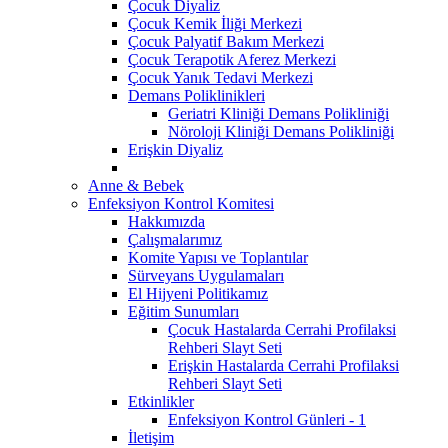
Çocuk Diyaliz
Çocuk Kemik İliği Merkezi
Çocuk Palyatif Bakım Merkezi
Çocuk Terapotik Aferez Merkezi
Çocuk Yanık Tedavi Merkezi
Demans Poliklinikleri
Geriatri Kliniği Demans Polikliniği
Nöroloji Kliniği Demans Polikliniği
Erişkin Diyaliz
Anne & Bebek
Enfeksiyon Kontrol Komitesi
Hakkımızda
Çalışmalarımız
Komite Yapısı ve Toplantılar
Sürveyans Uygulamaları
El Hijyeni Politikamız
Eğitim Sunumları
Çocuk Hastalarda Cerrahi Profilaksi
Rehberi Slayt Seti
Erişkin Hastalarda Cerrahi Profilaksi
Rehberi Slayt Seti
Etkinlikler
Enfeksiyon Kontrol Günleri - 1
İletişim