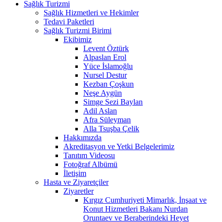
Sağlık Turizmi
Sağlık Hizmetleri ve Hekimler
Tedavi Paketleri
Sağlık Turizmi Birimi
Ekibimiz
Levent Öztürk
Alpaslan Erol
Yüce İslamoğlu
Nursel Destur
Kezban Çoşkun
Neşe Aygün
Simge Sezi Baylan
Adil Aslan
Afra Süleyman
Alla Tsuşba Çelik
Hakkımızda
Akreditasyon ve Yetki Belgelerimiz
Tanıtım Videosu
Fotoğraf Albümü
İletişim
Hasta ve Ziyaretçiler
Ziyaretler
Kırgız Cumhuriyeti Mimarlık, İnşaat ve
Konut Hizmetleri Bakanı Nurdan
Oruntaev ve Beraberindeki Heyet