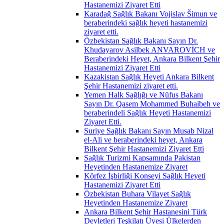
Hastanemizi Ziyaret Etti
Karadağ Sağlık Bakanı Vojislav Šimun ve
beraberindeki sağlık heyeti hastanemizi
ziyaret etti.
Özbekistan Sağlık Bakanı Sayın Dr.
Khudayarov Asilbek ANVAROVİCH ve
Beraberindeki Heyet, Ankara Bilkent Şehir
Hastanemizi Ziyaret Etti
Kazakistan Sağlık Heyeti Ankara Bilkent
Şehir Hastanemizi ziyaret etti.
Yemen Halk Sağlığı ve Nüfus Bakanı
Sayın Dr. Qasem Mohammed Buhaibeh ve
beraberindeli Sağlık Heyeti Hastanemizi
Ziyaret Etti.
Suriye Sağlık Bakanı Sayın Musab Nizal
el-Ali ve beraberindeki heyet, Ankara
Bilkent Şehir Hastanemizi Ziyaret Etti
Sağlık Turizmi Kapsamında Pakistan
Heyetinden Hastanemize Ziyaret
Körfez İşbirliği Konseyi Sağlık Heyeti
Hastanemizi Ziyaret Etti
Özbekistan Buhara Vilayet Sağlık
Heyetinden Hastanemize Ziyaret
Ankara Bilkent Şehir Hastanesini Türk
Devletleri Teşkilatı Üyesi Ülkelerden