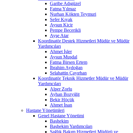
Garibe Adıgüzel
Fatma Yılmaz
Nurhan Kökten Teymuri
Sefer Kıyak
Aysun Kiçir
Pempe Becerikli
Ayşe Atar
Koordinatör Destek Hizmetleri Müdür ve Müdür
Yardımcıları
Ahmet İşler
Aysun Muşdal
Fatma Birsen Ertem
İbrahim Aydoğan
Selahattin Çayırhan
Koordinatör Teknik Hizmetler Müdür ve Müdür
Yardımcıları
Alper Zorlu
Ayhan Bozyiğit
Bekir Höçük
Ahmet İnan
Hastane Yönetimleri
Genel Hastane Yönetimi
Başhekim
Başhekim Yardımcıları
Sağlık Bakım Hizmetleri Müdürü ve