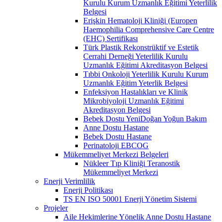
Kurulu Kurum Uzmanlık Eğitimi Yeterlilik
Belgesi
Erişkin Hematoloji Kliniği (Europen
Haemophilia Comprehensive Care Centre
(EHC) Sertifikası
Türk Plastik Rekonstrüktif ve Estetik
Cerrahi Derneği Yeterlilik Kurulu
Uzmanlık Eğitimi Akreditasyon Belgesi
Tıbbi Onkoloji Yeterlilik Kurulu Kurum
Uzmanlık Eğitim Yeterlik Belgesi
Enfeksiyon Hastalıkları ve Klinik
Mikrobiyoloji Uzmanlık Eğitimi
Akreditasyon Belgesi
Bebek Dostu YeniDoğan Yoğun Bakım
Anne Dostu Hastane
Bebek Dostu Hastane
Perinatoloji EBCOG
Mükemmeliyet Merkezi Belgeleri
Nükleer Tıp Kliniği Teranostik
Mükemmeliyet Merkezi
Enerji Verimlilik
Enerji Politikası
TS EN ISO 50001 Enerji Yönetim Sistemi
Projeler
Aile Hekimlerine Yönelik Anne Dostu Hastane