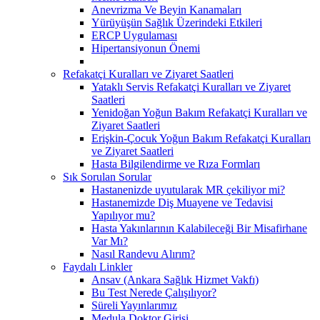
Anevrizma Ve Beyin Kanamaları
Yürüyüşün Sağlık Üzerindeki Etkileri
ERCP Uygulaması
Hipertansiyonun Önemi
Refakatçi Kuralları ve Ziyaret Saatleri
Yataklı Servis Refakatçi Kuralları ve Ziyaret
Saatleri
Yenidoğan Yoğun Bakım Refakatçi Kuralları ve
Ziyaret Saatleri
Erişkin-Çocuk Yoğun Bakım Refakatçi Kuralları
ve Ziyaret Saatleri
Hasta Bilgilendirme ve Rıza Formları
Sık Sorulan Sorular
Hastanenizde uyutularak MR çekiliyor mi?
Hastanemizde Diş Muayene ve Tedavisi
Yapılıyor mu?
Hasta Yakınlarının Kalabileceği Bir Misafirhane
Var Mı?
Nasıl Randevu Alırım?
Faydalı Linkler
Ansav (Ankara Sağlık Hizmet Vakfı)
Bu Test Nerede Çalışılıyor?
Süreli Yayınlarımız
Medula Doktor Girişi