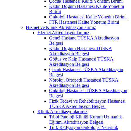
Çocuk Hastanesi Kalite Yönetim Birimi
Kadın Doğum Hastanesi Kalite Yönetim
Birimi
Onkoloji Hastanesi Kalite Yönetim Birimi
FTR Hastanesi Kalite Yönetim Birimi
Hizmet ve Klinik Akreditasyonlarımız
Hizmet Akreditasyonlarımız
Genel Hastane TÜSKA Akreditasyon
Belgesi
Kadın Doğum Hastanesi TÜSKA
Akreditasyon Belgesi
Göğüs ve Kalp Hastanesi TÜSKA
Akreditasyon Belgesi
Çocuk Hastanesi TÜSKA Akreditasyon
Belgesi
Nöroloji Ortopedi Hastanesi TÜSKA
Akreditasyon Belgesi
Onkoloji Hastanesi TÜSKA Akreditasyon
Belgesi
Fizik Tedavi ve Rehabilitasyon Hastanesi
TÜSKA Akreditasyon Belgesi
Klinik Akreditasyonlarımız
Tıbbi Patoloji Kliniği Kurum Uzmanlık
Eğitimi Akreditasyon Belgesi
Türk Radyasyon Onkolojisi Yeterlilik