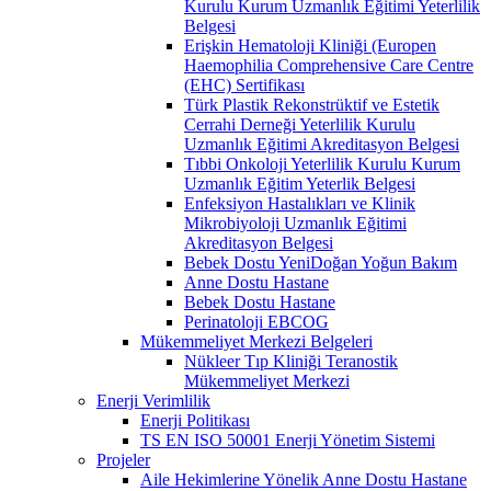
Kurulu Kurum Uzmanlık Eğitimi Yeterlilik
Belgesi
Erişkin Hematoloji Kliniği (Europen
Haemophilia Comprehensive Care Centre
(EHC) Sertifikası
Türk Plastik Rekonstrüktif ve Estetik
Cerrahi Derneği Yeterlilik Kurulu
Uzmanlık Eğitimi Akreditasyon Belgesi
Tıbbi Onkoloji Yeterlilik Kurulu Kurum
Uzmanlık Eğitim Yeterlik Belgesi
Enfeksiyon Hastalıkları ve Klinik
Mikrobiyoloji Uzmanlık Eğitimi
Akreditasyon Belgesi
Bebek Dostu YeniDoğan Yoğun Bakım
Anne Dostu Hastane
Bebek Dostu Hastane
Perinatoloji EBCOG
Mükemmeliyet Merkezi Belgeleri
Nükleer Tıp Kliniği Teranostik
Mükemmeliyet Merkezi
Enerji Verimlilik
Enerji Politikası
TS EN ISO 50001 Enerji Yönetim Sistemi
Projeler
Aile Hekimlerine Yönelik Anne Dostu Hastane