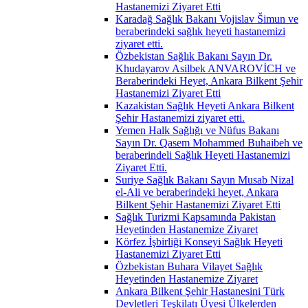
Hastanemizi Ziyaret Etti
Karadağ Sağlık Bakanı Vojislav Šimun ve
beraberindeki sağlık heyeti hastanemizi
ziyaret etti.
Özbekistan Sağlık Bakanı Sayın Dr.
Khudayarov Asilbek ANVAROVİCH ve
Beraberindeki Heyet, Ankara Bilkent Şehir
Hastanemizi Ziyaret Etti
Kazakistan Sağlık Heyeti Ankara Bilkent
Şehir Hastanemizi ziyaret etti.
Yemen Halk Sağlığı ve Nüfus Bakanı
Sayın Dr. Qasem Mohammed Buhaibeh ve
beraberindeli Sağlık Heyeti Hastanemizi
Ziyaret Etti.
Suriye Sağlık Bakanı Sayın Musab Nizal
el-Ali ve beraberindeki heyet, Ankara
Bilkent Şehir Hastanemizi Ziyaret Etti
Sağlık Turizmi Kapsamında Pakistan
Heyetinden Hastanemize Ziyaret
Körfez İşbirliği Konseyi Sağlık Heyeti
Hastanemizi Ziyaret Etti
Özbekistan Buhara Vilayet Sağlık
Heyetinden Hastanemize Ziyaret
Ankara Bilkent Şehir Hastanesini Türk
Devletleri Teşkilatı Üyesi Ülkelerden