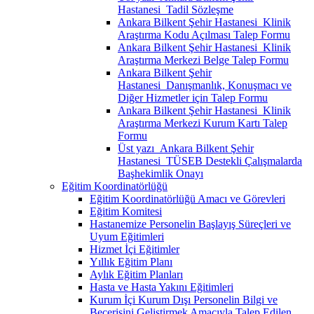
Hastanesi_Tadil Sözleşme
Ankara Bilkent Şehir Hastanesi_Klinik
Araştırma Kodu Açılması Talep Formu
Ankara Bilkent Şehir Hastanesi_Klinik
Araştırma Merkezi Belge Talep Formu
Ankara Bilkent Şehir
Hastanesi_Danışmanlık, Konuşmacı ve
Diğer Hizmetler için Talep Formu
Ankara Bilkent Şehir Hastanesi_Klinik
Araştırma Merkezi Kurum Kartı Talep
Formu
Üst yazı_Ankara Bilkent Şehir
Hastanesi_TÜSEB Destekli Çalışmalarda
Başhekimlik Onayı
Eğitim Koordinatörlüğü
Eğitim Koordinatörlüğü Amacı ve Görevleri
Eğitim Komitesi
Hastanemize Personelin Başlayış Süreçleri ve
Uyum Eğitimleri
Hizmet İçi Eğitimler
Yıllık Eğitim Planı
Aylık Eğitim Planları
Hasta ve Hasta Yakını Eğitimleri
Kurum İçi Kurum Dışı Personelin Bilgi ve
Becerisini Geliştirmek Amacıyla Talep Edilen