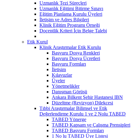
Uzmanlık Tezi Süreçleri
Uzmanlık Eğitimi Bitirme Sınavı
Eğitim Planlama Kurulu Üyeleri
İletişim ve Adres Bilgileri
Klinik Eğitim Programı Örneği
Doçentlik Kriteri İçin Belge Talebi
Etik Kurul
Klinik Araştırmalar Etik Kurulu
Başvuru Dosya Renkleri
Başvuru Dosya Ücretleri
Başvuru Formları
İletişim
Kılavuzlar
Üyeler
Yönetmelikler
Danışman Görüşü
Ankara Bilkent Şehir Hastanesi IBN
Düzeltme (Revizyon) Dilekçesi
Tıbbi Araştırmalar Bilimsel ve Etik
Değerlendirme Kurulu 1 ve 2 Nolu TABED
TABED Yönerge
TABED Kapsam ve Çalışma Prensipleri
TABED Başvuru Formları
1 No lu TABED Üye Listesi