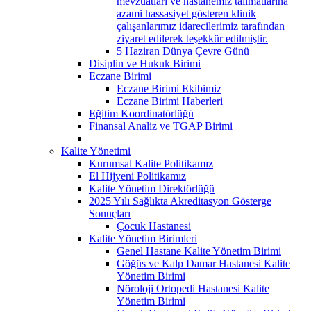
mevzuatları ve hastanemiz talimatlarına
azami hassasiyet gösteren klinik
çalışanlarımız idarecilerimiz tarafından
ziyaret edilerek teşekkür edilmiştir.
5 Haziran Dünya Çevre Günü
Disiplin ve Hukuk Birimi
Eczane Birimi
Eczane Birimi Ekibimiz
Eczane Birimi Haberleri
Eğitim Koordinatörlüğü
Finansal Analiz ve TGAP Birimi
Kalite Yönetimi
Kurumsal Kalite Politikamız
El Hijyeni Politikamız
Kalite Yönetim Direktörlüğü
2025 Yılı Sağlıkta Akreditasyon Gösterge
Sonuçları
Çocuk Hastanesi
Kalite Yönetim Birimleri
Genel Hastane Kalite Yönetim Birimi
Göğüs ve Kalp Damar Hastanesi Kalite
Yönetim Birimi
Nöroloji Ortopedi Hastanesi Kalite
Yönetim Birimi