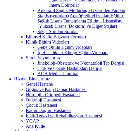
İntern Doktorlar
Ankara İl Sağlık Müdürlüğü Üzerinden Yapılan
Staj Başvuruları (Açıköğretim/Uzaktan Eğitim,
Sağlık Lisans Tamamlama Eğitimi, Lisansüstü
(Yüksek Lisans, Doktora) ve Diğer Stajlar)
Sıkça Sorulan Sorular
Bilimsel Katkı Başvuru Formları
Klinik Eğitim Videoları
Gebe Okulu Eğitim Videoları
İç Hastalıkları Kliniği Eğitim Videoarı
Süreli Yayınlarımız
Jinekoloji-Obstetrik ve Neonatoloji Tıp Dergisi
Türkiye Çocuk Hastalıkları Dergisi
ACH Medical Journal
Hizmet Binalarımız
Genel Hastane
Göğüs ve Kalp Damar Hastanesi
Nöroloji - Ortopedi Hastanesi
Onkoloji Hastanesi
Çocuk Hastanesi
Kadın Doğum Hastanesi
Fizik Tedavi ve Rehabilitasyon Hastanesi
YGAP
Ana Kütle