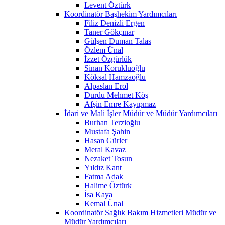
Levent Öztürk
Koordinatör Başhekim Yardımcıları
Filiz Denizli Ergen
Taner Gökçınar
Gülşen Duman Talas
Özlem Ünal
İzzet Özgürlük
Sinan Korukluoğlu
Köksal Hamzaoğlu
Alpaslan Erol
Durdu Mehmet Köş
Afşin Emre Kayıpmaz
İdari ve Mali İşler Müdür ve Müdür Yardımcıları
Burhan Terzioğlu
Mustafa Şahin
Hasan Gürler
Meral Kavaz
Nezaket Tosun
Yıldız Kant
Fatma Adak
Halime Öztürk
İsa Kaya
Kemal Ünal
Koordinatör Sağlık Bakım Hizmetleri Müdür ve
Müdür Yardımcıları