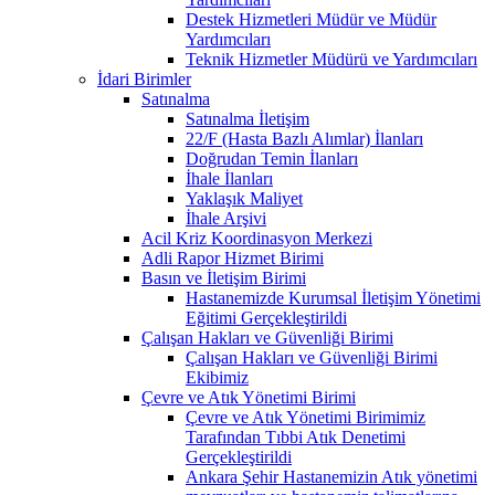
Destek Hizmetleri Müdür ve Müdür
Yardımcıları
Teknik Hizmetler Müdürü ve Yardımcıları
İdari Birimler
Satınalma
Satınalma İletişim
22/F (Hasta Bazlı Alımlar) İlanları
Doğrudan Temin İlanları
İhale İlanları
Yaklaşık Maliyet
İhale Arşivi
Acil Kriz Koordinasyon Merkezi
Adli Rapor Hizmet Birimi
Basın ve İletişim Birimi
Hastanemizde Kurumsal İletişim Yönetimi
Eğitimi Gerçekleştirildi
Çalışan Hakları ve Güvenliği Birimi
Çalışan Hakları ve Güvenliği Birimi
Ekibimiz
Çevre ve Atık Yönetimi Birimi
Çevre ve Atık Yönetimi Birimimiz
Tarafından Tıbbi Atık Denetimi
Gerçekleştirildi
Ankara Şehir Hastanemizin Atık yönetimi