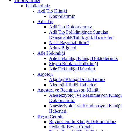
Tıbbi Birimler
Kliniklerimiz
Acil Tıp Kliniği
Doktorlarımız
Adli Tıp
Adli Tıp Doktorlarımız
Adli Tıp Polikliniğinde Sunulan
Danışmanlık/Bilirkişilik Hizmetleri
Nasıl Başvurabilirim?
Adres Bilgileri
Aile Hekimliği
Aile Hekimliği Kliniği Doktorlarımız
Sigara Bırakma Polikliniği
Aile Hekimliği Haberleri
Algoloji
Algoloji Kliniği Doktorlarımız
Algoloji Kliniği Haberleri
Anestezi ve Reanimasyon Kliniği
Anesteziyoloji ve Reanimasyon Kliniği
Doktorlarımız
Anesteziyoloji ve Reanimasyon Kliniği
Haberleri
Beyin Cerrahi
Beyin Cerrahi Kliniği Doktorlarımız
Pediatrik Beyin Cerrahi