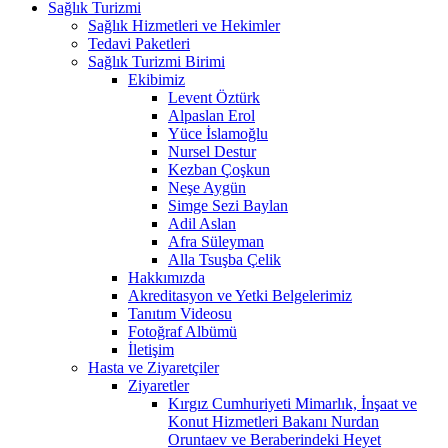
Sağlık Turizmi
Sağlık Hizmetleri ve Hekimler
Tedavi Paketleri
Sağlık Turizmi Birimi
Ekibimiz
Levent Öztürk
Alpaslan Erol
Yüce İslamoğlu
Nursel Destur
Kezban Çoşkun
Neşe Aygün
Simge Sezi Baylan
Adil Aslan
Afra Süleyman
Alla Tsuşba Çelik
Hakkımızda
Akreditasyon ve Yetki Belgelerimiz
Tanıtım Videosu
Fotoğraf Albümü
İletişim
Hasta ve Ziyaretçiler
Ziyaretler
Kırgız Cumhuriyeti Mimarlık, İnşaat ve
Konut Hizmetleri Bakanı Nurdan
Oruntaev ve Beraberindeki Heyet