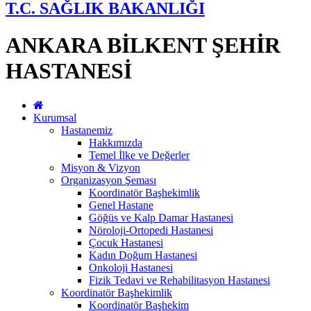
T.C. SAĞLIK BAKANLIĞI
ANKARA BİLKENT ŞEHİR
HASTANESİ
Kurumsal
Hastanemiz
Hakkımızda
Temel İlke ve Değerler
Misyon & Vizyon
Organizasyon Şeması
Koordinatör Başhekimlik
Genel Hastane
Göğüs ve Kalp Damar Hastanesi
Nöroloji-Ortopedi Hastanesi
Çocuk Hastanesi
Kadın Doğum Hastanesi
Onkoloji Hastanesi
Fizik Tedavi ve Rehabilitasyon Hastanesi
Koordinatör Başhekimlik
Koordinatör Başhekim