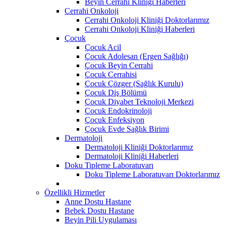
Beyin Cerrahi Kliniği Haberleri
Cerrahi Onkoloji
Cerrahi Onkoloji Kliniği Doktorlarımız
Cerrahi Onkoloji Kliniği Haberleri
Çocuk
Çocuk Acil
Çocuk Adolesan (Ergen Sağlığı)
Çocuk Beyin Cerrahi
Çocuk Cerrahisi
Çocuk Çözger (Sağlık Kurulu)
Çocuk Diş Bölümü
Çocuk Diyabet Teknoloji Merkezi
Çocuk Endokrinoloji
Çocuk Enfeksiyon
Çocuk Evde Sağlık Birimi
Dermatoloji
Dermatoloji Kliniği Doktorlarımız
Dermatoloji Kliniği Haberleri
Doku Tipleme Laboratuvarı
Doku Tipleme Laboratuvarı Doktorlarımız
Özellikli Hizmetler
Anne Dostu Hastane
Bebek Dostu Hastane
Beyin Pili Uygulaması