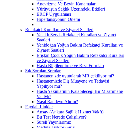
Anevrizma Ve Beyin Kanamaları
Yürüyüşün Sağlık Üzerindeki Etkileri
ERCP Uygulaması
Hipertansiyonun Önemi
Refakatçi Kuralları ve Ziyaret Saatleri
Yataklı Servis Refakatçi Kuralları ve Ziyaret
Saatleri
Yenidoğan Yoğun Bakım Refakatçi Kuralları ve
Ziyaret Saatleri
Erişkin-Çocuk Yoğun Bakım Refakatçi Kuralları
ve Ziyaret Saatleri
Hasta Bilgilendirme ve Rıza Formları
Sık Sorulan Sorular
Hastanenizde uyutularak MR çekiliyor mi?
Hastanemizde Diş Muayene ve Tedavisi
Yapılıyor mu?
Hasta Yakınlarının Kalabileceği Bir Misafirhane
Var Mı?
Nasıl Randevu Alırım?
Faydalı Linkler
Ansav (Ankara Sağlık Hizmet Vakfı)
Bu Test Nerede Çalışılıyor?
Süreli Yayınlarımız
Medula Doktor Girişi