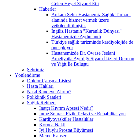
Gelen Heyet Ziyaret Etti
Haberler
Ankara Şehir Hastanemiz Sağlık Turizmi
alanında hizmet vermek üzere
yetkilendirilmiştir.
İngiliz Hastanın "Karanlık Dünyası"
Hastanemizde Aydınlandı
Türkiye sağlık turizminde kardiyolojide de
öne çıkıyor
Hastanemizde Dr. Owase Jeelani
Ameliyatla Ayırdığı Siyam İkizleri Derman
ve Yiğit İle Buluştu
Şehrimiz
Yönlendirme
Doktor Çalışma Listesi
Hasta Hakları
Nasıl Randevu Alırım?
Poliklinik Saatleri
Sağlık Rehberi
İnatçı Kıvrım Apsesi Nedir?
İnme Sonrası Fizik Tedavi ve Rehabilitasyon
Kardiyovasküler Hastalıklar
Kornea Nakli
İyi Huylu Prostat Büyümesi
Meme Kanseri