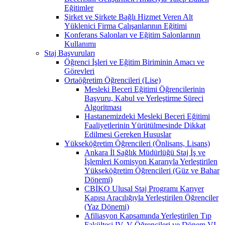
Eğitimler
Şirket ve Şirkete Bağlı Hizmet Veren Alt
Yüklenici Firma Çalışanlarının Eğitimi
Konferans Salonları ve Eğitim Salonlarının
Kullanımı
Staj Başvuruları
Öğrenci İşleri ve Eğitim Biriminin Amacı ve
Görevleri
Ortaöğretim Öğrencileri (Lise)
Mesleki Beceri Eğitimi Öğrencilerinin
Başvuru, Kabul ve Yerleştirme Süreci
Algoritması
Hastanemizdeki Mesleki Beceri Eğitimi
Faaliyetlerinin Yürütülmesinde Dikkat
Edilmesi Gereken Hususlar
Yükseköğretim Öğrencileri (Önlisans, Lisans)
Ankara İl Sağlık Müdürlüğü Staj İş ve
İşlemleri Komisyon Kararıyla Yerleştirilen
Yükseköğretim Öğrencileri (Güz ve Bahar
Dönemi)
CBİKO Ulusal Staj Programı Karıyer
Kapısı Aracılığıyla Yerleştirilen Öğrenciler
(Yaz Dönemi)
Afiliasyon Kapsamında Yerleştirilen Tıp
Fakültesi IV, V Öğrencileri ve Dönem VI