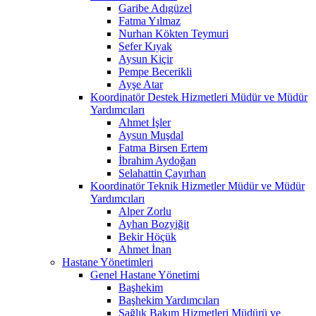
Garibe Adıgüzel
Fatma Yılmaz
Nurhan Kökten Teymuri
Sefer Kıyak
Aysun Kiçir
Pempe Becerikli
Ayşe Atar
Koordinatör Destek Hizmetleri Müdür ve Müdür
Yardımcıları
Ahmet İşler
Aysun Muşdal
Fatma Birsen Ertem
İbrahim Aydoğan
Selahattin Çayırhan
Koordinatör Teknik Hizmetler Müdür ve Müdür
Yardımcıları
Alper Zorlu
Ayhan Bozyiğit
Bekir Höçük
Ahmet İnan
Hastane Yönetimleri
Genel Hastane Yönetimi
Başhekim
Başhekim Yardımcıları
Sağlık Bakım Hizmetleri Müdürü ve