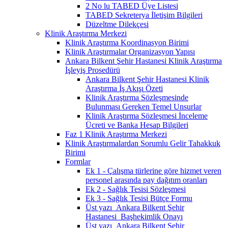
2 No lu TABED Üye Listesi
TABED Sekreterya İletişim Bilgileri
Düzeltme Dilekçesi
Klinik Araştırma Merkezi
Klinik Araştırma Koordinasyon Birimi
Klinik Araştırmalar Organizasyon Yapısı
Ankara Bilkent Şehir Hastanesi Klinik Araştırma
İşleyiş Prosedürü
Ankara Bilkent Şehir Hastanesi Klinik
Araştırma İş Akışı Özeti
Klinik Araştırma Sözleşmesinde
Bulunması Gereken Temel Unsurlar
Klinik Araştırma Sözleşmesi İnceleme
Ücreti ve Banka Hesap Bilgileri
Faz 1 Klinik Araştırma Merkezi
Klinik Araştırmalardan Sorumlu Gelir Tahakkuk
Birimi
Formlar
Ek 1 - Çalışma türlerine göre hizmet veren
personel arasında pay dağıtım oranları
Ek 2 - Sağlık Tesisi Sözleşmesi
Ek 3 - Sağlık Tesisi Bütçe Formu
Üst yazı_Ankara Bilkent Şehir
Hastanesi_Başhekimlik Onayı
Üst yazı_Ankara Bilkent Şehir