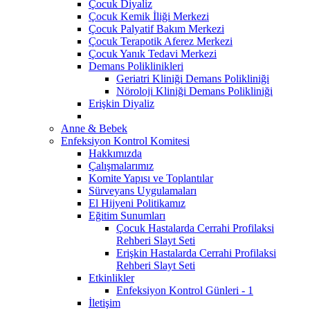
Çocuk Diyaliz
Çocuk Kemik İliği Merkezi
Çocuk Palyatif Bakım Merkezi
Çocuk Terapotik Aferez Merkezi
Çocuk Yanık Tedavi Merkezi
Demans Poliklinikleri
Geriatri Kliniği Demans Polikliniği
Nöroloji Kliniği Demans Polikliniği
Erişkin Diyaliz
Anne & Bebek
Enfeksiyon Kontrol Komitesi
Hakkımızda
Çalışmalarımız
Komite Yapısı ve Toplantılar
Sürveyans Uygulamaları
El Hijyeni Politikamız
Eğitim Sunumları
Çocuk Hastalarda Cerrahi Profilaksi
Rehberi Slayt Seti
Erişkin Hastalarda Cerrahi Profilaksi
Rehberi Slayt Seti
Etkinlikler
Enfeksiyon Kontrol Günleri - 1
İletişim