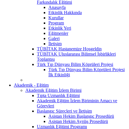
Farkındalık Eğitimi
Anasayfa
Etkinlik Hakkında
Kurullar
Program
Etkinlik Yeri
Eğitmenler
Galeri
İletişim
TÜBİTAK Hastanemize Hoşgeldin
TÜBİTAK Uluslararası Bilimsel İşbirlikleri
Toplantısı
Türk Tıp Dünyası Bilim Köprüleri Projesi
Türk Tıp Dünyası Bilim Köprüleri Projesi
İlk Etkinliği
Akademik - Eğitim
Akademik Eğitim İzlem Birimi
Tıpta Uzmanlık Eğitimi
Akademik Eğitim İzlem Biriminin Amacı ve
Görevleri
Başlangıç Süreçleri ve İletişim
Asistan Hekim Başlangıç Prosedürü
Asistan Hekim Ayrılış Prosedürü
Uzmanlık Eğitimi Programı