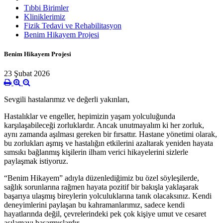
Tıbbi Birimler
Kliniklerimiz
Fizik Tedavi ve Rehabilitasyon
Benim Hikayem Projesi
Benim Hikayem Projesi
23 Şubat 2026
Sevgili hastalarımız ve değerli yakınları,
Hastalıklar ve engeller, hepimizin yaşam yolculuğunda
karşılaşabileceği zorluklardır. Ancak unutmayalım ki her zorluk,
aynı zamanda aşılması gereken bir fırsattır. Hastane yönetimi olarak,
bu zorlukları aşmış ve hastalığın etkilerini azaltarak yeniden hayata
sımsıkı bağlanmış kişilerin ilham verici hikayelerini sizlerle
paylaşmak istiyoruz.
“Benim Hikayem” adıyla düzenlediğimiz bu özel söyleşilerde,
sağlık sorunlarına rağmen hayata pozitif bir bakışla yaklaşarak
başarıya ulaşmış bireylerin yolculuklarına tanık olacaksınız. Kendi
deneyimlerini paylaşan bu kahramanlarımız, sadece kendi
hayatlarında değil, çevrelerindeki pek çok kişiye umut ve cesaret
aşılamayı başarmışlardır.