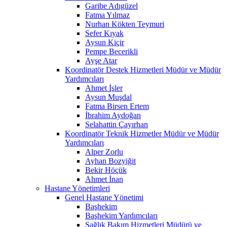
Garibe Adıgüzel
Fatma Yılmaz
Nurhan Kökten Teymuri
Sefer Kıyak
Aysun Kiçir
Pempe Becerikli
Ayşe Atar
Koordinatör Destek Hizmetleri Müdür ve Müdür
Yardımcıları
Ahmet İşler
Aysun Muşdal
Fatma Birsen Ertem
İbrahim Aydoğan
Selahattin Çayırhan
Koordinatör Teknik Hizmetler Müdür ve Müdür
Yardımcıları
Alper Zorlu
Ayhan Bozyiğit
Bekir Höçük
Ahmet İnan
Hastane Yönetimleri
Genel Hastane Yönetimi
Başhekim
Başhekim Yardımcıları
Sağlık Bakım Hizmetleri Müdürü ve