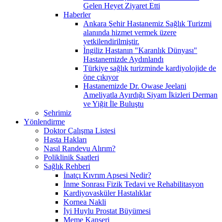
Gelen Heyet Ziyaret Etti
Haberler
Ankara Şehir Hastanemiz Sağlık Turizmi
alanında hizmet vermek üzere
yetkilendirilmiştir.
İngiliz Hastanın "Karanlık Dünyası"
Hastanemizde Aydınlandı
Türkiye sağlık turizminde kardiyolojide de
öne çıkıyor
Hastanemizde Dr. Owase Jeelani
Ameliyatla Ayırdığı Siyam İkizleri Derman
ve Yiğit İle Buluştu
Şehrimiz
Yönlendirme
Doktor Çalışma Listesi
Hasta Hakları
Nasıl Randevu Alırım?
Poliklinik Saatleri
Sağlık Rehberi
İnatçı Kıvrım Apsesi Nedir?
İnme Sonrası Fizik Tedavi ve Rehabilitasyon
Kardiyovasküler Hastalıklar
Kornea Nakli
İyi Huylu Prostat Büyümesi
Meme Kanseri