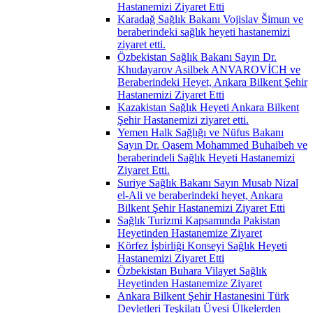
Hastanemizi Ziyaret Etti
Karadağ Sağlık Bakanı Vojislav Šimun ve
beraberindeki sağlık heyeti hastanemizi
ziyaret etti.
Özbekistan Sağlık Bakanı Sayın Dr.
Khudayarov Asilbek ANVAROVİCH ve
Beraberindeki Heyet, Ankara Bilkent Şehir
Hastanemizi Ziyaret Etti
Kazakistan Sağlık Heyeti Ankara Bilkent
Şehir Hastanemizi ziyaret etti.
Yemen Halk Sağlığı ve Nüfus Bakanı
Sayın Dr. Qasem Mohammed Buhaibeh ve
beraberindeli Sağlık Heyeti Hastanemizi
Ziyaret Etti.
Suriye Sağlık Bakanı Sayın Musab Nizal
el-Ali ve beraberindeki heyet, Ankara
Bilkent Şehir Hastanemizi Ziyaret Etti
Sağlık Turizmi Kapsamında Pakistan
Heyetinden Hastanemize Ziyaret
Körfez İşbirliği Konseyi Sağlık Heyeti
Hastanemizi Ziyaret Etti
Özbekistan Buhara Vilayet Sağlık
Heyetinden Hastanemize Ziyaret
Ankara Bilkent Şehir Hastanesini Türk
Devletleri Teşkilatı Üyesi Ülkelerden