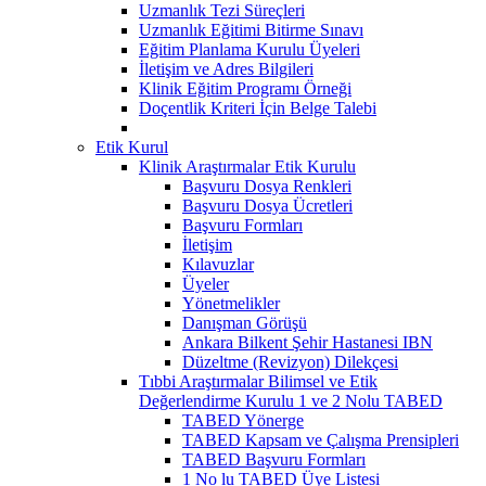
Uzmanlık Tezi Süreçleri
Uzmanlık Eğitimi Bitirme Sınavı
Eğitim Planlama Kurulu Üyeleri
İletişim ve Adres Bilgileri
Klinik Eğitim Programı Örneği
Doçentlik Kriteri İçin Belge Talebi
Etik Kurul
Klinik Araştırmalar Etik Kurulu
Başvuru Dosya Renkleri
Başvuru Dosya Ücretleri
Başvuru Formları
İletişim
Kılavuzlar
Üyeler
Yönetmelikler
Danışman Görüşü
Ankara Bilkent Şehir Hastanesi IBN
Düzeltme (Revizyon) Dilekçesi
Tıbbi Araştırmalar Bilimsel ve Etik
Değerlendirme Kurulu 1 ve 2 Nolu TABED
TABED Yönerge
TABED Kapsam ve Çalışma Prensipleri
TABED Başvuru Formları
1 No lu TABED Üye Listesi