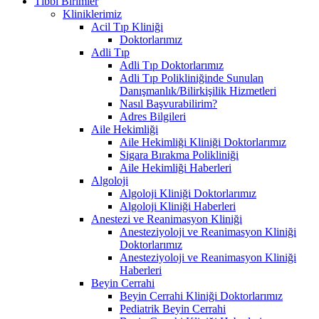
Tıbbi Birimler
Kliniklerimiz
Acil Tıp Kliniği
Doktorlarımız
Adli Tıp
Adli Tıp Doktorlarımız
Adli Tıp Polikliniğinde Sunulan
Danışmanlık/Bilirkişilik Hizmetleri
Nasıl Başvurabilirim?
Adres Bilgileri
Aile Hekimliği
Aile Hekimliği Kliniği Doktorlarımız
Sigara Bırakma Polikliniği
Aile Hekimliği Haberleri
Algoloji
Algoloji Kliniği Doktorlarımız
Algoloji Kliniği Haberleri
Anestezi ve Reanimasyon Kliniği
Anesteziyoloji ve Reanimasyon Kliniği
Doktorlarımız
Anesteziyoloji ve Reanimasyon Kliniği
Haberleri
Beyin Cerrahi
Beyin Cerrahi Kliniği Doktorlarımız
Pediatrik Beyin Cerrahi