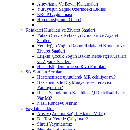
Anevrizma Ve Beyin Kanamaları
Yürüyüşün Sağlık Üzerindeki Etkileri
ERCP Uygulaması
Hipertansiyonun Önemi
Refakatçi Kuralları ve Ziyaret Saatleri
Yataklı Servis Refakatçi Kuralları ve Ziyaret
Saatleri
Yenidoğan Yoğun Bakım Refakatçi Kuralları ve
Ziyaret Saatleri
Erişkin-Çocuk Yoğun Bakım Refakatçi Kuralları
ve Ziyaret Saatleri
Hasta Bilgilendirme ve Rıza Formları
Sık Sorulan Sorular
Hastanenizde uyutularak MR çekiliyor mi?
Hastanemizde Diş Muayene ve Tedavisi
Yapılıyor mu?
Hasta Yakınlarının Kalabileceği Bir Misafirhane
Var Mı?
Nasıl Randevu Alırım?
Faydalı Linkler
Ansav (Ankara Sağlık Hizmet Vakfı)
Bu Test Nerede Çalışılıyor?
Süreli Yayınlarımız
Medula Doktor Girişi