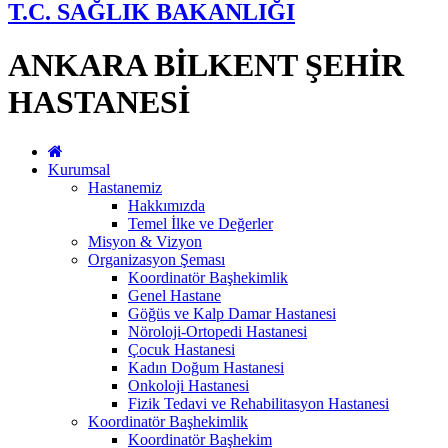
T.C. SAĞLIK BAKANLIĞI
ANKARA BİLKENT ŞEHİR
HASTANESİ
Kurumsal
Hastanemiz
Hakkımızda
Temel İlke ve Değerler
Misyon & Vizyon
Organizasyon Şeması
Koordinatör Başhekimlik
Genel Hastane
Göğüs ve Kalp Damar Hastanesi
Nöroloji-Ortopedi Hastanesi
Çocuk Hastanesi
Kadın Doğum Hastanesi
Onkoloji Hastanesi
Fizik Tedavi ve Rehabilitasyon Hastanesi
Koordinatör Başhekimlik
Koordinatör Başhekim