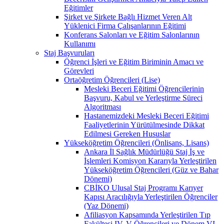
Eğitimler
Şirket ve Şirkete Bağlı Hizmet Veren Alt
Yüklenici Firma Çalışanlarının Eğitimi
Konferans Salonları ve Eğitim Salonlarının
Kullanımı
Staj Başvuruları
Öğrenci İşleri ve Eğitim Biriminin Amacı ve
Görevleri
Ortaöğretim Öğrencileri (Lise)
Mesleki Beceri Eğitimi Öğrencilerinin
Başvuru, Kabul ve Yerleştirme Süreci
Algoritması
Hastanemizdeki Mesleki Beceri Eğitimi
Faaliyetlerinin Yürütülmesinde Dikkat
Edilmesi Gereken Hususlar
Yükseköğretim Öğrencileri (Önlisans, Lisans)
Ankara İl Sağlık Müdürlüğü Staj İş ve
İşlemleri Komisyon Kararıyla Yerleştirilen
Yükseköğretim Öğrencileri (Güz ve Bahar
Dönemi)
CBİKO Ulusal Staj Programı Karıyer
Kapısı Aracılığıyla Yerleştirilen Öğrenciler
(Yaz Dönemi)
Afiliasyon Kapsamında Yerleştirilen Tıp
Fakültesi IV, V Öğrencileri ve Dönem VI