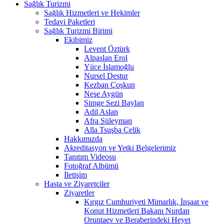
Sağlık Turizmi
Sağlık Hizmetleri ve Hekimler
Tedavi Paketleri
Sağlık Turizmi Birimi
Ekibimiz
Levent Öztürk
Alpaslan Erol
Yüce İslamoğlu
Nursel Destur
Kezban Çoşkun
Neşe Aygün
Simge Sezi Baylan
Adil Aslan
Afra Süleyman
Alla Tsuşba Çelik
Hakkımızda
Akreditasyon ve Yetki Belgelerimiz
Tanıtım Videosu
Fotoğraf Albümü
İletişim
Hasta ve Ziyaretçiler
Ziyaretler
Kırgız Cumhuriyeti Mimarlık, İnşaat ve
Konut Hizmetleri Bakanı Nurdan
Oruntaev ve Beraberindeki Heyet