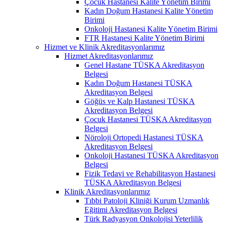
Çocuk Hastanesi Kalite Yönetim Birimi
Kadın Doğum Hastanesi Kalite Yönetim
Birimi
Onkoloji Hastanesi Kalite Yönetim Birimi
FTR Hastanesi Kalite Yönetim Birimi
Hizmet ve Klinik Akreditasyonlarımız
Hizmet Akreditasyonlarımız
Genel Hastane TÜSKA Akreditasyon
Belgesi
Kadın Doğum Hastanesi TÜSKA
Akreditasyon Belgesi
Göğüs ve Kalp Hastanesi TÜSKA
Akreditasyon Belgesi
Çocuk Hastanesi TÜSKA Akreditasyon
Belgesi
Nöroloji Ortopedi Hastanesi TÜSKA
Akreditasyon Belgesi
Onkoloji Hastanesi TÜSKA Akreditasyon
Belgesi
Fizik Tedavi ve Rehabilitasyon Hastanesi
TÜSKA Akreditasyon Belgesi
Klinik Akreditasyonlarımız
Tıbbi Patoloji Kliniği Kurum Uzmanlık
Eğitimi Akreditasyon Belgesi
Türk Radyasyon Onkolojisi Yeterlilik