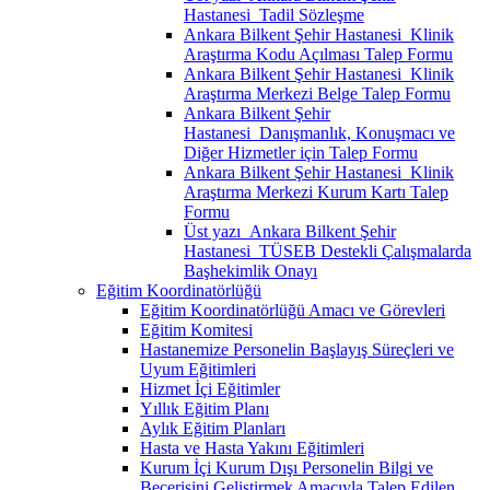
Hastanesi_Tadil Sözleşme
Ankara Bilkent Şehir Hastanesi_Klinik
Araştırma Kodu Açılması Talep Formu
Ankara Bilkent Şehir Hastanesi_Klinik
Araştırma Merkezi Belge Talep Formu
Ankara Bilkent Şehir
Hastanesi_Danışmanlık, Konuşmacı ve
Diğer Hizmetler için Talep Formu
Ankara Bilkent Şehir Hastanesi_Klinik
Araştırma Merkezi Kurum Kartı Talep
Formu
Üst yazı_Ankara Bilkent Şehir
Hastanesi_TÜSEB Destekli Çalışmalarda
Başhekimlik Onayı
Eğitim Koordinatörlüğü
Eğitim Koordinatörlüğü Amacı ve Görevleri
Eğitim Komitesi
Hastanemize Personelin Başlayış Süreçleri ve
Uyum Eğitimleri
Hizmet İçi Eğitimler
Yıllık Eğitim Planı
Aylık Eğitim Planları
Hasta ve Hasta Yakını Eğitimleri
Kurum İçi Kurum Dışı Personelin Bilgi ve
Becerisini Geliştirmek Amacıyla Talep Edilen