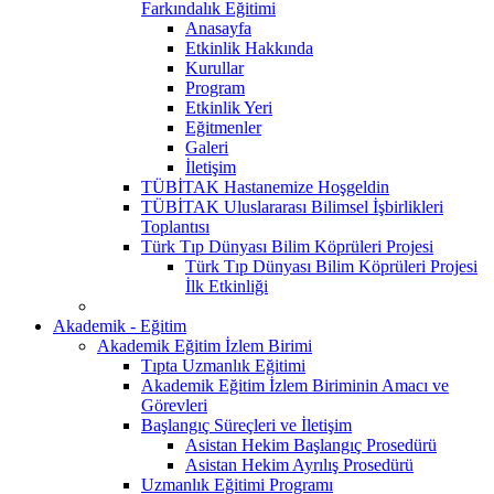
Farkındalık Eğitimi
Anasayfa
Etkinlik Hakkında
Kurullar
Program
Etkinlik Yeri
Eğitmenler
Galeri
İletişim
TÜBİTAK Hastanemize Hoşgeldin
TÜBİTAK Uluslararası Bilimsel İşbirlikleri
Toplantısı
Türk Tıp Dünyası Bilim Köprüleri Projesi
Türk Tıp Dünyası Bilim Köprüleri Projesi
İlk Etkinliği
Akademik - Eğitim
Akademik Eğitim İzlem Birimi
Tıpta Uzmanlık Eğitimi
Akademik Eğitim İzlem Biriminin Amacı ve
Görevleri
Başlangıç Süreçleri ve İletişim
Asistan Hekim Başlangıç Prosedürü
Asistan Hekim Ayrılış Prosedürü
Uzmanlık Eğitimi Programı