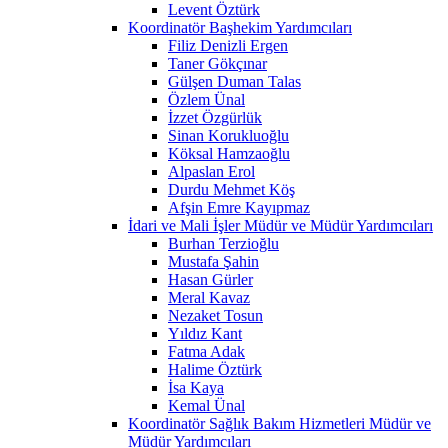
Levent Öztürk
Koordinatör Başhekim Yardımcıları
Filiz Denizli Ergen
Taner Gökçınar
Gülşen Duman Talas
Özlem Ünal
İzzet Özgürlük
Sinan Korukluoğlu
Köksal Hamzaoğlu
Alpaslan Erol
Durdu Mehmet Köş
Afşin Emre Kayıpmaz
İdari ve Mali İşler Müdür ve Müdür Yardımcıları
Burhan Terzioğlu
Mustafa Şahin
Hasan Gürler
Meral Kavaz
Nezaket Tosun
Yıldız Kant
Fatma Adak
Halime Öztürk
İsa Kaya
Kemal Ünal
Koordinatör Sağlık Bakım Hizmetleri Müdür ve
Müdür Yardımcıları