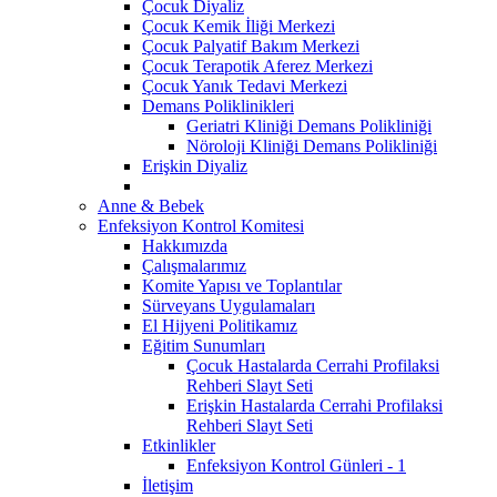
Çocuk Diyaliz
Çocuk Kemik İliği Merkezi
Çocuk Palyatif Bakım Merkezi
Çocuk Terapotik Aferez Merkezi
Çocuk Yanık Tedavi Merkezi
Demans Poliklinikleri
Geriatri Kliniği Demans Polikliniği
Nöroloji Kliniği Demans Polikliniği
Erişkin Diyaliz
Anne & Bebek
Enfeksiyon Kontrol Komitesi
Hakkımızda
Çalışmalarımız
Komite Yapısı ve Toplantılar
Sürveyans Uygulamaları
El Hijyeni Politikamız
Eğitim Sunumları
Çocuk Hastalarda Cerrahi Profilaksi
Rehberi Slayt Seti
Erişkin Hastalarda Cerrahi Profilaksi
Rehberi Slayt Seti
Etkinlikler
Enfeksiyon Kontrol Günleri - 1
İletişim