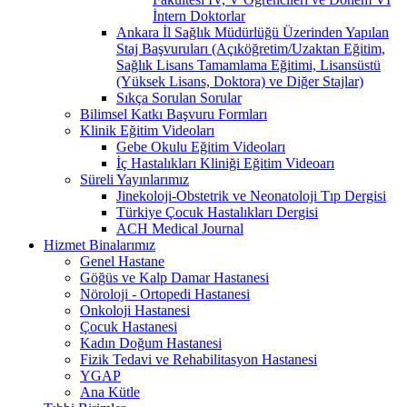
İntern Doktorlar
Ankara İl Sağlık Müdürlüğü Üzerinden Yapılan
Staj Başvuruları (Açıköğretim/Uzaktan Eğitim,
Sağlık Lisans Tamamlama Eğitimi, Lisansüstü
(Yüksek Lisans, Doktora) ve Diğer Stajlar)
Sıkça Sorulan Sorular
Bilimsel Katkı Başvuru Formları
Klinik Eğitim Videoları
Gebe Okulu Eğitim Videoları
İç Hastalıkları Kliniği Eğitim Videoarı
Süreli Yayınlarımız
Jinekoloji-Obstetrik ve Neonatoloji Tıp Dergisi
Türkiye Çocuk Hastalıkları Dergisi
ACH Medical Journal
Hizmet Binalarımız
Genel Hastane
Göğüs ve Kalp Damar Hastanesi
Nöroloji - Ortopedi Hastanesi
Onkoloji Hastanesi
Çocuk Hastanesi
Kadın Doğum Hastanesi
Fizik Tedavi ve Rehabilitasyon Hastanesi
YGAP
Ana Kütle