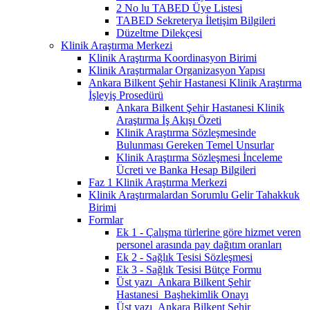
2 No lu TABED Üye Listesi
TABED Sekreterya İletişim Bilgileri
Düzeltme Dilekçesi
Klinik Araştırma Merkezi
Klinik Araştırma Koordinasyon Birimi
Klinik Araştırmalar Organizasyon Yapısı
Ankara Bilkent Şehir Hastanesi Klinik Araştırma
İşleyiş Prosedürü
Ankara Bilkent Şehir Hastanesi Klinik
Araştırma İş Akışı Özeti
Klinik Araştırma Sözleşmesinde
Bulunması Gereken Temel Unsurlar
Klinik Araştırma Sözleşmesi İnceleme
Ücreti ve Banka Hesap Bilgileri
Faz 1 Klinik Araştırma Merkezi
Klinik Araştırmalardan Sorumlu Gelir Tahakkuk
Birimi
Formlar
Ek 1 - Çalışma türlerine göre hizmet veren
personel arasında pay dağıtım oranları
Ek 2 - Sağlık Tesisi Sözleşmesi
Ek 3 - Sağlık Tesisi Bütçe Formu
Üst yazı_Ankara Bilkent Şehir
Hastanesi_Başhekimlik Onayı
Üst yazı_Ankara Bilkent Şehir