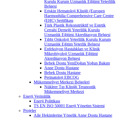
Kurulu Kurum Uzmanlık Eğitimi Yeterlilik
Belgesi
Erişkin Hematoloji Kliniği (Europen
Haemophilia Comprehensive Care Centre
(EHC) Sertifikası
Türk Plastik Rekonstrüktif ve Estetik
Cerrahi Derneği Yeterlilik Kurulu
Uzmanlık Eğitimi Akreditasyon Belgesi
Tıbbi Onkoloji Yeterlilik Kurulu Kurum
Uzmanlık Eğitim Yeterlik Belgesi
Enfeksiyon Hastalıkları ve Klinik
Mikrobiyoloji Uzmanlık Eğitimi
Akreditasyon Belgesi
Bebek Dostu YeniDoğan Yoğun Bakım
Anne Dostu Hastane
Bebek Dostu Hastane
Perinatoloji EBCOG
Mükemmeliyet Merkezi Belgeleri
Nükleer Tıp Kliniği Teranostik
Mükemmeliyet Merkezi
Enerji Verimlilik
Enerji Politikası
TS EN ISO 50001 Enerji Yönetim Sistemi
Projeler
Aile Hekimlerine Yönelik Anne Dostu Hastane