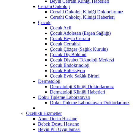
Beyin Cerrahi Kliniği Haberleri
Cerrahi Onkoloji
Cerrahi Onkoloji Kliniği Doktorlarımız
Cerrahi Onkoloji Kliniği Haberleri
Çocuk
Çocuk Acil
Çocuk Adolesan (Ergen Sağlığı)
Çocuk Beyin Cerrahi
Çocuk Cerrahisi
Çocuk Çözger (Sağlık Kurulu)
Çocuk Diş Bölümü
Çocuk Diyabet Teknoloji Merkezi
Çocuk Endokrinoloji
Çocuk Enfeksiyon
Çocuk Evde Sağlık Birimi
Dermatoloji
Dermatoloji Kliniği Doktorlarımız
Dermatoloji Kliniği Haberleri
Doku Tipleme Laboratuvarı
Doku Tipleme Laboratuvarı Doktorlarımız
Özellikli Hizmetler
Anne Dostu Hastane
Bebek Dostu Hastane
Beyin Pili Uygulaması