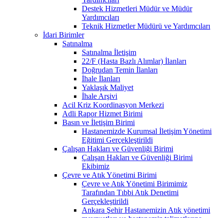
Destek Hizmetleri Müdür ve Müdür
Yardımcıları
Teknik Hizmetler Müdürü ve Yardımcıları
İdari Birimler
Satınalma
Satınalma İletişim
22/F (Hasta Bazlı Alımlar) İlanları
Doğrudan Temin İlanları
İhale İlanları
Yaklaşık Maliyet
İhale Arşivi
Acil Kriz Koordinasyon Merkezi
Adli Rapor Hizmet Birimi
Basın ve İletişim Birimi
Hastanemizde Kurumsal İletişim Yönetimi
Eğitimi Gerçekleştirildi
Çalışan Hakları ve Güvenliği Birimi
Çalışan Hakları ve Güvenliği Birimi
Ekibimiz
Çevre ve Atık Yönetimi Birimi
Çevre ve Atık Yönetimi Birimimiz
Tarafından Tıbbi Atık Denetimi
Gerçekleştirildi
Ankara Şehir Hastanemizin Atık yönetimi