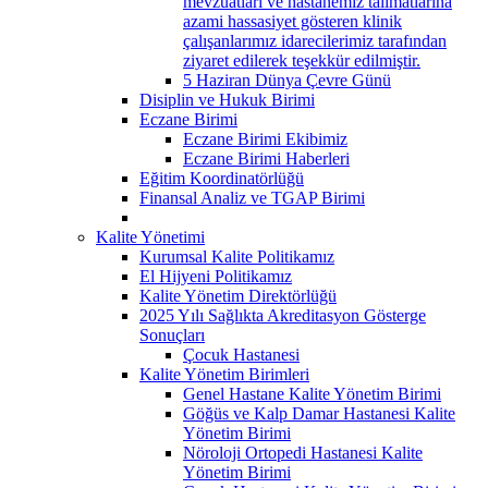
mevzuatları ve hastanemiz talimatlarına
azami hassasiyet gösteren klinik
çalışanlarımız idarecilerimiz tarafından
ziyaret edilerek teşekkür edilmiştir.
5 Haziran Dünya Çevre Günü
Disiplin ve Hukuk Birimi
Eczane Birimi
Eczane Birimi Ekibimiz
Eczane Birimi Haberleri
Eğitim Koordinatörlüğü
Finansal Analiz ve TGAP Birimi
Kalite Yönetimi
Kurumsal Kalite Politikamız
El Hijyeni Politikamız
Kalite Yönetim Direktörlüğü
2025 Yılı Sağlıkta Akreditasyon Gösterge
Sonuçları
Çocuk Hastanesi
Kalite Yönetim Birimleri
Genel Hastane Kalite Yönetim Birimi
Göğüs ve Kalp Damar Hastanesi Kalite
Yönetim Birimi
Nöroloji Ortopedi Hastanesi Kalite
Yönetim Birimi