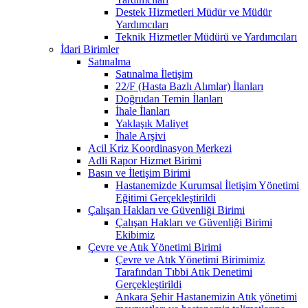
Destek Hizmetleri Müdür ve Müdür
Yardımcıları
Teknik Hizmetler Müdürü ve Yardımcıları
İdari Birimler
Satınalma
Satınalma İletişim
22/F (Hasta Bazlı Alımlar) İlanları
Doğrudan Temin İlanları
İhale İlanları
Yaklaşık Maliyet
İhale Arşivi
Acil Kriz Koordinasyon Merkezi
Adli Rapor Hizmet Birimi
Basın ve İletişim Birimi
Hastanemizde Kurumsal İletişim Yönetimi
Eğitimi Gerçekleştirildi
Çalışan Hakları ve Güvenliği Birimi
Çalışan Hakları ve Güvenliği Birimi
Ekibimiz
Çevre ve Atık Yönetimi Birimi
Çevre ve Atık Yönetimi Birimimiz
Tarafından Tıbbi Atık Denetimi
Gerçekleştirildi
Ankara Şehir Hastanemizin Atık yönetimi