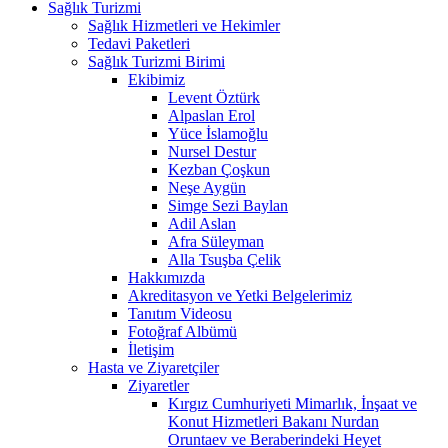
Sağlık Turizmi
Sağlık Hizmetleri ve Hekimler
Tedavi Paketleri
Sağlık Turizmi Birimi
Ekibimiz
Levent Öztürk
Alpaslan Erol
Yüce İslamoğlu
Nursel Destur
Kezban Çoşkun
Neşe Aygün
Simge Sezi Baylan
Adil Aslan
Afra Süleyman
Alla Tsuşba Çelik
Hakkımızda
Akreditasyon ve Yetki Belgelerimiz
Tanıtım Videosu
Fotoğraf Albümü
İletişim
Hasta ve Ziyaretçiler
Ziyaretler
Kırgız Cumhuriyeti Mimarlık, İnşaat ve
Konut Hizmetleri Bakanı Nurdan
Oruntaev ve Beraberindeki Heyet