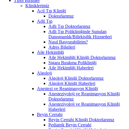
Tıbbi Birimler
Kliniklerimiz
Acil Tıp Kliniği
Doktorlarımız
Adli Tıp
Adli Tıp Doktorlarımız
Adli Tıp Polikliniğinde Sunulan
Danışmanlık/Bilirkişilik Hizmetleri
Nasıl Başvurabilirim?
Adres Bilgileri
Aile Hekimliği
Aile Hekimliği Kliniği Doktorlarımız
Sigara Bırakma Polikliniği
Aile Hekimliği Haberleri
Algoloji
Algoloji Kliniği Doktorlarımız
Algoloji Kliniği Haberleri
Anestezi ve Reanimasyon Kliniği
Anesteziyoloji ve Reanimasyon Kliniği
Doktorlarımız
Anesteziyoloji ve Reanimasyon Kliniği
Haberleri
Beyin Cerrahi
Beyin Cerrahi Kliniği Doktorlarımız
Pediatrik Beyin Cerrahi