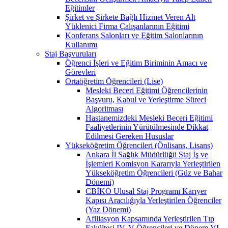
Eğitimler
Şirket ve Şirkete Bağlı Hizmet Veren Alt
Yüklenici Firma Çalışanlarının Eğitimi
Konferans Salonları ve Eğitim Salonlarının
Kullanımı
Staj Başvuruları
Öğrenci İşleri ve Eğitim Biriminin Amacı ve
Görevleri
Ortaöğretim Öğrencileri (Lise)
Mesleki Beceri Eğitimi Öğrencilerinin
Başvuru, Kabul ve Yerleştirme Süreci
Algoritması
Hastanemizdeki Mesleki Beceri Eğitimi
Faaliyetlerinin Yürütülmesinde Dikkat
Edilmesi Gereken Hususlar
Yükseköğretim Öğrencileri (Önlisans, Lisans)
Ankara İl Sağlık Müdürlüğü Staj İş ve
İşlemleri Komisyon Kararıyla Yerleştirilen
Yükseköğretim Öğrencileri (Güz ve Bahar
Dönemi)
CBİKO Ulusal Staj Programı Karıyer
Kapısı Aracılığıyla Yerleştirilen Öğrenciler
(Yaz Dönemi)
Afiliasyon Kapsamında Yerleştirilen Tıp
Fakültesi IV, V Öğrencileri ve Dönem VI