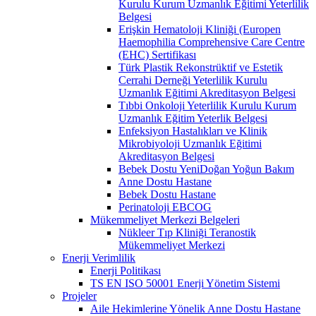
Kurulu Kurum Uzmanlık Eğitimi Yeterlilik
Belgesi
Erişkin Hematoloji Kliniği (Europen
Haemophilia Comprehensive Care Centre
(EHC) Sertifikası
Türk Plastik Rekonstrüktif ve Estetik
Cerrahi Derneği Yeterlilik Kurulu
Uzmanlık Eğitimi Akreditasyon Belgesi
Tıbbi Onkoloji Yeterlilik Kurulu Kurum
Uzmanlık Eğitim Yeterlik Belgesi
Enfeksiyon Hastalıkları ve Klinik
Mikrobiyoloji Uzmanlık Eğitimi
Akreditasyon Belgesi
Bebek Dostu YeniDoğan Yoğun Bakım
Anne Dostu Hastane
Bebek Dostu Hastane
Perinatoloji EBCOG
Mükemmeliyet Merkezi Belgeleri
Nükleer Tıp Kliniği Teranostik
Mükemmeliyet Merkezi
Enerji Verimlilik
Enerji Politikası
TS EN ISO 50001 Enerji Yönetim Sistemi
Projeler
Aile Hekimlerine Yönelik Anne Dostu Hastane