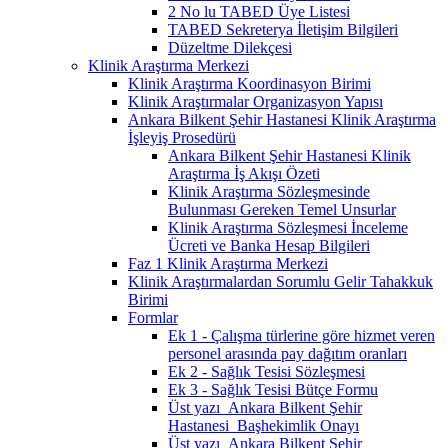
2 No lu TABED Üye Listesi
TABED Sekreterya İletişim Bilgileri
Düzeltme Dilekçesi
Klinik Araştırma Merkezi
Klinik Araştırma Koordinasyon Birimi
Klinik Araştırmalar Organizasyon Yapısı
Ankara Bilkent Şehir Hastanesi Klinik Araştırma
İşleyiş Prosedürü
Ankara Bilkent Şehir Hastanesi Klinik
Araştırma İş Akışı Özeti
Klinik Araştırma Sözleşmesinde
Bulunması Gereken Temel Unsurlar
Klinik Araştırma Sözleşmesi İnceleme
Ücreti ve Banka Hesap Bilgileri
Faz 1 Klinik Araştırma Merkezi
Klinik Araştırmalardan Sorumlu Gelir Tahakkuk
Birimi
Formlar
Ek 1 - Çalışma türlerine göre hizmet veren
personel arasında pay dağıtım oranları
Ek 2 - Sağlık Tesisi Sözleşmesi
Ek 3 - Sağlık Tesisi Bütçe Formu
Üst yazı_Ankara Bilkent Şehir
Hastanesi_Başhekimlik Onayı
Üst yazı_Ankara Bilkent Şehir