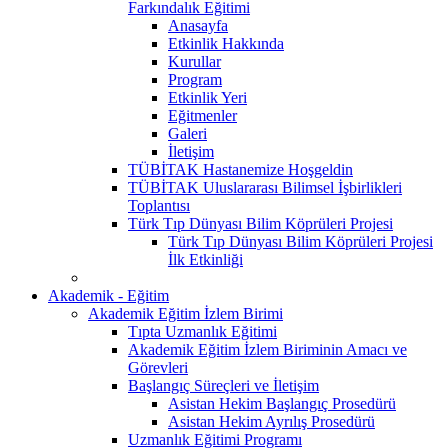
Farkındalık Eğitimi
Anasayfa
Etkinlik Hakkında
Kurullar
Program
Etkinlik Yeri
Eğitmenler
Galeri
İletişim
TÜBİTAK Hastanemize Hoşgeldin
TÜBİTAK Uluslararası Bilimsel İşbirlikleri
Toplantısı
Türk Tıp Dünyası Bilim Köprüleri Projesi
Türk Tıp Dünyası Bilim Köprüleri Projesi
İlk Etkinliği
Akademik - Eğitim
Akademik Eğitim İzlem Birimi
Tıpta Uzmanlık Eğitimi
Akademik Eğitim İzlem Biriminin Amacı ve
Görevleri
Başlangıç Süreçleri ve İletişim
Asistan Hekim Başlangıç Prosedürü
Asistan Hekim Ayrılış Prosedürü
Uzmanlık Eğitimi Programı