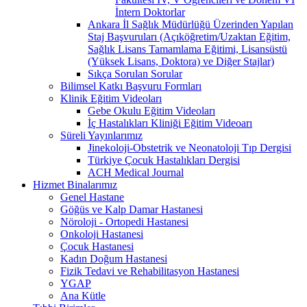
İntern Doktorlar
Ankara İl Sağlık Müdürlüğü Üzerinden Yapılan
Staj Başvuruları (Açıköğretim/Uzaktan Eğitim,
Sağlık Lisans Tamamlama Eğitimi, Lisansüstü
(Yüksek Lisans, Doktora) ve Diğer Stajlar)
Sıkça Sorulan Sorular
Bilimsel Katkı Başvuru Formları
Klinik Eğitim Videoları
Gebe Okulu Eğitim Videoları
İç Hastalıkları Kliniği Eğitim Videoarı
Süreli Yayınlarımız
Jinekoloji-Obstetrik ve Neonatoloji Tıp Dergisi
Türkiye Çocuk Hastalıkları Dergisi
ACH Medical Journal
Hizmet Binalarımız
Genel Hastane
Göğüs ve Kalp Damar Hastanesi
Nöroloji - Ortopedi Hastanesi
Onkoloji Hastanesi
Çocuk Hastanesi
Kadın Doğum Hastanesi
Fizik Tedavi ve Rehabilitasyon Hastanesi
YGAP
Ana Kütle