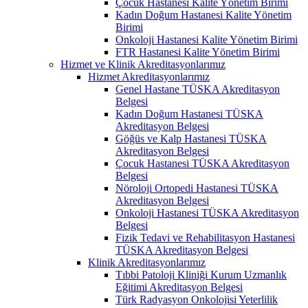
Çocuk Hastanesi Kalite Yönetim Birimi
Kadın Doğum Hastanesi Kalite Yönetim
Birimi
Onkoloji Hastanesi Kalite Yönetim Birimi
FTR Hastanesi Kalite Yönetim Birimi
Hizmet ve Klinik Akreditasyonlarımız
Hizmet Akreditasyonlarımız
Genel Hastane TÜSKA Akreditasyon
Belgesi
Kadın Doğum Hastanesi TÜSKA
Akreditasyon Belgesi
Göğüs ve Kalp Hastanesi TÜSKA
Akreditasyon Belgesi
Çocuk Hastanesi TÜSKA Akreditasyon
Belgesi
Nöroloji Ortopedi Hastanesi TÜSKA
Akreditasyon Belgesi
Onkoloji Hastanesi TÜSKA Akreditasyon
Belgesi
Fizik Tedavi ve Rehabilitasyon Hastanesi
TÜSKA Akreditasyon Belgesi
Klinik Akreditasyonlarımız
Tıbbi Patoloji Kliniği Kurum Uzmanlık
Eğitimi Akreditasyon Belgesi
Türk Radyasyon Onkolojisi Yeterlilik