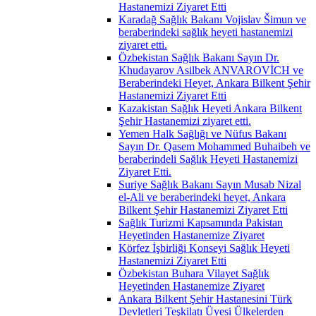
Hastanemizi Ziyaret Etti
Karadağ Sağlık Bakanı Vojislav Šimun ve
beraberindeki sağlık heyeti hastanemizi
ziyaret etti.
Özbekistan Sağlık Bakanı Sayın Dr.
Khudayarov Asilbek ANVAROVİCH ve
Beraberindeki Heyet, Ankara Bilkent Şehir
Hastanemizi Ziyaret Etti
Kazakistan Sağlık Heyeti Ankara Bilkent
Şehir Hastanemizi ziyaret etti.
Yemen Halk Sağlığı ve Nüfus Bakanı
Sayın Dr. Qasem Mohammed Buhaibeh ve
beraberindeli Sağlık Heyeti Hastanemizi
Ziyaret Etti.
Suriye Sağlık Bakanı Sayın Musab Nizal
el-Ali ve beraberindeki heyet, Ankara
Bilkent Şehir Hastanemizi Ziyaret Etti
Sağlık Turizmi Kapsamında Pakistan
Heyetinden Hastanemize Ziyaret
Körfez İşbirliği Konseyi Sağlık Heyeti
Hastanemizi Ziyaret Etti
Özbekistan Buhara Vilayet Sağlık
Heyetinden Hastanemize Ziyaret
Ankara Bilkent Şehir Hastanesini Türk
Devletleri Teşkilatı Üyesi Ülkelerden