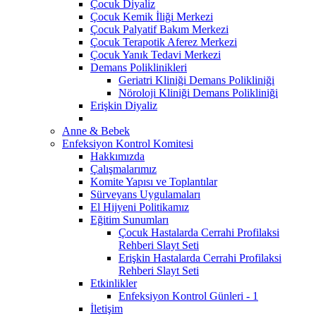
Çocuk Diyaliz
Çocuk Kemik İliği Merkezi
Çocuk Palyatif Bakım Merkezi
Çocuk Terapotik Aferez Merkezi
Çocuk Yanık Tedavi Merkezi
Demans Poliklinikleri
Geriatri Kliniği Demans Polikliniği
Nöroloji Kliniği Demans Polikliniği
Erişkin Diyaliz
Anne & Bebek
Enfeksiyon Kontrol Komitesi
Hakkımızda
Çalışmalarımız
Komite Yapısı ve Toplantılar
Sürveyans Uygulamaları
El Hijyeni Politikamız
Eğitim Sunumları
Çocuk Hastalarda Cerrahi Profilaksi
Rehberi Slayt Seti
Erişkin Hastalarda Cerrahi Profilaksi
Rehberi Slayt Seti
Etkinlikler
Enfeksiyon Kontrol Günleri - 1
İletişim