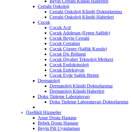
Beyin Cerrahi Kliniği Haberleri
Cerrahi Onkoloji
Cerrahi Onkoloji Kliniği Doktorlarımız
Cerrahi Onkoloji Kliniği Haberleri
Çocuk
Çocuk Acil
Çocuk Adolesan (Ergen Sağlığı)
Çocuk Beyin Cerrahi
Çocuk Cerrahisi
Çocuk Çözger (Sağlık Kurulu)
Çocuk Diş Bölümü
Çocuk Diyabet Teknoloji Merkezi
Çocuk Endokrinoloji
Çocuk Enfeksiyon
Çocuk Evde Sağlık Birimi
Dermatoloji
Dermatoloji Kliniği Doktorlarımız
Dermatoloji Kliniği Haberleri
Doku Tipleme Laboratuvarı
Doku Tipleme Laboratuvarı Doktorlarımız
Özellikli Hizmetler
Anne Dostu Hastane
Bebek Dostu Hastane
Beyin Pili Uygulaması