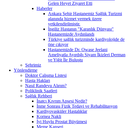
Gelen Heyet Ziyaret Etti
Haberler
Ankara Şehir Hastanemiz Sağlık Turizmi
alanında hizmet vermek üzere
yetkilendirilmiştir.
İngiliz Hastanın "Karanlık Dünyası"
Hastanemizde Aydınlandı
Türkiye sağlık turizminde kardiyolojide de
öne çıkıyor
Hastanemizde Dr. Owase Jeelani
Ameliyatla Ayırdığı Siyam İkizleri Derman
ve Yiğit İle Buluştu
Şehrimiz
Yönlendirme
Doktor Çalışma Listesi
Hasta Hakları
Nasıl Randevu Alırım?
Poliklinik Saatleri
Sağlık Rehberi
İnatçı Kıvrım Apsesi Nedir?
İnme Sonrası Fizik Tedavi ve Rehabilitasyon
Kardiyovasküler Hastalıklar
Kornea Nakli
İyi Huylu Prostat Büyümesi
Meme Kanseri