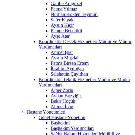
Garibe Adıgüzel
Fatma Yılmaz
Nurhan Kökten Teymuri
Sefer Kıyak
Aysun Kiçir
Pempe Becerikli
Ayşe Atar
Koordinatör Destek Hizmetleri Müdür ve Müdür
Yardımcıları
Ahmet İşler
Aysun Muşdal
Fatma Birsen Ertem
İbrahim Aydoğan
Selahattin Çayırhan
Koordinatör Teknik Hizmetler Müdür ve Müdür
Yardımcıları
Alper Zorlu
Ayhan Bozyiğit
Bekir Höçük
Ahmet İnan
Hastane Yönetimleri
Genel Hastane Yönetimi
Başhekim
Başhekim Yardımcıları
Sağlık Bakım Hizmetleri Müdürü ve