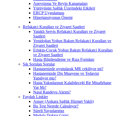
Anevrizma Ve Beyin Kanamaları
Yürüyüşün Sağlık Üzerindeki Etkileri
ERCP Uygulaması
Hipertansiyonun Önemi
Refakatçi Kuralları ve Ziyaret Saatleri
Yataklı Servis Refakatçi Kuralları ve Ziyaret
Saatleri
Yenidoğan Yoğun Bakım Refakatçi Kuralları ve
Ziyaret Saatleri
Erişkin-Çocuk Yoğun Bakım Refakatçi Kuralları
ve Ziyaret Saatleri
Hasta Bilgilendirme ve Rıza Formları
Sık Sorulan Sorular
Hastanenizde uyutularak MR çekiliyor mi?
Hastanemizde Diş Muayene ve Tedavisi
Yapılıyor mu?
Hasta Yakınlarının Kalabileceği Bir Misafirhane
Var Mı?
Nasıl Randevu Alırım?
Faydalı Linkler
Ansav (Ankara Sağlık Hizmet Vakfı)
Bu Test Nerede Çalışılıyor?
Süreli Yayınlarımız
Medula Doktor Girişi