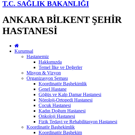
T.C. SAĞLIK BAKANLIĞI
ANKARA BİLKENT ŞEHİR
HASTANESİ
Kurumsal
Hastanemiz
Hakkımızda
Temel İlke ve Değerler
Misyon & Vizyon
Organizasyon Şeması
Koordinatör Başhekimlik
Genel Hastane
Göğüs ve Kalp Damar Hastanesi
Nöroloji-Ortopedi Hastanesi
Çocuk Hastanesi
Kadın Doğum Hastanesi
Onkoloji Hastanesi
Fizik Tedavi ve Rehabilitasyon Hastanesi
Koordinatör Başhekimlik
Koordinatör Başhekim