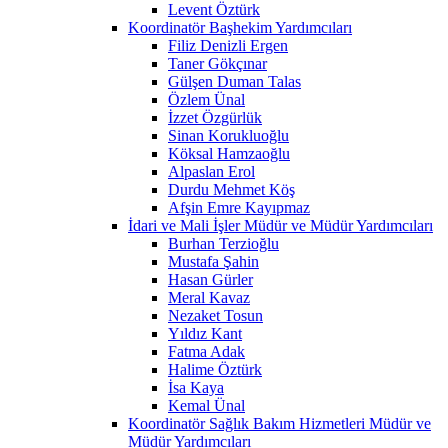
Levent Öztürk
Koordinatör Başhekim Yardımcıları
Filiz Denizli Ergen
Taner Gökçınar
Gülşen Duman Talas
Özlem Ünal
İzzet Özgürlük
Sinan Korukluoğlu
Köksal Hamzaoğlu
Alpaslan Erol
Durdu Mehmet Köş
Afşin Emre Kayıpmaz
İdari ve Mali İşler Müdür ve Müdür Yardımcıları
Burhan Terzioğlu
Mustafa Şahin
Hasan Gürler
Meral Kavaz
Nezaket Tosun
Yıldız Kant
Fatma Adak
Halime Öztürk
İsa Kaya
Kemal Ünal
Koordinatör Sağlık Bakım Hizmetleri Müdür ve
Müdür Yardımcıları