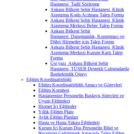
Hastanesi_Tadil Sözleşme
Ankara Bilkent Şehir Hastanesi_Klinik
Araştırma Kodu Açılması Talep Formu
Ankara Bilkent Şehir Hastanesi_Klinik
Araştırma Merkezi Belge Talep Formu
Ankara Bilkent Şehir
Hastanesi_Danışmanlık, Konuşmacı ve
Diğer Hizmetler için Talep Formu
Ankara Bilkent Şehir Hastanesi_Klinik
Araştırma Merkezi Kurum Kartı Talep
Formu
Üst yazı_Ankara Bilkent Şehir
Hastanesi_TÜSEB Destekli Çalışmalarda
Başhekimlik Onayı
Eğitim Koordinatörlüğü
Eğitim Koordinatörlüğü Amacı ve Görevleri
Eğitim Komitesi
Hastanemize Personelin Başlayış Süreçleri ve
Uyum Eğitimleri
Hizmet İçi Eğitimler
Yıllık Eğitim Planı
Aylık Eğitim Planları
Hasta ve Hasta Yakını Eğitimleri
Kurum İçi Kurum Dışı Personelin Bilgi ve
Becerisini Geliştirmek Amacıyla Talep Edilen