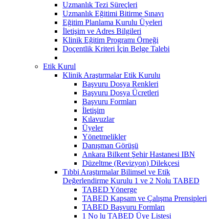
Uzmanlık Tezi Süreçleri
Uzmanlık Eğitimi Bitirme Sınavı
Eğitim Planlama Kurulu Üyeleri
İletişim ve Adres Bilgileri
Klinik Eğitim Programı Örneği
Doçentlik Kriteri İçin Belge Talebi
Etik Kurul
Klinik Araştırmalar Etik Kurulu
Başvuru Dosya Renkleri
Başvuru Dosya Ücretleri
Başvuru Formları
İletişim
Kılavuzlar
Üyeler
Yönetmelikler
Danışman Görüşü
Ankara Bilkent Şehir Hastanesi IBN
Düzeltme (Revizyon) Dilekçesi
Tıbbi Araştırmalar Bilimsel ve Etik
Değerlendirme Kurulu 1 ve 2 Nolu TABED
TABED Yönerge
TABED Kapsam ve Çalışma Prensipleri
TABED Başvuru Formları
1 No lu TABED Üye Listesi