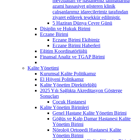
mevzuatları ve hastanemiz talimatlarına
azami hassasiyet gösteren klinik
çalışanlarımız idarecilerimiz tarafından
ziyaret edilerek teşekkür edilmiştir.
5 Haziran Dünya Çevre Günü
Disiplin ve Hukuk Birimi
Eczane Birimi
Eczane Birimi Ekibimiz
Eczane Birimi Haberleri
Eğitim Koordinatörlüğü
Finansal Analiz ve TGAP Birimi
Kalite Yönetimi
Kurumsal Kalite Politikamız
El Hijyeni Politikamız
Kalite Yönetim Direktörlüğü
2025 Yılı Sağlıkta Akreditasyon Gösterge
Sonuçları
Çocuk Hastanesi
Kalite Yönetim Birimleri
Genel Hastane Kalite Yönetim Birimi
Göğüs ve Kalp Damar Hastanesi Kalite
Yönetim Birimi
Nöroloji Ortopedi Hastanesi Kalite
Yönetim Birimi