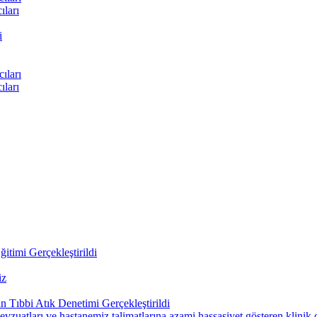
ları
i
ıları
ları
itimi Gerçekleştirildi
iz
 Tıbbi Atık Denetimi Gerçekleştirildi
uatları ve hastanemiz talimatlarına azami hassasiyet gösteren klinik çal