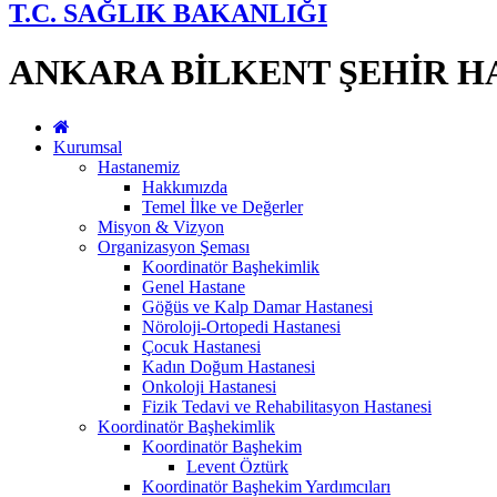
T.C. SAĞLIK BAKANLIĞI
ANKARA BİLKENT ŞEHİR H
Kurumsal
Hastanemiz
Hakkımızda
Temel İlke ve Değerler
Misyon & Vizyon
Organizasyon Şeması
Koordinatör Başhekimlik
Genel Hastane
Göğüs ve Kalp Damar Hastanesi
Nöroloji-Ortopedi Hastanesi
Çocuk Hastanesi
Kadın Doğum Hastanesi
Onkoloji Hastanesi
Fizik Tedavi ve Rehabilitasyon Hastanesi
Koordinatör Başhekimlik
Koordinatör Başhekim
Levent Öztürk
Koordinatör Başhekim Yardımcıları