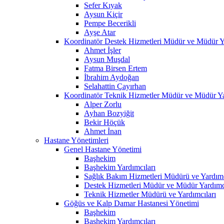
Sefer Kıyak
Aysun Kiçir
Pempe Becerikli
Ayşe Atar
Koordinatör Destek Hizmetleri Müdür ve Müdür Ya
Ahmet İşler
Aysun Muşdal
Fatma Birsen Ertem
İbrahim Aydoğan
Selahattin Çayırhan
Koordinatör Teknik Hizmetler Müdür ve Müdür Ya
Alper Zorlu
Ayhan Bozyiğit
Bekir Höçük
Ahmet İnan
Hastane Yönetimleri
Genel Hastane Yönetimi
Başhekim
Başhekim Yardımcıları
Sağlık Bakım Hizmetleri Müdürü ve Yardımc
Destek Hizmetleri Müdür ve Müdür Yardımcı
Teknik Hizmetler Müdürü ve Yardımcıları
Göğüs ve Kalp Damar Hastanesi Yönetimi
Başhekim
Başhekim Yardımcıları