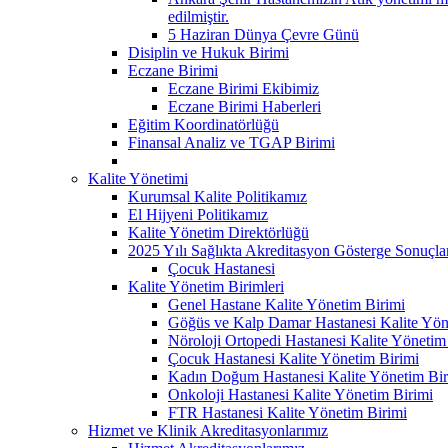
edilmiştir.
5 Haziran Dünya Çevre Günü
Disiplin ve Hukuk Birimi
Eczane Birimi
Eczane Birimi Ekibimiz
Eczane Birimi Haberleri
Eğitim Koordinatörlüğü
Finansal Analiz ve TGAP Birimi
Kalite Yönetimi
Kurumsal Kalite Politikamız
El Hijyeni Politikamız
Kalite Yönetim Direktörlüğü
2025 Yılı Sağlıkta Akreditasyon Gösterge Sonuçla
Çocuk Hastanesi
Kalite Yönetim Birimleri
Genel Hastane Kalite Yönetim Birimi
Göğüs ve Kalp Damar Hastanesi Kalite Yön
Nöroloji Ortopedi Hastanesi Kalite Yönetim
Çocuk Hastanesi Kalite Yönetim Birimi
Kadın Doğum Hastanesi Kalite Yönetim Bir
Onkoloji Hastanesi Kalite Yönetim Birimi
FTR Hastanesi Kalite Yönetim Birimi
Hizmet ve Klinik Akreditasyonlarımız