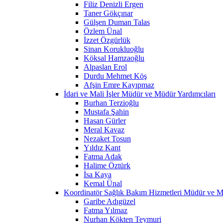
Filiz Denizli Ergen
Taner Gökçınar
Gülşen Duman Talas
Özlem Ünal
İzzet Özgürlük
Sinan Korukluoğlu
Köksal Hamzaoğlu
Alpaslan Erol
Durdu Mehmet Köş
Afşin Emre Kayıpmaz
İdari ve Mali İşler Müdür ve Müdür Yardımcıları
Burhan Terzioğlu
Mustafa Şahin
Hasan Gürler
Meral Kavaz
Nezaket Tosun
Yıldız Kant
Fatma Adak
Halime Öztürk
İsa Kaya
Kemal Ünal
Koordinatör Sağlık Bakım Hizmetleri Müdür ve M
Garibe Adıgüzel
Fatma Yılmaz
Nurhan Kökten Teymuri