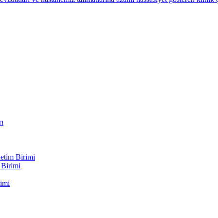
rı
etim Birimi
 Birimi
imi