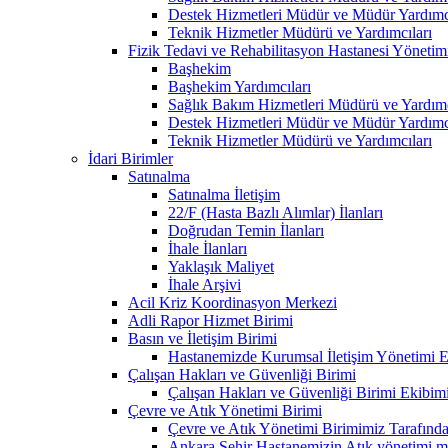
Destek Hizmetleri Müdür ve Müdür Yardımcı
Teknik Hizmetler Müdürü ve Yardımcıları
Fizik Tedavi ve Rehabilitasyon Hastanesi Yönetim
Başhekim
Başhekim Yardımcıları
Sağlık Bakım Hizmetleri Müdürü ve Yardımc
Destek Hizmetleri Müdür ve Müdür Yardımcı
Teknik Hizmetler Müdürü ve Yardımcıları
İdari Birimler
Satınalma
Satınalma İletişim
22/F (Hasta Bazlı Alımlar) İlanları
Doğrudan Temin İlanları
İhale İlanları
Yaklaşık Maliyet
İhale Arşivi
Acil Kriz Koordinasyon Merkezi
Adli Rapor Hizmet Birimi
Basın ve İletişim Birimi
Hastanemizde Kurumsal İletişim Yönetimi Eğ
Çalışan Hakları ve Güvenliği Birimi
Çalışan Hakları ve Güvenliği Birimi Ekibim
Çevre ve Atık Yönetimi Birimi
Çevre ve Atık Yönetimi Birimimiz Tarafından
Ankara Şehir Hastanemizin Atık yönetimi mevz