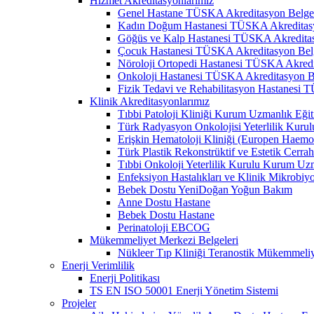
Hizmet Akreditasyonlarımız
Genel Hastane TÜSKA Akreditasyon Belge
Kadın Doğum Hastanesi TÜSKA Akreditasy
Göğüs ve Kalp Hastanesi TÜSKA Akreditas
Çocuk Hastanesi TÜSKA Akreditasyon Bel
Nöroloji Ortopedi Hastanesi TÜSKA Akredi
Onkoloji Hastanesi TÜSKA Akreditasyon B
Fizik Tedavi ve Rehabilitasyon Hastanesi
Klinik Akreditasyonlarımız
Tıbbi Patoloji Kliniği Kurum Uzmanlık Eğit
Türk Radyasyon Onkolojisi Yeterlilik Kurul
Erişkin Hematoloji Kliniği (Europen Haemo
Türk Plastik Rekonstrüktif ve Estetik Cerra
Tıbbi Onkoloji Yeterlilik Kurulu Kurum Uzm
Enfeksiyon Hastalıkları ve Klinik Mikrobiy
Bebek Dostu YeniDoğan Yoğun Bakım
Anne Dostu Hastane
Bebek Dostu Hastane
Perinatoloji EBCOG
Mükemmeliyet Merkezi Belgeleri
Nükleer Tıp Kliniği Teranostik Mükemmeli
Enerji Verimlilik
Enerji Politikası
TS EN ISO 50001 Enerji Yönetim Sistemi
Projeler