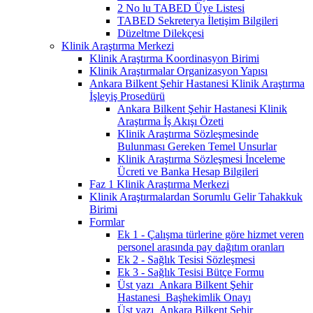
2 No lu TABED Üye Listesi
TABED Sekreterya İletişim Bilgileri
Düzeltme Dilekçesi
Klinik Araştırma Merkezi
Klinik Araştırma Koordinasyon Birimi
Klinik Araştırmalar Organizasyon Yapısı
Ankara Bilkent Şehir Hastanesi Klinik Araştırma
İşleyiş Prosedürü
Ankara Bilkent Şehir Hastanesi Klinik
Araştırma İş Akışı Özeti
Klinik Araştırma Sözleşmesinde
Bulunması Gereken Temel Unsurlar
Klinik Araştırma Sözleşmesi İnceleme
Ücreti ve Banka Hesap Bilgileri
Faz 1 Klinik Araştırma Merkezi
Klinik Araştırmalardan Sorumlu Gelir Tahakkuk
Birimi
Formlar
Ek 1 - Çalışma türlerine göre hizmet veren
personel arasında pay dağıtım oranları
Ek 2 - Sağlık Tesisi Sözleşmesi
Ek 3 - Sağlık Tesisi Bütçe Formu
Üst yazı_Ankara Bilkent Şehir
Hastanesi_Başhekimlik Onayı
Üst yazı_Ankara Bilkent Şehir