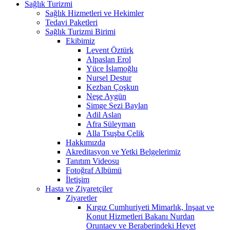
Sağlık Turizmi
Sağlık Hizmetleri ve Hekimler
Tedavi Paketleri
Sağlık Turizmi Birimi
Ekibimiz
Levent Öztürk
Alpaslan Erol
Yüce İslamoğlu
Nursel Destur
Kezban Çoşkun
Neşe Aygün
Simge Sezi Baylan
Adil Aslan
Afra Süleyman
Alla Tsuşba Çelik
Hakkımızda
Akreditasyon ve Yetki Belgelerimiz
Tanıtım Videosu
Fotoğraf Albümü
İletişim
Hasta ve Ziyaretçiler
Ziyaretler
Kırgız Cumhuriyeti Mimarlık, İnşaat ve
Konut Hizmetleri Bakanı Nurdan
Oruntaev ve Beraberindeki Heyet