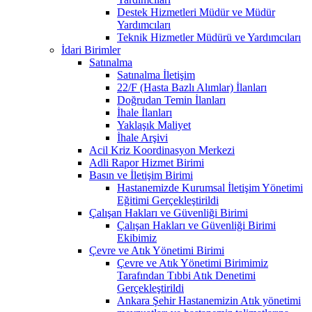
Destek Hizmetleri Müdür ve Müdür
Yardımcıları
Teknik Hizmetler Müdürü ve Yardımcıları
İdari Birimler
Satınalma
Satınalma İletişim
22/F (Hasta Bazlı Alımlar) İlanları
Doğrudan Temin İlanları
İhale İlanları
Yaklaşık Maliyet
İhale Arşivi
Acil Kriz Koordinasyon Merkezi
Adli Rapor Hizmet Birimi
Basın ve İletişim Birimi
Hastanemizde Kurumsal İletişim Yönetimi
Eğitimi Gerçekleştirildi
Çalışan Hakları ve Güvenliği Birimi
Çalışan Hakları ve Güvenliği Birimi
Ekibimiz
Çevre ve Atık Yönetimi Birimi
Çevre ve Atık Yönetimi Birimimiz
Tarafından Tıbbi Atık Denetimi
Gerçekleştirildi
Ankara Şehir Hastanemizin Atık yönetimi