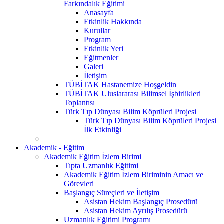
Farkındalık Eğitimi
Anasayfa
Etkinlik Hakkında
Kurullar
Program
Etkinlik Yeri
Eğitmenler
Galeri
İletişim
TÜBİTAK Hastanemize Hoşgeldin
TÜBİTAK Uluslararası Bilimsel İşbirlikleri
Toplantısı
Türk Tıp Dünyası Bilim Köprüleri Projesi
Türk Tıp Dünyası Bilim Köprüleri Projesi
İlk Etkinliği
Akademik - Eğitim
Akademik Eğitim İzlem Birimi
Tıpta Uzmanlık Eğitimi
Akademik Eğitim İzlem Biriminin Amacı ve
Görevleri
Başlangıç Süreçleri ve İletişim
Asistan Hekim Başlangıç Prosedürü
Asistan Hekim Ayrılış Prosedürü
Uzmanlık Eğitimi Programı