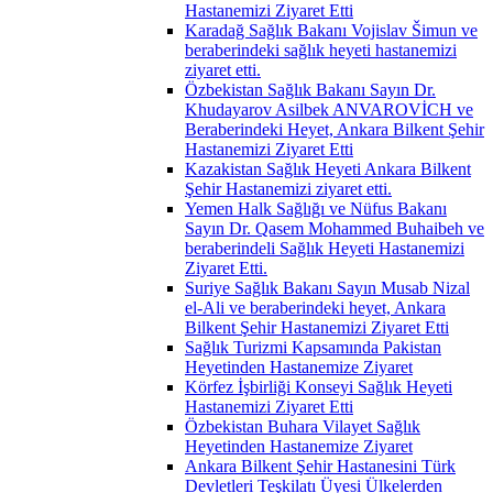
Hastanemizi Ziyaret Etti
Karadağ Sağlık Bakanı Vojislav Šimun ve
beraberindeki sağlık heyeti hastanemizi
ziyaret etti.
Özbekistan Sağlık Bakanı Sayın Dr.
Khudayarov Asilbek ANVAROVİCH ve
Beraberindeki Heyet, Ankara Bilkent Şehir
Hastanemizi Ziyaret Etti
Kazakistan Sağlık Heyeti Ankara Bilkent
Şehir Hastanemizi ziyaret etti.
Yemen Halk Sağlığı ve Nüfus Bakanı
Sayın Dr. Qasem Mohammed Buhaibeh ve
beraberindeli Sağlık Heyeti Hastanemizi
Ziyaret Etti.
Suriye Sağlık Bakanı Sayın Musab Nizal
el-Ali ve beraberindeki heyet, Ankara
Bilkent Şehir Hastanemizi Ziyaret Etti
Sağlık Turizmi Kapsamında Pakistan
Heyetinden Hastanemize Ziyaret
Körfez İşbirliği Konseyi Sağlık Heyeti
Hastanemizi Ziyaret Etti
Özbekistan Buhara Vilayet Sağlık
Heyetinden Hastanemize Ziyaret
Ankara Bilkent Şehir Hastanesini Türk
Devletleri Teşkilatı Üyesi Ülkelerden