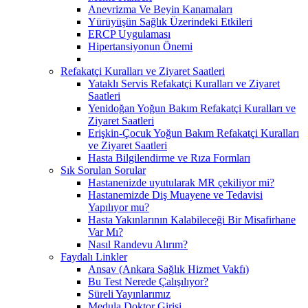
Anevrizma Ve Beyin Kanamaları
Yürüyüşün Sağlık Üzerindeki Etkileri
ERCP Uygulaması
Hipertansiyonun Önemi
Refakatçi Kuralları ve Ziyaret Saatleri
Yataklı Servis Refakatçi Kuralları ve Ziyaret
Saatleri
Yenidoğan Yoğun Bakım Refakatçi Kuralları ve
Ziyaret Saatleri
Erişkin-Çocuk Yoğun Bakım Refakatçi Kuralları
ve Ziyaret Saatleri
Hasta Bilgilendirme ve Rıza Formları
Sık Sorulan Sorular
Hastanenizde uyutularak MR çekiliyor mi?
Hastanemizde Diş Muayene ve Tedavisi
Yapılıyor mu?
Hasta Yakınlarının Kalabileceği Bir Misafirhane
Var Mı?
Nasıl Randevu Alırım?
Faydalı Linkler
Ansav (Ankara Sağlık Hizmet Vakfı)
Bu Test Nerede Çalışılıyor?
Süreli Yayınlarımız
Medula Doktor Girişi