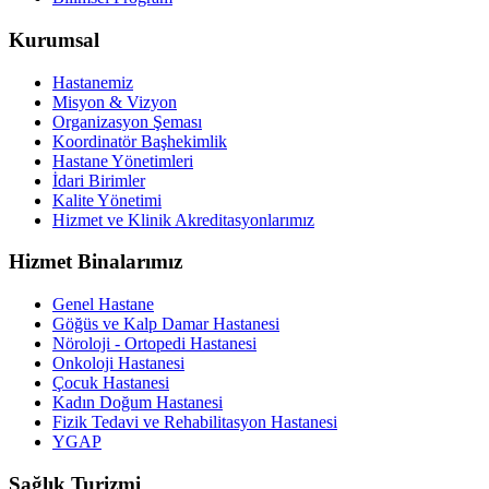
Kurumsal
Hastanemiz
Misyon & Vizyon
Organizasyon Şeması
Koordinatör Başhekimlik
Hastane Yönetimleri
İdari Birimler
Kalite Yönetimi
Hizmet ve Klinik Akreditasyonlarımız
Hizmet Binalarımız
Genel Hastane
Göğüs ve Kalp Damar Hastanesi
Nöroloji - Ortopedi Hastanesi
Onkoloji Hastanesi
Çocuk Hastanesi
Kadın Doğum Hastanesi
Fizik Tedavi ve Rehabilitasyon Hastanesi
YGAP
Sağlık Turizmi