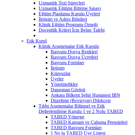
Uzmanlık Tezi Süreçleri
Uzmanlık Eğitimi Bitirme Sınavı
Eğitim Planlama Kurulu Üyeleri
İletişim ve Adres Bilgileri
Klinik Eğitim Programı Örneği
Doçentlik Kriteri İçin Belge Talebi
Etik Kurul
Klinik Araştırmalar Etik Kurulu
Başvuru Dosya Renkleri
Başvuru Dosya Ücretleri
Başvuru Formları
İletişim
Kılavuzlar
Üyeler
Yönetmelikler
Danışman Görüşü
Ankara Bilkent Şehir Hastanesi IBN
Düzeltme (Revizyon) Dilekçesi
Tıbbi Araştırmalar Bilimsel ve Etik
Değerlendirme Kurulu 1 ve 2 Nolu TABED
TABED Yönerge
TABED Kapsam ve Çalışma Prensipleri
TABED Başvuru Formları
1 No lu TABED Üye Listesi