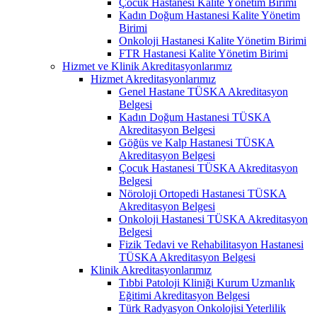
Çocuk Hastanesi Kalite Yönetim Birimi
Kadın Doğum Hastanesi Kalite Yönetim
Birimi
Onkoloji Hastanesi Kalite Yönetim Birimi
FTR Hastanesi Kalite Yönetim Birimi
Hizmet ve Klinik Akreditasyonlarımız
Hizmet Akreditasyonlarımız
Genel Hastane TÜSKA Akreditasyon
Belgesi
Kadın Doğum Hastanesi TÜSKA
Akreditasyon Belgesi
Göğüs ve Kalp Hastanesi TÜSKA
Akreditasyon Belgesi
Çocuk Hastanesi TÜSKA Akreditasyon
Belgesi
Nöroloji Ortopedi Hastanesi TÜSKA
Akreditasyon Belgesi
Onkoloji Hastanesi TÜSKA Akreditasyon
Belgesi
Fizik Tedavi ve Rehabilitasyon Hastanesi
TÜSKA Akreditasyon Belgesi
Klinik Akreditasyonlarımız
Tıbbi Patoloji Kliniği Kurum Uzmanlık
Eğitimi Akreditasyon Belgesi
Türk Radyasyon Onkolojisi Yeterlilik