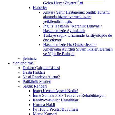
Gelen Heyet Ziyaret Etti
Haberler
Ankara Şehir Hastanemiz Sağlık Turizmi
alanında hizmet vermek üzere
yetkilendirilmiştir.
İngiliz Hastanın "Karanlık Dünyası"
Hastanemizde Aydınlandı
Türkiye sağlık turizminde kardiyolojide de
öne çıkıyor
Hastanemizde Dr. Owase Jeelani
Ameliyatla Ayırdığı Siyam İkizleri Derman
ve Yiğit İle Buluştu
Şehrimiz
Yönlendirme
Doktor Çalışma Listesi
Hasta Hakları
Nasıl Randevu Alırım?
Poliklinik Saatleri
Sağlık Rehberi
İnatçı Kıvrım Apsesi Nedir?
İnme Sonrası Fizik Tedavi ve Rehabilitasyon
Kardiyovasküler Hastalıklar
Kornea Nakli
İyi Huylu Prostat Büyümesi
Meme Kanseri