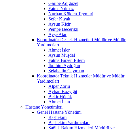
Garibe Adıgüzel
Fatma Yılmaz
Nurhan Kökten Teymuri
Sefer Kıyak
Aysun Kiçir
Pempe Becerikli
Ayşe Atar
Koordinatör Destek Hizmetleri Müdür ve Müdür
Yardımcıları
Ahmet İşler
Aysun Muşdal
Fatma Birsen Ertem
İbrahim Aydoğan
Selahattin Çayırhan
Koordinatör Teknik Hizmetler Müdür ve Müdür
Yardımcıları
Alper Zorlu
Ayhan Bozyiğit
Bekir Höçük
Ahmet İnan
Hastane Yönetimleri
Genel Hastane Yönetimi
Başhekim
Başhekim Yardımcıları
Sağlık Bakım Hizmetleri Müdürü ve