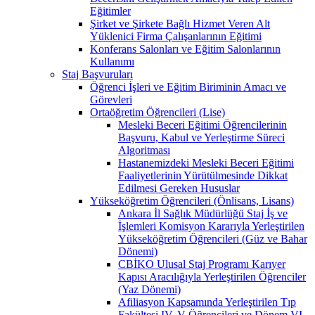
Eğitimler
Şirket ve Şirkete Bağlı Hizmet Veren Alt
Yüklenici Firma Çalışanlarının Eğitimi
Konferans Salonları ve Eğitim Salonlarının
Kullanımı
Staj Başvuruları
Öğrenci İşleri ve Eğitim Biriminin Amacı ve
Görevleri
Ortaöğretim Öğrencileri (Lise)
Mesleki Beceri Eğitimi Öğrencilerinin
Başvuru, Kabul ve Yerleştirme Süreci
Algoritması
Hastanemizdeki Mesleki Beceri Eğitimi
Faaliyetlerinin Yürütülmesinde Dikkat
Edilmesi Gereken Hususlar
Yükseköğretim Öğrencileri (Önlisans, Lisans)
Ankara İl Sağlık Müdürlüğü Staj İş ve
İşlemleri Komisyon Kararıyla Yerleştirilen
Yükseköğretim Öğrencileri (Güz ve Bahar
Dönemi)
CBİKO Ulusal Staj Programı Karıyer
Kapısı Aracılığıyla Yerleştirilen Öğrenciler
(Yaz Dönemi)
Afiliasyon Kapsamında Yerleştirilen Tıp
Fakültesi IV, V Öğrencileri ve Dönem VI