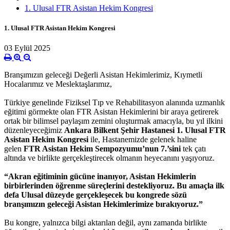
1. Ulusal FTR Asistan Hekim Kongresi
1. Ulusal FTR Asistan Hekim Kongresi
03 Eylül 2025
Branşımızın geleceği Değerli Asistan Hekimlerimiz, Kıymetli
Hocalarımız ve Meslektaşlarımız,
Türkiye genelinde Fiziksel Tıp ve Rehabilitasyon alanında uzmanlık
eğitimi görmekte olan FTR Asistan Hekimlerini bir araya getirerek
ortak bir bilimsel paylaşım zemini oluşturmak amacıyla, bu yıl ilkini
düzenleyeceğimiz
Ankara Bilkent Şehir Hastanesi 1. Ulusal FTR
Asistan Hekim Kongresi
ile, Hastanemizde gelenek haline
gelen
FTR Asistan Hekim Sempozyumu’nun 7.’sini
tek çatı
altında ve birlikte gerçekleştirecek olmanın heyecanını yaşıyoruz.
“Akran eğitiminin gücüne inanıyor, Asistan Hekimlerin
birbirlerinden öğrenme süreçlerini destekliyoruz. Bu amaçla ilk
defa Ulusal düzeyde gerçekleşecek bu kongrede sözü
branşımızın geleceği Asistan Hekimlerimize bırakıyoruz.”
Bu kongre, yalnızca bilgi aktarılan değil, aynı zamanda birlikte