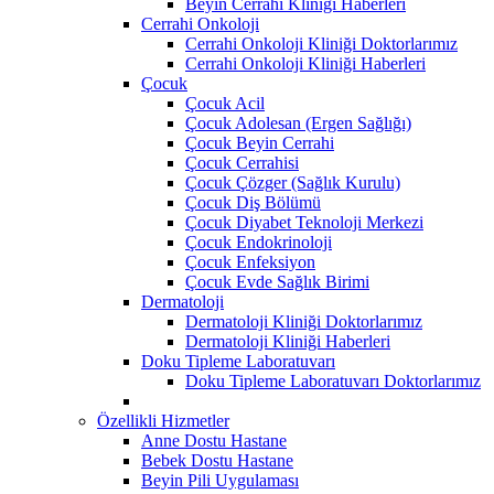
Beyin Cerrahi Kliniği Haberleri
Cerrahi Onkoloji
Cerrahi Onkoloji Kliniği Doktorlarımız
Cerrahi Onkoloji Kliniği Haberleri
Çocuk
Çocuk Acil
Çocuk Adolesan (Ergen Sağlığı)
Çocuk Beyin Cerrahi
Çocuk Cerrahisi
Çocuk Çözger (Sağlık Kurulu)
Çocuk Diş Bölümü
Çocuk Diyabet Teknoloji Merkezi
Çocuk Endokrinoloji
Çocuk Enfeksiyon
Çocuk Evde Sağlık Birimi
Dermatoloji
Dermatoloji Kliniği Doktorlarımız
Dermatoloji Kliniği Haberleri
Doku Tipleme Laboratuvarı
Doku Tipleme Laboratuvarı Doktorlarımız
Özellikli Hizmetler
Anne Dostu Hastane
Bebek Dostu Hastane
Beyin Pili Uygulaması