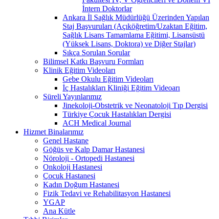
İntern Doktorlar
Ankara İl Sağlık Müdürlüğü Üzerinden Yapılan
Staj Başvuruları (Açıköğretim/Uzaktan Eğitim,
Sağlık Lisans Tamamlama Eğitimi, Lisansüstü
(Yüksek Lisans, Doktora) ve Diğer Stajlar)
Sıkça Sorulan Sorular
Bilimsel Katkı Başvuru Formları
Klinik Eğitim Videoları
Gebe Okulu Eğitim Videoları
İç Hastalıkları Kliniği Eğitim Videoarı
Süreli Yayınlarımız
Jinekoloji-Obstetrik ve Neonatoloji Tıp Dergisi
Türkiye Çocuk Hastalıkları Dergisi
ACH Medical Journal
Hizmet Binalarımız
Genel Hastane
Göğüs ve Kalp Damar Hastanesi
Nöroloji - Ortopedi Hastanesi
Onkoloji Hastanesi
Çocuk Hastanesi
Kadın Doğum Hastanesi
Fizik Tedavi ve Rehabilitasyon Hastanesi
YGAP
Ana Kütle