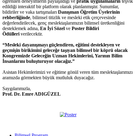
öğrenilen deneyimlerin paylaşıldığı ve
pratik uygulamaların
teşvik
edildiği interaktif bir platform olarak planlanmıştır. Sunumlar,
bildiriler ve vaka tartışmaları
Danışman Öğretim Üyelerinin
rehberliğinde
, bilimsel titizlik ve mesleki etik çerçevesinde
değerlendirilecek, genç meslektaşlarımızın bilimsel üretkenliğini
desteklemek adına,
En İyi Sözel
ve
Poster Bildiri
Ödülleri
verilecektir.
“Mesleki dayanışmayı güçlendiren, eğitimi destekleyen ve
geçmişin birikimini geleceğe taşıyan bilimsel bir köprü olacak
Kongremizde Geleceğin Uzman Hekimlerini, Yarının Bilim
İnsanlarını buluşturuyor olacağız.”
Asistan Hekimlerimizi ve eğitime gönül veren tüm meslektaşlarımızı
aramızda görmekten büyük mutluluk duyacağız.
Saygılarımızla,
Prof. Dr. Emre ADIGÜZEL
Bilimsel Program