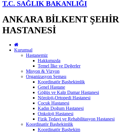
T.C. SAĞLIK BAKANLIĞI
ANKARA BİLKENT ŞEHİR
HASTANESİ
Kurumsal
Hastanemiz
Hakkımızda
Temel İlke ve Değerler
Misyon & Vizyon
Organizasyon Şeması
Koordinatör Başhekimlik
Genel Hastane
Göğüs ve Kalp Damar Hastanesi
Nöroloji-Ortopedi Hastanesi
Çocuk Hastanesi
Kadın Doğum Hastanesi
Onkoloji Hastanesi
Fizik Tedavi ve Rehabilitasyon Hastanesi
Koordinatör Başhekimlik
Koordinatör Başhekim