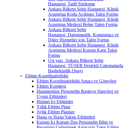
Hastanesi_Tadil Sözleşme
Ankara Bilkent Şehir Hastanesi_Klinik
Araştırma Kodu Açılması Talep Formu
Ankara Bilkent Şehir Hastanesi_Klinik
Araştırma Merkezi Belge Talep Formu
Ankara Bilkent Şehir
Hastanesi_Danışmanlık, Konuşmacı ve
Diğer Hizmetler için Talep Formu
Ankara Bilkent Şehir Hastanesi_Klinik
Araştırma Merkezi Kurum Kartı Talep
Formu
Üst yazı_Ankara Bilkent Şehir
Hastanesi_TÜSEB Destekli Çalışmalarda
Başhekimlik Onayı
Eğitim Koordinatörlüğü
Eğitim Koordinatörlüğü Amacı ve Görevleri
Eğitim Komitesi
Hastanemize Personelin Başlayış Süreçleri ve
Uyum Eğitimleri
Hizmet İçi Eğitimler
Yıllık Eğitim Planı
Aylık Eğitim Planları
Hasta ve Hasta Yakını Eğitimleri
Kurum İçi Kurum Dışı Personelin Bilgi ve
Becerisini Geliştirmek Amacıyla Talep Edilen