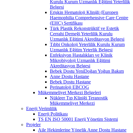
Kurulu Kurum Uzmanlık Eğitimi Yeterlilik
Belgesi
Erişkin Hematoloji Kliniği (Europen
Haemophilia Comprehensive Care Centre
(EHC) Sertifikası
Türk Plastik Rekonstrüktif ve Estetik
Cerrahi Derneği Yeterlilik Kurulu
Uzmanlık Eğitimi Akreditasyon Belgesi
Tıbbi Onkoloji Yeterlilik Kurulu Kurum
Uzmanlık Eğitim Yeterlik Belgesi
Enfeksiyon Hastalıkları ve Klinik
Mikrobiyoloji Uzmanlık Eğitimi
Akreditasyon Belgesi
Bebek Dostu YeniDoğan Yoğun Bakım
Anne Dostu Hastane
Bebek Dostu Hastane
Perinatoloji EBCOG
Mükemmeliyet Merkezi Belgeleri
Nükleer Tıp Kliniği Teranostik
Mükemmeliyet Merkezi
Enerji Verimlilik
Enerji Politikası
TS EN ISO 50001 Enerji Yönetim Sistemi
Projeler
Aile Hekimlerine Yönelik Anne Dostu Hastane