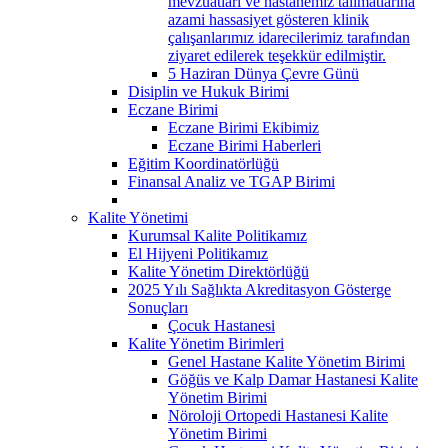
mevzuatları ve hastanemiz talimatlarına
azami hassasiyet gösteren klinik
çalışanlarımız idarecilerimiz tarafından
ziyaret edilerek teşekkür edilmiştir.
5 Haziran Dünya Çevre Günü
Disiplin ve Hukuk Birimi
Eczane Birimi
Eczane Birimi Ekibimiz
Eczane Birimi Haberleri
Eğitim Koordinatörlüğü
Finansal Analiz ve TGAP Birimi
Kalite Yönetimi
Kurumsal Kalite Politikamız
El Hijyeni Politikamız
Kalite Yönetim Direktörlüğü
2025 Yılı Sağlıkta Akreditasyon Gösterge
Sonuçları
Çocuk Hastanesi
Kalite Yönetim Birimleri
Genel Hastane Kalite Yönetim Birimi
Göğüs ve Kalp Damar Hastanesi Kalite
Yönetim Birimi
Nöroloji Ortopedi Hastanesi Kalite
Yönetim Birimi