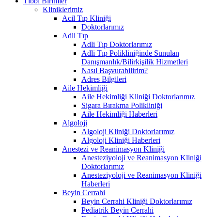
Tıbbi Birimler
Kliniklerimiz
Acil Tıp Kliniği
Doktorlarımız
Adli Tıp
Adli Tıp Doktorlarımız
Adli Tıp Polikliniğinde Sunulan
Danışmanlık/Bilirkişilik Hizmetleri
Nasıl Başvurabilirim?
Adres Bilgileri
Aile Hekimliği
Aile Hekimliği Kliniği Doktorlarımız
Sigara Bırakma Polikliniği
Aile Hekimliği Haberleri
Algoloji
Algoloji Kliniği Doktorlarımız
Algoloji Kliniği Haberleri
Anestezi ve Reanimasyon Kliniği
Anesteziyoloji ve Reanimasyon Kliniği
Doktorlarımız
Anesteziyoloji ve Reanimasyon Kliniği
Haberleri
Beyin Cerrahi
Beyin Cerrahi Kliniği Doktorlarımız
Pediatrik Beyin Cerrahi