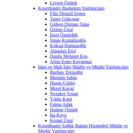
Levent Öztürk
Koordinatör Başhekim Yardımcıları
Filiz Denizli Ergen
Taner Gökçınar
Gülşen Duman Talas
Özlem Ünal
İzzet Özgürlük
Sinan Korukluoğlu
Köksal Hamzaoğlu
Alpaslan Erol
Durdu Mehmet Köş
Afşin Emre Kayıpmaz
İdari ve Mali İşler Müdür ve Müdür Yardımcıları
Burhan Terzioğlu
Mustafa Şahin
Hasan Gürler
Meral Kavaz
Nezaket Tosun
Yıldız Kant
Fatma Adak
Halime Öztürk
İsa Kaya
Kemal Ünal
Koordinatör Sağlık Bakım Hizmetleri Müdür ve
Müdür Yardımcıları