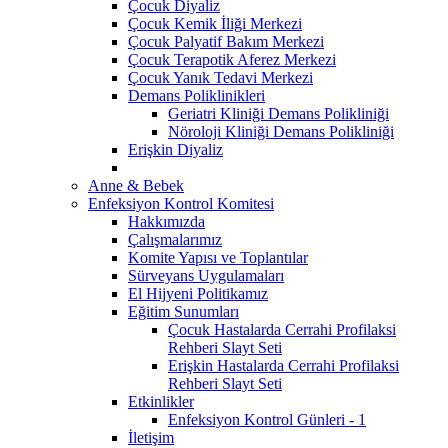
Çocuk Diyaliz
Çocuk Kemik İliği Merkezi
Çocuk Palyatif Bakım Merkezi
Çocuk Terapotik Aferez Merkezi
Çocuk Yanık Tedavi Merkezi
Demans Poliklinikleri
Geriatri Kliniği Demans Polikliniği
Nöroloji Kliniği Demans Polikliniği
Erişkin Diyaliz
Anne & Bebek
Enfeksiyon Kontrol Komitesi
Hakkımızda
Çalışmalarımız
Komite Yapısı ve Toplantılar
Sürveyans Uygulamaları
El Hijyeni Politikamız
Eğitim Sunumları
Çocuk Hastalarda Cerrahi Profilaksi
Rehberi Slayt Seti
Erişkin Hastalarda Cerrahi Profilaksi
Rehberi Slayt Seti
Etkinlikler
Enfeksiyon Kontrol Günleri - 1
İletişim