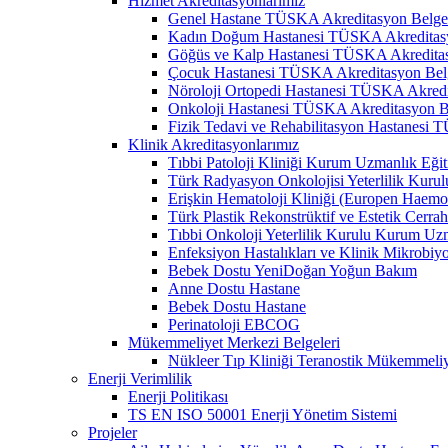
Hizmet Akreditasyonlarımız
Genel Hastane TÜSKA Akreditasyon Belge
Kadın Doğum Hastanesi TÜSKA Akreditasy
Göğüs ve Kalp Hastanesi TÜSKA Akreditas
Çocuk Hastanesi TÜSKA Akreditasyon Bel
Nöroloji Ortopedi Hastanesi TÜSKA Akredi
Onkoloji Hastanesi TÜSKA Akreditasyon B
Fizik Tedavi ve Rehabilitasyon Hastanesi
Klinik Akreditasyonlarımız
Tıbbi Patoloji Kliniği Kurum Uzmanlık Eğit
Türk Radyasyon Onkolojisi Yeterlilik Kurul
Erişkin Hematoloji Kliniği (Europen Haemo
Türk Plastik Rekonstrüktif ve Estetik Cerra
Tıbbi Onkoloji Yeterlilik Kurulu Kurum Uzm
Enfeksiyon Hastalıkları ve Klinik Mikrobiy
Bebek Dostu YeniDoğan Yoğun Bakım
Anne Dostu Hastane
Bebek Dostu Hastane
Perinatoloji EBCOG
Mükemmeliyet Merkezi Belgeleri
Nükleer Tıp Kliniği Teranostik Mükemmeli
Enerji Verimlilik
Enerji Politikası
TS EN ISO 50001 Enerji Yönetim Sistemi
Projeler