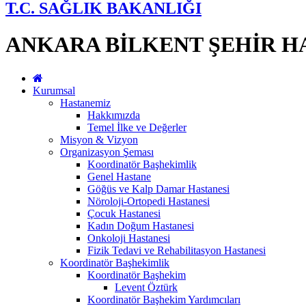
T.C. SAĞLIK BAKANLIĞI
ANKARA BİLKENT ŞEHİR H
Kurumsal
Hastanemiz
Hakkımızda
Temel İlke ve Değerler
Misyon & Vizyon
Organizasyon Şeması
Koordinatör Başhekimlik
Genel Hastane
Göğüs ve Kalp Damar Hastanesi
Nöroloji-Ortopedi Hastanesi
Çocuk Hastanesi
Kadın Doğum Hastanesi
Onkoloji Hastanesi
Fizik Tedavi ve Rehabilitasyon Hastanesi
Koordinatör Başhekimlik
Koordinatör Başhekim
Levent Öztürk
Koordinatör Başhekim Yardımcıları