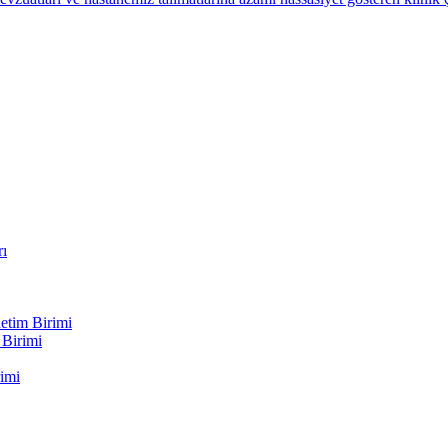
rı
etim Birimi
 Birimi
imi