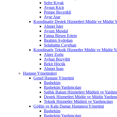
Sefer Kıyak
Aysun Kiçir
Pempe Becerikli
Ayşe Atar
Koordinatör Destek Hizmetleri Müdür ve Müdür Ya
Ahmet İşler
Aysun Muşdal
Fatma Birsen Ertem
İbrahim Aydoğan
Selahattin Çayırhan
Koordinatör Teknik Hizmetler Müdür ve Müdür Ya
Alper Zorlu
Ayhan Bozyiğit
Bekir Höçük
Ahmet İnan
Hastane Yönetimleri
Genel Hastane Yönetimi
Başhekim
Başhekim Yardımcıları
Sağlık Bakım Hizmetleri Müdürü ve Yardımc
Destek Hizmetleri Müdür ve Müdür Yardımcı
Teknik Hizmetler Müdürü ve Yardımcıları
Göğüs ve Kalp Damar Hastanesi Yönetimi
Başhekim
Başhekim Yardımcıları