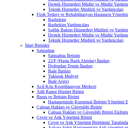
Destek Hizmetleri Müdür ve Müdür Yardımcı
Teknik Hizmetler Müdürü ve Yardımcıları
Fizik Tedavi ve Rehabilitasyon Hastanesi Yönetim
Başhekim
Başhekim Yardımcıları
Sağlık Bakım Hizmetleri Müdürü ve Yardımc
Destek Hizmetleri Müdür ve Müdür Yardımcı
Teknik Hizmetler Müdürü ve Yardımcıları
İdari Birimler
Satınalma
Satınalma İletişim
22/F (Hasta Bazlı Alımlar) İlanları
Doğrudan Temin İlanları
İhale İlanları
Yaklaşık Maliyet
İhale Arşivi
Acil Kriz Koordinasyon Merkezi
Adli Rapor Hizmet Birimi
Basın ve İletişim Birimi
Hastanemizde Kurumsal İletişim Yönetimi Eğ
Çalışan Hakları ve Güvenliği Birimi
Çalışan Hakları ve Güvenliği Birimi Ekibim
Çevre ve Atık Yönetimi Birimi
Çevre ve Atık Yönetimi Birimimiz Tarafından
Ankara Şehir Hastanemizin Atık yönetimi mevz