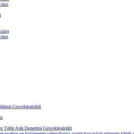
ları
i
ıları
ları
itimi Gerçekleştirildi
iz
 Tıbbi Atık Denetimi Gerçekleştirildi
uatları ve hastanemiz talimatlarına azami hassasiyet gösteren klinik çal