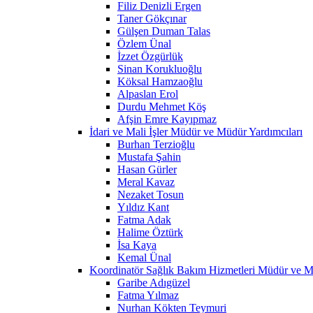
Filiz Denizli Ergen
Taner Gökçınar
Gülşen Duman Talas
Özlem Ünal
İzzet Özgürlük
Sinan Korukluoğlu
Köksal Hamzaoğlu
Alpaslan Erol
Durdu Mehmet Köş
Afşin Emre Kayıpmaz
İdari ve Mali İşler Müdür ve Müdür Yardımcıları
Burhan Terzioğlu
Mustafa Şahin
Hasan Gürler
Meral Kavaz
Nezaket Tosun
Yıldız Kant
Fatma Adak
Halime Öztürk
İsa Kaya
Kemal Ünal
Koordinatör Sağlık Bakım Hizmetleri Müdür ve M
Garibe Adıgüzel
Fatma Yılmaz
Nurhan Kökten Teymuri