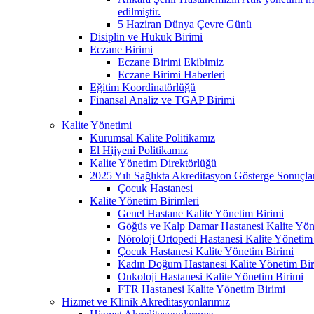
edilmiştir.
5 Haziran Dünya Çevre Günü
Disiplin ve Hukuk Birimi
Eczane Birimi
Eczane Birimi Ekibimiz
Eczane Birimi Haberleri
Eğitim Koordinatörlüğü
Finansal Analiz ve TGAP Birimi
Kalite Yönetimi
Kurumsal Kalite Politikamız
El Hijyeni Politikamız
Kalite Yönetim Direktörlüğü
2025 Yılı Sağlıkta Akreditasyon Gösterge Sonuçla
Çocuk Hastanesi
Kalite Yönetim Birimleri
Genel Hastane Kalite Yönetim Birimi
Göğüs ve Kalp Damar Hastanesi Kalite Yön
Nöroloji Ortopedi Hastanesi Kalite Yönetim
Çocuk Hastanesi Kalite Yönetim Birimi
Kadın Doğum Hastanesi Kalite Yönetim Bir
Onkoloji Hastanesi Kalite Yönetim Birimi
FTR Hastanesi Kalite Yönetim Birimi
Hizmet ve Klinik Akreditasyonlarımız