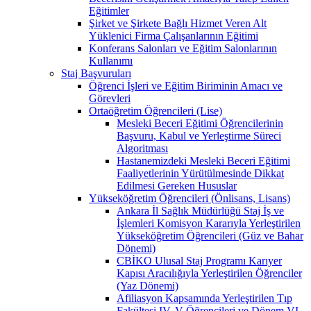
Eğitimler
Şirket ve Şirkete Bağlı Hizmet Veren Alt
Yüklenici Firma Çalışanlarının Eğitimi
Konferans Salonları ve Eğitim Salonlarının
Kullanımı
Staj Başvuruları
Öğrenci İşleri ve Eğitim Biriminin Amacı ve
Görevleri
Ortaöğretim Öğrencileri (Lise)
Mesleki Beceri Eğitimi Öğrencilerinin
Başvuru, Kabul ve Yerleştirme Süreci
Algoritması
Hastanemizdeki Mesleki Beceri Eğitimi
Faaliyetlerinin Yürütülmesinde Dikkat
Edilmesi Gereken Hususlar
Yükseköğretim Öğrencileri (Önlisans, Lisans)
Ankara İl Sağlık Müdürlüğü Staj İş ve
İşlemleri Komisyon Kararıyla Yerleştirilen
Yükseköğretim Öğrencileri (Güz ve Bahar
Dönemi)
CBİKO Ulusal Staj Programı Karıyer
Kapısı Aracılığıyla Yerleştirilen Öğrenciler
(Yaz Dönemi)
Afiliasyon Kapsamında Yerleştirilen Tıp
Fakültesi IV, V Öğrencileri ve Dönem VI