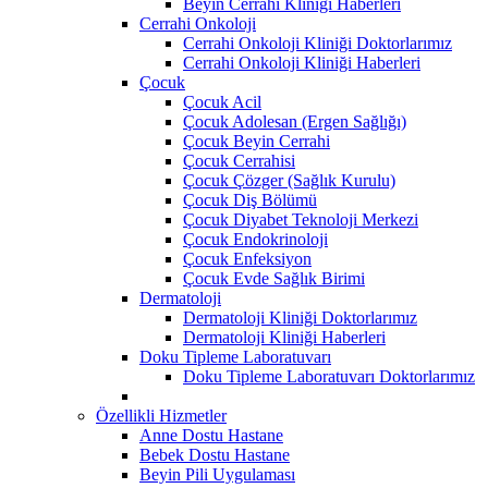
Beyin Cerrahi Kliniği Haberleri
Cerrahi Onkoloji
Cerrahi Onkoloji Kliniği Doktorlarımız
Cerrahi Onkoloji Kliniği Haberleri
Çocuk
Çocuk Acil
Çocuk Adolesan (Ergen Sağlığı)
Çocuk Beyin Cerrahi
Çocuk Cerrahisi
Çocuk Çözger (Sağlık Kurulu)
Çocuk Diş Bölümü
Çocuk Diyabet Teknoloji Merkezi
Çocuk Endokrinoloji
Çocuk Enfeksiyon
Çocuk Evde Sağlık Birimi
Dermatoloji
Dermatoloji Kliniği Doktorlarımız
Dermatoloji Kliniği Haberleri
Doku Tipleme Laboratuvarı
Doku Tipleme Laboratuvarı Doktorlarımız
Özellikli Hizmetler
Anne Dostu Hastane
Bebek Dostu Hastane
Beyin Pili Uygulaması