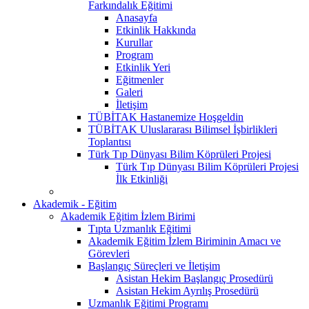
Farkındalık Eğitimi
Anasayfa
Etkinlik Hakkında
Kurullar
Program
Etkinlik Yeri
Eğitmenler
Galeri
İletişim
TÜBİTAK Hastanemize Hoşgeldin
TÜBİTAK Uluslararası Bilimsel İşbirlikleri
Toplantısı
Türk Tıp Dünyası Bilim Köprüleri Projesi
Türk Tıp Dünyası Bilim Köprüleri Projesi
İlk Etkinliği
Akademik - Eğitim
Akademik Eğitim İzlem Birimi
Tıpta Uzmanlık Eğitimi
Akademik Eğitim İzlem Biriminin Amacı ve
Görevleri
Başlangıç Süreçleri ve İletişim
Asistan Hekim Başlangıç Prosedürü
Asistan Hekim Ayrılış Prosedürü
Uzmanlık Eğitimi Programı