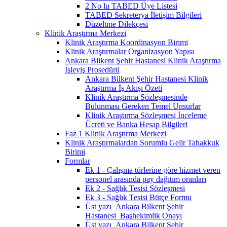
2 No lu TABED Üye Listesi
TABED Sekreterya İletişim Bilgileri
Düzeltme Dilekçesi
Klinik Araştırma Merkezi
Klinik Araştırma Koordinasyon Birimi
Klinik Araştırmalar Organizasyon Yapısı
Ankara Bilkent Şehir Hastanesi Klinik Araştırma
İşleyiş Prosedürü
Ankara Bilkent Şehir Hastanesi Klinik
Araştırma İş Akışı Özeti
Klinik Araştırma Sözleşmesinde
Bulunması Gereken Temel Unsurlar
Klinik Araştırma Sözleşmesi İnceleme
Ücreti ve Banka Hesap Bilgileri
Faz 1 Klinik Araştırma Merkezi
Klinik Araştırmalardan Sorumlu Gelir Tahakkuk
Birimi
Formlar
Ek 1 - Çalışma türlerine göre hizmet veren
personel arasında pay dağıtım oranları
Ek 2 - Sağlık Tesisi Sözleşmesi
Ek 3 - Sağlık Tesisi Bütçe Formu
Üst yazı_Ankara Bilkent Şehir
Hastanesi_Başhekimlik Onayı
Üst yazı_Ankara Bilkent Şehir