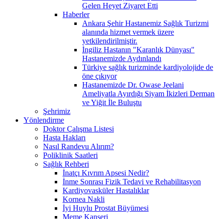
Gelen Heyet Ziyaret Etti
Haberler
Ankara Şehir Hastanemiz Sağlık Turizmi
alanında hizmet vermek üzere
yetkilendirilmiştir.
İngiliz Hastanın "Karanlık Dünyası"
Hastanemizde Aydınlandı
Türkiye sağlık turizminde kardiyolojide de
öne çıkıyor
Hastanemizde Dr. Owase Jeelani
Ameliyatla Ayırdığı Siyam İkizleri Derman
ve Yiğit İle Buluştu
Şehrimiz
Yönlendirme
Doktor Çalışma Listesi
Hasta Hakları
Nasıl Randevu Alırım?
Poliklinik Saatleri
Sağlık Rehberi
İnatçı Kıvrım Apsesi Nedir?
İnme Sonrası Fizik Tedavi ve Rehabilitasyon
Kardiyovasküler Hastalıklar
Kornea Nakli
İyi Huylu Prostat Büyümesi
Meme Kanseri