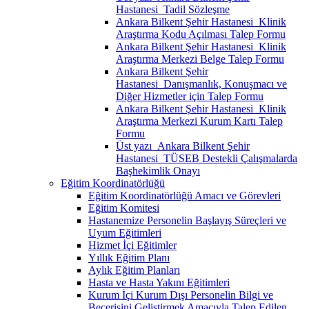
Hastanesi_Tadil Sözleşme
Ankara Bilkent Şehir Hastanesi_Klinik
Araştırma Kodu Açılması Talep Formu
Ankara Bilkent Şehir Hastanesi_Klinik
Araştırma Merkezi Belge Talep Formu
Ankara Bilkent Şehir
Hastanesi_Danışmanlık, Konuşmacı ve
Diğer Hizmetler için Talep Formu
Ankara Bilkent Şehir Hastanesi_Klinik
Araştırma Merkezi Kurum Kartı Talep
Formu
Üst yazı_Ankara Bilkent Şehir
Hastanesi_TÜSEB Destekli Çalışmalarda
Başhekimlik Onayı
Eğitim Koordinatörlüğü
Eğitim Koordinatörlüğü Amacı ve Görevleri
Eğitim Komitesi
Hastanemize Personelin Başlayış Süreçleri ve
Uyum Eğitimleri
Hizmet İçi Eğitimler
Yıllık Eğitim Planı
Aylık Eğitim Planları
Hasta ve Hasta Yakını Eğitimleri
Kurum İçi Kurum Dışı Personelin Bilgi ve
Becerisini Geliştirmek Amacıyla Talep Edilen