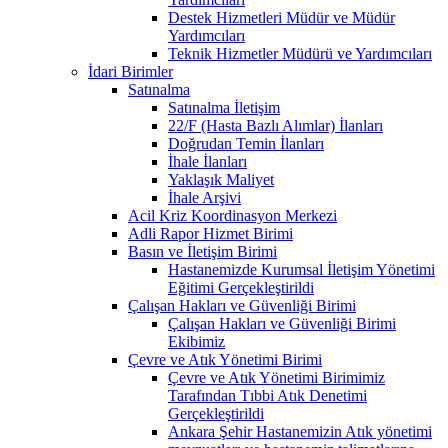
Destek Hizmetleri Müdür ve Müdür
Yardımcıları
Teknik Hizmetler Müdürü ve Yardımcıları
İdari Birimler
Satınalma
Satınalma İletişim
22/F (Hasta Bazlı Alımlar) İlanları
Doğrudan Temin İlanları
İhale İlanları
Yaklaşık Maliyet
İhale Arşivi
Acil Kriz Koordinasyon Merkezi
Adli Rapor Hizmet Birimi
Basın ve İletişim Birimi
Hastanemizde Kurumsal İletişim Yönetimi
Eğitimi Gerçekleştirildi
Çalışan Hakları ve Güvenliği Birimi
Çalışan Hakları ve Güvenliği Birimi
Ekibimiz
Çevre ve Atık Yönetimi Birimi
Çevre ve Atık Yönetimi Birimimiz
Tarafından Tıbbi Atık Denetimi
Gerçekleştirildi
Ankara Şehir Hastanemizin Atık yönetimi