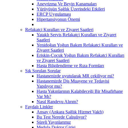
Anevrizma Ve Beyin Kanamaları
Yürüyüşün Sağlık Üzerindeki Etkileri
ERCP Uygulaması
Hipertansiyonun Önemi
Refakatçi Kuralları ve Ziyaret Saatleri
Yataklı Servis Refakatçi Kuralları ve Ziyaret
Saatleri
Yenidoğan Yoğun Bakım Refakatçi Kuralları ve
Ziyaret Saatleri
Erişkin-Çocuk Yoğun Bakım Refakatçi Kuralları
ve Ziyaret Saatleri
Hasta Bilgilendirme ve Rıza Formları
Sık Sorulan Sorular
Hastanenizde uyutularak MR çekiliyor mi?
Hastanemizde Diş Muayene ve Tedavisi
Yapılıyor mu?
Hasta Yakınlarının Kalabileceği Bir Misafirhane
Var Mı?
Nasıl Randevu Alırım?
Faydalı Linkler
Ansav (Ankara Sağlık Hizmet Vakfı)
Bu Test Nerede Çalışılıyor?
Süreli Yayınlarımız
Medula Doktor Girişi