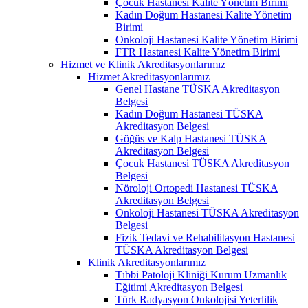
Çocuk Hastanesi Kalite Yönetim Birimi
Kadın Doğum Hastanesi Kalite Yönetim
Birimi
Onkoloji Hastanesi Kalite Yönetim Birimi
FTR Hastanesi Kalite Yönetim Birimi
Hizmet ve Klinik Akreditasyonlarımız
Hizmet Akreditasyonlarımız
Genel Hastane TÜSKA Akreditasyon
Belgesi
Kadın Doğum Hastanesi TÜSKA
Akreditasyon Belgesi
Göğüs ve Kalp Hastanesi TÜSKA
Akreditasyon Belgesi
Çocuk Hastanesi TÜSKA Akreditasyon
Belgesi
Nöroloji Ortopedi Hastanesi TÜSKA
Akreditasyon Belgesi
Onkoloji Hastanesi TÜSKA Akreditasyon
Belgesi
Fizik Tedavi ve Rehabilitasyon Hastanesi
TÜSKA Akreditasyon Belgesi
Klinik Akreditasyonlarımız
Tıbbi Patoloji Kliniği Kurum Uzmanlık
Eğitimi Akreditasyon Belgesi
Türk Radyasyon Onkolojisi Yeterlilik