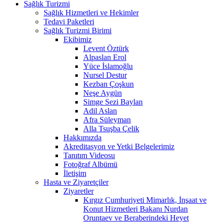
Sağlık Turizmi
Sağlık Hizmetleri ve Hekimler
Tedavi Paketleri
Sağlık Turizmi Birimi
Ekibimiz
Levent Öztürk
Alpaslan Erol
Yüce İslamoğlu
Nursel Destur
Kezban Çoşkun
Neşe Aygün
Simge Sezi Baylan
Adil Aslan
Afra Süleyman
Alla Tsuşba Çelik
Hakkımızda
Akreditasyon ve Yetki Belgelerimiz
Tanıtım Videosu
Fotoğraf Albümü
İletişim
Hasta ve Ziyaretçiler
Ziyaretler
Kırgız Cumhuriyeti Mimarlık, İnşaat ve
Konut Hizmetleri Bakanı Nurdan
Oruntaev ve Beraberindeki Heyet