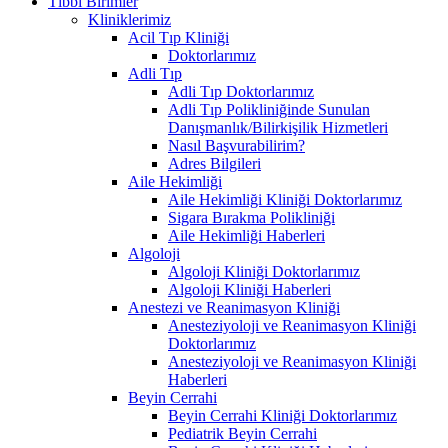
Tıbbi Birimler
Kliniklerimiz
Acil Tıp Kliniği
Doktorlarımız
Adli Tıp
Adli Tıp Doktorlarımız
Adli Tıp Polikliniğinde Sunulan
Danışmanlık/Bilirkişilik Hizmetleri
Nasıl Başvurabilirim?
Adres Bilgileri
Aile Hekimliği
Aile Hekimliği Kliniği Doktorlarımız
Sigara Bırakma Polikliniği
Aile Hekimliği Haberleri
Algoloji
Algoloji Kliniği Doktorlarımız
Algoloji Kliniği Haberleri
Anestezi ve Reanimasyon Kliniği
Anesteziyoloji ve Reanimasyon Kliniği
Doktorlarımız
Anesteziyoloji ve Reanimasyon Kliniği
Haberleri
Beyin Cerrahi
Beyin Cerrahi Kliniği Doktorlarımız
Pediatrik Beyin Cerrahi