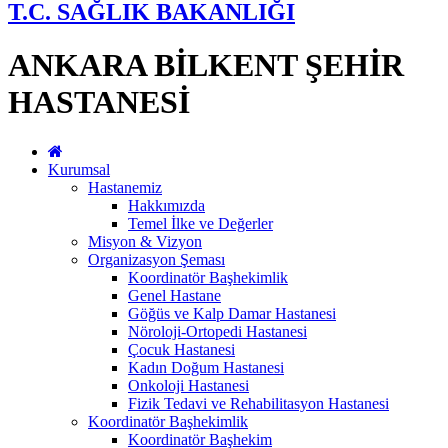
T.C. SAĞLIK BAKANLIĞI
ANKARA BİLKENT ŞEHİR
HASTANESİ
Kurumsal
Hastanemiz
Hakkımızda
Temel İlke ve Değerler
Misyon & Vizyon
Organizasyon Şeması
Koordinatör Başhekimlik
Genel Hastane
Göğüs ve Kalp Damar Hastanesi
Nöroloji-Ortopedi Hastanesi
Çocuk Hastanesi
Kadın Doğum Hastanesi
Onkoloji Hastanesi
Fizik Tedavi ve Rehabilitasyon Hastanesi
Koordinatör Başhekimlik
Koordinatör Başhekim