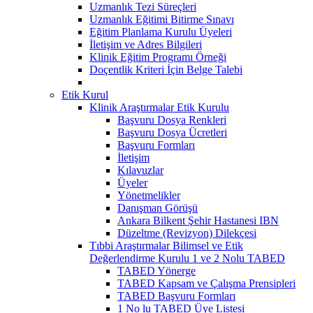
Uzmanlık Tezi Süreçleri
Uzmanlık Eğitimi Bitirme Sınavı
Eğitim Planlama Kurulu Üyeleri
İletişim ve Adres Bilgileri
Klinik Eğitim Programı Örneği
Doçentlik Kriteri İçin Belge Talebi
Etik Kurul
Klinik Araştırmalar Etik Kurulu
Başvuru Dosya Renkleri
Başvuru Dosya Ücretleri
Başvuru Formları
İletişim
Kılavuzlar
Üyeler
Yönetmelikler
Danışman Görüşü
Ankara Bilkent Şehir Hastanesi IBN
Düzeltme (Revizyon) Dilekçesi
Tıbbi Araştırmalar Bilimsel ve Etik
Değerlendirme Kurulu 1 ve 2 Nolu TABED
TABED Yönerge
TABED Kapsam ve Çalışma Prensipleri
TABED Başvuru Formları
1 No lu TABED Üye Listesi