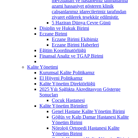
mevzuatları ve hastanemiz talimatlarına
azami hassasiyet gösteren klinik
çalışanlarımız idarecilerimiz tarafından
ziyaret edilerek teşekkür edilmiştir.
5 Haziran Dünya Çevre Günü
Disiplin ve Hukuk Birimi
Eczane Birimi
Eczane Birimi Ekibimiz
Eczane Birimi Haberleri
Eğitim Koordinatörlüğü
Finansal Analiz ve TGAP Birimi
Kalite Yönetimi
Kurumsal Kalite Politikamız
El Hijyeni Politikamız
Kalite Yönetim Direktörlüğü
2025 Yılı Sağlıkta Akreditasyon Gösterge
Sonuçları
Çocuk Hastanesi
Kalite Yönetim Birimleri
Genel Hastane Kalite Yönetim Birimi
Göğüs ve Kalp Damar Hastanesi Kalite
Yönetim Birimi
Nöroloji Ortopedi Hastanesi Kalite
Yönetim Birimi