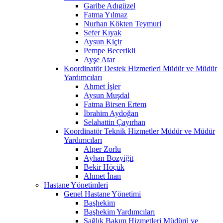
Garibe Adıgüzel
Fatma Yılmaz
Nurhan Kökten Teymuri
Sefer Kıyak
Aysun Kiçir
Pempe Becerikli
Ayşe Atar
Koordinatör Destek Hizmetleri Müdür ve Müdür
Yardımcıları
Ahmet İşler
Aysun Muşdal
Fatma Birsen Ertem
İbrahim Aydoğan
Selahattin Çayırhan
Koordinatör Teknik Hizmetler Müdür ve Müdür
Yardımcıları
Alper Zorlu
Ayhan Bozyiğit
Bekir Höçük
Ahmet İnan
Hastane Yönetimleri
Genel Hastane Yönetimi
Başhekim
Başhekim Yardımcıları
Sağlık Bakım Hizmetleri Müdürü ve