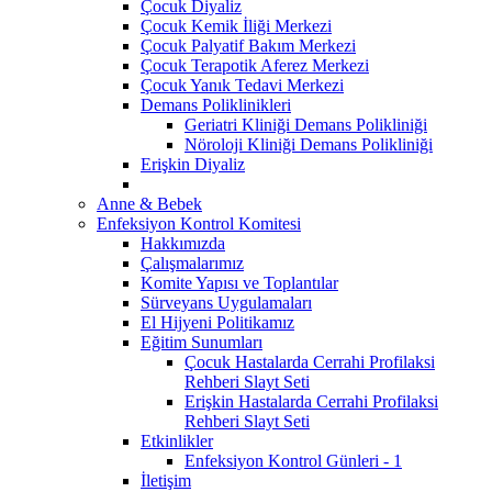
Çocuk Diyaliz
Çocuk Kemik İliği Merkezi
Çocuk Palyatif Bakım Merkezi
Çocuk Terapotik Aferez Merkezi
Çocuk Yanık Tedavi Merkezi
Demans Poliklinikleri
Geriatri Kliniği Demans Polikliniği
Nöroloji Kliniği Demans Polikliniği
Erişkin Diyaliz
Anne & Bebek
Enfeksiyon Kontrol Komitesi
Hakkımızda
Çalışmalarımız
Komite Yapısı ve Toplantılar
Sürveyans Uygulamaları
El Hijyeni Politikamız
Eğitim Sunumları
Çocuk Hastalarda Cerrahi Profilaksi
Rehberi Slayt Seti
Erişkin Hastalarda Cerrahi Profilaksi
Rehberi Slayt Seti
Etkinlikler
Enfeksiyon Kontrol Günleri - 1
İletişim