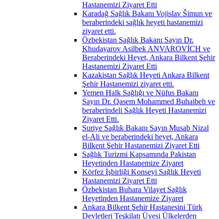
Hastanemizi Ziyaret Etti
Karadağ Sağlık Bakanı Vojislav Šimun ve
beraberindeki sağlık heyeti hastanemizi
ziyaret etti.
Özbekistan Sağlık Bakanı Sayın Dr.
Khudayarov Asilbek ANVAROVİCH ve
Beraberindeki Heyet, Ankara Bilkent Şehir
Hastanemizi Ziyaret Etti
Kazakistan Sağlık Heyeti Ankara Bilkent
Şehir Hastanemizi ziyaret etti.
Yemen Halk Sağlığı ve Nüfus Bakanı
Sayın Dr. Qasem Mohammed Buhaibeh ve
beraberindeli Sağlık Heyeti Hastanemizi
Ziyaret Etti.
Suriye Sağlık Bakanı Sayın Musab Nizal
el-Ali ve beraberindeki heyet, Ankara
Bilkent Şehir Hastanemizi Ziyaret Etti
Sağlık Turizmi Kapsamında Pakistan
Heyetinden Hastanemize Ziyaret
Körfez İşbirliği Konseyi Sağlık Heyeti
Hastanemizi Ziyaret Etti
Özbekistan Buhara Vilayet Sağlık
Heyetinden Hastanemize Ziyaret
Ankara Bilkent Şehir Hastanesini Türk
Devletleri Teşkilatı Üyesi Ülkelerden