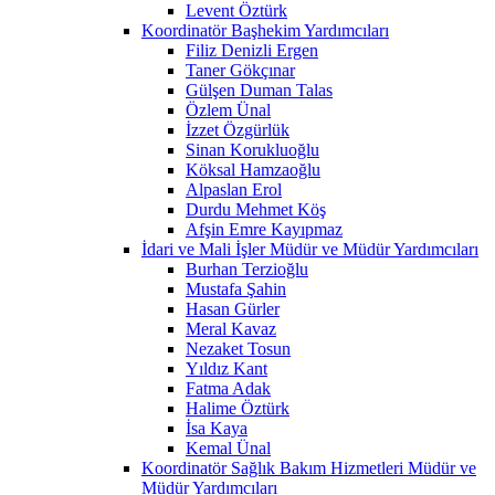
Levent Öztürk
Koordinatör Başhekim Yardımcıları
Filiz Denizli Ergen
Taner Gökçınar
Gülşen Duman Talas
Özlem Ünal
İzzet Özgürlük
Sinan Korukluoğlu
Köksal Hamzaoğlu
Alpaslan Erol
Durdu Mehmet Köş
Afşin Emre Kayıpmaz
İdari ve Mali İşler Müdür ve Müdür Yardımcıları
Burhan Terzioğlu
Mustafa Şahin
Hasan Gürler
Meral Kavaz
Nezaket Tosun
Yıldız Kant
Fatma Adak
Halime Öztürk
İsa Kaya
Kemal Ünal
Koordinatör Sağlık Bakım Hizmetleri Müdür ve
Müdür Yardımcıları