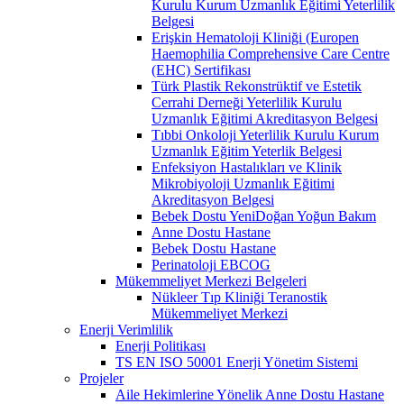
Kurulu Kurum Uzmanlık Eğitimi Yeterlilik
Belgesi
Erişkin Hematoloji Kliniği (Europen
Haemophilia Comprehensive Care Centre
(EHC) Sertifikası
Türk Plastik Rekonstrüktif ve Estetik
Cerrahi Derneği Yeterlilik Kurulu
Uzmanlık Eğitimi Akreditasyon Belgesi
Tıbbi Onkoloji Yeterlilik Kurulu Kurum
Uzmanlık Eğitim Yeterlik Belgesi
Enfeksiyon Hastalıkları ve Klinik
Mikrobiyoloji Uzmanlık Eğitimi
Akreditasyon Belgesi
Bebek Dostu YeniDoğan Yoğun Bakım
Anne Dostu Hastane
Bebek Dostu Hastane
Perinatoloji EBCOG
Mükemmeliyet Merkezi Belgeleri
Nükleer Tıp Kliniği Teranostik
Mükemmeliyet Merkezi
Enerji Verimlilik
Enerji Politikası
TS EN ISO 50001 Enerji Yönetim Sistemi
Projeler
Aile Hekimlerine Yönelik Anne Dostu Hastane