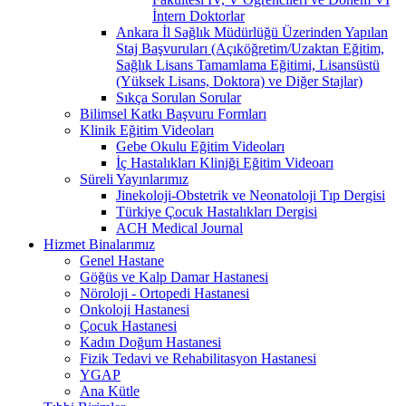
İntern Doktorlar
Ankara İl Sağlık Müdürlüğü Üzerinden Yapılan
Staj Başvuruları (Açıköğretim/Uzaktan Eğitim,
Sağlık Lisans Tamamlama Eğitimi, Lisansüstü
(Yüksek Lisans, Doktora) ve Diğer Stajlar)
Sıkça Sorulan Sorular
Bilimsel Katkı Başvuru Formları
Klinik Eğitim Videoları
Gebe Okulu Eğitim Videoları
İç Hastalıkları Kliniği Eğitim Videoarı
Süreli Yayınlarımız
Jinekoloji-Obstetrik ve Neonatoloji Tıp Dergisi
Türkiye Çocuk Hastalıkları Dergisi
ACH Medical Journal
Hizmet Binalarımız
Genel Hastane
Göğüs ve Kalp Damar Hastanesi
Nöroloji - Ortopedi Hastanesi
Onkoloji Hastanesi
Çocuk Hastanesi
Kadın Doğum Hastanesi
Fizik Tedavi ve Rehabilitasyon Hastanesi
YGAP
Ana Kütle