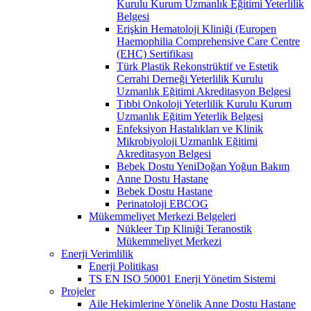
Kurulu Kurum Uzmanlık Eğitimi Yeterlilik
Belgesi
Erişkin Hematoloji Kliniği (Europen
Haemophilia Comprehensive Care Centre
(EHC) Sertifikası
Türk Plastik Rekonstrüktif ve Estetik
Cerrahi Derneği Yeterlilik Kurulu
Uzmanlık Eğitimi Akreditasyon Belgesi
Tıbbi Onkoloji Yeterlilik Kurulu Kurum
Uzmanlık Eğitim Yeterlik Belgesi
Enfeksiyon Hastalıkları ve Klinik
Mikrobiyoloji Uzmanlık Eğitimi
Akreditasyon Belgesi
Bebek Dostu YeniDoğan Yoğun Bakım
Anne Dostu Hastane
Bebek Dostu Hastane
Perinatoloji EBCOG
Mükemmeliyet Merkezi Belgeleri
Nükleer Tıp Kliniği Teranostik
Mükemmeliyet Merkezi
Enerji Verimlilik
Enerji Politikası
TS EN ISO 50001 Enerji Yönetim Sistemi
Projeler
Aile Hekimlerine Yönelik Anne Dostu Hastane