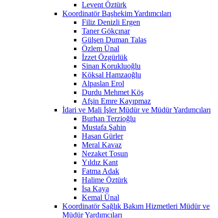
Levent Öztürk
Koordinatör Başhekim Yardımcıları
Filiz Denizli Ergen
Taner Gökçınar
Gülşen Duman Talas
Özlem Ünal
İzzet Özgürlük
Sinan Korukluoğlu
Köksal Hamzaoğlu
Alpaslan Erol
Durdu Mehmet Köş
Afşin Emre Kayıpmaz
İdari ve Mali İşler Müdür ve Müdür Yardımcıları
Burhan Terzioğlu
Mustafa Şahin
Hasan Gürler
Meral Kavaz
Nezaket Tosun
Yıldız Kant
Fatma Adak
Halime Öztürk
İsa Kaya
Kemal Ünal
Koordinatör Sağlık Bakım Hizmetleri Müdür ve
Müdür Yardımcıları