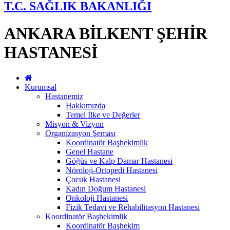
T.C. SAĞLIK BAKANLIĞI
ANKARA BİLKENT ŞEHİR
HASTANESİ
Kurumsal
Hastanemiz
Hakkımızda
Temel İlke ve Değerler
Misyon & Vizyon
Organizasyon Şeması
Koordinatör Başhekimlik
Genel Hastane
Göğüs ve Kalp Damar Hastanesi
Nöroloji-Ortopedi Hastanesi
Çocuk Hastanesi
Kadın Doğum Hastanesi
Onkoloji Hastanesi
Fizik Tedavi ve Rehabilitasyon Hastanesi
Koordinatör Başhekimlik
Koordinatör Başhekim