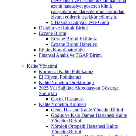
mevzuatları ve hastanemiz talimatlarına
azami hassasiyet gösteren klinik
çalışanlarımız idarecilerimiz tarafından
ziyaret edilerek teşekkür edilmiştir.
5 Haziran Dünya Çevre Günü
Disiplin ve Hukuk Birimi
Eczane Birimi
Eczane Birimi Ekibimiz
Eczane Birimi Haberleri
Eğitim Koordinatörlüğü
Finansal Analiz ve TGAP Birimi
Kalite Yönetimi
Kurumsal Kalite Politikamız
El Hijyeni Politikamız
Kalite Yönetim Direktörlüğü
2025 Yılı Sağlıkta Akreditasyon Gösterge
Sonuçları
Çocuk Hastanesi
Kalite Yönetim Birimleri
Genel Hastane Kalite Yönetim Birimi
Göğüs ve Kalp Damar Hastanesi Kalite
Yönetim Birimi
Nöroloji Ortopedi Hastanesi Kalite
Yönetim Birimi