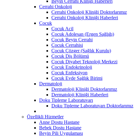
Beyin Cerrahi Kliniği Haberleri
Cerrahi Onkoloji
Cerrahi Onkoloji Kliniği Doktorlarımız
Cerrahi Onkoloji Kliniği Haberleri
Çocuk
Çocuk Acil
Çocuk Adolesan (Ergen Sağlığı)
Çocuk Beyin Cerrahi
Çocuk Cerrahisi
Çocuk Çözger (Sağlık Kurulu)
Çocuk Diş Bölümü
Çocuk Diyabet Teknoloji Merkezi
Çocuk Endokrinoloji
Çocuk Enfeksiyon
Çocuk Evde Sağlık Birimi
Dermatoloji
Dermatoloji Kliniği Doktorlarımız
Dermatoloji Kliniği Haberleri
Doku Tipleme Laboratuvarı
Doku Tipleme Laboratuvarı Doktorlarımız
Özellikli Hizmetler
Anne Dostu Hastane
Bebek Dostu Hastane
Beyin Pili Uygulaması