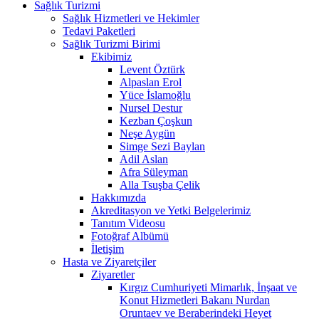
Sağlık Turizmi
Sağlık Hizmetleri ve Hekimler
Tedavi Paketleri
Sağlık Turizmi Birimi
Ekibimiz
Levent Öztürk
Alpaslan Erol
Yüce İslamoğlu
Nursel Destur
Kezban Çoşkun
Neşe Aygün
Simge Sezi Baylan
Adil Aslan
Afra Süleyman
Alla Tsuşba Çelik
Hakkımızda
Akreditasyon ve Yetki Belgelerimiz
Tanıtım Videosu
Fotoğraf Albümü
İletişim
Hasta ve Ziyaretçiler
Ziyaretler
Kırgız Cumhuriyeti Mimarlık, İnşaat ve
Konut Hizmetleri Bakanı Nurdan
Oruntaev ve Beraberindeki Heyet