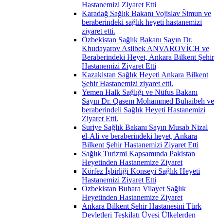
Hastanemizi Ziyaret Etti
Karadağ Sağlık Bakanı Vojislav Šimun ve
beraberindeki sağlık heyeti hastanemizi
ziyaret etti.
Özbekistan Sağlık Bakanı Sayın Dr.
Khudayarov Asilbek ANVAROVİCH ve
Beraberindeki Heyet, Ankara Bilkent Şehir
Hastanemizi Ziyaret Etti
Kazakistan Sağlık Heyeti Ankara Bilkent
Şehir Hastanemizi ziyaret etti.
Yemen Halk Sağlığı ve Nüfus Bakanı
Sayın Dr. Qasem Mohammed Buhaibeh ve
beraberindeli Sağlık Heyeti Hastanemizi
Ziyaret Etti.
Suriye Sağlık Bakanı Sayın Musab Nizal
el-Ali ve beraberindeki heyet, Ankara
Bilkent Şehir Hastanemizi Ziyaret Etti
Sağlık Turizmi Kapsamında Pakistan
Heyetinden Hastanemize Ziyaret
Körfez İşbirliği Konseyi Sağlık Heyeti
Hastanemizi Ziyaret Etti
Özbekistan Buhara Vilayet Sağlık
Heyetinden Hastanemize Ziyaret
Ankara Bilkent Şehir Hastanesini Türk
Devletleri Teşkilatı Üyesi Ülkelerden