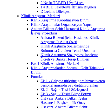
2 No lu TABED Üye Listesi
TABED Sekreterya İletişim Bilgileri
Düzeltme Dilekçesi
Klinik Araştırma Merkezi
Klinik Araştırma Koordinasyon Birimi
Klinik Araştırmalar Organizasyon Yapısı
Ankara Bilkent Şehir Hastanesi Klinik Araştırma
İşleyiş Prosedürü
Ankara Bilkent Şehir Hastanesi Klinik
Araştırma İş Akışı Özeti
Klinik Araştırma Sözleşmesinde
Bulunması Gereken Temel Unsurlar
Klinik Araştırma Sözleşmesi İnceleme
Ücreti ve Banka Hesap Bilgileri
Faz 1 Klinik Araştırma Merkezi
Klinik Araştırmalardan Sorumlu Gelir Tahakkuk
Birimi
Formlar
Ek 1 - Çalışma türlerine göre hizmet veren
personel arasında pay dağıtım oranları
Ek 2 - Sağlık Tesisi Sözleşmesi
Ek 3 - Sağlık Tesisi Bütçe Formu
Üst yazı_Ankara Bilkent Şehir
Hastanesi_Başhekimlik Onayı
Üst yazı_Ankara Bilkent Şehir