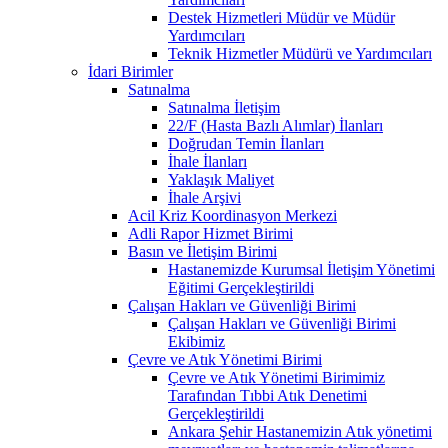
Destek Hizmetleri Müdür ve Müdür
Yardımcıları
Teknik Hizmetler Müdürü ve Yardımcıları
İdari Birimler
Satınalma
Satınalma İletişim
22/F (Hasta Bazlı Alımlar) İlanları
Doğrudan Temin İlanları
İhale İlanları
Yaklaşık Maliyet
İhale Arşivi
Acil Kriz Koordinasyon Merkezi
Adli Rapor Hizmet Birimi
Basın ve İletişim Birimi
Hastanemizde Kurumsal İletişim Yönetimi
Eğitimi Gerçekleştirildi
Çalışan Hakları ve Güvenliği Birimi
Çalışan Hakları ve Güvenliği Birimi
Ekibimiz
Çevre ve Atık Yönetimi Birimi
Çevre ve Atık Yönetimi Birimimiz
Tarafından Tıbbi Atık Denetimi
Gerçekleştirildi
Ankara Şehir Hastanemizin Atık yönetimi