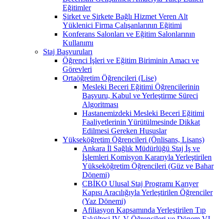
Eğitimler
Şirket ve Şirkete Bağlı Hizmet Veren Alt
Yüklenici Firma Çalışanlarının Eğitimi
Konferans Salonları ve Eğitim Salonlarının
Kullanımı
Staj Başvuruları
Öğrenci İşleri ve Eğitim Biriminin Amacı ve
Görevleri
Ortaöğretim Öğrencileri (Lise)
Mesleki Beceri Eğitimi Öğrencilerinin
Başvuru, Kabul ve Yerleştirme Süreci
Algoritması
Hastanemizdeki Mesleki Beceri Eğitimi
Faaliyetlerinin Yürütülmesinde Dikkat
Edilmesi Gereken Hususlar
Yükseköğretim Öğrencileri (Önlisans, Lisans)
Ankara İl Sağlık Müdürlüğü Staj İş ve
İşlemleri Komisyon Kararıyla Yerleştirilen
Yükseköğretim Öğrencileri (Güz ve Bahar
Dönemi)
CBİKO Ulusal Staj Programı Karıyer
Kapısı Aracılığıyla Yerleştirilen Öğrenciler
(Yaz Dönemi)
Afiliasyon Kapsamında Yerleştirilen Tıp
Fakültesi IV, V Öğrencileri ve Dönem VI