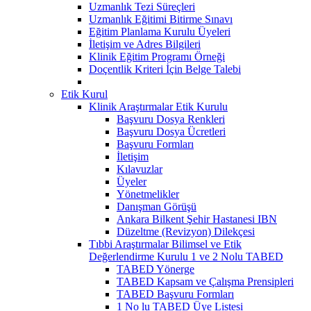
Uzmanlık Tezi Süreçleri
Uzmanlık Eğitimi Bitirme Sınavı
Eğitim Planlama Kurulu Üyeleri
İletişim ve Adres Bilgileri
Klinik Eğitim Programı Örneği
Doçentlik Kriteri İçin Belge Talebi
Etik Kurul
Klinik Araştırmalar Etik Kurulu
Başvuru Dosya Renkleri
Başvuru Dosya Ücretleri
Başvuru Formları
İletişim
Kılavuzlar
Üyeler
Yönetmelikler
Danışman Görüşü
Ankara Bilkent Şehir Hastanesi IBN
Düzeltme (Revizyon) Dilekçesi
Tıbbi Araştırmalar Bilimsel ve Etik
Değerlendirme Kurulu 1 ve 2 Nolu TABED
TABED Yönerge
TABED Kapsam ve Çalışma Prensipleri
TABED Başvuru Formları
1 No lu TABED Üye Listesi