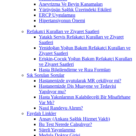
Anevrizma Ve Beyin Kanamaları
Yürüyüşün Sağlık Üzerindeki Etkileri
ERCP Uygulaması
Hipertansiyonun Önemi
Refakatçi Kuralları ve Ziyaret Saatleri
Yataklı Servis Refakatçi Kuralları ve Ziyaret
Saatleri
Yenidoğan Yoğun Bakım Refakatçi Kuralları ve
Ziyaret Saatleri
Erişkin-Çocuk Yoğun Bakım Refakatçi Kuralları
ve Ziyaret Saatleri
Hasta Bilgilendirme ve Rıza Formları
Sık Sorulan Sorular
Hastanenizde uyutularak MR çekiliyor mi?
Hastanemizde Diş Muayene ve Tedavisi
Yapılıyor mu?
Hasta Yakınlarının Kalabileceği Bir Misafirhane
Var Mı?
Nasıl Randevu Alırım?
Faydalı Linkler
Ansav (Ankara Sağlık Hizmet Vakfı)
Bu Test Nerede Çalışılıyor?
Süreli Yayınlarımız
Medula Doktor Girişi