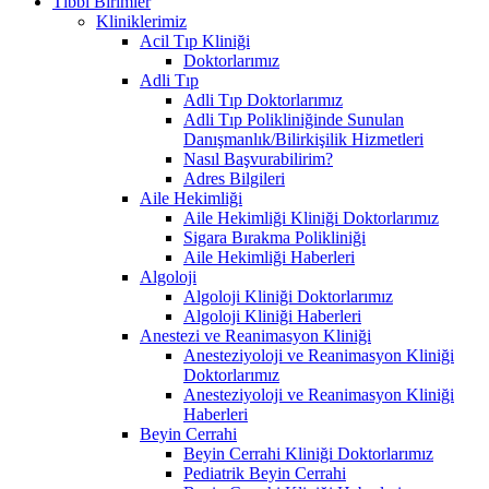
Tıbbi Birimler
Kliniklerimiz
Acil Tıp Kliniği
Doktorlarımız
Adli Tıp
Adli Tıp Doktorlarımız
Adli Tıp Polikliniğinde Sunulan
Danışmanlık/Bilirkişilik Hizmetleri
Nasıl Başvurabilirim?
Adres Bilgileri
Aile Hekimliği
Aile Hekimliği Kliniği Doktorlarımız
Sigara Bırakma Polikliniği
Aile Hekimliği Haberleri
Algoloji
Algoloji Kliniği Doktorlarımız
Algoloji Kliniği Haberleri
Anestezi ve Reanimasyon Kliniği
Anesteziyoloji ve Reanimasyon Kliniği
Doktorlarımız
Anesteziyoloji ve Reanimasyon Kliniği
Haberleri
Beyin Cerrahi
Beyin Cerrahi Kliniği Doktorlarımız
Pediatrik Beyin Cerrahi