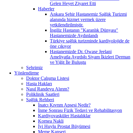
Gelen Heyet Ziyaret Etti
Haberler
Ankara Şehir Hastanemiz Sağlık Turizmi
alanında hizmet vermek üzere
yetkilendirilmiştir.
İngiliz Hastanın "Karanlık Dünyası"
Hastanemizde Aydınlandı
Türkiye sağlık turizminde kardiyolojide de
öne çıkıyor
Hastanemizde Dr. Owase Jeelani
Ameliyatla Ayırdığı Siyam İkizleri Derman
ve Yiğit İle Buluştu
Şehrimiz
Yönlendirme
Doktor Çalışma Listesi
Hasta Hakları
Nasıl Randevu Alırım?
Poliklinik Saatleri
Sağlık Rehberi
İnatçı Kıvrım Apsesi Nedir?
İnme Sonrası Fizik Tedavi ve Rehabilitasyon
Kardiyovasküler Hastalıklar
Kornea Nakli
İyi Huylu Prostat Büyümesi
Meme Kanseri