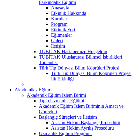
Farkındalık Eğitimi
Anasayfa
Etkinlik Hakkında
Kurullar
Program
Etkinlik Yeri
Eğitmenler
Galeri
İletişim
TÜBİTAK Hastanemize Hoşgeldin
TÜBİTAK Uluslararası Bilimsel İşbirlikleri
Toplantısı
Türk Tıp Dünyası Bilim Köprüleri Projesi
Türk Tıp Dünyası Bilim Köprüleri Projesi
İlk Etkinliği
Akademik - Eğitim
Akademik Eğitim İzlem Birimi
Tıpta Uzmanlık Eğitimi
Akademik Eğitim İzlem Biriminin Amacı ve
Görevleri
Başlangıç Süreçleri ve İletişim
Asistan Hekim Başlangıç Prosedürü
Asistan Hekim Ayrılış Prosedürü
Uzmanlık Eğitimi Programı