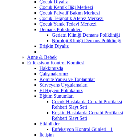
Çocuk Diyaliz
Çocuk Kemik İliği Merkezi
Çocuk Palyatif Bakım Merkezi
Çocuk Terapotik Aferez Merkezi
Çocuk Yanık Tedavi Merkezi
Demans Poliklinikleri
Geriatri Kliniği Demans Polikliniği
Nöroloji Kliniği Demans Polikliniği
Erişkin Diyaliz
Anne & Bebek
Enfeksiyon Kontrol Komitesi
Hakkımızda
Çalışmalarımız
Komite Yapısı ve Toplantılar
Sürveyans Uygulamaları
El Hijyeni Politikamız
Eğitim Sunumları
Çocuk Hastalarda Cerrahi Profilaksi
Rehberi Slayt Seti
Erişkin Hastalarda Cerrahi Profilaksi
Rehberi Slayt Seti
Etkinlikler
Enfeksiyon Kontrol Günleri - 1
İletişim