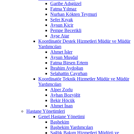
Garibe Adıgüzel
Fatma Yılmaz
Nurhan Kökten Teymuri
Sefer Kıyak
Aysun Kiçir
Pempe Becerikli
Ayşe Atar
Koordinatör Destek Hizmetleri Müdür ve Müdür
Yardımcıları
Ahmet İşler
Aysun Muşdal
Fatma Birsen Ertem
İbrahim Aydoğan
Selahattin Çayırhan
Koordinatör Teknik Hizmetler Müdür ve Müdür
Yardımcıları
Alper Zorlu
Ayhan Bozyiğit
Bekir Höçük
Ahmet İnan
Hastane Yönetimleri
Genel Hastane Yönetimi
Başhekim
Başhekim Yardımcıları
Sağlık Bakım Hizmetleri Müdürü ve