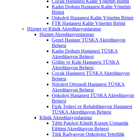
Çocuk Hastanesi Kalite Yönetim Birimi
Kadın Doğum Hastanesi Kalite Yönetim
Birimi
Onkoloji Hastanesi Kalite Yönetim Birimi
FTR Hastanesi Kalite Yönetim Birimi
Hizmet ve Klinik Akreditasyonlarımız
Hizmet Akreditasyonlarımız
Genel Hastane TÜSKA Akreditasyon
Belgesi
Kadın Doğum Hastanesi TÜSKA
Akreditasyon Belgesi
Göğüs ve Kalp Hastanesi TÜSKA
Akreditasyon Belgesi
Çocuk Hastanesi TÜSKA Akreditasyon
Belgesi
Nöroloji Ortopedi Hastanesi TÜSKA
Akreditasyon Belgesi
Onkoloji Hastanesi TÜSKA Akreditasyon
Belgesi
Fizik Tedavi ve Rehabilitasyon Hastanesi
TÜSKA Akreditasyon Belgesi
Klinik Akreditasyonlarımız
Tıbbi Patoloji Kliniği Kurum Uzmanlık
Eğitimi Akreditasyon Belgesi
Türk Radyasyon Onkolojisi Yeterlilik