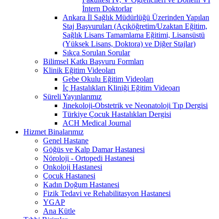
İntern Doktorlar
Ankara İl Sağlık Müdürlüğü Üzerinden Yapılan
Staj Başvuruları (Açıköğretim/Uzaktan Eğitim,
Sağlık Lisans Tamamlama Eğitimi, Lisansüstü
(Yüksek Lisans, Doktora) ve Diğer Stajlar)
Sıkça Sorulan Sorular
Bilimsel Katkı Başvuru Formları
Klinik Eğitim Videoları
Gebe Okulu Eğitim Videoları
İç Hastalıkları Kliniği Eğitim Videoarı
Süreli Yayınlarımız
Jinekoloji-Obstetrik ve Neonatoloji Tıp Dergisi
Türkiye Çocuk Hastalıkları Dergisi
ACH Medical Journal
Hizmet Binalarımız
Genel Hastane
Göğüs ve Kalp Damar Hastanesi
Nöroloji - Ortopedi Hastanesi
Onkoloji Hastanesi
Çocuk Hastanesi
Kadın Doğum Hastanesi
Fizik Tedavi ve Rehabilitasyon Hastanesi
YGAP
Ana Kütle