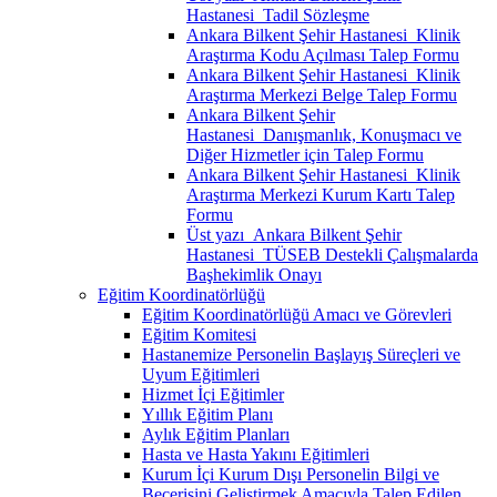
Hastanesi_Tadil Sözleşme
Ankara Bilkent Şehir Hastanesi_Klinik
Araştırma Kodu Açılması Talep Formu
Ankara Bilkent Şehir Hastanesi_Klinik
Araştırma Merkezi Belge Talep Formu
Ankara Bilkent Şehir
Hastanesi_Danışmanlık, Konuşmacı ve
Diğer Hizmetler için Talep Formu
Ankara Bilkent Şehir Hastanesi_Klinik
Araştırma Merkezi Kurum Kartı Talep
Formu
Üst yazı_Ankara Bilkent Şehir
Hastanesi_TÜSEB Destekli Çalışmalarda
Başhekimlik Onayı
Eğitim Koordinatörlüğü
Eğitim Koordinatörlüğü Amacı ve Görevleri
Eğitim Komitesi
Hastanemize Personelin Başlayış Süreçleri ve
Uyum Eğitimleri
Hizmet İçi Eğitimler
Yıllık Eğitim Planı
Aylık Eğitim Planları
Hasta ve Hasta Yakını Eğitimleri
Kurum İçi Kurum Dışı Personelin Bilgi ve
Becerisini Geliştirmek Amacıyla Talep Edilen