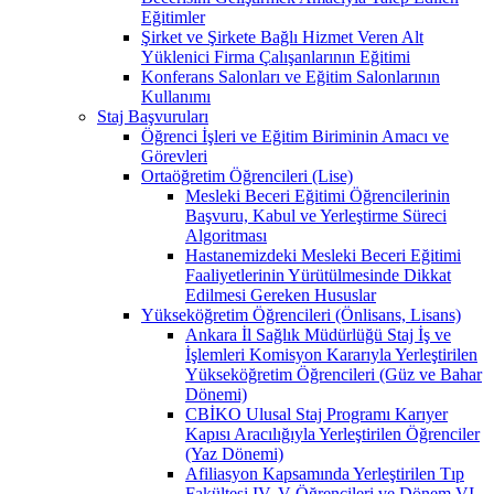
Eğitimler
Şirket ve Şirkete Bağlı Hizmet Veren Alt
Yüklenici Firma Çalışanlarının Eğitimi
Konferans Salonları ve Eğitim Salonlarının
Kullanımı
Staj Başvuruları
Öğrenci İşleri ve Eğitim Biriminin Amacı ve
Görevleri
Ortaöğretim Öğrencileri (Lise)
Mesleki Beceri Eğitimi Öğrencilerinin
Başvuru, Kabul ve Yerleştirme Süreci
Algoritması
Hastanemizdeki Mesleki Beceri Eğitimi
Faaliyetlerinin Yürütülmesinde Dikkat
Edilmesi Gereken Hususlar
Yükseköğretim Öğrencileri (Önlisans, Lisans)
Ankara İl Sağlık Müdürlüğü Staj İş ve
İşlemleri Komisyon Kararıyla Yerleştirilen
Yükseköğretim Öğrencileri (Güz ve Bahar
Dönemi)
CBİKO Ulusal Staj Programı Karıyer
Kapısı Aracılığıyla Yerleştirilen Öğrenciler
(Yaz Dönemi)
Afiliasyon Kapsamında Yerleştirilen Tıp
Fakültesi IV, V Öğrencileri ve Dönem VI