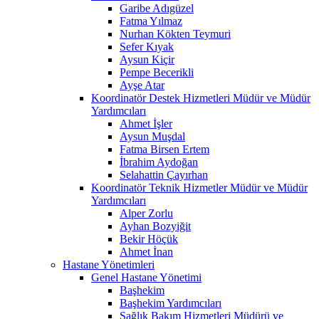
Garibe Adıgüzel
Fatma Yılmaz
Nurhan Kökten Teymuri
Sefer Kıyak
Aysun Kiçir
Pempe Becerikli
Ayşe Atar
Koordinatör Destek Hizmetleri Müdür ve Müdür
Yardımcıları
Ahmet İşler
Aysun Muşdal
Fatma Birsen Ertem
İbrahim Aydoğan
Selahattin Çayırhan
Koordinatör Teknik Hizmetler Müdür ve Müdür
Yardımcıları
Alper Zorlu
Ayhan Bozyiğit
Bekir Höçük
Ahmet İnan
Hastane Yönetimleri
Genel Hastane Yönetimi
Başhekim
Başhekim Yardımcıları
Sağlık Bakım Hizmetleri Müdürü ve