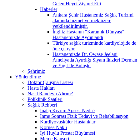
Gelen Heyet Ziyaret Etti
Haberler
Ankara Şehir Hastanemiz Sağlık Turizmi
alanında hizmet vermek üzere
yetkilendirilmiştir.
İngiliz Hastanın "Karanlık Dünyası"
Hastanemizde Aydınlandı
Türkiye sağlık turizminde kardiyolojide de
öne çıkıyor
Hastanemizde Dr. Owase Jeelani
Ameliyatla Ayırdığı Siyam İkizleri Derman
ve Yiğit İle Buluştu
Şehrimiz
Yönlendirme
Doktor Çalışma Listesi
Hasta Hakları
Nasıl Randevu Alırım?
Poliklinik Saatleri
Sağlık Rehberi
İnatçı Kıvrım Apsesi Nedir?
İnme Sonrası Fizik Tedavi ve Rehabilitasyon
Kardiyovasküler Hastalıklar
Kornea Nakli
İyi Huylu Prostat Büyümesi
Meme Kanseri