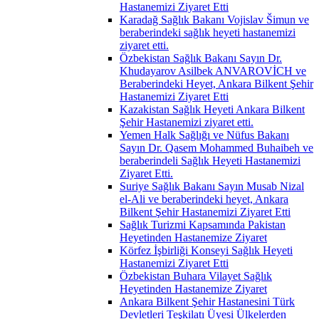
Hastanemizi Ziyaret Etti
Karadağ Sağlık Bakanı Vojislav Šimun ve
beraberindeki sağlık heyeti hastanemizi
ziyaret etti.
Özbekistan Sağlık Bakanı Sayın Dr.
Khudayarov Asilbek ANVAROVİCH ve
Beraberindeki Heyet, Ankara Bilkent Şehir
Hastanemizi Ziyaret Etti
Kazakistan Sağlık Heyeti Ankara Bilkent
Şehir Hastanemizi ziyaret etti.
Yemen Halk Sağlığı ve Nüfus Bakanı
Sayın Dr. Qasem Mohammed Buhaibeh ve
beraberindeli Sağlık Heyeti Hastanemizi
Ziyaret Etti.
Suriye Sağlık Bakanı Sayın Musab Nizal
el-Ali ve beraberindeki heyet, Ankara
Bilkent Şehir Hastanemizi Ziyaret Etti
Sağlık Turizmi Kapsamında Pakistan
Heyetinden Hastanemize Ziyaret
Körfez İşbirliği Konseyi Sağlık Heyeti
Hastanemizi Ziyaret Etti
Özbekistan Buhara Vilayet Sağlık
Heyetinden Hastanemize Ziyaret
Ankara Bilkent Şehir Hastanesini Türk
Devletleri Teşkilatı Üyesi Ülkelerden