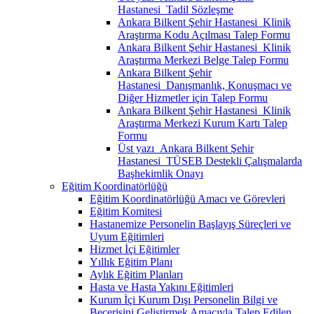
Hastanesi_Tadil Sözleşme
Ankara Bilkent Şehir Hastanesi_Klinik
Araştırma Kodu Açılması Talep Formu
Ankara Bilkent Şehir Hastanesi_Klinik
Araştırma Merkezi Belge Talep Formu
Ankara Bilkent Şehir
Hastanesi_Danışmanlık, Konuşmacı ve
Diğer Hizmetler için Talep Formu
Ankara Bilkent Şehir Hastanesi_Klinik
Araştırma Merkezi Kurum Kartı Talep
Formu
Üst yazı_Ankara Bilkent Şehir
Hastanesi_TÜSEB Destekli Çalışmalarda
Başhekimlik Onayı
Eğitim Koordinatörlüğü
Eğitim Koordinatörlüğü Amacı ve Görevleri
Eğitim Komitesi
Hastanemize Personelin Başlayış Süreçleri ve
Uyum Eğitimleri
Hizmet İçi Eğitimler
Yıllık Eğitim Planı
Aylık Eğitim Planları
Hasta ve Hasta Yakını Eğitimleri
Kurum İçi Kurum Dışı Personelin Bilgi ve
Becerisini Geliştirmek Amacıyla Talep Edilen