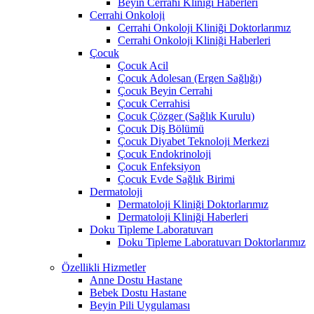
Beyin Cerrahi Kliniği Haberleri
Cerrahi Onkoloji
Cerrahi Onkoloji Kliniği Doktorlarımız
Cerrahi Onkoloji Kliniği Haberleri
Çocuk
Çocuk Acil
Çocuk Adolesan (Ergen Sağlığı)
Çocuk Beyin Cerrahi
Çocuk Cerrahisi
Çocuk Çözger (Sağlık Kurulu)
Çocuk Diş Bölümü
Çocuk Diyabet Teknoloji Merkezi
Çocuk Endokrinoloji
Çocuk Enfeksiyon
Çocuk Evde Sağlık Birimi
Dermatoloji
Dermatoloji Kliniği Doktorlarımız
Dermatoloji Kliniği Haberleri
Doku Tipleme Laboratuvarı
Doku Tipleme Laboratuvarı Doktorlarımız
Özellikli Hizmetler
Anne Dostu Hastane
Bebek Dostu Hastane
Beyin Pili Uygulaması