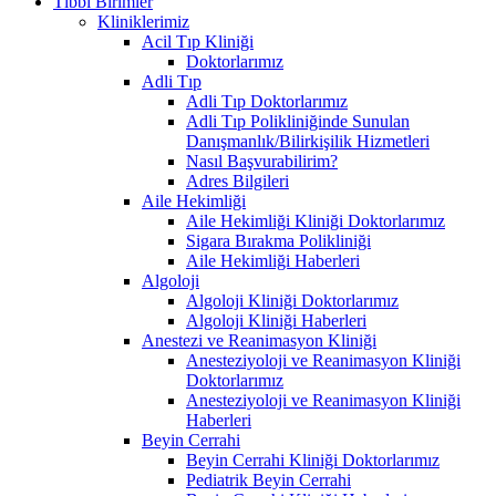
Tıbbi Birimler
Kliniklerimiz
Acil Tıp Kliniği
Doktorlarımız
Adli Tıp
Adli Tıp Doktorlarımız
Adli Tıp Polikliniğinde Sunulan
Danışmanlık/Bilirkişilik Hizmetleri
Nasıl Başvurabilirim?
Adres Bilgileri
Aile Hekimliği
Aile Hekimliği Kliniği Doktorlarımız
Sigara Bırakma Polikliniği
Aile Hekimliği Haberleri
Algoloji
Algoloji Kliniği Doktorlarımız
Algoloji Kliniği Haberleri
Anestezi ve Reanimasyon Kliniği
Anesteziyoloji ve Reanimasyon Kliniği
Doktorlarımız
Anesteziyoloji ve Reanimasyon Kliniği
Haberleri
Beyin Cerrahi
Beyin Cerrahi Kliniği Doktorlarımız
Pediatrik Beyin Cerrahi