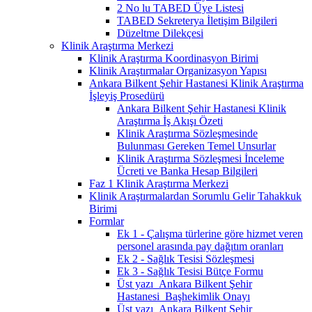
2 No lu TABED Üye Listesi
TABED Sekreterya İletişim Bilgileri
Düzeltme Dilekçesi
Klinik Araştırma Merkezi
Klinik Araştırma Koordinasyon Birimi
Klinik Araştırmalar Organizasyon Yapısı
Ankara Bilkent Şehir Hastanesi Klinik Araştırma
İşleyiş Prosedürü
Ankara Bilkent Şehir Hastanesi Klinik
Araştırma İş Akışı Özeti
Klinik Araştırma Sözleşmesinde
Bulunması Gereken Temel Unsurlar
Klinik Araştırma Sözleşmesi İnceleme
Ücreti ve Banka Hesap Bilgileri
Faz 1 Klinik Araştırma Merkezi
Klinik Araştırmalardan Sorumlu Gelir Tahakkuk
Birimi
Formlar
Ek 1 - Çalışma türlerine göre hizmet veren
personel arasında pay dağıtım oranları
Ek 2 - Sağlık Tesisi Sözleşmesi
Ek 3 - Sağlık Tesisi Bütçe Formu
Üst yazı_Ankara Bilkent Şehir
Hastanesi_Başhekimlik Onayı
Üst yazı_Ankara Bilkent Şehir