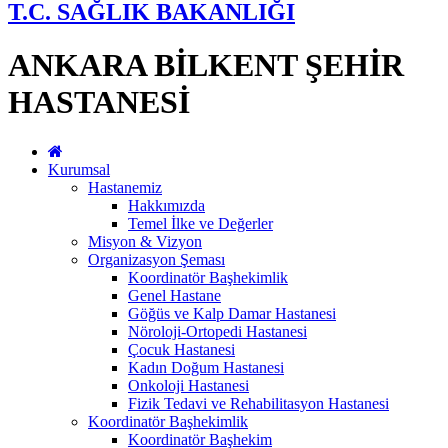
T.C. SAĞLIK BAKANLIĞI
ANKARA BİLKENT ŞEHİR
HASTANESİ
Kurumsal
Hastanemiz
Hakkımızda
Temel İlke ve Değerler
Misyon & Vizyon
Organizasyon Şeması
Koordinatör Başhekimlik
Genel Hastane
Göğüs ve Kalp Damar Hastanesi
Nöroloji-Ortopedi Hastanesi
Çocuk Hastanesi
Kadın Doğum Hastanesi
Onkoloji Hastanesi
Fizik Tedavi ve Rehabilitasyon Hastanesi
Koordinatör Başhekimlik
Koordinatör Başhekim