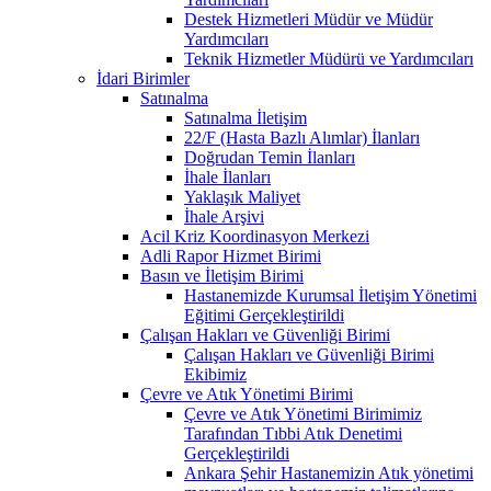
Destek Hizmetleri Müdür ve Müdür
Yardımcıları
Teknik Hizmetler Müdürü ve Yardımcıları
İdari Birimler
Satınalma
Satınalma İletişim
22/F (Hasta Bazlı Alımlar) İlanları
Doğrudan Temin İlanları
İhale İlanları
Yaklaşık Maliyet
İhale Arşivi
Acil Kriz Koordinasyon Merkezi
Adli Rapor Hizmet Birimi
Basın ve İletişim Birimi
Hastanemizde Kurumsal İletişim Yönetimi
Eğitimi Gerçekleştirildi
Çalışan Hakları ve Güvenliği Birimi
Çalışan Hakları ve Güvenliği Birimi
Ekibimiz
Çevre ve Atık Yönetimi Birimi
Çevre ve Atık Yönetimi Birimimiz
Tarafından Tıbbi Atık Denetimi
Gerçekleştirildi
Ankara Şehir Hastanemizin Atık yönetimi