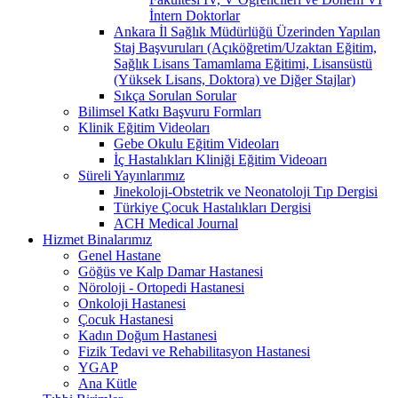
İntern Doktorlar
Ankara İl Sağlık Müdürlüğü Üzerinden Yapılan
Staj Başvuruları (Açıköğretim/Uzaktan Eğitim,
Sağlık Lisans Tamamlama Eğitimi, Lisansüstü
(Yüksek Lisans, Doktora) ve Diğer Stajlar)
Sıkça Sorulan Sorular
Bilimsel Katkı Başvuru Formları
Klinik Eğitim Videoları
Gebe Okulu Eğitim Videoları
İç Hastalıkları Kliniği Eğitim Videoarı
Süreli Yayınlarımız
Jinekoloji-Obstetrik ve Neonatoloji Tıp Dergisi
Türkiye Çocuk Hastalıkları Dergisi
ACH Medical Journal
Hizmet Binalarımız
Genel Hastane
Göğüs ve Kalp Damar Hastanesi
Nöroloji - Ortopedi Hastanesi
Onkoloji Hastanesi
Çocuk Hastanesi
Kadın Doğum Hastanesi
Fizik Tedavi ve Rehabilitasyon Hastanesi
YGAP
Ana Kütle