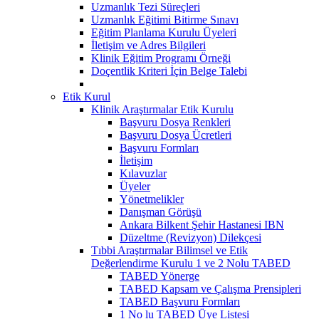
Uzmanlık Tezi Süreçleri
Uzmanlık Eğitimi Bitirme Sınavı
Eğitim Planlama Kurulu Üyeleri
İletişim ve Adres Bilgileri
Klinik Eğitim Programı Örneği
Doçentlik Kriteri İçin Belge Talebi
Etik Kurul
Klinik Araştırmalar Etik Kurulu
Başvuru Dosya Renkleri
Başvuru Dosya Ücretleri
Başvuru Formları
İletişim
Kılavuzlar
Üyeler
Yönetmelikler
Danışman Görüşü
Ankara Bilkent Şehir Hastanesi IBN
Düzeltme (Revizyon) Dilekçesi
Tıbbi Araştırmalar Bilimsel ve Etik
Değerlendirme Kurulu 1 ve 2 Nolu TABED
TABED Yönerge
TABED Kapsam ve Çalışma Prensipleri
TABED Başvuru Formları
1 No lu TABED Üye Listesi