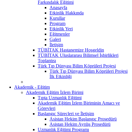
Farkındalık Eğitimi
Anasayfa
Etkinlik Hakkında
Kurullar
Program
Etkinlik Yeri
Eğitmenler
Galeri
İletişim
TÜBİTAK Hastanemize Hoşgeldin
TÜBİTAK Uluslararası Bilimsel İşbirlikleri
Toplantısı
Türk Tıp Dünyası Bilim Köprüleri Projesi
Türk Tıp Dünyası Bilim Köprüleri Projesi
İlk Etkinliği
Akademik - Eğitim
Akademik Eğitim İzlem Birimi
Tıpta Uzmanlık Eğitimi
Akademik Eğitim İzlem Biriminin Amacı ve
Görevleri
Başlangıç Süreçleri ve İletişim
Asistan Hekim Başlangıç Prosedürü
Asistan Hekim Ayrılış Prosedürü
Uzmanlık Eğitimi Programı