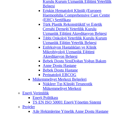
Kurulu Kurum Uzmanlık Eğitimi Yeterlilik
Belgesi
Erişkin Hematoloji Kliniği (Europen
Haemophilia Comprehensive Care Centre
(EHC) Sertifikası
Türk Plastik Rekonstrüktif ve Estetik
Cerrahi Derneği Yeterlilik Kurulu
Uzmanlık Eğitimi Akreditasyon Belgesi
Tıbbi Onkoloji Yeterlilik Kurulu Kurum
Uzmanlık Eğitim Yeterlik Belgesi
Enfeksiyon Hastalıkları ve Klinik
Mikrobiyoloji Uzmanlık Eğitimi
Akreditasyon Belgesi
Bebek Dostu YeniDoğan Yoğun Bakım
Anne Dostu Hastane
Bebek Dostu Hastane
Perinatoloji EBCOG
Mükemmeliyet Merkezi Belgeleri
Nükleer Tıp Kliniği Teranostik
Mükemmeliyet Merkezi
Enerji Verimlilik
Enerji Politikası
TS EN ISO 50001 Enerji Yönetim Sistemi
Projeler
Aile Hekimlerine Yönelik Anne Dostu Hastane