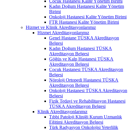
Çocuk Hastanesi Kalite Yönetim Birimi
Kadın Doğum Hastanesi Kalite Yönetim
Birimi
Onkoloji Hastanesi Kalite Yönetim Birimi
FTR Hastanesi Kalite Yönetim Birimi
Hizmet ve Klinik Akreditasyonlarımız
Hizmet Akreditasyonlarımız
Genel Hastane TÜSKA Akreditasyon
Belgesi
Kadın Doğum Hastanesi TÜSKA
Akreditasyon Belgesi
Göğüs ve Kalp Hastanesi TÜSKA
Akreditasyon Belgesi
Çocuk Hastanesi TÜSKA Akreditasyon
Belgesi
Nöroloji Ortopedi Hastanesi TÜSKA
Akreditasyon Belgesi
Onkoloji Hastanesi TÜSKA Akreditasyon
Belgesi
Fizik Tedavi ve Rehabilitasyon Hastanesi
TÜSKA Akreditasyon Belgesi
Klinik Akreditasyonlarımız
Tıbbi Patoloji Kliniği Kurum Uzmanlık
Eğitimi Akreditasyon Belgesi
Türk Radyasyon Onkolojisi Yeterlilik