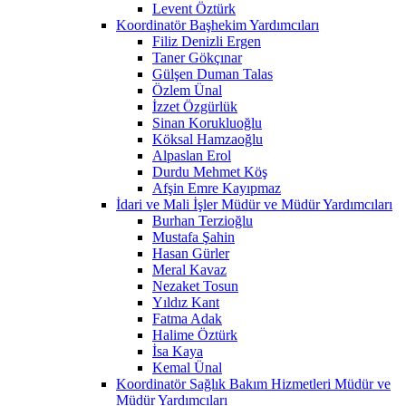
Levent Öztürk
Koordinatör Başhekim Yardımcıları
Filiz Denizli Ergen
Taner Gökçınar
Gülşen Duman Talas
Özlem Ünal
İzzet Özgürlük
Sinan Korukluoğlu
Köksal Hamzaoğlu
Alpaslan Erol
Durdu Mehmet Köş
Afşin Emre Kayıpmaz
İdari ve Mali İşler Müdür ve Müdür Yardımcıları
Burhan Terzioğlu
Mustafa Şahin
Hasan Gürler
Meral Kavaz
Nezaket Tosun
Yıldız Kant
Fatma Adak
Halime Öztürk
İsa Kaya
Kemal Ünal
Koordinatör Sağlık Bakım Hizmetleri Müdür ve
Müdür Yardımcıları