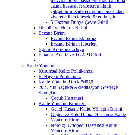
mevzuatları ve hastanemiz talimatlarına
azami hassasiyet gösteren klinik
çalışanlarımız idarecilerimiz tarafından
ziyaret edilerek teşekkür edilmiştir.
5 Haziran Dünya Çevre Günü
Disiplin ve Hukuk Birimi
Eczane Birimi
Eczane Birimi Ekibimiz
Eczane Birimi Haberleri
Eğitim Koordinatörlüğü
Finansal Analiz ve TGAP Birimi
Kalite Yönetimi
Kurumsal Kalite Politikamız
El Hijyeni Politikamız
Kalite Yönetim Direktörlüğü
2025 Yılı Sağlıkta Akreditasyon Gösterge
Sonuçları
Çocuk Hastanesi
Kalite Yönetim Birimleri
Genel Hastane Kalite Yönetim Birimi
Göğüs ve Kalp Damar Hastanesi Kalite
Yönetim Birimi
Nöroloji Ortopedi Hastanesi Kalite
Yönetim Birimi