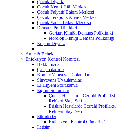
Çocuk Diyaliz
Çocuk Kemik İliği Merkezi
Çocuk Palyatif Bakım Merkezi
Çocuk Terapotik Aferez Merkezi
Çocuk Yanık Tedavi Merkezi
Demans Poliklinikleri
Geriatri Kliniği Demans Polikliniği
Nöroloji Kliniği Demans Polikliniği
Erişkin Diyaliz
Anne & Bebek
Enfeksiyon Kontrol Komitesi
Hakkımızda
Çalışmalarımız
Komite Yapısı ve Toplantılar
Sürveyans Uygulamaları
El Hijyeni Politikamız
Eğitim Sunumları
Çocuk Hastalarda Cerrahi Profilaksi
Rehberi Slayt Seti
Erişkin Hastalarda Cerrahi Profilaksi
Rehberi Slayt Seti
Etkinlikler
Enfeksiyon Kontrol Günleri - 1
İletişim