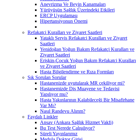
Anevrizma Ve Beyin Kanamaları
Yürüyüşün Sağlık Üzerindeki Etkileri
ERCP Uygulaması
Hipertansiyonun Önemi
Refakatçi Kuralları ve Ziyaret Saatleri
Yataklı Servis Refakatçi Kuralları ve Ziyaret
Saatleri
Yenidoğan Yoğun Bakım Refakatçi Kuralları ve
Ziyaret Saatleri
Erişkin-Çocuk Yoğun Bakım Refakatçi Kuralları
ve Ziyaret Saatleri
Hasta Bilgilendirme ve Rıza Formları
Sık Sorulan Sorular
Hastanenizde uyutularak MR çekiliyor mi?
Hastanemizde Diş Muayene ve Tedavisi
Yapılıyor mu?
Hasta Yakınlarının Kalabileceği Bir Misafirhane
Var Mı?
Nasıl Randevu Alırım?
Faydalı Linkler
Ansav (Ankara Sağlık Hizmet Vakfı)
Bu Test Nerede Çalışılıyor?
Süreli Yayınlarımız
Medula Doktor Girişi