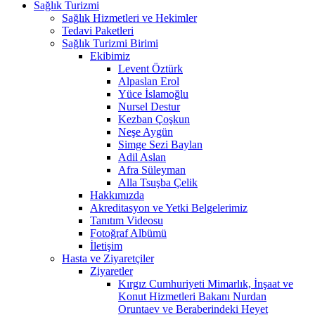
Sağlık Turizmi
Sağlık Hizmetleri ve Hekimler
Tedavi Paketleri
Sağlık Turizmi Birimi
Ekibimiz
Levent Öztürk
Alpaslan Erol
Yüce İslamoğlu
Nursel Destur
Kezban Çoşkun
Neşe Aygün
Simge Sezi Baylan
Adil Aslan
Afra Süleyman
Alla Tsuşba Çelik
Hakkımızda
Akreditasyon ve Yetki Belgelerimiz
Tanıtım Videosu
Fotoğraf Albümü
İletişim
Hasta ve Ziyaretçiler
Ziyaretler
Kırgız Cumhuriyeti Mimarlık, İnşaat ve
Konut Hizmetleri Bakanı Nurdan
Oruntaev ve Beraberindeki Heyet