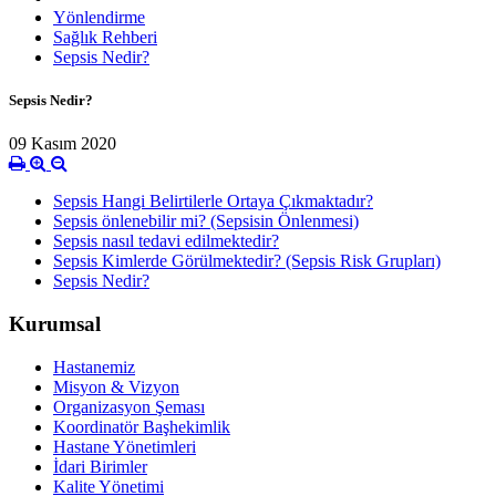
Yönlendirme
Sağlık Rehberi
Sepsis Nedir?
Sepsis Nedir?
09 Kasım 2020
Sepsis Hangi Belirtilerle Ortaya Çıkmaktadır?
Sepsis önlenebilir mi? (Sepsisin Önlenmesi)
Sepsis nasıl tedavi edilmektedir?
Sepsis Kimlerde Görülmektedir? (Sepsis Risk Grupları)
Sepsis Nedir?
Kurumsal
Hastanemiz
Misyon & Vizyon
Organizasyon Şeması
Koordinatör Başhekimlik
Hastane Yönetimleri
İdari Birimler
Kalite Yönetimi