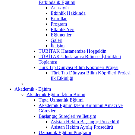
Farkındalık Eğitimi
Anasayfa
Etkinlik Hakkında
Kurullar
Program
Etkinlik Yeri
Eğitmenler
Galeri
İletişim
TÜBİTAK Hastanemize Hoşgeldin
TÜBİTAK Uluslararası Bilimsel İşbirlikleri
Toplantısı
Türk Tıp Dünyası Bilim Köprüleri Projesi
Türk Tıp Dünyası Bilim Köprüleri Projesi
İlk Etkinliği
Akademik - Eğitim
Akademik Eğitim İzlem Birimi
Tıpta Uzmanlık Eğitimi
Akademik Eğitim İzlem Biriminin Amacı ve
Görevleri
Başlangıç Süreçleri ve İletişim
Asistan Hekim Başlangıç Prosedürü
Asistan Hekim Ayrılış Prosedürü
Uzmanlık Eğitimi Programı