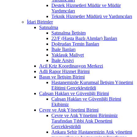
Destek Hizmetleri Müdür ve Müdür
Yardımcıları
Teknik Hizmetler Müdürü ve Yardımcıları
İdari Birimler
Satınalma
Satınalma İletişim
22/F (Hasta Bazlı Alımlar) İlanları
Doğrudan Temin İlanları
İhale İlanları
Yaklaşık Maliyet
İhale Arşivi
Acil Kriz Koordinasyon Merkezi
Adli Rapor Hizmet Birimi
Basın ve İletişim Birimi
Hastanemizde Kurumsal İletişim Yönetimi
Eğitimi Gerçekleştirildi
Çalışan Hakları ve Güvenliği Birimi
Çalışan Hakları ve Güvenliği Birimi
Ekibimiz
Çevre ve Atık Yönetimi Birimi
Çevre ve Atık Yönetimi Birimimiz
Tarafından Tıbbi Atık Denetimi
Gerçekleştirildi
Ankara Şehir Hastanemizin Atık yönetimi