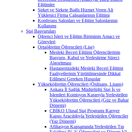
Eğitimler
Şirket ve Şirkete Bağlı Hizmet Veren Alt
Yüklenici Firma Çalışanlarının Eğitimi
Konferans Salonları ve Eğitim Salonlarının
Kullanımı
Staj Başvuruları
Öğrenci İşleri ve Eğitim Biriminin Amacı ve
Görevleri
Ortaöğretim Öğrencileri (Lise)
Mesleki Beceri Eğitimi Öğrencilerinin
Başvuru, Kabul ve Yerleştirme Süreci
Algoritması
Hastanemizdeki Mesleki Beceri Eğitimi
Faaliyetlerinin Yürütülmesinde Dikkat
Edilmesi Gereken Hususlar
Yükseköğretim Öğrencileri (Önlisans, Lisans)
Ankara İl Sağlık Müdürlüğü Staj İş ve
İşlemleri Komisyon Kararıyla Yerleştirilen
Yükseköğretim Öğrencileri (Güz ve Bahar
Dönemi)
CBİKO Ulusal Staj Programı Karıyer
Kapısı Aracılığıyla Yerleştirilen Öğrenciler
(Yaz Dönemi)
Afiliasyon Kapsamında Yerleştirilen Tıp
Fakültesi IV, V Öğrencileri ve Dönem VI