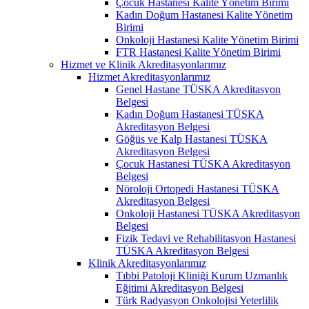
Çocuk Hastanesi Kalite Yönetim Birimi
Kadın Doğum Hastanesi Kalite Yönetim
Birimi
Onkoloji Hastanesi Kalite Yönetim Birimi
FTR Hastanesi Kalite Yönetim Birimi
Hizmet ve Klinik Akreditasyonlarımız
Hizmet Akreditasyonlarımız
Genel Hastane TÜSKA Akreditasyon
Belgesi
Kadın Doğum Hastanesi TÜSKA
Akreditasyon Belgesi
Göğüs ve Kalp Hastanesi TÜSKA
Akreditasyon Belgesi
Çocuk Hastanesi TÜSKA Akreditasyon
Belgesi
Nöroloji Ortopedi Hastanesi TÜSKA
Akreditasyon Belgesi
Onkoloji Hastanesi TÜSKA Akreditasyon
Belgesi
Fizik Tedavi ve Rehabilitasyon Hastanesi
TÜSKA Akreditasyon Belgesi
Klinik Akreditasyonlarımız
Tıbbi Patoloji Kliniği Kurum Uzmanlık
Eğitimi Akreditasyon Belgesi
Türk Radyasyon Onkolojisi Yeterlilik