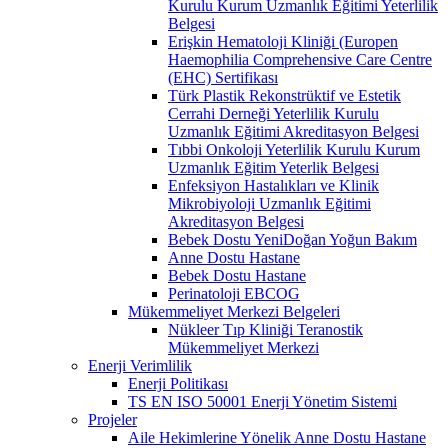
Kurulu Kurum Uzmanlık Eğitimi Yeterlilik
Belgesi
Erişkin Hematoloji Kliniği (Europen
Haemophilia Comprehensive Care Centre
(EHC) Sertifikası
Türk Plastik Rekonstrüktif ve Estetik
Cerrahi Derneği Yeterlilik Kurulu
Uzmanlık Eğitimi Akreditasyon Belgesi
Tıbbi Onkoloji Yeterlilik Kurulu Kurum
Uzmanlık Eğitim Yeterlik Belgesi
Enfeksiyon Hastalıkları ve Klinik
Mikrobiyoloji Uzmanlık Eğitimi
Akreditasyon Belgesi
Bebek Dostu YeniDoğan Yoğun Bakım
Anne Dostu Hastane
Bebek Dostu Hastane
Perinatoloji EBCOG
Mükemmeliyet Merkezi Belgeleri
Nükleer Tıp Kliniği Teranostik
Mükemmeliyet Merkezi
Enerji Verimlilik
Enerji Politikası
TS EN ISO 50001 Enerji Yönetim Sistemi
Projeler
Aile Hekimlerine Yönelik Anne Dostu Hastane