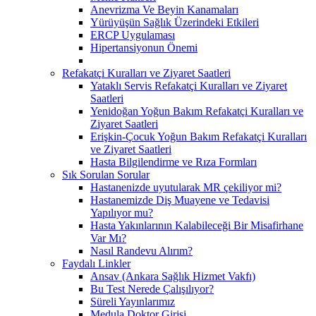
Anevrizma Ve Beyin Kanamaları
Yürüyüşün Sağlık Üzerindeki Etkileri
ERCP Uygulaması
Hipertansiyonun Önemi
Refakatçi Kuralları ve Ziyaret Saatleri
Yataklı Servis Refakatçi Kuralları ve Ziyaret
Saatleri
Yenidoğan Yoğun Bakım Refakatçi Kuralları ve
Ziyaret Saatleri
Erişkin-Çocuk Yoğun Bakım Refakatçi Kuralları
ve Ziyaret Saatleri
Hasta Bilgilendirme ve Rıza Formları
Sık Sorulan Sorular
Hastanenizde uyutularak MR çekiliyor mi?
Hastanemizde Diş Muayene ve Tedavisi
Yapılıyor mu?
Hasta Yakınlarının Kalabileceği Bir Misafirhane
Var Mı?
Nasıl Randevu Alırım?
Faydalı Linkler
Ansav (Ankara Sağlık Hizmet Vakfı)
Bu Test Nerede Çalışılıyor?
Süreli Yayınlarımız
Medula Doktor Girişi