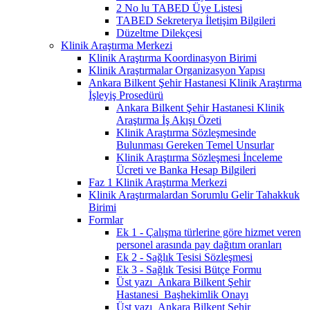
2 No lu TABED Üye Listesi
TABED Sekreterya İletişim Bilgileri
Düzeltme Dilekçesi
Klinik Araştırma Merkezi
Klinik Araştırma Koordinasyon Birimi
Klinik Araştırmalar Organizasyon Yapısı
Ankara Bilkent Şehir Hastanesi Klinik Araştırma
İşleyiş Prosedürü
Ankara Bilkent Şehir Hastanesi Klinik
Araştırma İş Akışı Özeti
Klinik Araştırma Sözleşmesinde
Bulunması Gereken Temel Unsurlar
Klinik Araştırma Sözleşmesi İnceleme
Ücreti ve Banka Hesap Bilgileri
Faz 1 Klinik Araştırma Merkezi
Klinik Araştırmalardan Sorumlu Gelir Tahakkuk
Birimi
Formlar
Ek 1 - Çalışma türlerine göre hizmet veren
personel arasında pay dağıtım oranları
Ek 2 - Sağlık Tesisi Sözleşmesi
Ek 3 - Sağlık Tesisi Bütçe Formu
Üst yazı_Ankara Bilkent Şehir
Hastanesi_Başhekimlik Onayı
Üst yazı_Ankara Bilkent Şehir