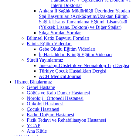
İntern Doktorlar
Ankara İl Sağlık Müdürlüğü Üzerinden Yapılan
Staj Başvuruları (Açıköğretim/Uzaktan Eğitim,
Sağlık Lisans Tamamlama Eğitimi, Lisansüstü
(Yüksek Lisans, Doktora) ve Diğer Stajlar)
Sıkça Sorulan Sorular
Bilimsel Katkı Başvuru Formları
Klinik Eğitim Videoları
Gebe Okulu Eğitim Videoları
İç Hastalıkları Kliniği Eğitim Videoarı
Süreli Yayınlarımız
Jinekoloji-Obstetrik ve Neonatoloji Tıp Dergisi
Türkiye Çocuk Hastalıkları Dergisi
ACH Medical Journal
Hizmet Binalarımız
Genel Hastane
Göğüs ve Kalp Damar Hastanesi
Nöroloji - Ortopedi Hastanesi
Onkoloji Hastanesi
Çocuk Hastanesi
Kadın Doğum Hastanesi
Fizik Tedavi ve Rehabilitasyon Hastanesi
YGAP
Ana Kütle