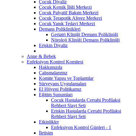
Çocuk Diyaliz
Çocuk Kemik İliği Merkezi
Çocuk Palyatif Bakım Merkezi
Çocuk Terapotik Aferez Merkezi
Çocuk Yanık Tedavi Merkezi
Demans Poliklinikleri
Geriatri Kliniği Demans Polikliniği
Nöroloji Kliniği Demans Polikliniği
Erişkin Diyaliz
Anne & Bebek
Enfeksiyon Kontrol Komitesi
Hakkımızda
Çalışmalarımız
Komite Yapısı ve Toplantılar
Sürveyans Uygulamaları
El Hijyeni Politikamız
Eğitim Sunumları
Çocuk Hastalarda Cerrahi Profilaksi
Rehberi Slayt Seti
Erişkin Hastalarda Cerrahi Profilaksi
Rehberi Slayt Seti
Etkinlikler
Enfeksiyon Kontrol Günleri - 1
İletişim