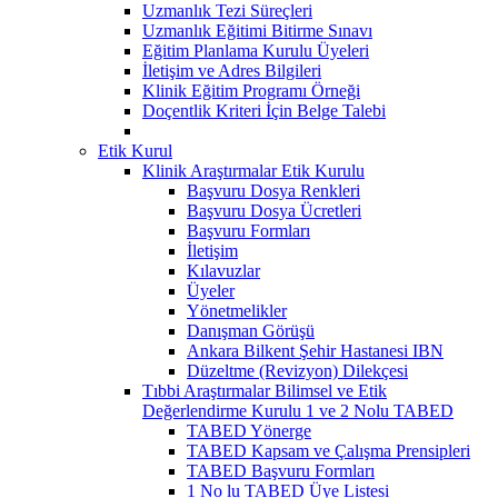
Uzmanlık Tezi Süreçleri
Uzmanlık Eğitimi Bitirme Sınavı
Eğitim Planlama Kurulu Üyeleri
İletişim ve Adres Bilgileri
Klinik Eğitim Programı Örneği
Doçentlik Kriteri İçin Belge Talebi
Etik Kurul
Klinik Araştırmalar Etik Kurulu
Başvuru Dosya Renkleri
Başvuru Dosya Ücretleri
Başvuru Formları
İletişim
Kılavuzlar
Üyeler
Yönetmelikler
Danışman Görüşü
Ankara Bilkent Şehir Hastanesi IBN
Düzeltme (Revizyon) Dilekçesi
Tıbbi Araştırmalar Bilimsel ve Etik
Değerlendirme Kurulu 1 ve 2 Nolu TABED
TABED Yönerge
TABED Kapsam ve Çalışma Prensipleri
TABED Başvuru Formları
1 No lu TABED Üye Listesi