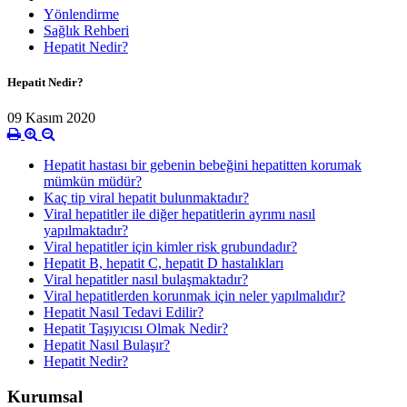
Yönlendirme
Sağlık Rehberi
Hepatit Nedir?
Hepatit Nedir?
09 Kasım 2020
Hepatit hastası bir gebenin bebeğini hepatitten korumak
mümkün müdür?
Kaç tip viral hepatit bulunmaktadır?
Viral hepatitler ile diğer hepatitlerin ayrımı nasıl
yapılmaktadır?
Viral hepatitler için kimler risk grubundadır?
Hepatit B, hepatit C, hepatit D hastalıkları
Viral hepatitler nasıl bulaşmaktadır?
Viral hepatitlerden korunmak için neler yapılmalıdır?
Hepatit Nasıl Tedavi Edilir?
Hepatit Taşıyıcısı Olmak Nedir?
Hepatit Nasıl Bulaşır?
Hepatit Nedir?
Kurumsal