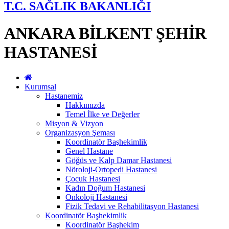
T.C. SAĞLIK BAKANLIĞI
ANKARA BİLKENT ŞEHİR
HASTANESİ
Kurumsal
Hastanemiz
Hakkımızda
Temel İlke ve Değerler
Misyon & Vizyon
Organizasyon Şeması
Koordinatör Başhekimlik
Genel Hastane
Göğüs ve Kalp Damar Hastanesi
Nöroloji-Ortopedi Hastanesi
Çocuk Hastanesi
Kadın Doğum Hastanesi
Onkoloji Hastanesi
Fizik Tedavi ve Rehabilitasyon Hastanesi
Koordinatör Başhekimlik
Koordinatör Başhekim