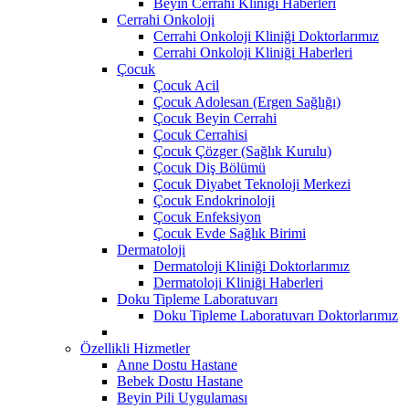
Beyin Cerrahi Kliniği Haberleri
Cerrahi Onkoloji
Cerrahi Onkoloji Kliniği Doktorlarımız
Cerrahi Onkoloji Kliniği Haberleri
Çocuk
Çocuk Acil
Çocuk Adolesan (Ergen Sağlığı)
Çocuk Beyin Cerrahi
Çocuk Cerrahisi
Çocuk Çözger (Sağlık Kurulu)
Çocuk Diş Bölümü
Çocuk Diyabet Teknoloji Merkezi
Çocuk Endokrinoloji
Çocuk Enfeksiyon
Çocuk Evde Sağlık Birimi
Dermatoloji
Dermatoloji Kliniği Doktorlarımız
Dermatoloji Kliniği Haberleri
Doku Tipleme Laboratuvarı
Doku Tipleme Laboratuvarı Doktorlarımız
Özellikli Hizmetler
Anne Dostu Hastane
Bebek Dostu Hastane
Beyin Pili Uygulaması