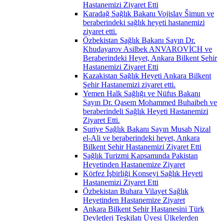
Hastanemizi Ziyaret Etti
Karadağ Sağlık Bakanı Vojislav Šimun ve
beraberindeki sağlık heyeti hastanemizi
ziyaret etti.
Özbekistan Sağlık Bakanı Sayın Dr.
Khudayarov Asilbek ANVAROVİCH ve
Beraberindeki Heyet, Ankara Bilkent Şehir
Hastanemizi Ziyaret Etti
Kazakistan Sağlık Heyeti Ankara Bilkent
Şehir Hastanemizi ziyaret etti.
Yemen Halk Sağlığı ve Nüfus Bakanı
Sayın Dr. Qasem Mohammed Buhaibeh ve
beraberindeli Sağlık Heyeti Hastanemizi
Ziyaret Etti.
Suriye Sağlık Bakanı Sayın Musab Nizal
el-Ali ve beraberindeki heyet, Ankara
Bilkent Şehir Hastanemizi Ziyaret Etti
Sağlık Turizmi Kapsamında Pakistan
Heyetinden Hastanemize Ziyaret
Körfez İşbirliği Konseyi Sağlık Heyeti
Hastanemizi Ziyaret Etti
Özbekistan Buhara Vilayet Sağlık
Heyetinden Hastanemize Ziyaret
Ankara Bilkent Şehir Hastanesini Türk
Devletleri Teşkilatı Üyesi Ülkelerden