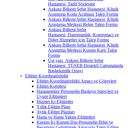
Hastanesi_Tadil Sözleşme
Ankara Bilkent Şehir Hastanesi_Klinik
Araştırma Kodu Açılması Talep Formu
Ankara Bilkent Şehir Hastanesi_Klinik
Araştırma Merkezi Belge Talep Formu
Ankara Bilkent Şehir
Hastanesi_Danışmanlık, Konuşmacı ve
Diğer Hizmetler için Talep Formu
Ankara Bilkent Şehir Hastanesi_Klinik
Araştırma Merkezi Kurum Kartı Talep
Formu
Üst yazı_Ankara Bilkent Şehir
Hastanesi_TÜSEB Destekli Çalışmalarda
Başhekimlik Onayı
Eğitim Koordinatörlüğü
Eğitim Koordinatörlüğü Amacı ve Görevleri
Eğitim Komitesi
Hastanemize Personelin Başlayış Süreçleri ve
Uyum Eğitimleri
Hizmet İçi Eğitimler
Yıllık Eğitim Planı
Aylık Eğitim Planları
Hasta ve Hasta Yakını Eğitimleri
Kurum İçi Kurum Dışı Personelin Bilgi ve
Becerisini Geliştirmek Amacıyla Talep Edilen