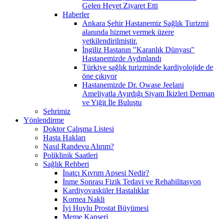
Gelen Heyet Ziyaret Etti
Haberler
Ankara Şehir Hastanemiz Sağlık Turizmi
alanında hizmet vermek üzere
yetkilendirilmiştir.
İngiliz Hastanın "Karanlık Dünyası"
Hastanemizde Aydınlandı
Türkiye sağlık turizminde kardiyolojide de
öne çıkıyor
Hastanemizde Dr. Owase Jeelani
Ameliyatla Ayırdığı Siyam İkizleri Derman
ve Yiğit İle Buluştu
Şehrimiz
Yönlendirme
Doktor Çalışma Listesi
Hasta Hakları
Nasıl Randevu Alırım?
Poliklinik Saatleri
Sağlık Rehberi
İnatçı Kıvrım Apsesi Nedir?
İnme Sonrası Fizik Tedavi ve Rehabilitasyon
Kardiyovasküler Hastalıklar
Kornea Nakli
İyi Huylu Prostat Büyümesi
Meme Kanseri