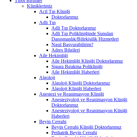
Tıbbi Birimler
Kliniklerimiz
Acil Tıp Kliniği
Doktorlarımız
Adli Tıp
Adli Tıp Doktorlarımız
Adli Tıp Polikliniğinde Sunulan
Danışmanlık/Bilirkişilik Hizmetleri
Nasıl Başvurabilirim?
Adres Bilgileri
Aile Hekimliği
Aile Hekimliği Kliniği Doktorlarımız
Sigara Bırakma Polikliniği
Aile Hekimliği Haberleri
Algoloji
Algoloji Kliniği Doktorlarımız
Algoloji Kliniği Haberleri
Anestezi ve Reanimasyon Kliniği
Anesteziyoloji ve Reanimasyon Kliniği
Doktorlarımız
Anesteziyoloji ve Reanimasyon Kliniği
Haberleri
Beyin Cerrahi
Beyin Cerrahi Kliniği Doktorlarımız
Pediatrik Beyin Cerrahi