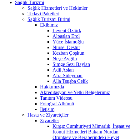
Sağlık Turizmi
Sağlık Hizmetleri ve Hekimler
Tedavi Paketleri
Sağlık Turizmi Birimi
Ekibimiz
Levent Öztürk
Alpaslan Erol
Yüce İslamoğlu
Nursel Destur
Kezban Çoşkun
Neşe Aygün
Simge Sezi Baylan
Adil Aslan
Afra Süleyman
Alla Tsuşba Çelik
Hakkımızda
Akreditasyon ve Yetki Belgelerimiz
Tanıtım Videosu
Fotoğraf Albümü
İletişim
Hasta ve Ziyaretçiler
Ziyaretler
Kırgız Cumhuriyeti Mimarlık, İnşaat ve
Konut Hizmetleri Bakanı Nurdan
Oruntaev ve Beraberindeki Heyet