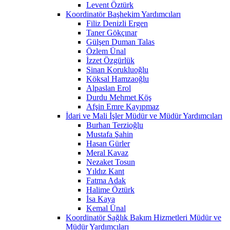
Levent Öztürk
Koordinatör Başhekim Yardımcıları
Filiz Denizli Ergen
Taner Gökçınar
Gülşen Duman Talas
Özlem Ünal
İzzet Özgürlük
Sinan Korukluoğlu
Köksal Hamzaoğlu
Alpaslan Erol
Durdu Mehmet Köş
Afşin Emre Kayıpmaz
İdari ve Mali İşler Müdür ve Müdür Yardımcıları
Burhan Terzioğlu
Mustafa Şahin
Hasan Gürler
Meral Kavaz
Nezaket Tosun
Yıldız Kant
Fatma Adak
Halime Öztürk
İsa Kaya
Kemal Ünal
Koordinatör Sağlık Bakım Hizmetleri Müdür ve
Müdür Yardımcıları