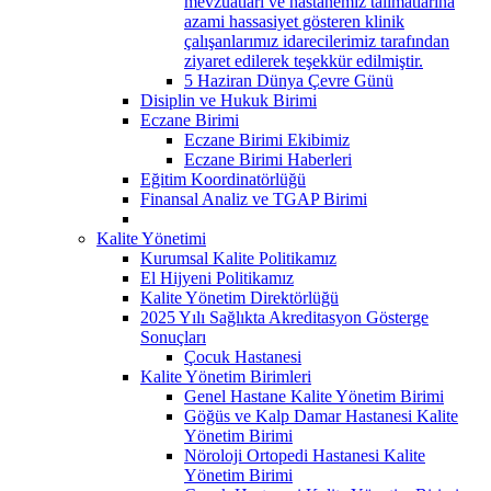
mevzuatları ve hastanemiz talimatlarına
azami hassasiyet gösteren klinik
çalışanlarımız idarecilerimiz tarafından
ziyaret edilerek teşekkür edilmiştir.
5 Haziran Dünya Çevre Günü
Disiplin ve Hukuk Birimi
Eczane Birimi
Eczane Birimi Ekibimiz
Eczane Birimi Haberleri
Eğitim Koordinatörlüğü
Finansal Analiz ve TGAP Birimi
Kalite Yönetimi
Kurumsal Kalite Politikamız
El Hijyeni Politikamız
Kalite Yönetim Direktörlüğü
2025 Yılı Sağlıkta Akreditasyon Gösterge
Sonuçları
Çocuk Hastanesi
Kalite Yönetim Birimleri
Genel Hastane Kalite Yönetim Birimi
Göğüs ve Kalp Damar Hastanesi Kalite
Yönetim Birimi
Nöroloji Ortopedi Hastanesi Kalite
Yönetim Birimi