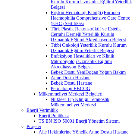
Kurulu Kurum Uzmanlık Eğitimi Yeterlilik
Belgesi
Erişkin Hematoloji Kliniği (Europen
Haemophilia Comprehensive Care Centre
(EHC) Sertifikası
Türk Plastik Rekonstrüktif ve Estetik
Cerrahi Derneği Yeterlilik Kurulu
Uzmanlık Eğitimi Akreditasyon Belgesi
Tıbbi Onkoloji Yeterlilik Kurulu Kurum
Uzmanlık Eğitim Yeterlik Belgesi
Enfeksiyon Hastalıkları ve Klinik
Mikrobiyoloji Uzmanlık Eğitimi
Akreditasyon Belgesi
Bebek Dostu YeniDoğan Yoğun Bakım
Anne Dostu Hastane
Bebek Dostu Hastane
Perinatoloji EBCOG
Mükemmeliyet Merkezi Belgeleri
Nükleer Tıp Kliniği Teranostik
Mükemmeliyet Merkezi
Enerji Verimlilik
Enerji Politikası
TS EN ISO 50001 Enerji Yönetim Sistemi
Projeler
Aile Hekimlerine Yönelik Anne Dostu Hastane