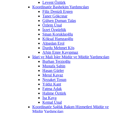
Levent Öztürk
Koordinatör Başhekim Yardımcıları
Filiz Denizli Ergen
Taner Gökçınar
Gülşen Duman Talas
Özlem Ünal
İzzet Özgürlük
Sinan Korukluoğlu
Köksal Hamzaoğlu
Alpaslan Erol
Durdu Mehmet Köş
Afşin Emre Kayıpmaz
İdari ve Mali İşler Müdür ve Müdür Yardımcıları
Burhan Terzioğlu
Mustafa Şahin
Hasan Gürler
Meral Kavaz
Nezaket Tosun
Yıldız Kant
Fatma Adak
Halime Öztürk
İsa Kaya
Kemal Ünal
Koordinatör Sağlık Bakım Hizmetleri Müdür ve
Müdür Yardımcıları