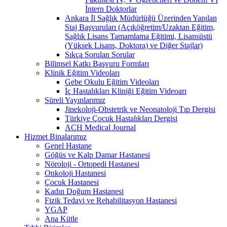
İntern Doktorlar
Ankara İl Sağlık Müdürlüğü Üzerinden Yapılan
Staj Başvuruları (Açıköğretim/Uzaktan Eğitim,
Sağlık Lisans Tamamlama Eğitimi, Lisansüstü
(Yüksek Lisans, Doktora) ve Diğer Stajlar)
Sıkça Sorulan Sorular
Bilimsel Katkı Başvuru Formları
Klinik Eğitim Videoları
Gebe Okulu Eğitim Videoları
İç Hastalıkları Kliniği Eğitim Videoarı
Süreli Yayınlarımız
Jinekoloji-Obstetrik ve Neonatoloji Tıp Dergisi
Türkiye Çocuk Hastalıkları Dergisi
ACH Medical Journal
Hizmet Binalarımız
Genel Hastane
Göğüs ve Kalp Damar Hastanesi
Nöroloji - Ortopedi Hastanesi
Onkoloji Hastanesi
Çocuk Hastanesi
Kadın Doğum Hastanesi
Fizik Tedavi ve Rehabilitasyon Hastanesi
YGAP
Ana Kütle