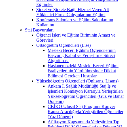
Eğitimler
Şirket ve Şirkete Bağlı Hizmet Veren Alt
Yüklenici Firma Çalışanlarının Eğitimi
Konferans Salonları ve Eğitim Salonlarının
Kullanımı
Staj Başvuruları
Öğrenci İşleri ve Eğitim Biriminin Amacı ve
Görevleri
Ortaöğretim Öğrencileri (Lise)
Mesleki Beceri Eğitimi Öğrencilerinin
Başvuru, Kabul ve Yerleştirme Süreci
Algoritması
Hastanemizdeki Mesleki Beceri Eğitimi
Faaliyetlerinin Yürütülmesinde Dikkat
Edilmesi Gereken Hususlar
Yükseköğretim Öğrencileri (Önlisans, Lisans)
Ankara İl Sağlık Müdürlüğü Staj İş ve
İşlemleri Komisyon Kararıyla Yerleştirilen
Yükseköğretim Öğrencileri (Güz ve Bahar
Dönemi)
CBİKO Ulusal Staj Programı Karıyer
Kapısı Aracılığıyla Yerleştirilen Öğrenciler
(Yaz Dönemi)
Afiliasyon Kapsamında Yerleştirilen Tıp
Fakültesi IV, V Öğrencileri ve Dönem VI