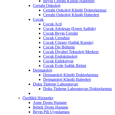
Beyin Cerrahi Kliniği Haberleri
Cerrahi Onkoloji
Cerrahi Onkoloji Kliniği Doktorlarımız
Cerrahi Onkoloji Kliniği Haberleri
Çocuk
Çocuk Acil
Çocuk Adolesan (Ergen Sağlığı)
Çocuk Beyin Cerrahi
Çocuk Cerrahisi
Çocuk Çözger (Sağlık Kurulu)
Çocuk Diş Bölümü
Çocuk Diyabet Teknoloji Merkezi
Çocuk Endokrinoloji
Çocuk Enfeksiyon
Çocuk Evde Sağlık Birimi
Dermatoloji
Dermatoloji Kliniği Doktorlarımız
Dermatoloji Kliniği Haberleri
Doku Tipleme Laboratuvarı
Doku Tipleme Laboratuvarı Doktorlarımız
Özellikli Hizmetler
Anne Dostu Hastane
Bebek Dostu Hastane
Beyin Pili Uygulaması