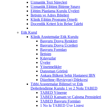
Uzmanlık Tezi Süreçleri
Uzmanlık Eğitimi Bitirme Sınavı
Eğitim Planlama Kurulu Üyeleri
İletişim ve Adres Bilgileri
Klinik Eğitim Programı Örneği
Doçentlik Kriteri İçin Belge Talebi
Etik Kurul
Klinik Araştırmalar Etik Kurulu
Başvuru Dosya Renkleri
Başvuru Dosya Ücretleri
Başvuru Formları
İletişim
Kılavuzlar
Üyeler
Yönetmelikler
Danışman Görüşü
Ankara Bilkent Şehir Hastanesi IBN
Düzeltme (Revizyon) Dilekçesi
Tıbbi Araştırmalar Bilimsel ve Etik
Değerlendirme Kurulu 1 ve 2 Nolu TABED
TABED Yönerge
TABED Kapsam ve Çalışma Prensipleri
TABED Başvuru Formları
1 No lu TABED Üye Listesi