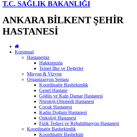
T.C. SAĞLIK BAKANLIĞI
ANKARA BİLKENT ŞEHİR
HASTANESİ
Kurumsal
Hastanemiz
Hakkımızda
Temel İlke ve Değerler
Misyon & Vizyon
Organizasyon Şeması
Koordinatör Başhekimlik
Genel Hastane
Göğüs ve Kalp Damar Hastanesi
Nöroloji-Ortopedi Hastanesi
Çocuk Hastanesi
Kadın Doğum Hastanesi
Onkoloji Hastanesi
Fizik Tedavi ve Rehabilitasyon Hastanesi
Koordinatör Başhekimlik
Koordinatör Başhekim