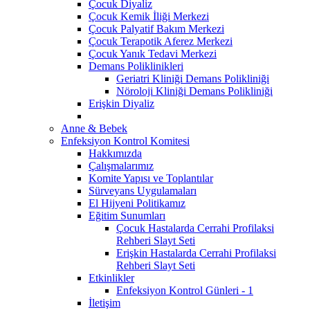
Çocuk Diyaliz
Çocuk Kemik İliği Merkezi
Çocuk Palyatif Bakım Merkezi
Çocuk Terapotik Aferez Merkezi
Çocuk Yanık Tedavi Merkezi
Demans Poliklinikleri
Geriatri Kliniği Demans Polikliniği
Nöroloji Kliniği Demans Polikliniği
Erişkin Diyaliz
Anne & Bebek
Enfeksiyon Kontrol Komitesi
Hakkımızda
Çalışmalarımız
Komite Yapısı ve Toplantılar
Sürveyans Uygulamaları
El Hijyeni Politikamız
Eğitim Sunumları
Çocuk Hastalarda Cerrahi Profilaksi
Rehberi Slayt Seti
Erişkin Hastalarda Cerrahi Profilaksi
Rehberi Slayt Seti
Etkinlikler
Enfeksiyon Kontrol Günleri - 1
İletişim