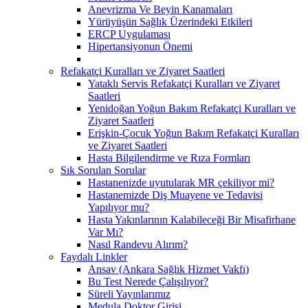
Anevrizma Ve Beyin Kanamaları
Yürüyüşün Sağlık Üzerindeki Etkileri
ERCP Uygulaması
Hipertansiyonun Önemi
Refakatçi Kuralları ve Ziyaret Saatleri
Yataklı Servis Refakatçi Kuralları ve Ziyaret
Saatleri
Yenidoğan Yoğun Bakım Refakatçi Kuralları ve
Ziyaret Saatleri
Erişkin-Çocuk Yoğun Bakım Refakatçi Kuralları
ve Ziyaret Saatleri
Hasta Bilgilendirme ve Rıza Formları
Sık Sorulan Sorular
Hastanenizde uyutularak MR çekiliyor mi?
Hastanemizde Diş Muayene ve Tedavisi
Yapılıyor mu?
Hasta Yakınlarının Kalabileceği Bir Misafirhane
Var Mı?
Nasıl Randevu Alırım?
Faydalı Linkler
Ansav (Ankara Sağlık Hizmet Vakfı)
Bu Test Nerede Çalışılıyor?
Süreli Yayınlarımız
Medula Doktor Girişi