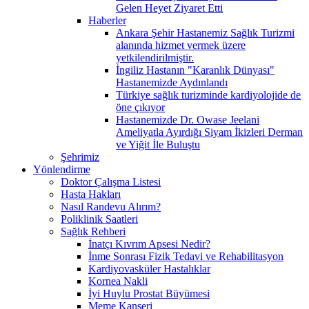
Gelen Heyet Ziyaret Etti
Haberler
Ankara Şehir Hastanemiz Sağlık Turizmi
alanında hizmet vermek üzere
yetkilendirilmiştir.
İngiliz Hastanın "Karanlık Dünyası"
Hastanemizde Aydınlandı
Türkiye sağlık turizminde kardiyolojide de
öne çıkıyor
Hastanemizde Dr. Owase Jeelani
Ameliyatla Ayırdığı Siyam İkizleri Derman
ve Yiğit İle Buluştu
Şehrimiz
Yönlendirme
Doktor Çalışma Listesi
Hasta Hakları
Nasıl Randevu Alırım?
Poliklinik Saatleri
Sağlık Rehberi
İnatçı Kıvrım Apsesi Nedir?
İnme Sonrası Fizik Tedavi ve Rehabilitasyon
Kardiyovasküler Hastalıklar
Kornea Nakli
İyi Huylu Prostat Büyümesi
Meme Kanseri