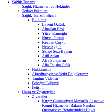
Sağlık Turizmi
Sağlık Hizmetleri ve Hekimler
Tedavi Paketleri
Sağlık Turizmi Birimi
Ekibimiz
Levent Öztürk
Alpaslan Erol
Yüce İslamoğlu
Nursel Destur
Kezban Çoşkun
Neşe Aygün
Simge Sezi Baylan
Adil Aslan
Afra Süleyman
Alla Tsuşba Çelik
Hakkımızda
Akreditasyon ve Yetki Belgelerimiz
Tanıtım Videosu
Fotoğraf Albümü
İletişim
Hasta ve Ziyaretçiler
Ziyaretler
Kırgız Cumhuriyeti Mimarlık, İnşaat ve
Konut Hizmetleri Bakanı Nurdan
Oruntaev ve Beraberindeki Heyet