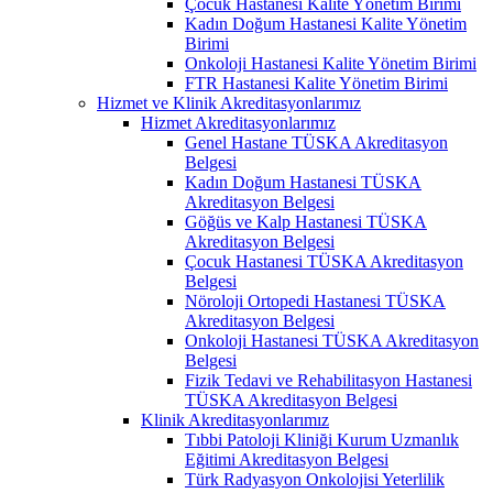
Çocuk Hastanesi Kalite Yönetim Birimi
Kadın Doğum Hastanesi Kalite Yönetim
Birimi
Onkoloji Hastanesi Kalite Yönetim Birimi
FTR Hastanesi Kalite Yönetim Birimi
Hizmet ve Klinik Akreditasyonlarımız
Hizmet Akreditasyonlarımız
Genel Hastane TÜSKA Akreditasyon
Belgesi
Kadın Doğum Hastanesi TÜSKA
Akreditasyon Belgesi
Göğüs ve Kalp Hastanesi TÜSKA
Akreditasyon Belgesi
Çocuk Hastanesi TÜSKA Akreditasyon
Belgesi
Nöroloji Ortopedi Hastanesi TÜSKA
Akreditasyon Belgesi
Onkoloji Hastanesi TÜSKA Akreditasyon
Belgesi
Fizik Tedavi ve Rehabilitasyon Hastanesi
TÜSKA Akreditasyon Belgesi
Klinik Akreditasyonlarımız
Tıbbi Patoloji Kliniği Kurum Uzmanlık
Eğitimi Akreditasyon Belgesi
Türk Radyasyon Onkolojisi Yeterlilik