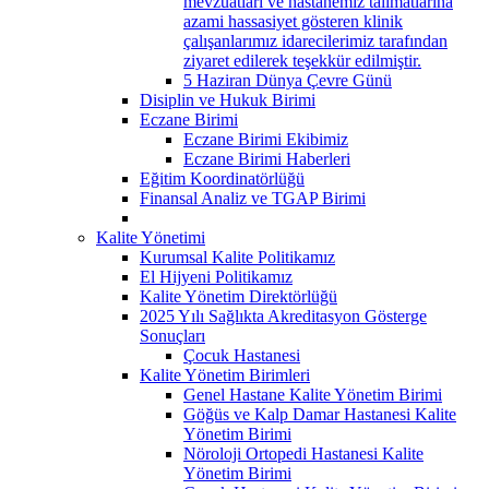
mevzuatları ve hastanemiz talimatlarına
azami hassasiyet gösteren klinik
çalışanlarımız idarecilerimiz tarafından
ziyaret edilerek teşekkür edilmiştir.
5 Haziran Dünya Çevre Günü
Disiplin ve Hukuk Birimi
Eczane Birimi
Eczane Birimi Ekibimiz
Eczane Birimi Haberleri
Eğitim Koordinatörlüğü
Finansal Analiz ve TGAP Birimi
Kalite Yönetimi
Kurumsal Kalite Politikamız
El Hijyeni Politikamız
Kalite Yönetim Direktörlüğü
2025 Yılı Sağlıkta Akreditasyon Gösterge
Sonuçları
Çocuk Hastanesi
Kalite Yönetim Birimleri
Genel Hastane Kalite Yönetim Birimi
Göğüs ve Kalp Damar Hastanesi Kalite
Yönetim Birimi
Nöroloji Ortopedi Hastanesi Kalite
Yönetim Birimi