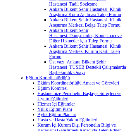
Hastanesi_Tadil Sözleşme
Ankara Bilkent Şehir Hastanesi_Klinik
Araştırma Kodu Açılması Talep Formu
Ankara Bilkent Şehir Hastanesi_Klinik
Araştırma Merkezi Belge Talep Formu
Ankara Bilkent Şehir
Hastanesi_Danışmanlık, Konuşmacı ve
Diğer Hizmetler için Talep Formu
Ankara Bilkent Şehir Hastanesi_Klinik
Araştırma Merkezi Kurum Kartı Talep
Formu
Üst yazı_Ankara Bilkent Şehir
Hastanesi_TÜSEB Destekli Çalışmalarda
Başhekimlik Onayı
Eğitim Koordinatörlüğü
Eğitim Koordinatörlüğü Amacı ve Görevleri
Eğitim Komitesi
Hastanemize Personelin Başlayış Süreçleri ve
Uyum Eğitimleri
Hizmet İçi Eğitimler
Yıllık Eğitim Planı
Aylık Eğitim Planları
Hasta ve Hasta Yakını Eğitimleri
Kurum İçi Kurum Dışı Personelin Bilgi ve
Becerisini Geliştirmek Amacıyla Talep Edilen