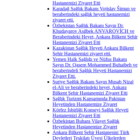
Hastanemizi Ziyaret Etti
Karadağ Sağlık Bakanı Vojislav Šimun ve
beraberindeki sağlık heyeti hastanemizi
ziyaret etti.
Özbekistan Sağlık Bakanı Sayın Dr.
Khudayarov Asilbek ANVAROVİCH ve
Beraberindeki Heyet, Ankara Bilkent Şehir
Hastanemizi Ziyaret Etti
Kazakistan Sağlık Heyeti Ankara Bilkent
Şehir Hastanemizi ziyaret etti.
Yemen Halk Sağlığı ve Nüfus Bakanı
Sayın Dr. Qasem Mohammed Buhaibeh ve
beraberindeli Sağlık Heyeti Hastanemizi
Ziyaret Etti.
Suriye Sağlık Bakanı Sayın Musab Nizal
el-Ali ve beraberindeki heyet, Ankara
Bilkent Şehir Hastanemizi Ziyaret Etti
Sağlık Turizmi Kapsamında Pakistan
Heyetinden Hastanemize Ziyaret
Körfez İşbirliği Konseyi Sağlık Heyeti
Hastanemizi Ziyaret Etti
Özbekistan Buhara Vilayet Sağlık
Heyetinden Hastanemize Ziyaret
Ankara Bilkent Şehir Hastanesini Türk
Devletleri Teşkilatı Üyesi Ülkelerden