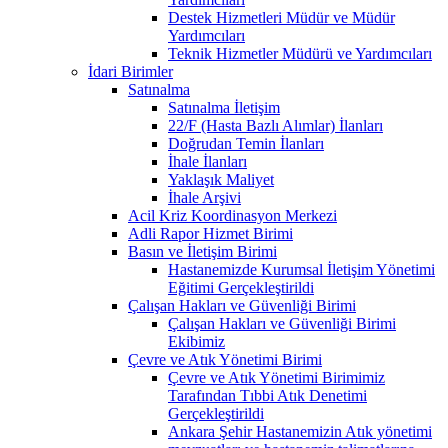
Destek Hizmetleri Müdür ve Müdür
Yardımcıları
Teknik Hizmetler Müdürü ve Yardımcıları
İdari Birimler
Satınalma
Satınalma İletişim
22/F (Hasta Bazlı Alımlar) İlanları
Doğrudan Temin İlanları
İhale İlanları
Yaklaşık Maliyet
İhale Arşivi
Acil Kriz Koordinasyon Merkezi
Adli Rapor Hizmet Birimi
Basın ve İletişim Birimi
Hastanemizde Kurumsal İletişim Yönetimi
Eğitimi Gerçekleştirildi
Çalışan Hakları ve Güvenliği Birimi
Çalışan Hakları ve Güvenliği Birimi
Ekibimiz
Çevre ve Atık Yönetimi Birimi
Çevre ve Atık Yönetimi Birimimiz
Tarafından Tıbbi Atık Denetimi
Gerçekleştirildi
Ankara Şehir Hastanemizin Atık yönetimi