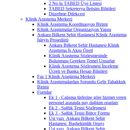
2 No lu TABED Üye Listesi
TABED Sekreterya İletişim Bilgileri
Düzeltme Dilekçesi
Klinik Araştırma Merkezi
Klinik Araştırma Koordinasyon Birimi
Klinik Araştırmalar Organizasyon Yapısı
Ankara Bilkent Şehir Hastanesi Klinik Araştırma
İşleyiş Prosedürü
Ankara Bilkent Şehir Hastanesi Klinik
Araştırma İş Akışı Özeti
Klinik Araştırma Sözleşmesinde
Bulunması Gereken Temel Unsurlar
Klinik Araştırma Sözleşmesi İnceleme
Ücreti ve Banka Hesap Bilgileri
Faz 1 Klinik Araştırma Merkezi
Klinik Araştırmalardan Sorumlu Gelir Tahakkuk
Birimi
Formlar
Ek 1 - Çalışma türlerine göre hizmet veren
personel arasında pay dağıtım oranları
Ek 2 - Sağlık Tesisi Sözleşmesi
Ek 3 - Sağlık Tesisi Bütçe Formu
Üst yazı_Ankara Bilkent Şehir
Hastanesi_Başhekimlik Onayı
Üst yazı_Ankara Bilkent Şehir