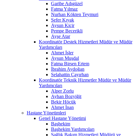
Garibe Adıgüzel
Fatma Yılmaz
Nurhan Kökten Teymuri
Sefer Kıyak
Aysun Kiçir
Pempe Becerikli
Ayşe Atar
Koordinatör Destek Hizmetleri Müdür ve Müdür
Yardımcıları
Ahmet İşler
Aysun Muşdal
Fatma Birsen Ertem
İbrahim Aydoğan
Selahattin Çayırhan
Koordinatör Teknik Hizmetler Müdür ve Müdür
Yardımcıları
Alper Zorlu
Ayhan Bozyiğit
Bekir Höçük
Ahmet İnan
Hastane Yönetimleri
Genel Hastane Yönetimi
Başhekim
Başhekim Yardımcıları
Sağlık Bakım Hizmetleri Müdürü ve