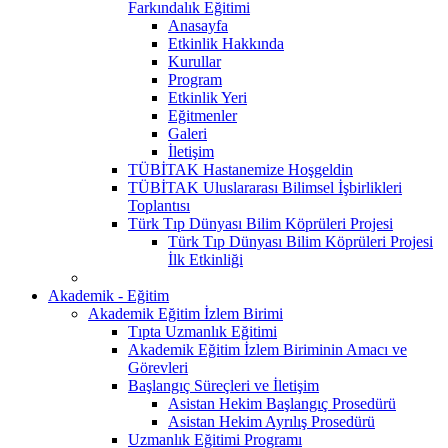
Farkındalık Eğitimi
Anasayfa
Etkinlik Hakkında
Kurullar
Program
Etkinlik Yeri
Eğitmenler
Galeri
İletişim
TÜBİTAK Hastanemize Hoşgeldin
TÜBİTAK Uluslararası Bilimsel İşbirlikleri
Toplantısı
Türk Tıp Dünyası Bilim Köprüleri Projesi
Türk Tıp Dünyası Bilim Köprüleri Projesi
İlk Etkinliği
Akademik - Eğitim
Akademik Eğitim İzlem Birimi
Tıpta Uzmanlık Eğitimi
Akademik Eğitim İzlem Biriminin Amacı ve
Görevleri
Başlangıç Süreçleri ve İletişim
Asistan Hekim Başlangıç Prosedürü
Asistan Hekim Ayrılış Prosedürü
Uzmanlık Eğitimi Programı