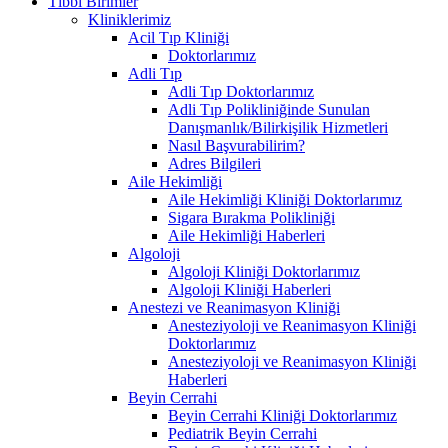
Tıbbi Birimler
Kliniklerimiz
Acil Tıp Kliniği
Doktorlarımız
Adli Tıp
Adli Tıp Doktorlarımız
Adli Tıp Polikliniğinde Sunulan
Danışmanlık/Bilirkişilik Hizmetleri
Nasıl Başvurabilirim?
Adres Bilgileri
Aile Hekimliği
Aile Hekimliği Kliniği Doktorlarımız
Sigara Bırakma Polikliniği
Aile Hekimliği Haberleri
Algoloji
Algoloji Kliniği Doktorlarımız
Algoloji Kliniği Haberleri
Anestezi ve Reanimasyon Kliniği
Anesteziyoloji ve Reanimasyon Kliniği
Doktorlarımız
Anesteziyoloji ve Reanimasyon Kliniği
Haberleri
Beyin Cerrahi
Beyin Cerrahi Kliniği Doktorlarımız
Pediatrik Beyin Cerrahi