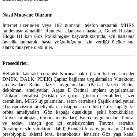
Nasıl Muayene Olurum:
İnternet üzerinden veya 182 numaralı telefon aranarak MHRS
randevusu alınabilir. Randevu alamayan hastalar, Genel Hastane
Bloğu B1 katı Göz Polikliniğine başvurduklarında, acil hastalara
öncelik tanınarak, hasta yoğunluğunun izin verdiği ölçüde sıra
alarak muayene olabilirler.
Prosedürler:
Refraktif katarakt cerrahisi Kornea nakli (Tam kat ve lameller
DMEK, DALK, PDEK) Çapraz bağlama uygulamaları Vitrektomi
ameliyatları Retina lazer uygulamaları (Pascal lazer) Retina
dekolmanı ameliyatları Argus II Retinal implant uygulamaları
Glokom cerrahisi (Erişkin ve çocuk glokom cerrahileri, lazer
cerrahileri, MIGS uygulamaları, seton cerrahisi) Şaşılık ameliyatları
(Transpozisyon ameliyatları, nistagmus cerrahisi) Göz kapağı ve
orbita ameliyatları (Göz kapağı duşukluğu, şekil bozuklukları,
Graves orbitopati, tümör ameliyatları) Botox uygulamaları Tanısal
ve tedavi amaçlı göz içi enjeksiyonları Travma cerrahisi
(keratoprotezle vitrektomi dahil) Kontakt lens uygulamaları (Torik,
presbiyopik, skleral lens, keratokonus lensleri) Göz yaşı kanal