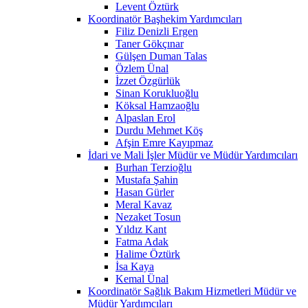
Levent Öztürk
Koordinatör Başhekim Yardımcıları
Filiz Denizli Ergen
Taner Gökçınar
Gülşen Duman Talas
Özlem Ünal
İzzet Özgürlük
Sinan Korukluoğlu
Köksal Hamzaoğlu
Alpaslan Erol
Durdu Mehmet Köş
Afşin Emre Kayıpmaz
İdari ve Mali İşler Müdür ve Müdür Yardımcıları
Burhan Terzioğlu
Mustafa Şahin
Hasan Gürler
Meral Kavaz
Nezaket Tosun
Yıldız Kant
Fatma Adak
Halime Öztürk
İsa Kaya
Kemal Ünal
Koordinatör Sağlık Bakım Hizmetleri Müdür ve
Müdür Yardımcıları