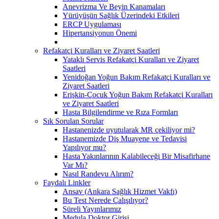
Anevrizma Ve Beyin Kanamaları
Yürüyüşün Sağlık Üzerindeki Etkileri
ERCP Uygulaması
Hipertansiyonun Önemi
Refakatçi Kuralları ve Ziyaret Saatleri
Yataklı Servis Refakatçi Kuralları ve Ziyaret
Saatleri
Yenidoğan Yoğun Bakım Refakatçi Kuralları ve
Ziyaret Saatleri
Erişkin-Çocuk Yoğun Bakım Refakatçi Kuralları
ve Ziyaret Saatleri
Hasta Bilgilendirme ve Rıza Formları
Sık Sorulan Sorular
Hastanenizde uyutularak MR çekiliyor mi?
Hastanemizde Diş Muayene ve Tedavisi
Yapılıyor mu?
Hasta Yakınlarının Kalabileceği Bir Misafirhane
Var Mı?
Nasıl Randevu Alırım?
Faydalı Linkler
Ansav (Ankara Sağlık Hizmet Vakfı)
Bu Test Nerede Çalışılıyor?
Süreli Yayınlarımız
Medula Doktor Girişi