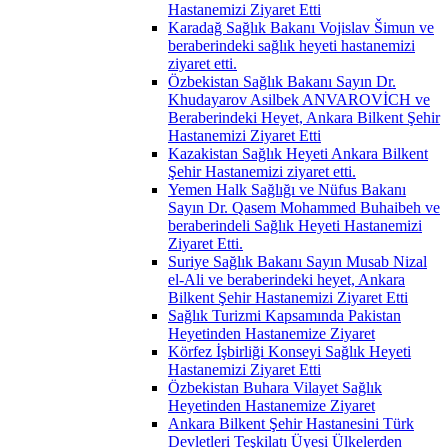
Hastanemizi Ziyaret Etti
Karadağ Sağlık Bakanı Vojislav Šimun ve
beraberindeki sağlık heyeti hastanemizi
ziyaret etti.
Özbekistan Sağlık Bakanı Sayın Dr.
Khudayarov Asilbek ANVAROVİCH ve
Beraberindeki Heyet, Ankara Bilkent Şehir
Hastanemizi Ziyaret Etti
Kazakistan Sağlık Heyeti Ankara Bilkent
Şehir Hastanemizi ziyaret etti.
Yemen Halk Sağlığı ve Nüfus Bakanı
Sayın Dr. Qasem Mohammed Buhaibeh ve
beraberindeli Sağlık Heyeti Hastanemizi
Ziyaret Etti.
Suriye Sağlık Bakanı Sayın Musab Nizal
el-Ali ve beraberindeki heyet, Ankara
Bilkent Şehir Hastanemizi Ziyaret Etti
Sağlık Turizmi Kapsamında Pakistan
Heyetinden Hastanemize Ziyaret
Körfez İşbirliği Konseyi Sağlık Heyeti
Hastanemizi Ziyaret Etti
Özbekistan Buhara Vilayet Sağlık
Heyetinden Hastanemize Ziyaret
Ankara Bilkent Şehir Hastanesini Türk
Devletleri Teşkilatı Üyesi Ülkelerden