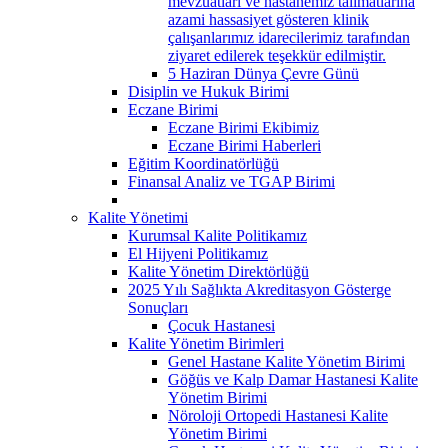
mevzuatları ve hastanemiz talimatlarına
azami hassasiyet gösteren klinik
çalışanlarımız idarecilerimiz tarafından
ziyaret edilerek teşekkür edilmiştir.
5 Haziran Dünya Çevre Günü
Disiplin ve Hukuk Birimi
Eczane Birimi
Eczane Birimi Ekibimiz
Eczane Birimi Haberleri
Eğitim Koordinatörlüğü
Finansal Analiz ve TGAP Birimi
Kalite Yönetimi
Kurumsal Kalite Politikamız
El Hijyeni Politikamız
Kalite Yönetim Direktörlüğü
2025 Yılı Sağlıkta Akreditasyon Gösterge
Sonuçları
Çocuk Hastanesi
Kalite Yönetim Birimleri
Genel Hastane Kalite Yönetim Birimi
Göğüs ve Kalp Damar Hastanesi Kalite
Yönetim Birimi
Nöroloji Ortopedi Hastanesi Kalite
Yönetim Birimi