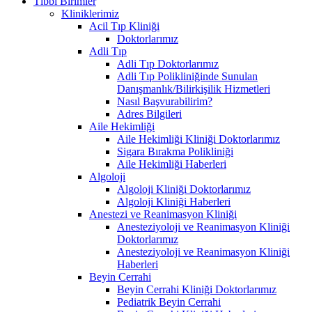
Tıbbi Birimler
Kliniklerimiz
Acil Tıp Kliniği
Doktorlarımız
Adli Tıp
Adli Tıp Doktorlarımız
Adli Tıp Polikliniğinde Sunulan
Danışmanlık/Bilirkişilik Hizmetleri
Nasıl Başvurabilirim?
Adres Bilgileri
Aile Hekimliği
Aile Hekimliği Kliniği Doktorlarımız
Sigara Bırakma Polikliniği
Aile Hekimliği Haberleri
Algoloji
Algoloji Kliniği Doktorlarımız
Algoloji Kliniği Haberleri
Anestezi ve Reanimasyon Kliniği
Anesteziyoloji ve Reanimasyon Kliniği
Doktorlarımız
Anesteziyoloji ve Reanimasyon Kliniği
Haberleri
Beyin Cerrahi
Beyin Cerrahi Kliniği Doktorlarımız
Pediatrik Beyin Cerrahi