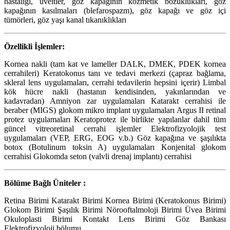
hastalığı, üveitler, göz kapağının kozmetik bozuklukları, göz
kapağının kasılmaları (blefarospazm), göz kapağı ve göz içi
tümörleri, göz yaşı kanal tıkanıklıkları
Özellikli İşlemler:
Kornea nakli (tam kat ve lameller DALK, DMEK, PDEK kornea
cerrahileri) Keratokonus tanı ve tedavi merkezi (çapraz bağlama,
skleral lens uygulamaları, cerrahi tedavilerin hepsini içerir) Limbal
kök hücre nakli (hastanın kendisinden, yakınlarından ve
kadavradan) Amniyon zar uygulamaları Katarakt cerrahisi ile
beraber (MIGS) glokom mikro implant uygulamaları Argus II retinal
protez uygulamaları Keratoprotez ile birlikte yapılanlar dahil tüm
güncel vitreoretinal cerrahi işlemler Elektrofizyolojik test
uygulamaları (VEP, ERG, EOG v.b.) Göz kapağına ve şaşılıkta
botox (Botulinum toksin A) uygulamaları Konjenital glokom
cerrahisi Glokomda seton (valvli drenaj implantı) cerrahisi
Bölüme Bağlı Üniteler :
Retina Birimi Katarakt Birimi Kornea Birimi (Keratokonus Birimi)
Glokom Birimi Şaşılık Birimi Nörooftalmoloji Birimi Üvea Birimi
Okuloplasti Birimi Kontakt Lens Birimi Göz Bankası
Elektrofizyoloji bölumu