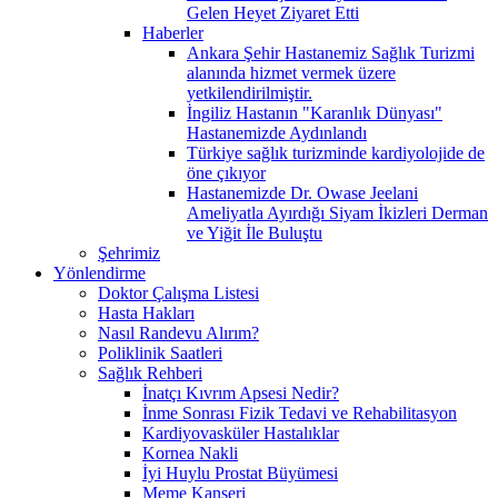
Gelen Heyet Ziyaret Etti
Haberler
Ankara Şehir Hastanemiz Sağlık Turizmi
alanında hizmet vermek üzere
yetkilendirilmiştir.
İngiliz Hastanın "Karanlık Dünyası"
Hastanemizde Aydınlandı
Türkiye sağlık turizminde kardiyolojide de
öne çıkıyor
Hastanemizde Dr. Owase Jeelani
Ameliyatla Ayırdığı Siyam İkizleri Derman
ve Yiğit İle Buluştu
Şehrimiz
Yönlendirme
Doktor Çalışma Listesi
Hasta Hakları
Nasıl Randevu Alırım?
Poliklinik Saatleri
Sağlık Rehberi
İnatçı Kıvrım Apsesi Nedir?
İnme Sonrası Fizik Tedavi ve Rehabilitasyon
Kardiyovasküler Hastalıklar
Kornea Nakli
İyi Huylu Prostat Büyümesi
Meme Kanseri