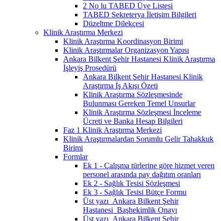
2 No lu TABED Üye Listesi
TABED Sekreterya İletişim Bilgileri
Düzeltme Dilekçesi
Klinik Araştırma Merkezi
Klinik Araştırma Koordinasyon Birimi
Klinik Araştırmalar Organizasyon Yapısı
Ankara Bilkent Şehir Hastanesi Klinik Araştırma
İşleyiş Prosedürü
Ankara Bilkent Şehir Hastanesi Klinik
Araştırma İş Akışı Özeti
Klinik Araştırma Sözleşmesinde
Bulunması Gereken Temel Unsurlar
Klinik Araştırma Sözleşmesi İnceleme
Ücreti ve Banka Hesap Bilgileri
Faz 1 Klinik Araştırma Merkezi
Klinik Araştırmalardan Sorumlu Gelir Tahakkuk
Birimi
Formlar
Ek 1 - Çalışma türlerine göre hizmet veren
personel arasında pay dağıtım oranları
Ek 2 - Sağlık Tesisi Sözleşmesi
Ek 3 - Sağlık Tesisi Bütçe Formu
Üst yazı_Ankara Bilkent Şehir
Hastanesi_Başhekimlik Onayı
Üst yazı_Ankara Bilkent Şehir