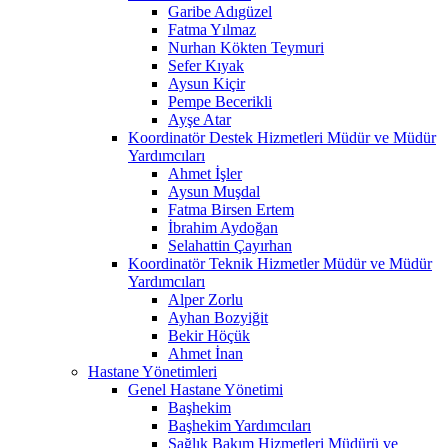
Garibe Adıgüzel
Fatma Yılmaz
Nurhan Kökten Teymuri
Sefer Kıyak
Aysun Kiçir
Pempe Becerikli
Ayşe Atar
Koordinatör Destek Hizmetleri Müdür ve Müdür
Yardımcıları
Ahmet İşler
Aysun Muşdal
Fatma Birsen Ertem
İbrahim Aydoğan
Selahattin Çayırhan
Koordinatör Teknik Hizmetler Müdür ve Müdür
Yardımcıları
Alper Zorlu
Ayhan Bozyiğit
Bekir Höçük
Ahmet İnan
Hastane Yönetimleri
Genel Hastane Yönetimi
Başhekim
Başhekim Yardımcıları
Sağlık Bakım Hizmetleri Müdürü ve