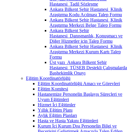
Hastanesi_Tadil Sözleşme
Ankara Bilkent Şehir Hastanesi_Klinik
Araştırma Kodu Açılması Talep Formu
Ankara Bilkent Şehir Hastanesi_Klinik
Araştırma Merkezi Belge Talep Formu
Ankara Bilkent Şehir
Hastanesi_Danışmanlık, Konuşmacı ve
Diğer Hizmetler için Talep Formu
Ankara Bilkent Şehir Hastanesi_Klinik
Araştırma Merkezi Kurum Kartı Talep
Formu
Üst yazı_Ankara Bilkent Şehir
Hastanesi_TÜSEB Destekli Çalışmalarda
Başhekimlik Onayı
Eğitim Koordinatörlüğü
Eğitim Koordinatörlüğü Amacı ve Görevleri
Eğitim Komitesi
Hastanemize Personelin Başlayış Süreçleri ve
Uyum Eğitimleri
Hizmet İçi Eğitimler
Yıllık Eğitim Planı
Aylık Eğitim Planları
Hasta ve Hasta Yakını Eğitimleri
Kurum İçi Kurum Dışı Personelin Bilgi ve
Becerisini Geliştirmek Amacıyla Talep Edilen