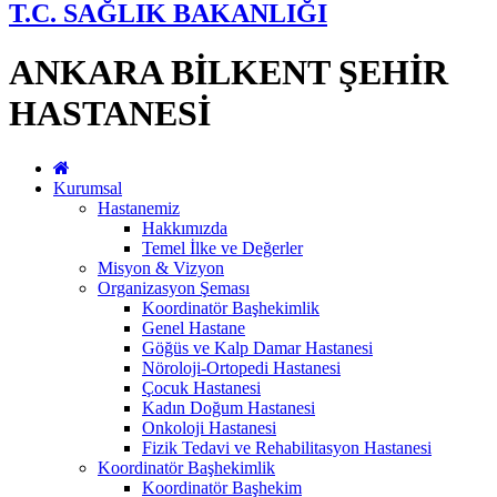
T.C. SAĞLIK BAKANLIĞI
ANKARA BİLKENT ŞEHİR
HASTANESİ
Kurumsal
Hastanemiz
Hakkımızda
Temel İlke ve Değerler
Misyon & Vizyon
Organizasyon Şeması
Koordinatör Başhekimlik
Genel Hastane
Göğüs ve Kalp Damar Hastanesi
Nöroloji-Ortopedi Hastanesi
Çocuk Hastanesi
Kadın Doğum Hastanesi
Onkoloji Hastanesi
Fizik Tedavi ve Rehabilitasyon Hastanesi
Koordinatör Başhekimlik
Koordinatör Başhekim