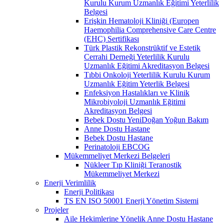
Kurulu Kurum Uzmanlık Eğitimi Yeterlilik
Belgesi
Erişkin Hematoloji Kliniği (Europen
Haemophilia Comprehensive Care Centre
(EHC) Sertifikası
Türk Plastik Rekonstrüktif ve Estetik
Cerrahi Derneği Yeterlilik Kurulu
Uzmanlık Eğitimi Akreditasyon Belgesi
Tıbbi Onkoloji Yeterlilik Kurulu Kurum
Uzmanlık Eğitim Yeterlik Belgesi
Enfeksiyon Hastalıkları ve Klinik
Mikrobiyoloji Uzmanlık Eğitimi
Akreditasyon Belgesi
Bebek Dostu YeniDoğan Yoğun Bakım
Anne Dostu Hastane
Bebek Dostu Hastane
Perinatoloji EBCOG
Mükemmeliyet Merkezi Belgeleri
Nükleer Tıp Kliniği Teranostik
Mükemmeliyet Merkezi
Enerji Verimlilik
Enerji Politikası
TS EN ISO 50001 Enerji Yönetim Sistemi
Projeler
Aile Hekimlerine Yönelik Anne Dostu Hastane