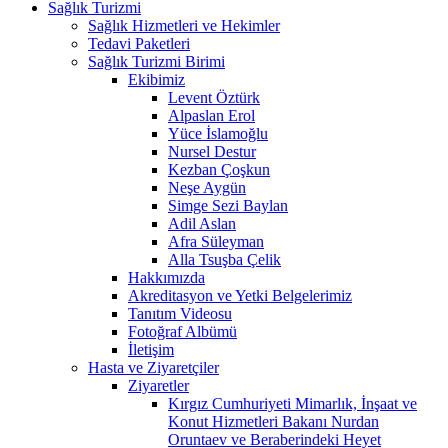
Sağlık Turizmi
Sağlık Hizmetleri ve Hekimler
Tedavi Paketleri
Sağlık Turizmi Birimi
Ekibimiz
Levent Öztürk
Alpaslan Erol
Yüce İslamoğlu
Nursel Destur
Kezban Çoşkun
Neşe Aygün
Simge Sezi Baylan
Adil Aslan
Afra Süleyman
Alla Tsuşba Çelik
Hakkımızda
Akreditasyon ve Yetki Belgelerimiz
Tanıtım Videosu
Fotoğraf Albümü
İletişim
Hasta ve Ziyaretçiler
Ziyaretler
Kırgız Cumhuriyeti Mimarlık, İnşaat ve
Konut Hizmetleri Bakanı Nurdan
Oruntaev ve Beraberindeki Heyet