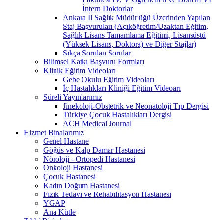
İntern Doktorlar
Ankara İl Sağlık Müdürlüğü Üzerinden Yapılan
Staj Başvuruları (Açıköğretim/Uzaktan Eğitim,
Sağlık Lisans Tamamlama Eğitimi, Lisansüstü
(Yüksek Lisans, Doktora) ve Diğer Stajlar)
Sıkça Sorulan Sorular
Bilimsel Katkı Başvuru Formları
Klinik Eğitim Videoları
Gebe Okulu Eğitim Videoları
İç Hastalıkları Kliniği Eğitim Videoarı
Süreli Yayınlarımız
Jinekoloji-Obstetrik ve Neonatoloji Tıp Dergisi
Türkiye Çocuk Hastalıkları Dergisi
ACH Medical Journal
Hizmet Binalarımız
Genel Hastane
Göğüs ve Kalp Damar Hastanesi
Nöroloji - Ortopedi Hastanesi
Onkoloji Hastanesi
Çocuk Hastanesi
Kadın Doğum Hastanesi
Fizik Tedavi ve Rehabilitasyon Hastanesi
YGAP
Ana Kütle