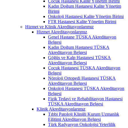
Çocuk Hastanesi Kalite Yönetim Birimi
Kadın Doğum Hastanesi Kalite Yönetim
Birimi
Onkoloji Hastanesi Kalite Yönetim Birimi
FTR Hastanesi Kalite Yönetim Birimi
Hizmet ve Klinik Akreditasyonlarımız
Hizmet Akreditasyonlarımız
Genel Hastane TÜSKA Akreditasyon
Belgesi
Kadın Doğum Hastanesi TÜSKA
Akreditasyon Belgesi
Göğüs ve Kalp Hastanesi TÜSKA
Akreditasyon Belgesi
Çocuk Hastanesi TÜSKA Akreditasyon
Belgesi
Nöroloji Ortopedi Hastanesi TÜSKA
Akreditasyon Belgesi
Onkoloji Hastanesi TÜSKA Akreditasyon
Belgesi
Fizik Tedavi ve Rehabilitasyon Hastanesi
TÜSKA Akreditasyon Belgesi
Klinik Akreditasyonlarımız
Tıbbi Patoloji Kliniği Kurum Uzmanlık
Eğitimi Akreditasyon Belgesi
Türk Radyasyon Onkolojisi Yeterlilik