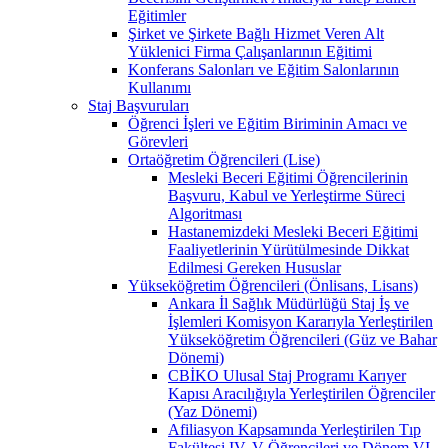
Eğitimler
Şirket ve Şirkete Bağlı Hizmet Veren Alt
Yüklenici Firma Çalışanlarının Eğitimi
Konferans Salonları ve Eğitim Salonlarının
Kullanımı
Staj Başvuruları
Öğrenci İşleri ve Eğitim Biriminin Amacı ve
Görevleri
Ortaöğretim Öğrencileri (Lise)
Mesleki Beceri Eğitimi Öğrencilerinin
Başvuru, Kabul ve Yerleştirme Süreci
Algoritması
Hastanemizdeki Mesleki Beceri Eğitimi
Faaliyetlerinin Yürütülmesinde Dikkat
Edilmesi Gereken Hususlar
Yükseköğretim Öğrencileri (Önlisans, Lisans)
Ankara İl Sağlık Müdürlüğü Staj İş ve
İşlemleri Komisyon Kararıyla Yerleştirilen
Yükseköğretim Öğrencileri (Güz ve Bahar
Dönemi)
CBİKO Ulusal Staj Programı Karıyer
Kapısı Aracılığıyla Yerleştirilen Öğrenciler
(Yaz Dönemi)
Afiliasyon Kapsamında Yerleştirilen Tıp
Fakültesi IV, V Öğrencileri ve Dönem VI