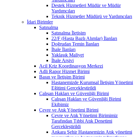
Destek Hizmetleri Müdür ve Müdür
Yardımcıları
Teknik Hizmetler Müdürü ve Yardımcıları
İdari Birimler
Satınalma
Satınalma İletişim
22/F (Hasta Bazlı Alımlar) İlanları
Doğrudan Temin İlanları
İhale İlanları
Yaklaşık Maliyet
İhale Arşivi
Acil Kriz Koordinasyon Merkezi
Adli Rapor Hizmet Birimi
Basın ve İletişim Birimi
Hastanemizde Kurumsal İletişim Yönetimi
Eğitimi Gerçekleştirildi
Çalışan Hakları ve Güvenliği Birimi
Çalışan Hakları ve Güvenliği Birimi
Ekibimiz
Çevre ve Atık Yönetimi Birimi
Çevre ve Atık Yönetimi Birimimiz
Tarafından Tıbbi Atık Denetimi
Gerçekleştirildi
Ankara Şehir Hastanemizin Atık yönetimi