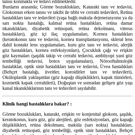
tanısı konmakta ve tedavi edilmektedir.
Bunların arasında; Görme bozuklukları, Katarakt tanı ve tedavisi,
Glokomun erken tanısı ve takibi ile tıbbi ve cerrahi tedavileri, Retina
hastalıkları tanı ve tedavileri (yaşa bağlı makula dejenerasyonu ya da
sarı nokta hastalığı, kalıtsal retina hastalıkları, retina damar
tıkanıklıkları, diyabetik retinopati, retina dekolmanı, vitreus
hastalıkları), göz içi ilaç uygulamaları, Kornea hastalıkları
(keratokonus tanı ve tedavisi, kornea transplantasyonu, skleral lens
dahil kontakt lens uygulamaları, kuru göz tanı ve tedavisi, alerjik
göz hastalıkları, kornea enfeksiyonları), Çocukluk çağı ve erişkin
göz kaymaları (şaşılık takip ve cerrahi tedavisi, ambliyopi yani göz
tembelliği tedavisi, botox uygulamaları), Nörooftalmolojik
hastalıklar, optik sinir hastalıkları tanı ve tedavisi, Üvea hastalıkları
(Behçet hastalığı, üveitler, koroiditler tanı ve tedavileri),
Oküloplastik yaklaşımlar (göz kapağı düşüklükleri, kapak tümörleri,
kozmetik kapak cerrahileri), Doğuştan ve sonradan gelişen göz yaşı
kanal tıkanıklıklarının tanı ve tedavileri sayılabilir.
Klinik hangi hastalıklara bakar? :
Görme bozuklukları, katarakt, erişkin ve konjenital glokom, şaşılık,
keratokonus, kuru göz, göz alerjileri, göz enfeksiyonları, göz kapağı
düşüklükleri, retina dekolmanı, maküla (sarı nokta) hastalıkları,
diyabetik retinopati, göz tembelliği, optik sinir hastalıkları, Behçet