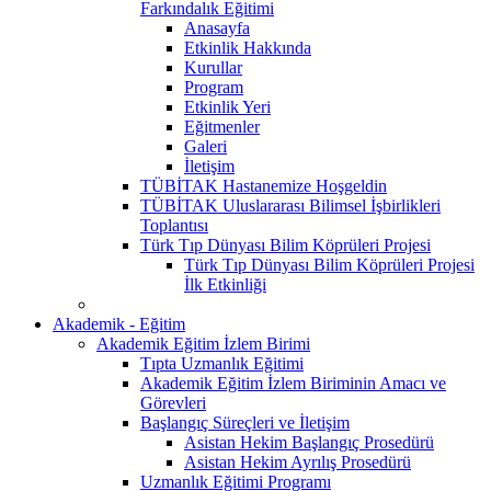
Farkındalık Eğitimi
Anasayfa
Etkinlik Hakkında
Kurullar
Program
Etkinlik Yeri
Eğitmenler
Galeri
İletişim
TÜBİTAK Hastanemize Hoşgeldin
TÜBİTAK Uluslararası Bilimsel İşbirlikleri
Toplantısı
Türk Tıp Dünyası Bilim Köprüleri Projesi
Türk Tıp Dünyası Bilim Köprüleri Projesi
İlk Etkinliği
Akademik - Eğitim
Akademik Eğitim İzlem Birimi
Tıpta Uzmanlık Eğitimi
Akademik Eğitim İzlem Biriminin Amacı ve
Görevleri
Başlangıç Süreçleri ve İletişim
Asistan Hekim Başlangıç Prosedürü
Asistan Hekim Ayrılış Prosedürü
Uzmanlık Eğitimi Programı