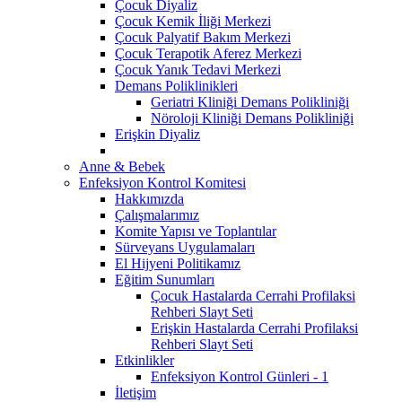
Çocuk Diyaliz
Çocuk Kemik İliği Merkezi
Çocuk Palyatif Bakım Merkezi
Çocuk Terapotik Aferez Merkezi
Çocuk Yanık Tedavi Merkezi
Demans Poliklinikleri
Geriatri Kliniği Demans Polikliniği
Nöroloji Kliniği Demans Polikliniği
Erişkin Diyaliz
Anne & Bebek
Enfeksiyon Kontrol Komitesi
Hakkımızda
Çalışmalarımız
Komite Yapısı ve Toplantılar
Sürveyans Uygulamaları
El Hijyeni Politikamız
Eğitim Sunumları
Çocuk Hastalarda Cerrahi Profilaksi
Rehberi Slayt Seti
Erişkin Hastalarda Cerrahi Profilaksi
Rehberi Slayt Seti
Etkinlikler
Enfeksiyon Kontrol Günleri - 1
İletişim