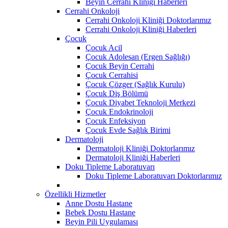
Beyin Cerrahi Kliniği Haberleri
Cerrahi Onkoloji
Cerrahi Onkoloji Kliniği Doktorlarımız
Cerrahi Onkoloji Kliniği Haberleri
Çocuk
Çocuk Acil
Çocuk Adolesan (Ergen Sağlığı)
Çocuk Beyin Cerrahi
Çocuk Cerrahisi
Çocuk Çözger (Sağlık Kurulu)
Çocuk Diş Bölümü
Çocuk Diyabet Teknoloji Merkezi
Çocuk Endokrinoloji
Çocuk Enfeksiyon
Çocuk Evde Sağlık Birimi
Dermatoloji
Dermatoloji Kliniği Doktorlarımız
Dermatoloji Kliniği Haberleri
Doku Tipleme Laboratuvarı
Doku Tipleme Laboratuvarı Doktorlarımız
Özellikli Hizmetler
Anne Dostu Hastane
Bebek Dostu Hastane
Beyin Pili Uygulaması