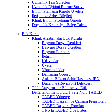
Uzmanlık Tezi Süreçleri
Uzmanlık Eğitimi Bitirme Sınavı
Eğitim Planlama Kurulu Üyeleri
İletişim ve Adres Bilgileri
Klinik Eğitim Programı Örneği
Doçentlik Kriteri İçin Belge Talebi
Etik Kurul
Klinik Araştırmalar Etik Kurulu
Başvuru Dosya Renkleri
Başvuru Dosya Ücretleri
Başvuru Formları
İletişim
Kılavuzlar
Üyeler
Yönetmelikler
Danışman Görüşü
Ankara Bilkent Şehir Hastanesi IBN
Düzeltme (Revizyon) Dilekçesi
Tıbbi Araştırmalar Bilimsel ve Etik
Değerlendirme Kurulu 1 ve 2 Nolu TABED
TABED Yönerge
TABED Kapsam ve Çalışma Prensipleri
TABED Başvuru Formları
1 No lu TABED Üye Listesi