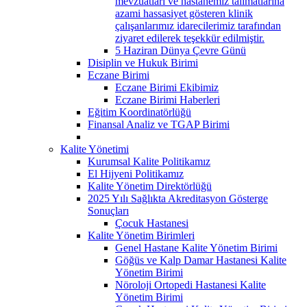
mevzuatları ve hastanemiz talimatlarına
azami hassasiyet gösteren klinik
çalışanlarımız idarecilerimiz tarafından
ziyaret edilerek teşekkür edilmiştir.
5 Haziran Dünya Çevre Günü
Disiplin ve Hukuk Birimi
Eczane Birimi
Eczane Birimi Ekibimiz
Eczane Birimi Haberleri
Eğitim Koordinatörlüğü
Finansal Analiz ve TGAP Birimi
Kalite Yönetimi
Kurumsal Kalite Politikamız
El Hijyeni Politikamız
Kalite Yönetim Direktörlüğü
2025 Yılı Sağlıkta Akreditasyon Gösterge
Sonuçları
Çocuk Hastanesi
Kalite Yönetim Birimleri
Genel Hastane Kalite Yönetim Birimi
Göğüs ve Kalp Damar Hastanesi Kalite
Yönetim Birimi
Nöroloji Ortopedi Hastanesi Kalite
Yönetim Birimi