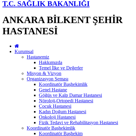
T.C. SAĞLIK BAKANLIĞI
ANKARA BİLKENT ŞEHİR
HASTANESİ
Kurumsal
Hastanemiz
Hakkımızda
Temel İlke ve Değerler
Misyon & Vizyon
Organizasyon Şeması
Koordinatör Başhekimlik
Genel Hastane
Göğüs ve Kalp Damar Hastanesi
Nöroloji-Ortopedi Hastanesi
Çocuk Hastanesi
Kadın Doğum Hastanesi
Onkoloji Hastanesi
Fizik Tedavi ve Rehabilitasyon Hastanesi
Koordinatör Başhekimlik
Koordinatör Başhekim