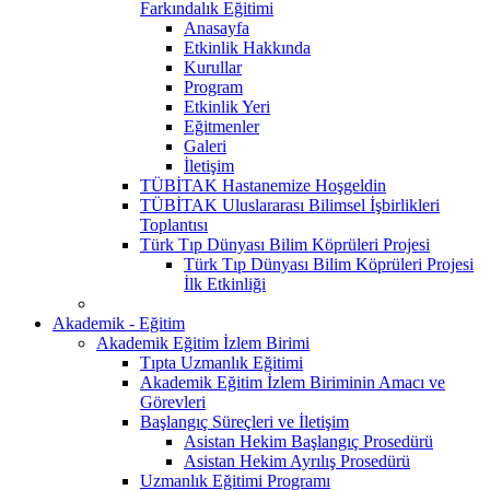
Farkındalık Eğitimi
Anasayfa
Etkinlik Hakkında
Kurullar
Program
Etkinlik Yeri
Eğitmenler
Galeri
İletişim
TÜBİTAK Hastanemize Hoşgeldin
TÜBİTAK Uluslararası Bilimsel İşbirlikleri
Toplantısı
Türk Tıp Dünyası Bilim Köprüleri Projesi
Türk Tıp Dünyası Bilim Köprüleri Projesi
İlk Etkinliği
Akademik - Eğitim
Akademik Eğitim İzlem Birimi
Tıpta Uzmanlık Eğitimi
Akademik Eğitim İzlem Biriminin Amacı ve
Görevleri
Başlangıç Süreçleri ve İletişim
Asistan Hekim Başlangıç Prosedürü
Asistan Hekim Ayrılış Prosedürü
Uzmanlık Eğitimi Programı