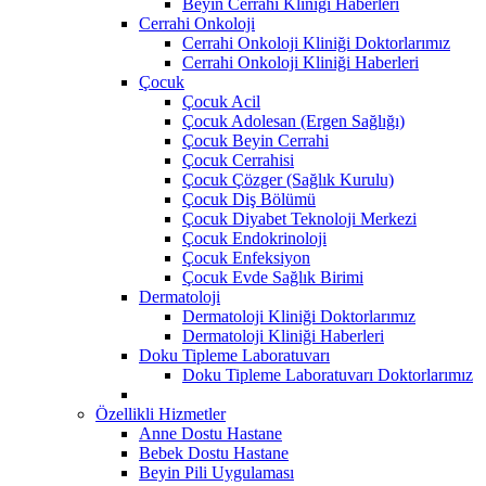
Beyin Cerrahi Kliniği Haberleri
Cerrahi Onkoloji
Cerrahi Onkoloji Kliniği Doktorlarımız
Cerrahi Onkoloji Kliniği Haberleri
Çocuk
Çocuk Acil
Çocuk Adolesan (Ergen Sağlığı)
Çocuk Beyin Cerrahi
Çocuk Cerrahisi
Çocuk Çözger (Sağlık Kurulu)
Çocuk Diş Bölümü
Çocuk Diyabet Teknoloji Merkezi
Çocuk Endokrinoloji
Çocuk Enfeksiyon
Çocuk Evde Sağlık Birimi
Dermatoloji
Dermatoloji Kliniği Doktorlarımız
Dermatoloji Kliniği Haberleri
Doku Tipleme Laboratuvarı
Doku Tipleme Laboratuvarı Doktorlarımız
Özellikli Hizmetler
Anne Dostu Hastane
Bebek Dostu Hastane
Beyin Pili Uygulaması