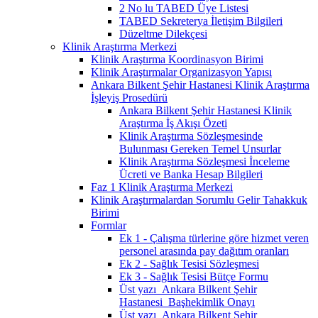
2 No lu TABED Üye Listesi
TABED Sekreterya İletişim Bilgileri
Düzeltme Dilekçesi
Klinik Araştırma Merkezi
Klinik Araştırma Koordinasyon Birimi
Klinik Araştırmalar Organizasyon Yapısı
Ankara Bilkent Şehir Hastanesi Klinik Araştırma
İşleyiş Prosedürü
Ankara Bilkent Şehir Hastanesi Klinik
Araştırma İş Akışı Özeti
Klinik Araştırma Sözleşmesinde
Bulunması Gereken Temel Unsurlar
Klinik Araştırma Sözleşmesi İnceleme
Ücreti ve Banka Hesap Bilgileri
Faz 1 Klinik Araştırma Merkezi
Klinik Araştırmalardan Sorumlu Gelir Tahakkuk
Birimi
Formlar
Ek 1 - Çalışma türlerine göre hizmet veren
personel arasında pay dağıtım oranları
Ek 2 - Sağlık Tesisi Sözleşmesi
Ek 3 - Sağlık Tesisi Bütçe Formu
Üst yazı_Ankara Bilkent Şehir
Hastanesi_Başhekimlik Onayı
Üst yazı_Ankara Bilkent Şehir