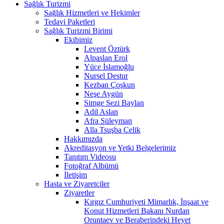
Sağlık Turizmi
Sağlık Hizmetleri ve Hekimler
Tedavi Paketleri
Sağlık Turizmi Birimi
Ekibimiz
Levent Öztürk
Alpaslan Erol
Yüce İslamoğlu
Nursel Destur
Kezban Çoşkun
Neşe Aygün
Simge Sezi Baylan
Adil Aslan
Afra Süleyman
Alla Tsuşba Çelik
Hakkımızda
Akreditasyon ve Yetki Belgelerimiz
Tanıtım Videosu
Fotoğraf Albümü
İletişim
Hasta ve Ziyaretçiler
Ziyaretler
Kırgız Cumhuriyeti Mimarlık, İnşaat ve
Konut Hizmetleri Bakanı Nurdan
Oruntaev ve Beraberindeki Heyet