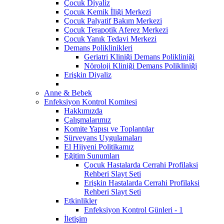
Çocuk Diyaliz
Çocuk Kemik İliği Merkezi
Çocuk Palyatif Bakım Merkezi
Çocuk Terapotik Aferez Merkezi
Çocuk Yanık Tedavi Merkezi
Demans Poliklinikleri
Geriatri Kliniği Demans Polikliniği
Nöroloji Kliniği Demans Polikliniği
Erişkin Diyaliz
Anne & Bebek
Enfeksiyon Kontrol Komitesi
Hakkımızda
Çalışmalarımız
Komite Yapısı ve Toplantılar
Sürveyans Uygulamaları
El Hijyeni Politikamız
Eğitim Sunumları
Çocuk Hastalarda Cerrahi Profilaksi
Rehberi Slayt Seti
Erişkin Hastalarda Cerrahi Profilaksi
Rehberi Slayt Seti
Etkinlikler
Enfeksiyon Kontrol Günleri - 1
İletişim