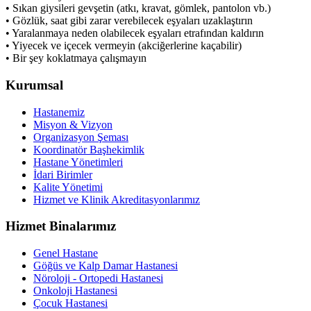
• Sıkan giysileri gevşetin (atkı, kravat, gömlek, pantolon vb.)
• Gözlük, saat gibi zarar verebilecek eşyaları uzaklaştırın
• Yaralanmaya neden olabilecek eşyaları etrafından kaldırın
• Yiyecek ve içecek vermeyin (akciğerlerine kaçabilir)
• Bir şey koklatmaya çalışmayın
Kurumsal
Hastanemiz
Misyon & Vizyon
Organizasyon Şeması
Koordinatör Başhekimlik
Hastane Yönetimleri
İdari Birimler
Kalite Yönetimi
Hizmet ve Klinik Akreditasyonlarımız
Hizmet Binalarımız
Genel Hastane
Göğüs ve Kalp Damar Hastanesi
Nöroloji - Ortopedi Hastanesi
Onkoloji Hastanesi
Çocuk Hastanesi