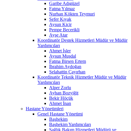
Garibe Adıgüzel
Fatma Yılmaz
Nurhan Kökten Teymuri
Sefer Kıyak
Aysun Kiçir
Pempe Becerikli
Ayşe Atar
Koordinatör Destek Hizmetleri Müdür ve Müdür
Yardımcıları
Ahmet İşler
Aysun Muşdal
Fatma Birsen Ertem
İbrahim Aydoğan
Selahattin Çayırhan
Koordinatör Teknik Hizmetler Müdür ve Müdür
Yardımcıları
Alper Zorlu
Ayhan Bozyiğit
Bekir Höçük
Ahmet İnan
Hastane Yönetimleri
Genel Hastane Yönetimi
Başhekim
Başhekim Yardımcıları
Sağlık Bakım Hizmetleri Müdürü ve