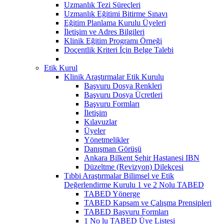
Uzmanlık Tezi Süreçleri
Uzmanlık Eğitimi Bitirme Sınavı
Eğitim Planlama Kurulu Üyeleri
İletişim ve Adres Bilgileri
Klinik Eğitim Programı Örneği
Doçentlik Kriteri İçin Belge Talebi
Etik Kurul
Klinik Araştırmalar Etik Kurulu
Başvuru Dosya Renkleri
Başvuru Dosya Ücretleri
Başvuru Formları
İletişim
Kılavuzlar
Üyeler
Yönetmelikler
Danışman Görüşü
Ankara Bilkent Şehir Hastanesi IBN
Düzeltme (Revizyon) Dilekçesi
Tıbbi Araştırmalar Bilimsel ve Etik
Değerlendirme Kurulu 1 ve 2 Nolu TABED
TABED Yönerge
TABED Kapsam ve Çalışma Prensipleri
TABED Başvuru Formları
1 No lu TABED Üye Listesi