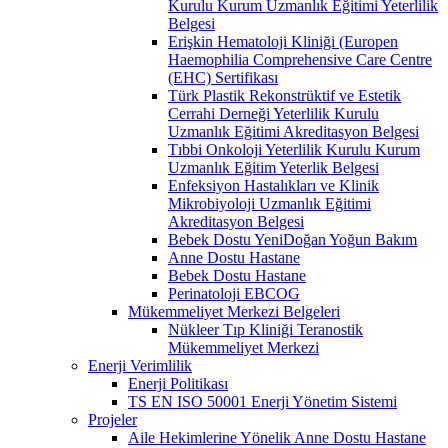
Kurulu Kurum Uzmanlık Eğitimi Yeterlilik
Belgesi
Erişkin Hematoloji Kliniği (Europen
Haemophilia Comprehensive Care Centre
(EHC) Sertifikası
Türk Plastik Rekonstrüktif ve Estetik
Cerrahi Derneği Yeterlilik Kurulu
Uzmanlık Eğitimi Akreditasyon Belgesi
Tıbbi Onkoloji Yeterlilik Kurulu Kurum
Uzmanlık Eğitim Yeterlik Belgesi
Enfeksiyon Hastalıkları ve Klinik
Mikrobiyoloji Uzmanlık Eğitimi
Akreditasyon Belgesi
Bebek Dostu YeniDoğan Yoğun Bakım
Anne Dostu Hastane
Bebek Dostu Hastane
Perinatoloji EBCOG
Mükemmeliyet Merkezi Belgeleri
Nükleer Tıp Kliniği Teranostik
Mükemmeliyet Merkezi
Enerji Verimlilik
Enerji Politikası
TS EN ISO 50001 Enerji Yönetim Sistemi
Projeler
Aile Hekimlerine Yönelik Anne Dostu Hastane