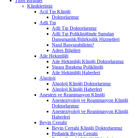
Tıbbi Birimler
Kliniklerimiz
Acil Tıp Kliniği
Doktorlarımız
Adli Tıp
Adli Tıp Doktorlarımız
Adli Tıp Polikliniğinde Sunulan
Danışmanlık/Bilirkişilik Hizmetleri
Nasıl Başvurabilirim?
Adres Bilgileri
Aile Hekimliği
Aile Hekimliği Kliniği Doktorlarımız
Sigara Bırakma Polikliniği
Aile Hekimliği Haberleri
Algoloji
Algoloji Kliniği Doktorlarımız
Algoloji Kliniği Haberleri
Anestezi ve Reanimasyon Kliniği
Anesteziyoloji ve Reanimasyon Kliniği
Doktorlarımız
Anesteziyoloji ve Reanimasyon Kliniği
Haberleri
Beyin Cerrahi
Beyin Cerrahi Kliniği Doktorlarımız
Pediatrik Beyin Cerrahi