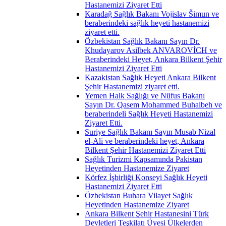
Hastanemizi Ziyaret Etti
Karadağ Sağlık Bakanı Vojislav Šimun ve
beraberindeki sağlık heyeti hastanemizi
ziyaret etti.
Özbekistan Sağlık Bakanı Sayın Dr.
Khudayarov Asilbek ANVAROVİCH ve
Beraberindeki Heyet, Ankara Bilkent Şehir
Hastanemizi Ziyaret Etti
Kazakistan Sağlık Heyeti Ankara Bilkent
Şehir Hastanemizi ziyaret etti.
Yemen Halk Sağlığı ve Nüfus Bakanı
Sayın Dr. Qasem Mohammed Buhaibeh ve
beraberindeli Sağlık Heyeti Hastanemizi
Ziyaret Etti.
Suriye Sağlık Bakanı Sayın Musab Nizal
el-Ali ve beraberindeki heyet, Ankara
Bilkent Şehir Hastanemizi Ziyaret Etti
Sağlık Turizmi Kapsamında Pakistan
Heyetinden Hastanemize Ziyaret
Körfez İşbirliği Konseyi Sağlık Heyeti
Hastanemizi Ziyaret Etti
Özbekistan Buhara Vilayet Sağlık
Heyetinden Hastanemize Ziyaret
Ankara Bilkent Şehir Hastanesini Türk
Devletleri Teşkilatı Üyesi Ülkelerden