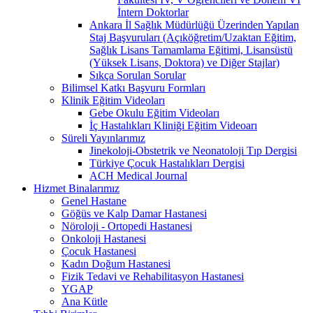
İntern Doktorlar
Ankara İl Sağlık Müdürlüğü Üzerinden Yapılan
Staj Başvuruları (Açıköğretim/Uzaktan Eğitim,
Sağlık Lisans Tamamlama Eğitimi, Lisansüstü
(Yüksek Lisans, Doktora) ve Diğer Stajlar)
Sıkça Sorulan Sorular
Bilimsel Katkı Başvuru Formları
Klinik Eğitim Videoları
Gebe Okulu Eğitim Videoları
İç Hastalıkları Kliniği Eğitim Videoarı
Süreli Yayınlarımız
Jinekoloji-Obstetrik ve Neonatoloji Tıp Dergisi
Türkiye Çocuk Hastalıkları Dergisi
ACH Medical Journal
Hizmet Binalarımız
Genel Hastane
Göğüs ve Kalp Damar Hastanesi
Nöroloji - Ortopedi Hastanesi
Onkoloji Hastanesi
Çocuk Hastanesi
Kadın Doğum Hastanesi
Fizik Tedavi ve Rehabilitasyon Hastanesi
YGAP
Ana Kütle