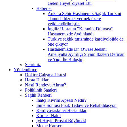
Gelen Heyet Ziyaret Etti
Haberler
Ankara Şehir Hastanemiz Sağlık Turizmi
alanında hizmet vermek üzere
yetkilendirilmiştir.
İngiliz Hastanın "Karanlık Dünyası"
Hastanemizde Aydınlandı
Türkiye sağlık turizminde kardiyolojide de
öne çıkıyor
Hastanemizde Dr. Owase Jeelani
Ameliyatla Ayırdığı Siyam İkizleri Derman
ve Yiğit İle Buluştu
Şehrimiz
Yönlendirme
Doktor Çalışma Listesi
Hasta Hakları
Nasıl Randevu Alırım?
Poliklinik Saatleri
Sağlık Rehberi
İnatçı Kıvrım Apsesi Nedir?
İnme Sonrası Fizik Tedavi ve Rehabilitasyon
Kardiyovasküler Hastalıklar
Kornea Nakli
İyi Huylu Prostat Büyümesi
Meme Kanseri