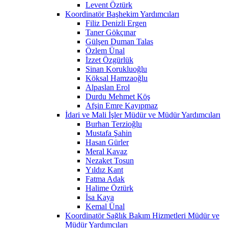
Levent Öztürk
Koordinatör Başhekim Yardımcıları
Filiz Denizli Ergen
Taner Gökçınar
Gülşen Duman Talas
Özlem Ünal
İzzet Özgürlük
Sinan Korukluoğlu
Köksal Hamzaoğlu
Alpaslan Erol
Durdu Mehmet Köş
Afşin Emre Kayıpmaz
İdari ve Mali İşler Müdür ve Müdür Yardımcıları
Burhan Terzioğlu
Mustafa Şahin
Hasan Gürler
Meral Kavaz
Nezaket Tosun
Yıldız Kant
Fatma Adak
Halime Öztürk
İsa Kaya
Kemal Ünal
Koordinatör Sağlık Bakım Hizmetleri Müdür ve
Müdür Yardımcıları