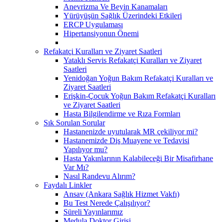
Anevrizma Ve Beyin Kanamaları
Yürüyüşün Sağlık Üzerindeki Etkileri
ERCP Uygulaması
Hipertansiyonun Önemi
Refakatçi Kuralları ve Ziyaret Saatleri
Yataklı Servis Refakatçi Kuralları ve Ziyaret
Saatleri
Yenidoğan Yoğun Bakım Refakatçi Kuralları ve
Ziyaret Saatleri
Erişkin-Çocuk Yoğun Bakım Refakatçi Kuralları
ve Ziyaret Saatleri
Hasta Bilgilendirme ve Rıza Formları
Sık Sorulan Sorular
Hastanenizde uyutularak MR çekiliyor mi?
Hastanemizde Diş Muayene ve Tedavisi
Yapılıyor mu?
Hasta Yakınlarının Kalabileceği Bir Misafirhane
Var Mı?
Nasıl Randevu Alırım?
Faydalı Linkler
Ansav (Ankara Sağlık Hizmet Vakfı)
Bu Test Nerede Çalışılıyor?
Süreli Yayınlarımız
Medula Doktor Girişi