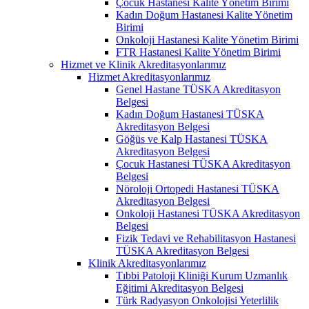
Çocuk Hastanesi Kalite Yönetim Birimi
Kadın Doğum Hastanesi Kalite Yönetim
Birimi
Onkoloji Hastanesi Kalite Yönetim Birimi
FTR Hastanesi Kalite Yönetim Birimi
Hizmet ve Klinik Akreditasyonlarımız
Hizmet Akreditasyonlarımız
Genel Hastane TÜSKA Akreditasyon
Belgesi
Kadın Doğum Hastanesi TÜSKA
Akreditasyon Belgesi
Göğüs ve Kalp Hastanesi TÜSKA
Akreditasyon Belgesi
Çocuk Hastanesi TÜSKA Akreditasyon
Belgesi
Nöroloji Ortopedi Hastanesi TÜSKA
Akreditasyon Belgesi
Onkoloji Hastanesi TÜSKA Akreditasyon
Belgesi
Fizik Tedavi ve Rehabilitasyon Hastanesi
TÜSKA Akreditasyon Belgesi
Klinik Akreditasyonlarımız
Tıbbi Patoloji Kliniği Kurum Uzmanlık
Eğitimi Akreditasyon Belgesi
Türk Radyasyon Onkolojisi Yeterlilik