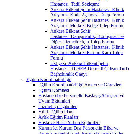
Hastanesi_Tadil Sözleşme
Ankara Bilkent Şehir Hastanesi_Klinik
Araştırma Kodu Açılması Talep Formu
Ankara Bilkent Şehir Hastanesi_Klinik
Araştırma Merkezi Belge Talep Formu
Ankara Bilkent Şehir
Hastanesi_Danışmanlık, Konuşmacı ve
Diğer Hizmetler için Talep Formu
Ankara Bilkent Şehir Hastanesi_Klinik
Araştırma Merkezi Kurum Kartı Talep
Formu
Üst yazı_Ankara Bilkent Şehir
Hastanesi_TÜSEB Destekli Çalışmalarda
Başhekimlik Onayı
Eğitim Koordinatörlüğü
Eğitim Koordinatörlüğü Amacı ve Görevleri
Eğitim Komitesi
Hastanemize Personelin Başlayış Süreçleri ve
Uyum Eğitimleri
Hizmet İçi Eğitimler
Yıllık Eğitim Planı
Aylık Eğitim Planları
Hasta ve Hasta Yakını Eğitimleri
Kurum İçi Kurum Dışı Personelin Bilgi ve
Becerisini Geliştirmek Amacıyla Talep Edilen