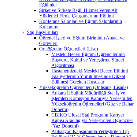
Eğitimler
Şirket ve Şirkete Bağlı Hizmet Veren Alt
Yüklenici Firma Çalışanlarının Eğitimi
Konferans Salonları ve Eğitim Salonlarının
Kullanımı
Staj Başvuruları
Öğrenci İşleri ve Eğitim Biriminin Amacı ve
Görevleri
Ortaöğretim Öğrencileri (Lise)
Mesleki Beceri Eğitimi Öğrencilerinin
Başvuru, Kabul ve Yerleştirme Süreci
Algoritması
Hastanemizdeki Mesleki Beceri Eğitimi
Faaliyetlerinin Yürütülmesinde Dikkat
Edilmesi Gereken Hususlar
Yükseköğretim Öğrencileri (Önlisans, Lisans)
Ankara İl Sağlık Müdürlüğü Staj İş ve
İşlemleri Komisyon Kararıyla Yerleştirilen
Yükseköğretim Öğrencileri (Güz ve Bahar
Dönemi)
CBİKO Ulusal Staj Programı Karıyer
Kapısı Aracılığıyla Yerleştirilen Öğrenciler
(Yaz Dönemi)
Afiliasyon Kapsamında Yerleştirilen Tıp
Fakültesi IV, V Öğrencileri ve Dönem VI