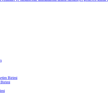
rı
etim Birimi
 Birimi
imi