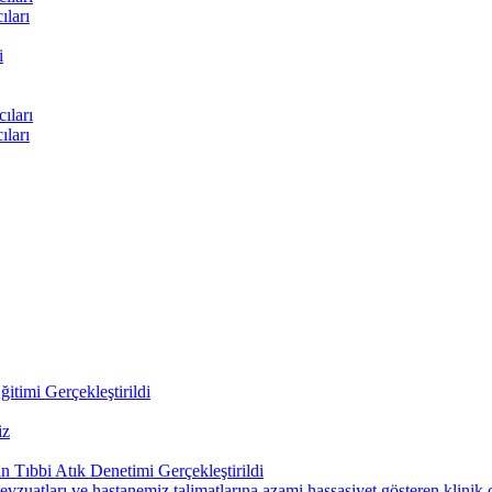
ları
i
ıları
ları
itimi Gerçekleştirildi
iz
 Tıbbi Atık Denetimi Gerçekleştirildi
uatları ve hastanemiz talimatlarına azami hassasiyet gösteren klinik çal