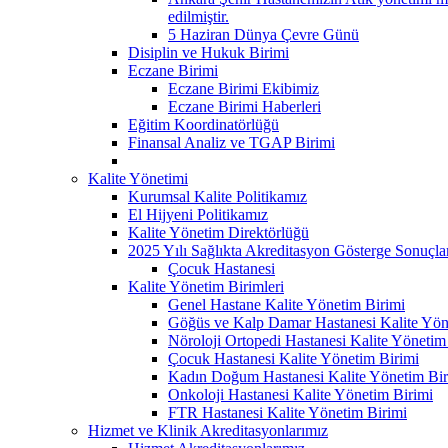
edilmiştir.
5 Haziran Dünya Çevre Günü
Disiplin ve Hukuk Birimi
Eczane Birimi
Eczane Birimi Ekibimiz
Eczane Birimi Haberleri
Eğitim Koordinatörlüğü
Finansal Analiz ve TGAP Birimi
Kalite Yönetimi
Kurumsal Kalite Politikamız
El Hijyeni Politikamız
Kalite Yönetim Direktörlüğü
2025 Yılı Sağlıkta Akreditasyon Gösterge Sonuçla
Çocuk Hastanesi
Kalite Yönetim Birimleri
Genel Hastane Kalite Yönetim Birimi
Göğüs ve Kalp Damar Hastanesi Kalite Yön
Nöroloji Ortopedi Hastanesi Kalite Yönetim
Çocuk Hastanesi Kalite Yönetim Birimi
Kadın Doğum Hastanesi Kalite Yönetim Bir
Onkoloji Hastanesi Kalite Yönetim Birimi
FTR Hastanesi Kalite Yönetim Birimi
Hizmet ve Klinik Akreditasyonlarımız