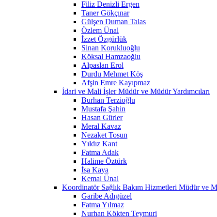
Filiz Denizli Ergen
Taner Gökçınar
Gülşen Duman Talas
Özlem Ünal
İzzet Özgürlük
Sinan Korukluoğlu
Köksal Hamzaoğlu
Alpaslan Erol
Durdu Mehmet Köş
Afşin Emre Kayıpmaz
İdari ve Mali İşler Müdür ve Müdür Yardımcıları
Burhan Terzioğlu
Mustafa Şahin
Hasan Gürler
Meral Kavaz
Nezaket Tosun
Yıldız Kant
Fatma Adak
Halime Öztürk
İsa Kaya
Kemal Ünal
Koordinatör Sağlık Bakım Hizmetleri Müdür ve M
Garibe Adıgüzel
Fatma Yılmaz
Nurhan Kökten Teymuri