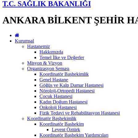
T.C. SAĞLIK BAKANLIĞI
ANKARA BİLKENT ŞEHİR H
Kurumsal
Hastanemiz
Hakkımızda
Temel İlke ve Değerler
Misyon & Vizyon
Organizasyon Şeması
Koordinatör Başhekimlik
Genel Hastane
Göğüs ve Kalp Damar Hastanesi
Nöroloji-Ortopedi Hastanesi
Çocuk Hastanesi
Kadın Doğum Hastanesi
Onkoloji Hastanesi
Fizik Tedavi ve Rehabilitasyon Hastanesi
Koordinatör Başhekimlik
Koordinatör Başhekim
Levent Öztürk
Koordinatör Başhekim Yardımcıları