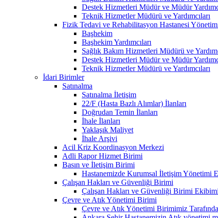
Destek Hizmetleri Müdür ve Müdür Yardımcı
Teknik Hizmetler Müdürü ve Yardımcıları
Fizik Tedavi ve Rehabilitasyon Hastanesi Yönetim
Başhekim
Başhekim Yardımcıları
Sağlık Bakım Hizmetleri Müdürü ve Yardımc
Destek Hizmetleri Müdür ve Müdür Yardımcı
Teknik Hizmetler Müdürü ve Yardımcıları
İdari Birimler
Satınalma
Satınalma İletişim
22/F (Hasta Bazlı Alımlar) İlanları
Doğrudan Temin İlanları
İhale İlanları
Yaklaşık Maliyet
İhale Arşivi
Acil Kriz Koordinasyon Merkezi
Adli Rapor Hizmet Birimi
Basın ve İletişim Birimi
Hastanemizde Kurumsal İletişim Yönetimi Eğ
Çalışan Hakları ve Güvenliği Birimi
Çalışan Hakları ve Güvenliği Birimi Ekibim
Çevre ve Atık Yönetimi Birimi
Çevre ve Atık Yönetimi Birimimiz Tarafından
Ankara Şehir Hastanemizin Atık yönetimi mevz