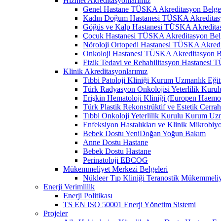
Hizmet Akreditasyonlarımız
Genel Hastane TÜSKA Akreditasyon Belge
Kadın Doğum Hastanesi TÜSKA Akreditasy
Göğüs ve Kalp Hastanesi TÜSKA Akreditas
Çocuk Hastanesi TÜSKA Akreditasyon Bel
Nöroloji Ortopedi Hastanesi TÜSKA Akredi
Onkoloji Hastanesi TÜSKA Akreditasyon B
Fizik Tedavi ve Rehabilitasyon Hastanesi
Klinik Akreditasyonlarımız
Tıbbi Patoloji Kliniği Kurum Uzmanlık Eğit
Türk Radyasyon Onkolojisi Yeterlilik Kurul
Erişkin Hematoloji Kliniği (Europen Haemo
Türk Plastik Rekonstrüktif ve Estetik Cerra
Tıbbi Onkoloji Yeterlilik Kurulu Kurum Uzm
Enfeksiyon Hastalıkları ve Klinik Mikrobiy
Bebek Dostu YeniDoğan Yoğun Bakım
Anne Dostu Hastane
Bebek Dostu Hastane
Perinatoloji EBCOG
Mükemmeliyet Merkezi Belgeleri
Nükleer Tıp Kliniği Teranostik Mükemmeli
Enerji Verimlilik
Enerji Politikası
TS EN ISO 50001 Enerji Yönetim Sistemi
Projeler