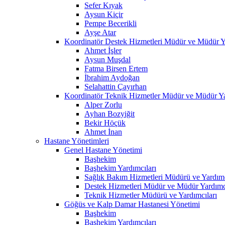
Sefer Kıyak
Aysun Kiçir
Pempe Becerikli
Ayşe Atar
Koordinatör Destek Hizmetleri Müdür ve Müdür Ya
Ahmet İşler
Aysun Muşdal
Fatma Birsen Ertem
İbrahim Aydoğan
Selahattin Çayırhan
Koordinatör Teknik Hizmetler Müdür ve Müdür Ya
Alper Zorlu
Ayhan Bozyiğit
Bekir Höçük
Ahmet İnan
Hastane Yönetimleri
Genel Hastane Yönetimi
Başhekim
Başhekim Yardımcıları
Sağlık Bakım Hizmetleri Müdürü ve Yardımc
Destek Hizmetleri Müdür ve Müdür Yardımcı
Teknik Hizmetler Müdürü ve Yardımcıları
Göğüs ve Kalp Damar Hastanesi Yönetimi
Başhekim
Başhekim Yardımcıları