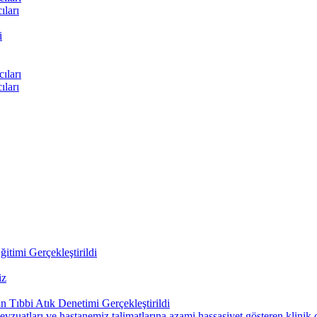
ları
i
ıları
ları
itimi Gerçekleştirildi
iz
 Tıbbi Atık Denetimi Gerçekleştirildi
uatları ve hastanemiz talimatlarına azami hassasiyet gösteren klinik çal