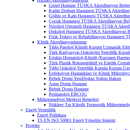
Hizmet Akreditasyonlarımız
Genel Hastane TÜSKA Akreditasyon Belge
Kadın Doğum Hastanesi TÜSKA Akreditasy
Göğüs ve Kalp Hastanesi TÜSKA Akreditas
Çocuk Hastanesi TÜSKA Akreditasyon Bel
Nöroloji Ortopedi Hastanesi TÜSKA Akredi
Onkoloji Hastanesi TÜSKA Akreditasyon B
Fizik Tedavi ve Rehabilitasyon Hastanesi
Klinik Akreditasyonlarımız
Tıbbi Patoloji Kliniği Kurum Uzmanlık Eğit
Türk Radyasyon Onkolojisi Yeterlilik Kurul
Erişkin Hematoloji Kliniği (Europen Haemo
Türk Plastik Rekonstrüktif ve Estetik Cerra
Tıbbi Onkoloji Yeterlilik Kurulu Kurum Uzm
Enfeksiyon Hastalıkları ve Klinik Mikrobiy
Bebek Dostu YeniDoğan Yoğun Bakım
Anne Dostu Hastane
Bebek Dostu Hastane
Perinatoloji EBCOG
Mükemmeliyet Merkezi Belgeleri
Nükleer Tıp Kliniği Teranostik Mükemmeli
Enerji Verimlilik
Enerji Politikası
TS EN ISO 50001 Enerji Yönetim Sistemi
Projeler