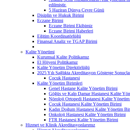
edilmiştir.
5 Haziran Dünya Çevre Günü
Disiplin ve Hukuk Birimi
Eczane Birimi
Eczane Birimi Ekibimiz
Eczane Birimi Haberleri
Eğitim Koordinatörlüğü
Finansal Analiz ve TGAP Birimi
Kalite Yönetimi
Kurumsal Kalite Politikamız
El Hijyeni Politikamız
Kalite Yönetim Direktörlüğü
2025 Yılı Sağlıkta Akreditasyon Gösterge Sonuçla
Çocuk Hastanesi
Kalite Yönetim Birimleri
Genel Hastane Kalite Yönetim Birimi
Göğüs ve Kalp Damar Hastanesi Kalite Yön
Nöroloji Ortopedi Hastanesi Kalite Yönetim
Çocuk Hastanesi Kalite Yönetim Birimi
Kadın Doğum Hastanesi Kalite Yönetim Bir
Onkoloji Hastanesi Kalite Yönetim Birimi
FTR Hastanesi Kalite Yönetim Birimi
Hizmet ve Klinik Akreditasyonlarımız