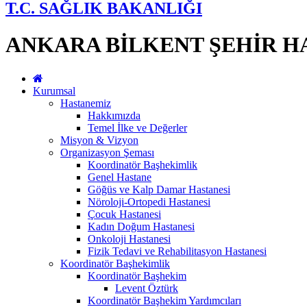
T.C. SAĞLIK BAKANLIĞI
ANKARA BİLKENT ŞEHİR H
Kurumsal
Hastanemiz
Hakkımızda
Temel İlke ve Değerler
Misyon & Vizyon
Organizasyon Şeması
Koordinatör Başhekimlik
Genel Hastane
Göğüs ve Kalp Damar Hastanesi
Nöroloji-Ortopedi Hastanesi
Çocuk Hastanesi
Kadın Doğum Hastanesi
Onkoloji Hastanesi
Fizik Tedavi ve Rehabilitasyon Hastanesi
Koordinatör Başhekimlik
Koordinatör Başhekim
Levent Öztürk
Koordinatör Başhekim Yardımcıları