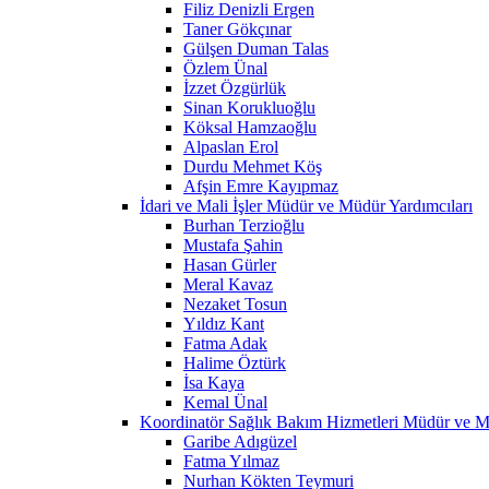
Filiz Denizli Ergen
Taner Gökçınar
Gülşen Duman Talas
Özlem Ünal
İzzet Özgürlük
Sinan Korukluoğlu
Köksal Hamzaoğlu
Alpaslan Erol
Durdu Mehmet Köş
Afşin Emre Kayıpmaz
İdari ve Mali İşler Müdür ve Müdür Yardımcıları
Burhan Terzioğlu
Mustafa Şahin
Hasan Gürler
Meral Kavaz
Nezaket Tosun
Yıldız Kant
Fatma Adak
Halime Öztürk
İsa Kaya
Kemal Ünal
Koordinatör Sağlık Bakım Hizmetleri Müdür ve M
Garibe Adıgüzel
Fatma Yılmaz
Nurhan Kökten Teymuri