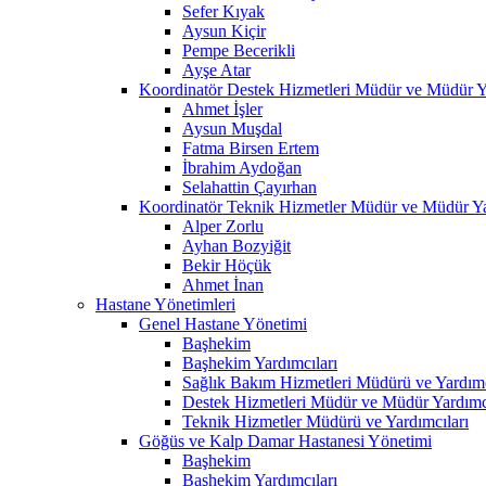
Sefer Kıyak
Aysun Kiçir
Pempe Becerikli
Ayşe Atar
Koordinatör Destek Hizmetleri Müdür ve Müdür Ya
Ahmet İşler
Aysun Muşdal
Fatma Birsen Ertem
İbrahim Aydoğan
Selahattin Çayırhan
Koordinatör Teknik Hizmetler Müdür ve Müdür Ya
Alper Zorlu
Ayhan Bozyiğit
Bekir Höçük
Ahmet İnan
Hastane Yönetimleri
Genel Hastane Yönetimi
Başhekim
Başhekim Yardımcıları
Sağlık Bakım Hizmetleri Müdürü ve Yardımc
Destek Hizmetleri Müdür ve Müdür Yardımcı
Teknik Hizmetler Müdürü ve Yardımcıları
Göğüs ve Kalp Damar Hastanesi Yönetimi
Başhekim
Başhekim Yardımcıları