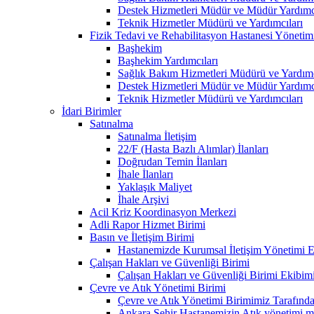
Destek Hizmetleri Müdür ve Müdür Yardımcı
Teknik Hizmetler Müdürü ve Yardımcıları
Fizik Tedavi ve Rehabilitasyon Hastanesi Yönetim
Başhekim
Başhekim Yardımcıları
Sağlık Bakım Hizmetleri Müdürü ve Yardımc
Destek Hizmetleri Müdür ve Müdür Yardımcı
Teknik Hizmetler Müdürü ve Yardımcıları
İdari Birimler
Satınalma
Satınalma İletişim
22/F (Hasta Bazlı Alımlar) İlanları
Doğrudan Temin İlanları
İhale İlanları
Yaklaşık Maliyet
İhale Arşivi
Acil Kriz Koordinasyon Merkezi
Adli Rapor Hizmet Birimi
Basın ve İletişim Birimi
Hastanemizde Kurumsal İletişim Yönetimi Eğ
Çalışan Hakları ve Güvenliği Birimi
Çalışan Hakları ve Güvenliği Birimi Ekibim
Çevre ve Atık Yönetimi Birimi
Çevre ve Atık Yönetimi Birimimiz Tarafından
Ankara Şehir Hastanemizin Atık yönetimi mevz