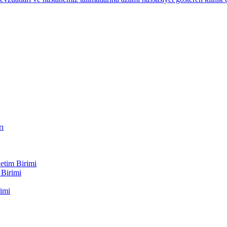
rı
etim Birimi
 Birimi
imi