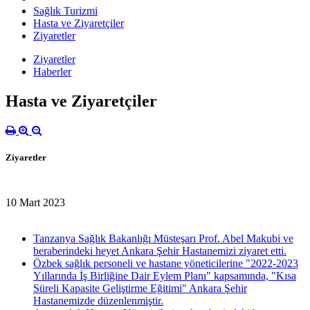
Sağlık Turizmi
Hasta ve Ziyaretçiler
Ziyaretler
Ziyaretler
Haberler
Hasta ve Ziyaretçiler
Ziyaretler
10 Mart 2023
Tanzanya Sağlık Bakanlığı Müsteşarı Prof. Abel Makubi ve
beraberindeki heyet Ankara Şehir Hastanemizi ziyaret etti.
Özbek sağlık personeli ve hastane yöneticilerine "2022-2023
Yıllarında İş Birliğine Dair Eylem Planı" kapsamında, "Kısa
Süreli Kapasite Geliştirme Eğitimi" Ankara Şehir
Hastanemizde düzenlenmiştir.