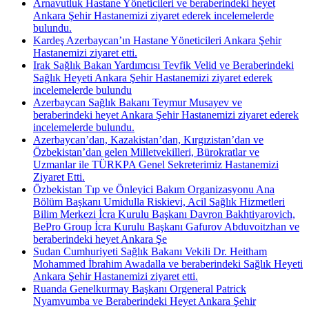
Arnavutluk Hastane Yöneticileri ve beraberindeki heyet
Ankara Şehir Hastanemizi ziyaret ederek incelemelerde
bulundu.
Kardeş Azerbaycan’ın Hastane Yöneticileri Ankara Şehir
Hastanemizi ziyaret etti.
Irak Sağlık Bakan Yardımcısı Tevfik Velid ve Beraberindeki
Sağlık Heyeti Ankara Şehir Hastanemizi ziyaret ederek
incelemelerde bulundu
Azerbaycan Sağlık Bakanı Teymur Musayev ve
beraberindeki heyet Ankara Şehir Hastanemizi ziyaret ederek
incelemelerde bulundu.
Azerbaycan’dan, Kazakistan’dan, Kırgızistan’dan ve
Özbekistan’dan gelen Milletvekilleri, Bürokratlar ve
Uzmanlar ile TÜRKPA Genel Sekreterimiz Hastanemizi
Ziyaret Etti.
Özbekistan Tıp ve Önleyici Bakım Organizasyonu Ana
Bölüm Başkanı Umidulla Riskievi, Acil Sağlık Hizmetleri
Bilim Merkezi İcra Kurulu Başkanı Davron Bakhtiyarovich,
BePro Group İcra Kurulu Başkanı Gafurov Abduvoitzhan ve
beraberindeki heyet Ankara Şe
Sudan Cumhuriyeti Sağlık Bakanı Vekili Dr. Heitham
Mohammed İbrahim Awadalla ve beraberindeki Sağlık Heyeti
Ankara Şehir Hastanemizi ziyaret etti.
Ruanda Genelkurmay Başkanı Orgeneral Patrick
Nyamvumba ve Beraberindeki Heyet Ankara Şehir