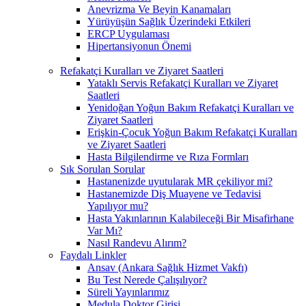
Anevrizma Ve Beyin Kanamaları
Yürüyüşün Sağlık Üzerindeki Etkileri
ERCP Uygulaması
Hipertansiyonun Önemi
Refakatçi Kuralları ve Ziyaret Saatleri
Yataklı Servis Refakatçi Kuralları ve Ziyaret
Saatleri
Yenidoğan Yoğun Bakım Refakatçi Kuralları ve
Ziyaret Saatleri
Erişkin-Çocuk Yoğun Bakım Refakatçi Kuralları
ve Ziyaret Saatleri
Hasta Bilgilendirme ve Rıza Formları
Sık Sorulan Sorular
Hastanenizde uyutularak MR çekiliyor mi?
Hastanemizde Diş Muayene ve Tedavisi
Yapılıyor mu?
Hasta Yakınlarının Kalabileceği Bir Misafirhane
Var Mı?
Nasıl Randevu Alırım?
Faydalı Linkler
Ansav (Ankara Sağlık Hizmet Vakfı)
Bu Test Nerede Çalışılıyor?
Süreli Yayınlarımız
Medula Doktor Girişi