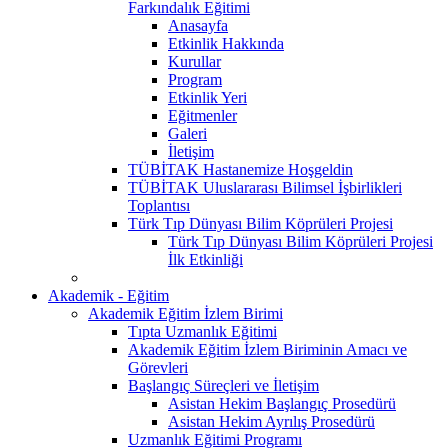
Farkındalık Eğitimi
Anasayfa
Etkinlik Hakkında
Kurullar
Program
Etkinlik Yeri
Eğitmenler
Galeri
İletişim
TÜBİTAK Hastanemize Hoşgeldin
TÜBİTAK Uluslararası Bilimsel İşbirlikleri
Toplantısı
Türk Tıp Dünyası Bilim Köprüleri Projesi
Türk Tıp Dünyası Bilim Köprüleri Projesi
İlk Etkinliği
Akademik - Eğitim
Akademik Eğitim İzlem Birimi
Tıpta Uzmanlık Eğitimi
Akademik Eğitim İzlem Biriminin Amacı ve
Görevleri
Başlangıç Süreçleri ve İletişim
Asistan Hekim Başlangıç Prosedürü
Asistan Hekim Ayrılış Prosedürü
Uzmanlık Eğitimi Programı