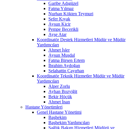
Garibe Adıgüzel
Fatma Yılmaz
Nurhan Kökten Teymuri
Sefer Kıyak
Aysun Kiçir
Pempe Becerikli
Ayşe Atar
Koordinatör Destek Hizmetleri Müdür ve Müdür
Yardımcıları
Ahmet İşler
Aysun Muşdal
Fatma Birsen Ertem
İbrahim Aydoğan
Selahattin Çayırhan
Koordinatör Teknik Hizmetler Müdür ve Müdür
Yardımcıları
Alper Zorlu
Ayhan Bozyiğit
Bekir Höçük
Ahmet İnan
Hastane Yönetimleri
Genel Hastane Yönetimi
Başhekim
Başhekim Yardımcıları
Sağlık Bakım Hizmetleri Müdürü ve