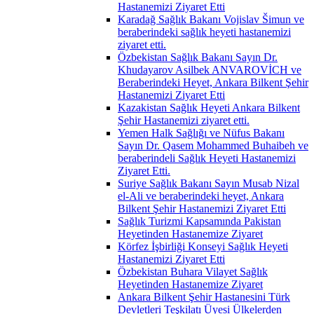
Hastanemizi Ziyaret Etti
Karadağ Sağlık Bakanı Vojislav Šimun ve
beraberindeki sağlık heyeti hastanemizi
ziyaret etti.
Özbekistan Sağlık Bakanı Sayın Dr.
Khudayarov Asilbek ANVAROVİCH ve
Beraberindeki Heyet, Ankara Bilkent Şehir
Hastanemizi Ziyaret Etti
Kazakistan Sağlık Heyeti Ankara Bilkent
Şehir Hastanemizi ziyaret etti.
Yemen Halk Sağlığı ve Nüfus Bakanı
Sayın Dr. Qasem Mohammed Buhaibeh ve
beraberindeli Sağlık Heyeti Hastanemizi
Ziyaret Etti.
Suriye Sağlık Bakanı Sayın Musab Nizal
el-Ali ve beraberindeki heyet, Ankara
Bilkent Şehir Hastanemizi Ziyaret Etti
Sağlık Turizmi Kapsamında Pakistan
Heyetinden Hastanemize Ziyaret
Körfez İşbirliği Konseyi Sağlık Heyeti
Hastanemizi Ziyaret Etti
Özbekistan Buhara Vilayet Sağlık
Heyetinden Hastanemize Ziyaret
Ankara Bilkent Şehir Hastanesini Türk
Devletleri Teşkilatı Üyesi Ülkelerden