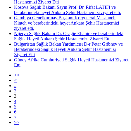
Hastanemizi Ziyaret Etti
Kosova Sağlık Bakanı Sayın Prof. Dr. Rifat LATİFİ ve
beraberindeki heyet Ankara Şehir Hastanemizi ziyaret etti.
Gambiya Genelkurmay Başkanı Korgeneral Masanneh
Kinteh ve beraberindeki heyet Ankara Şehir Hastanemizi
ziyaret etti.
Nijerya Sağlık Bakanı Dr. Osagie Ehanire ve beraberindeki
Sağlık Heyeti Ankara Şehir Hastanemizi Ziyaret Etti
Bulgaristan Sağlık Bakan Yardımıcısı D-r Petаr Gribnev ve
Beraberindeki Sağlık Heyeti Ankara Şehir Hastanemizi
Ziyaret Etti
Güney Afrika Cumhuriyeti Sağlık Heyeti Hastanemizi Ziyaret
Etti.
<<
<
..
2
3
4
5
6
>
>>