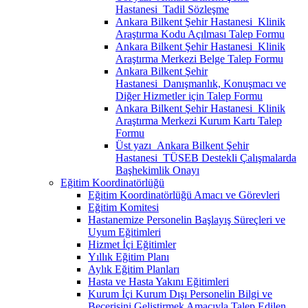
Hastanesi_Tadil Sözleşme
Ankara Bilkent Şehir Hastanesi_Klinik
Araştırma Kodu Açılması Talep Formu
Ankara Bilkent Şehir Hastanesi_Klinik
Araştırma Merkezi Belge Talep Formu
Ankara Bilkent Şehir
Hastanesi_Danışmanlık, Konuşmacı ve
Diğer Hizmetler için Talep Formu
Ankara Bilkent Şehir Hastanesi_Klinik
Araştırma Merkezi Kurum Kartı Talep
Formu
Üst yazı_Ankara Bilkent Şehir
Hastanesi_TÜSEB Destekli Çalışmalarda
Başhekimlik Onayı
Eğitim Koordinatörlüğü
Eğitim Koordinatörlüğü Amacı ve Görevleri
Eğitim Komitesi
Hastanemize Personelin Başlayış Süreçleri ve
Uyum Eğitimleri
Hizmet İçi Eğitimler
Yıllık Eğitim Planı
Aylık Eğitim Planları
Hasta ve Hasta Yakını Eğitimleri
Kurum İçi Kurum Dışı Personelin Bilgi ve
Becerisini Geliştirmek Amacıyla Talep Edilen