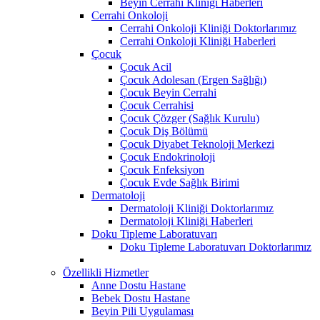
Beyin Cerrahi Kliniği Haberleri
Cerrahi Onkoloji
Cerrahi Onkoloji Kliniği Doktorlarımız
Cerrahi Onkoloji Kliniği Haberleri
Çocuk
Çocuk Acil
Çocuk Adolesan (Ergen Sağlığı)
Çocuk Beyin Cerrahi
Çocuk Cerrahisi
Çocuk Çözger (Sağlık Kurulu)
Çocuk Diş Bölümü
Çocuk Diyabet Teknoloji Merkezi
Çocuk Endokrinoloji
Çocuk Enfeksiyon
Çocuk Evde Sağlık Birimi
Dermatoloji
Dermatoloji Kliniği Doktorlarımız
Dermatoloji Kliniği Haberleri
Doku Tipleme Laboratuvarı
Doku Tipleme Laboratuvarı Doktorlarımız
Özellikli Hizmetler
Anne Dostu Hastane
Bebek Dostu Hastane
Beyin Pili Uygulaması