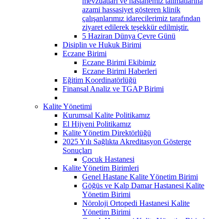
mevzuatları ve hastanemiz talimatlarına
azami hassasiyet gösteren klinik
çalışanlarımız idarecilerimiz tarafından
ziyaret edilerek teşekkür edilmiştir.
5 Haziran Dünya Çevre Günü
Disiplin ve Hukuk Birimi
Eczane Birimi
Eczane Birimi Ekibimiz
Eczane Birimi Haberleri
Eğitim Koordinatörlüğü
Finansal Analiz ve TGAP Birimi
Kalite Yönetimi
Kurumsal Kalite Politikamız
El Hijyeni Politikamız
Kalite Yönetim Direktörlüğü
2025 Yılı Sağlıkta Akreditasyon Gösterge
Sonuçları
Çocuk Hastanesi
Kalite Yönetim Birimleri
Genel Hastane Kalite Yönetim Birimi
Göğüs ve Kalp Damar Hastanesi Kalite
Yönetim Birimi
Nöroloji Ortopedi Hastanesi Kalite
Yönetim Birimi