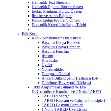
Uzmanlık Tezi Süreçleri
Uzmanlık Eğitimi Bitirme Sınavı
Eğitim Planlama Kurulu Üyeleri
İletişim ve Adres Bilgileri
Klinik Eğitim Programı Örneği
Doçentlik Kriteri İçin Belge Talebi
Etik Kurul
Klinik Araştırmalar Etik Kurulu
Başvuru Dosya Renkleri
Başvuru Dosya Ücretleri
Başvuru Formları
İletişim
Kılavuzlar
Üyeler
Yönetmelikler
Danışman Görüşü
Ankara Bilkent Şehir Hastanesi IBN
Düzeltme (Revizyon) Dilekçesi
Tıbbi Araştırmalar Bilimsel ve Etik
Değerlendirme Kurulu 1 ve 2 Nolu TABED
TABED Yönerge
TABED Kapsam ve Çalışma Prensipleri
TABED Başvuru Formları
1 No lu TABED Üye Listesi