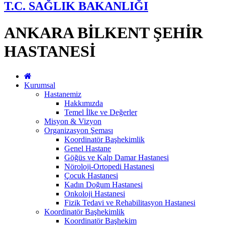
T.C. SAĞLIK BAKANLIĞI
ANKARA BİLKENT ŞEHİR
HASTANESİ
Kurumsal
Hastanemiz
Hakkımızda
Temel İlke ve Değerler
Misyon & Vizyon
Organizasyon Şeması
Koordinatör Başhekimlik
Genel Hastane
Göğüs ve Kalp Damar Hastanesi
Nöroloji-Ortopedi Hastanesi
Çocuk Hastanesi
Kadın Doğum Hastanesi
Onkoloji Hastanesi
Fizik Tedavi ve Rehabilitasyon Hastanesi
Koordinatör Başhekimlik
Koordinatör Başhekim