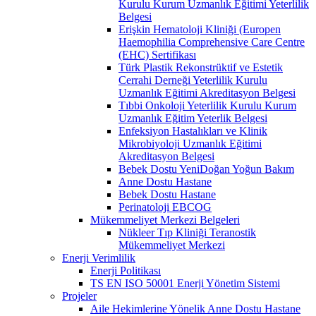
Kurulu Kurum Uzmanlık Eğitimi Yeterlilik
Belgesi
Erişkin Hematoloji Kliniği (Europen
Haemophilia Comprehensive Care Centre
(EHC) Sertifikası
Türk Plastik Rekonstrüktif ve Estetik
Cerrahi Derneği Yeterlilik Kurulu
Uzmanlık Eğitimi Akreditasyon Belgesi
Tıbbi Onkoloji Yeterlilik Kurulu Kurum
Uzmanlık Eğitim Yeterlik Belgesi
Enfeksiyon Hastalıkları ve Klinik
Mikrobiyoloji Uzmanlık Eğitimi
Akreditasyon Belgesi
Bebek Dostu YeniDoğan Yoğun Bakım
Anne Dostu Hastane
Bebek Dostu Hastane
Perinatoloji EBCOG
Mükemmeliyet Merkezi Belgeleri
Nükleer Tıp Kliniği Teranostik
Mükemmeliyet Merkezi
Enerji Verimlilik
Enerji Politikası
TS EN ISO 50001 Enerji Yönetim Sistemi
Projeler
Aile Hekimlerine Yönelik Anne Dostu Hastane