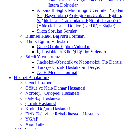
İntern Doktorlar
Ankara İl Sağlık Müdürlüğü Üzerinden Yapılan
Staj Başvuruları (Açıköğretim/Uzaktan Eğitim,
Sağlık Lisans Tamamlama Eğitimi, Lisansüstü
(Yüksek Lisans, Doktora) ve Diğer Stajlar)
Sıkça Sorulan Sorular
Bilimsel Katkı Başvuru Formları
Klinik Eğitim Videoları
Gebe Okulu Eğitim Videoları
İç Hastalıkları Kliniği Eğitim Videoarı
Süreli Yayınlarımız
Jinekoloji-Obstetrik ve Neonatoloji Tıp Dergisi
Türkiye Çocuk Hastalıkları Dergisi
ACH Medical Journal
Hizmet Binalarımız
Genel Hastane
Göğüs ve Kalp Damar Hastanesi
Nöroloji - Ortopedi Hastanesi
Onkoloji Hastanesi
Çocuk Hastanesi
Kadın Doğum Hastanesi
Fizik Tedavi ve Rehabilitasyon Hastanesi
YGAP
Ana Kütle