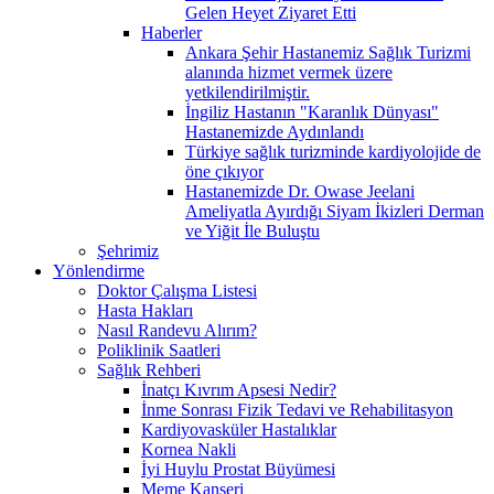
Gelen Heyet Ziyaret Etti
Haberler
Ankara Şehir Hastanemiz Sağlık Turizmi
alanında hizmet vermek üzere
yetkilendirilmiştir.
İngiliz Hastanın "Karanlık Dünyası"
Hastanemizde Aydınlandı
Türkiye sağlık turizminde kardiyolojide de
öne çıkıyor
Hastanemizde Dr. Owase Jeelani
Ameliyatla Ayırdığı Siyam İkizleri Derman
ve Yiğit İle Buluştu
Şehrimiz
Yönlendirme
Doktor Çalışma Listesi
Hasta Hakları
Nasıl Randevu Alırım?
Poliklinik Saatleri
Sağlık Rehberi
İnatçı Kıvrım Apsesi Nedir?
İnme Sonrası Fizik Tedavi ve Rehabilitasyon
Kardiyovasküler Hastalıklar
Kornea Nakli
İyi Huylu Prostat Büyümesi
Meme Kanseri