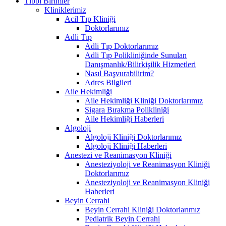
Tıbbi Birimler
Kliniklerimiz
Acil Tıp Kliniği
Doktorlarımız
Adli Tıp
Adli Tıp Doktorlarımız
Adli Tıp Polikliniğinde Sunulan
Danışmanlık/Bilirkişilik Hizmetleri
Nasıl Başvurabilirim?
Adres Bilgileri
Aile Hekimliği
Aile Hekimliği Kliniği Doktorlarımız
Sigara Bırakma Polikliniği
Aile Hekimliği Haberleri
Algoloji
Algoloji Kliniği Doktorlarımız
Algoloji Kliniği Haberleri
Anestezi ve Reanimasyon Kliniği
Anesteziyoloji ve Reanimasyon Kliniği
Doktorlarımız
Anesteziyoloji ve Reanimasyon Kliniği
Haberleri
Beyin Cerrahi
Beyin Cerrahi Kliniği Doktorlarımız
Pediatrik Beyin Cerrahi