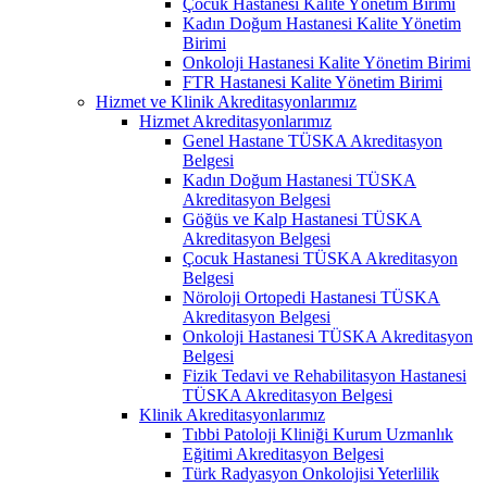
Çocuk Hastanesi Kalite Yönetim Birimi
Kadın Doğum Hastanesi Kalite Yönetim
Birimi
Onkoloji Hastanesi Kalite Yönetim Birimi
FTR Hastanesi Kalite Yönetim Birimi
Hizmet ve Klinik Akreditasyonlarımız
Hizmet Akreditasyonlarımız
Genel Hastane TÜSKA Akreditasyon
Belgesi
Kadın Doğum Hastanesi TÜSKA
Akreditasyon Belgesi
Göğüs ve Kalp Hastanesi TÜSKA
Akreditasyon Belgesi
Çocuk Hastanesi TÜSKA Akreditasyon
Belgesi
Nöroloji Ortopedi Hastanesi TÜSKA
Akreditasyon Belgesi
Onkoloji Hastanesi TÜSKA Akreditasyon
Belgesi
Fizik Tedavi ve Rehabilitasyon Hastanesi
TÜSKA Akreditasyon Belgesi
Klinik Akreditasyonlarımız
Tıbbi Patoloji Kliniği Kurum Uzmanlık
Eğitimi Akreditasyon Belgesi
Türk Radyasyon Onkolojisi Yeterlilik