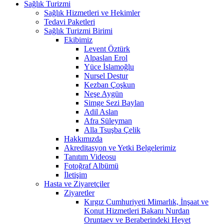
Sağlık Turizmi
Sağlık Hizmetleri ve Hekimler
Tedavi Paketleri
Sağlık Turizmi Birimi
Ekibimiz
Levent Öztürk
Alpaslan Erol
Yüce İslamoğlu
Nursel Destur
Kezban Çoşkun
Neşe Aygün
Simge Sezi Baylan
Adil Aslan
Afra Süleyman
Alla Tsuşba Çelik
Hakkımızda
Akreditasyon ve Yetki Belgelerimiz
Tanıtım Videosu
Fotoğraf Albümü
İletişim
Hasta ve Ziyaretçiler
Ziyaretler
Kırgız Cumhuriyeti Mimarlık, İnşaat ve
Konut Hizmetleri Bakanı Nurdan
Oruntaev ve Beraberindeki Heyet