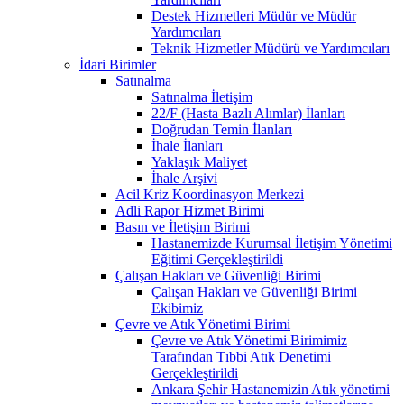
Destek Hizmetleri Müdür ve Müdür
Yardımcıları
Teknik Hizmetler Müdürü ve Yardımcıları
İdari Birimler
Satınalma
Satınalma İletişim
22/F (Hasta Bazlı Alımlar) İlanları
Doğrudan Temin İlanları
İhale İlanları
Yaklaşık Maliyet
İhale Arşivi
Acil Kriz Koordinasyon Merkezi
Adli Rapor Hizmet Birimi
Basın ve İletişim Birimi
Hastanemizde Kurumsal İletişim Yönetimi
Eğitimi Gerçekleştirildi
Çalışan Hakları ve Güvenliği Birimi
Çalışan Hakları ve Güvenliği Birimi
Ekibimiz
Çevre ve Atık Yönetimi Birimi
Çevre ve Atık Yönetimi Birimimiz
Tarafından Tıbbi Atık Denetimi
Gerçekleştirildi
Ankara Şehir Hastanemizin Atık yönetimi