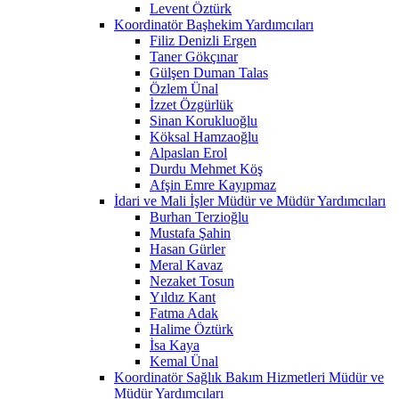
Levent Öztürk
Koordinatör Başhekim Yardımcıları
Filiz Denizli Ergen
Taner Gökçınar
Gülşen Duman Talas
Özlem Ünal
İzzet Özgürlük
Sinan Korukluoğlu
Köksal Hamzaoğlu
Alpaslan Erol
Durdu Mehmet Köş
Afşin Emre Kayıpmaz
İdari ve Mali İşler Müdür ve Müdür Yardımcıları
Burhan Terzioğlu
Mustafa Şahin
Hasan Gürler
Meral Kavaz
Nezaket Tosun
Yıldız Kant
Fatma Adak
Halime Öztürk
İsa Kaya
Kemal Ünal
Koordinatör Sağlık Bakım Hizmetleri Müdür ve
Müdür Yardımcıları