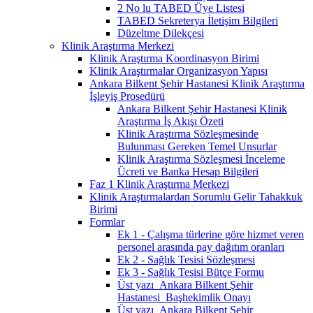
2 No lu TABED Üye Listesi
TABED Sekreterya İletişim Bilgileri
Düzeltme Dilekçesi
Klinik Araştırma Merkezi
Klinik Araştırma Koordinasyon Birimi
Klinik Araştırmalar Organizasyon Yapısı
Ankara Bilkent Şehir Hastanesi Klinik Araştırma
İşleyiş Prosedürü
Ankara Bilkent Şehir Hastanesi Klinik
Araştırma İş Akışı Özeti
Klinik Araştırma Sözleşmesinde
Bulunması Gereken Temel Unsurlar
Klinik Araştırma Sözleşmesi İnceleme
Ücreti ve Banka Hesap Bilgileri
Faz 1 Klinik Araştırma Merkezi
Klinik Araştırmalardan Sorumlu Gelir Tahakkuk
Birimi
Formlar
Ek 1 - Çalışma türlerine göre hizmet veren
personel arasında pay dağıtım oranları
Ek 2 - Sağlık Tesisi Sözleşmesi
Ek 3 - Sağlık Tesisi Bütçe Formu
Üst yazı_Ankara Bilkent Şehir
Hastanesi_Başhekimlik Onayı
Üst yazı_Ankara Bilkent Şehir