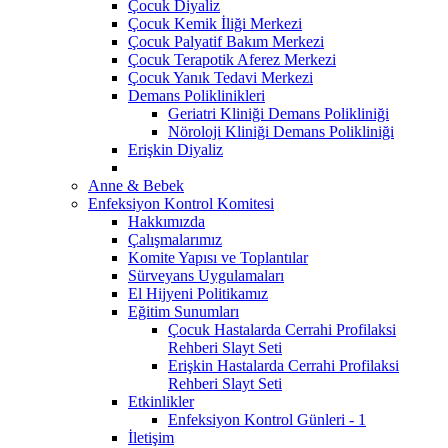
Çocuk Diyaliz
Çocuk Kemik İliği Merkezi
Çocuk Palyatif Bakım Merkezi
Çocuk Terapotik Aferez Merkezi
Çocuk Yanık Tedavi Merkezi
Demans Poliklinikleri
Geriatri Kliniği Demans Polikliniği
Nöroloji Kliniği Demans Polikliniği
Erişkin Diyaliz
Anne & Bebek
Enfeksiyon Kontrol Komitesi
Hakkımızda
Çalışmalarımız
Komite Yapısı ve Toplantılar
Sürveyans Uygulamaları
El Hijyeni Politikamız
Eğitim Sunumları
Çocuk Hastalarda Cerrahi Profilaksi
Rehberi Slayt Seti
Erişkin Hastalarda Cerrahi Profilaksi
Rehberi Slayt Seti
Etkinlikler
Enfeksiyon Kontrol Günleri - 1
İletişim