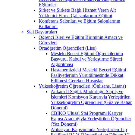
Eğitimler
Şirket ve Şirkete Bağlı Hizmet Veren Alt
Yüklenici Firma Çalışanlarının Eğitimi
Konferans Salonları ve Eğitim Salonlarının
Kullanımı
Staj Başvuruları
Öğrenci İşleri ve Eğitim Biriminin Amacı ve
Görevleri
Ortaöğretim Öğrencileri (Lise)
Mesleki Beceri Eğitimi Öğrencilerinin
Başvuru, Kabul ve Yerleştirme Süreci
Algoritması
Hastanemizdeki Mesleki Beceri Eğitimi
Faaliyetlerinin Yürütülmesinde Dikkat
Edilmesi Gereken Hususlar
Yükseköğretim Öğrencileri (Önlisans, Lisans)
Ankara İl Sağlık Müdürlüğü Staj İş ve
İşlemleri Komisyon Kararıyla Yerleştirilen
Yükseköğretim Öğrencileri (Güz ve Bahar
Dönemi)
CBİKO Ulusal Staj Programı Karıyer
Kapısı Aracılığıyla Yerleştirilen Öğrenciler
(Yaz Dönemi)
Afiliasyon Kapsamında Yerleştirilen Tıp
Fakültesi IV, V Öğrencileri ve Dönem VI