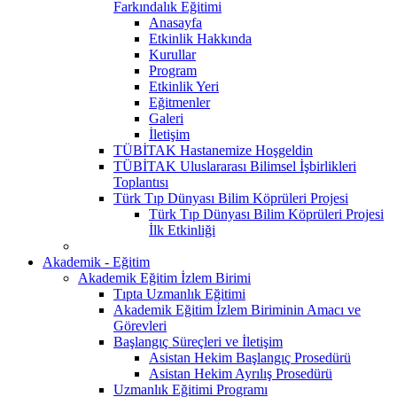
Farkındalık Eğitimi
Anasayfa
Etkinlik Hakkında
Kurullar
Program
Etkinlik Yeri
Eğitmenler
Galeri
İletişim
TÜBİTAK Hastanemize Hoşgeldin
TÜBİTAK Uluslararası Bilimsel İşbirlikleri
Toplantısı
Türk Tıp Dünyası Bilim Köprüleri Projesi
Türk Tıp Dünyası Bilim Köprüleri Projesi
İlk Etkinliği
Akademik - Eğitim
Akademik Eğitim İzlem Birimi
Tıpta Uzmanlık Eğitimi
Akademik Eğitim İzlem Biriminin Amacı ve
Görevleri
Başlangıç Süreçleri ve İletişim
Asistan Hekim Başlangıç Prosedürü
Asistan Hekim Ayrılış Prosedürü
Uzmanlık Eğitimi Programı