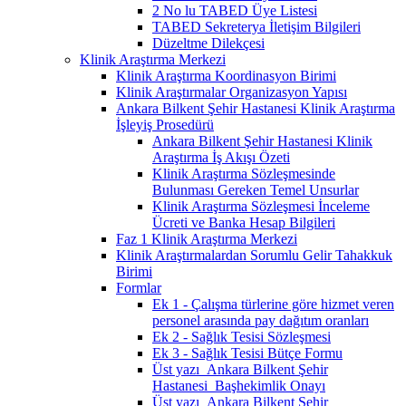
2 No lu TABED Üye Listesi
TABED Sekreterya İletişim Bilgileri
Düzeltme Dilekçesi
Klinik Araştırma Merkezi
Klinik Araştırma Koordinasyon Birimi
Klinik Araştırmalar Organizasyon Yapısı
Ankara Bilkent Şehir Hastanesi Klinik Araştırma
İşleyiş Prosedürü
Ankara Bilkent Şehir Hastanesi Klinik
Araştırma İş Akışı Özeti
Klinik Araştırma Sözleşmesinde
Bulunması Gereken Temel Unsurlar
Klinik Araştırma Sözleşmesi İnceleme
Ücreti ve Banka Hesap Bilgileri
Faz 1 Klinik Araştırma Merkezi
Klinik Araştırmalardan Sorumlu Gelir Tahakkuk
Birimi
Formlar
Ek 1 - Çalışma türlerine göre hizmet veren
personel arasında pay dağıtım oranları
Ek 2 - Sağlık Tesisi Sözleşmesi
Ek 3 - Sağlık Tesisi Bütçe Formu
Üst yazı_Ankara Bilkent Şehir
Hastanesi_Başhekimlik Onayı
Üst yazı_Ankara Bilkent Şehir