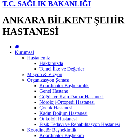
T.C. SAĞLIK BAKANLIĞI
ANKARA BİLKENT ŞEHİR
HASTANESİ
Kurumsal
Hastanemiz
Hakkımızda
Temel İlke ve Değerler
Misyon & Vizyon
Organizasyon Şeması
Koordinatör Başhekimlik
Genel Hastane
Göğüs ve Kalp Damar Hastanesi
Nöroloji-Ortopedi Hastanesi
Çocuk Hastanesi
Kadın Doğum Hastanesi
Onkoloji Hastanesi
Fizik Tedavi ve Rehabilitasyon Hastanesi
Koordinatör Başhekimlik
Koordinatör Başhekim