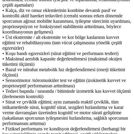
çeşitli aşamaları)
• Kalça, diz ve omuz eklemlerinin kombine devamlı pasif ve
kontrollü aktif hareket tedavileri (cerrahi sonrası erken dönemde
sporcunun ağrısız mobilite kazanması, iyileşme sürecinin uyarılması,
propriosepsiyon ve fonksiyonel stabilitenin arttırılması, böylece
koordinasyonun gelişmesi)
• Üst ekstremite / alt ekstremite ve kor bölge kaslarının kuvvet
eğitimi ve rehabilitasyonu (tam vücut çalışmasına yönelik çeşitli
egzersizler)
• Koşu bandı egzersizleri (sürat eğitimi ve performans testleri)
• Maksimal aerobik kapasite değerlendirmesi (maksimal oksijen
tüketimi ölçümü)
• Bazal ve istirahat metabolik hız değerlendirmesi (enerji tüketimi
ölçümü)
• Sensorimotor /nöromusküler test ve eğitim (izokinetik kuvvet ve
proprioseptif performansın arttırılması)
• Tedavi başında / sırasında / bitiminde izometrik kas kuvvet ölçümü
(ilerlemenin kontrolü)
• Sürat ve çeviklik eğitimi; aynı zamanda reaktif çeviklik, tüm
istikametlerde sürat, kognitif sürat, sezgileri hızlandırma ve karar
verme davranışları üzerinden kognitif ve motor sürati geliştirme
(sakatlanan sporcunun iyileşmesini hızlandırma, sağlıklı sporcunun
performansını arttırma)
• Fiziksel performans ve kondisyon değerlendirmesi (herhangi bir