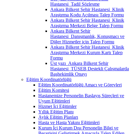
Hastanesi_Tadil Sözleşme
Ankara Bilkent Şehir Hastanesi_Klinik
Araştırma Kodu Açılması Talep Formu
Ankara Bilkent Şehir Hastanesi_Klinik
Araştırma Merkezi Belge Talep Formu
Ankara Bilkent Şehir
Hastanesi_Danışmanlık, Konuşmacı ve
Diğer Hizmetler için Talep Formu
Ankara Bilkent Şehir Hastanesi_Klinik
Araştırma Merkezi Kurum Kartı Talep
Formu
Üst yazı_Ankara Bilkent Şehir
Hastanesi_TÜSEB Destekli Çalışmalarda
Başhekimlik Onayı
Eğitim Koordinatörlüğü
Eğitim Koordinatörlüğü Amacı ve Görevleri
Eğitim Komitesi
Hastanemize Personelin Başlayış Süreçleri ve
Uyum Eğitimleri
Hizmet İçi Eğitimler
Yıllık Eğitim Planı
Aylık Eğitim Planları
Hasta ve Hasta Yakını Eğitimleri
Kurum İçi Kurum Dışı Personelin Bilgi ve
Becerisini Geliştirmek Amacıyla Talep Edilen