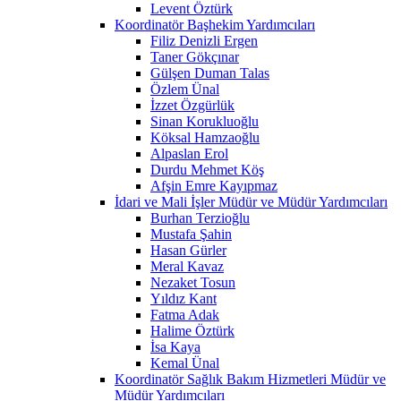
Levent Öztürk
Koordinatör Başhekim Yardımcıları
Filiz Denizli Ergen
Taner Gökçınar
Gülşen Duman Talas
Özlem Ünal
İzzet Özgürlük
Sinan Korukluoğlu
Köksal Hamzaoğlu
Alpaslan Erol
Durdu Mehmet Köş
Afşin Emre Kayıpmaz
İdari ve Mali İşler Müdür ve Müdür Yardımcıları
Burhan Terzioğlu
Mustafa Şahin
Hasan Gürler
Meral Kavaz
Nezaket Tosun
Yıldız Kant
Fatma Adak
Halime Öztürk
İsa Kaya
Kemal Ünal
Koordinatör Sağlık Bakım Hizmetleri Müdür ve
Müdür Yardımcıları