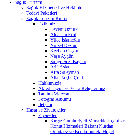
Sağlık Turizmi
Sağlık Hizmetleri ve Hekimler
Tedavi Paketleri
Sağlık Turizmi Birimi
Ekibimiz
Levent Öztürk
Alpaslan Erol
Yüce İslamoğlu
Nursel Destur
Kezban Çoşkun
Neşe Aygün
Simge Sezi Baylan
Adil Aslan
Afra Süleyman
Alla Tsuşba Çelik
Hakkımızda
Akreditasyon ve Yetki Belgelerimiz
Tanıtım Videosu
Fotoğraf Albümü
İletişim
Hasta ve Ziyaretçiler
Ziyaretler
Kırgız Cumhuriyeti Mimarlık, İnşaat ve
Konut Hizmetleri Bakanı Nurdan
Oruntaev ve Beraberindeki Heyet