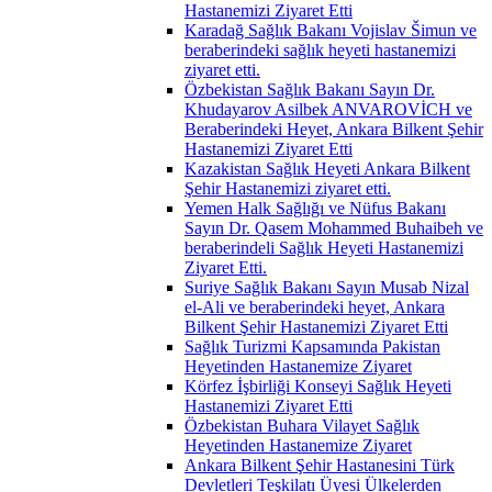
Hastanemizi Ziyaret Etti
Karadağ Sağlık Bakanı Vojislav Šimun ve
beraberindeki sağlık heyeti hastanemizi
ziyaret etti.
Özbekistan Sağlık Bakanı Sayın Dr.
Khudayarov Asilbek ANVAROVİCH ve
Beraberindeki Heyet, Ankara Bilkent Şehir
Hastanemizi Ziyaret Etti
Kazakistan Sağlık Heyeti Ankara Bilkent
Şehir Hastanemizi ziyaret etti.
Yemen Halk Sağlığı ve Nüfus Bakanı
Sayın Dr. Qasem Mohammed Buhaibeh ve
beraberindeli Sağlık Heyeti Hastanemizi
Ziyaret Etti.
Suriye Sağlık Bakanı Sayın Musab Nizal
el-Ali ve beraberindeki heyet, Ankara
Bilkent Şehir Hastanemizi Ziyaret Etti
Sağlık Turizmi Kapsamında Pakistan
Heyetinden Hastanemize Ziyaret
Körfez İşbirliği Konseyi Sağlık Heyeti
Hastanemizi Ziyaret Etti
Özbekistan Buhara Vilayet Sağlık
Heyetinden Hastanemize Ziyaret
Ankara Bilkent Şehir Hastanesini Türk
Devletleri Teşkilatı Üyesi Ülkelerden