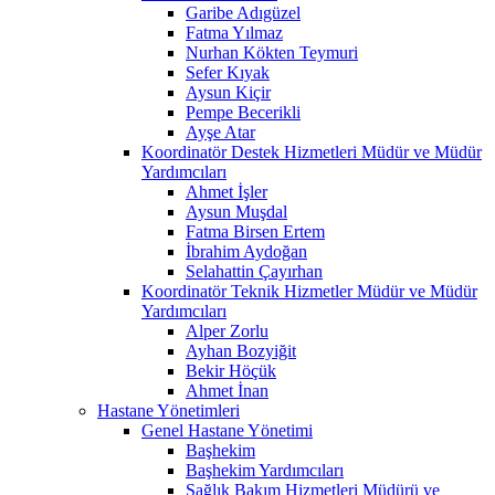
Garibe Adıgüzel
Fatma Yılmaz
Nurhan Kökten Teymuri
Sefer Kıyak
Aysun Kiçir
Pempe Becerikli
Ayşe Atar
Koordinatör Destek Hizmetleri Müdür ve Müdür
Yardımcıları
Ahmet İşler
Aysun Muşdal
Fatma Birsen Ertem
İbrahim Aydoğan
Selahattin Çayırhan
Koordinatör Teknik Hizmetler Müdür ve Müdür
Yardımcıları
Alper Zorlu
Ayhan Bozyiğit
Bekir Höçük
Ahmet İnan
Hastane Yönetimleri
Genel Hastane Yönetimi
Başhekim
Başhekim Yardımcıları
Sağlık Bakım Hizmetleri Müdürü ve