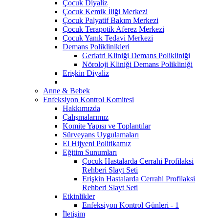
Çocuk Diyaliz
Çocuk Kemik İliği Merkezi
Çocuk Palyatif Bakım Merkezi
Çocuk Terapotik Aferez Merkezi
Çocuk Yanık Tedavi Merkezi
Demans Poliklinikleri
Geriatri Kliniği Demans Polikliniği
Nöroloji Kliniği Demans Polikliniği
Erişkin Diyaliz
Anne & Bebek
Enfeksiyon Kontrol Komitesi
Hakkımızda
Çalışmalarımız
Komite Yapısı ve Toplantılar
Sürveyans Uygulamaları
El Hijyeni Politikamız
Eğitim Sunumları
Çocuk Hastalarda Cerrahi Profilaksi
Rehberi Slayt Seti
Erişkin Hastalarda Cerrahi Profilaksi
Rehberi Slayt Seti
Etkinlikler
Enfeksiyon Kontrol Günleri - 1
İletişim