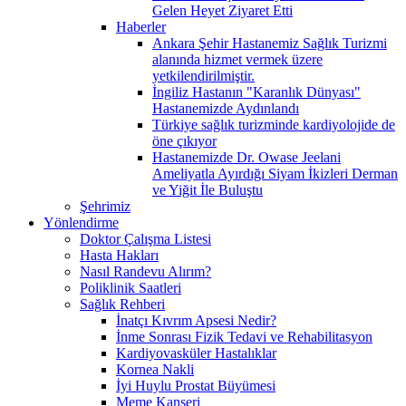
Gelen Heyet Ziyaret Etti
Haberler
Ankara Şehir Hastanemiz Sağlık Turizmi
alanında hizmet vermek üzere
yetkilendirilmiştir.
İngiliz Hastanın "Karanlık Dünyası"
Hastanemizde Aydınlandı
Türkiye sağlık turizminde kardiyolojide de
öne çıkıyor
Hastanemizde Dr. Owase Jeelani
Ameliyatla Ayırdığı Siyam İkizleri Derman
ve Yiğit İle Buluştu
Şehrimiz
Yönlendirme
Doktor Çalışma Listesi
Hasta Hakları
Nasıl Randevu Alırım?
Poliklinik Saatleri
Sağlık Rehberi
İnatçı Kıvrım Apsesi Nedir?
İnme Sonrası Fizik Tedavi ve Rehabilitasyon
Kardiyovasküler Hastalıklar
Kornea Nakli
İyi Huylu Prostat Büyümesi
Meme Kanseri