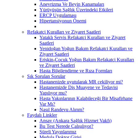
Anevrizma Ve Beyin Kanamaları
Yürüyüşün Sağlık Üzerindeki Etkileri
ERCP Uygulaması
Hipertansiyonun Önemi
Refakatçi Kuralları ve Ziyaret Saatleri
Yataklı Servis Refakatçi Kuralları ve Ziyaret
Saatleri
Yenidoğan Yoğun Bakım Refakatçi Kuralları ve
Ziyaret Saatleri
Erişkin-Çocuk Yoğun Bakım Refakatçi Kuralları
ve Ziyaret Saatleri
Hasta Bilgilendirme ve Rıza Formları
Sık Sorulan Sorular
Hastanenizde uyutularak MR çekiliyor mi?
Hastanemizde Diş Muayene ve Tedavisi
Yapılıyor mu?
Hasta Yakınlarının Kalabileceği Bir Misafirhane
Var Mı?
Nasıl Randevu Alırım?
Faydalı Linkler
Ansav (Ankara Sağlık Hizmet Vakfı)
Bu Test Nerede Çalışılıyor?
Süreli Yayınlarımız
Medula Doktor Girişi