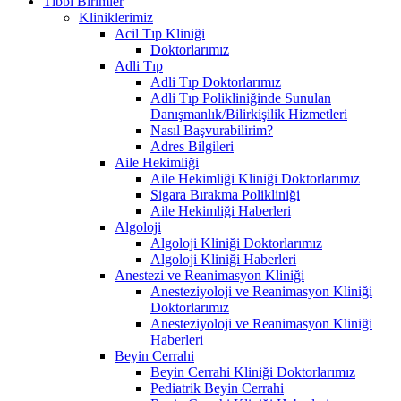
Tıbbi Birimler
Kliniklerimiz
Acil Tıp Kliniği
Doktorlarımız
Adli Tıp
Adli Tıp Doktorlarımız
Adli Tıp Polikliniğinde Sunulan
Danışmanlık/Bilirkişilik Hizmetleri
Nasıl Başvurabilirim?
Adres Bilgileri
Aile Hekimliği
Aile Hekimliği Kliniği Doktorlarımız
Sigara Bırakma Polikliniği
Aile Hekimliği Haberleri
Algoloji
Algoloji Kliniği Doktorlarımız
Algoloji Kliniği Haberleri
Anestezi ve Reanimasyon Kliniği
Anesteziyoloji ve Reanimasyon Kliniği
Doktorlarımız
Anesteziyoloji ve Reanimasyon Kliniği
Haberleri
Beyin Cerrahi
Beyin Cerrahi Kliniği Doktorlarımız
Pediatrik Beyin Cerrahi