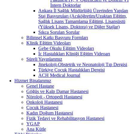
İntern Doktorlar
Ankara İl Sağlık Müdürlüğü Üzerinden Yapılan
Staj Başvuruları (Açıköğretim/Uzaktan Eğitim,
Sağlık Lisans Tamamlama Eğitimi, Lisansüstü
(Yüksek Lisans, Doktora) ve Diğer Stajlar)
Sıkça Sorulan Sorular
Bilimsel Katkı Başvuru Formları
Klinik Eğitim Videoları
Gebe Okulu Eğitim Videoları
İç Hastalıkları Kliniği Eğitim Videoarı
Süreli Yayınlarımız
Jinekoloji-Obstetrik ve Neonatoloji Tıp Dergisi
Türkiye Çocuk Hastalıkları Dergisi
ACH Medical Journal
Hizmet Binalarımız
Genel Hastane
Göğüs ve Kalp Damar Hastanesi
Nöroloji - Ortopedi Hastanesi
Onkoloji Hastanesi
Çocuk Hastanesi
Kadın Doğum Hastanesi
Fizik Tedavi ve Rehabilitasyon Hastanesi
YGAP
Ana Kütle