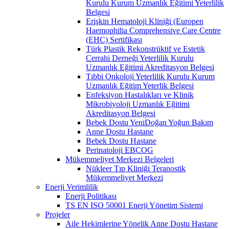
Kurulu Kurum Uzmanlık Eğitimi Yeterlilik
Belgesi
Erişkin Hematoloji Kliniği (Europen
Haemophilia Comprehensive Care Centre
(EHC) Sertifikası
Türk Plastik Rekonstrüktif ve Estetik
Cerrahi Derneği Yeterlilik Kurulu
Uzmanlık Eğitimi Akreditasyon Belgesi
Tıbbi Onkoloji Yeterlilik Kurulu Kurum
Uzmanlık Eğitim Yeterlik Belgesi
Enfeksiyon Hastalıkları ve Klinik
Mikrobiyoloji Uzmanlık Eğitimi
Akreditasyon Belgesi
Bebek Dostu YeniDoğan Yoğun Bakım
Anne Dostu Hastane
Bebek Dostu Hastane
Perinatoloji EBCOG
Mükemmeliyet Merkezi Belgeleri
Nükleer Tıp Kliniği Teranostik
Mükemmeliyet Merkezi
Enerji Verimlilik
Enerji Politikası
TS EN ISO 50001 Enerji Yönetim Sistemi
Projeler
Aile Hekimlerine Yönelik Anne Dostu Hastane