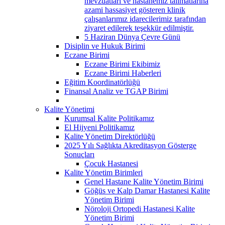
mevzuatları ve hastanemiz talimatlarına
azami hassasiyet gösteren klinik
çalışanlarımız idarecilerimiz tarafından
ziyaret edilerek teşekkür edilmiştir.
5 Haziran Dünya Çevre Günü
Disiplin ve Hukuk Birimi
Eczane Birimi
Eczane Birimi Ekibimiz
Eczane Birimi Haberleri
Eğitim Koordinatörlüğü
Finansal Analiz ve TGAP Birimi
Kalite Yönetimi
Kurumsal Kalite Politikamız
El Hijyeni Politikamız
Kalite Yönetim Direktörlüğü
2025 Yılı Sağlıkta Akreditasyon Gösterge
Sonuçları
Çocuk Hastanesi
Kalite Yönetim Birimleri
Genel Hastane Kalite Yönetim Birimi
Göğüs ve Kalp Damar Hastanesi Kalite
Yönetim Birimi
Nöroloji Ortopedi Hastanesi Kalite
Yönetim Birimi