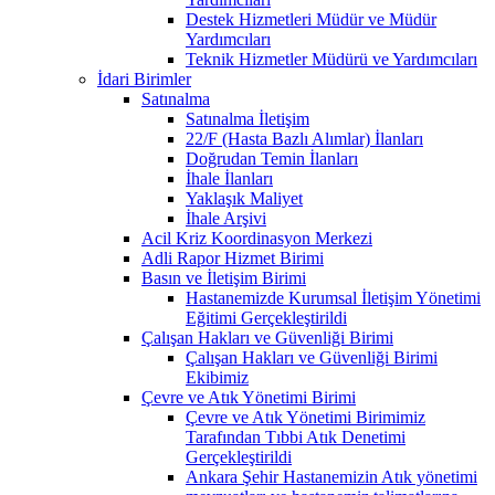
Destek Hizmetleri Müdür ve Müdür
Yardımcıları
Teknik Hizmetler Müdürü ve Yardımcıları
İdari Birimler
Satınalma
Satınalma İletişim
22/F (Hasta Bazlı Alımlar) İlanları
Doğrudan Temin İlanları
İhale İlanları
Yaklaşık Maliyet
İhale Arşivi
Acil Kriz Koordinasyon Merkezi
Adli Rapor Hizmet Birimi
Basın ve İletişim Birimi
Hastanemizde Kurumsal İletişim Yönetimi
Eğitimi Gerçekleştirildi
Çalışan Hakları ve Güvenliği Birimi
Çalışan Hakları ve Güvenliği Birimi
Ekibimiz
Çevre ve Atık Yönetimi Birimi
Çevre ve Atık Yönetimi Birimimiz
Tarafından Tıbbi Atık Denetimi
Gerçekleştirildi
Ankara Şehir Hastanemizin Atık yönetimi