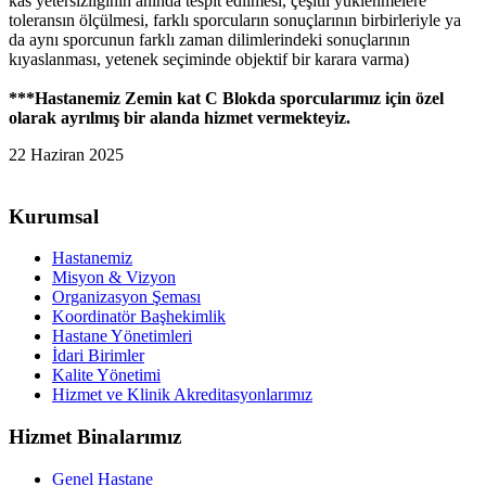
kas yetersizliğinin anında tespit edilmesi, çeşitli yüklenmelere
toleransın ölçülmesi, farklı sporcuların sonuçlarının birbirleriyle ya
da aynı sporcunun farklı zaman dilimlerindeki sonuçlarının
kıyaslanması, yetenek seçiminde objektif bir karara varma)
***Hastanemiz Zemin kat C Blokda sporcularımız için özel
olarak ayrılmış bir alanda hizmet vermekteyiz.
22 Haziran 2025
Kurumsal
Hastanemiz
Misyon & Vizyon
Organizasyon Şeması
Koordinatör Başhekimlik
Hastane Yönetimleri
İdari Birimler
Kalite Yönetimi
Hizmet ve Klinik Akreditasyonlarımız
Hizmet Binalarımız
Genel Hastane