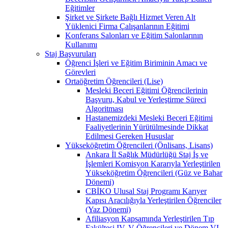
Eğitimler
Şirket ve Şirkete Bağlı Hizmet Veren Alt
Yüklenici Firma Çalışanlarının Eğitimi
Konferans Salonları ve Eğitim Salonlarının
Kullanımı
Staj Başvuruları
Öğrenci İşleri ve Eğitim Biriminin Amacı ve
Görevleri
Ortaöğretim Öğrencileri (Lise)
Mesleki Beceri Eğitimi Öğrencilerinin
Başvuru, Kabul ve Yerleştirme Süreci
Algoritması
Hastanemizdeki Mesleki Beceri Eğitimi
Faaliyetlerinin Yürütülmesinde Dikkat
Edilmesi Gereken Hususlar
Yükseköğretim Öğrencileri (Önlisans, Lisans)
Ankara İl Sağlık Müdürlüğü Staj İş ve
İşlemleri Komisyon Kararıyla Yerleştirilen
Yükseköğretim Öğrencileri (Güz ve Bahar
Dönemi)
CBİKO Ulusal Staj Programı Karıyer
Kapısı Aracılığıyla Yerleştirilen Öğrenciler
(Yaz Dönemi)
Afiliasyon Kapsamında Yerleştirilen Tıp
Fakültesi IV, V Öğrencileri ve Dönem VI