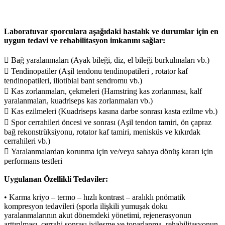
Laboratuvar sporculara aşağıdaki hastalık ve durumlar için en
uygun tedavi ve rehabilitasyon imkanını sağlar:
 Bağ yaralanmaları (Ayak bileği, diz, el bileği burkulmaları vb.)
 Tendinopatiler (Aşil tendonu tendinopatileri , rotator kaf
tendinopatileri, iliotibial bant sendromu vb.)
 Kas zorlanmaları, çekmeleri (Hamstring kas zorlanması, kalf
yaralanmaları, kuadriseps kas zorlanmaları vb.)
 Kas ezilmeleri (Kuadriseps kasına darbe sonrası kasta ezilme vb.)
 Spor cerrahileri öncesi ve sonrası (Aşil tendon tamiri, ön çapraz
bağ rekonstrüksiyonu, rotator kaf tamiri, menisküs ve kıkırdak
cerrahileri vb.)
 Yaralanmalardan korunma için ve/veya sahaya dönüş kararı için
performans testleri
Uygulanan Özellikli Tedaviler:
• Karma kriyo – termo – hızlı kontrast – aralıklı pnömatik
kompresyon tedavileri (sporla ilişkili yumuşak doku
yaralanmalarının akut dönemdeki yönetimi, rejenerasyonun
arttırılması, cerrahi sonrası iyileşme ve toparlanma, rehabilitasyonun