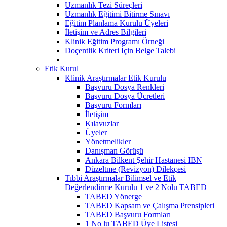
Uzmanlık Tezi Süreçleri
Uzmanlık Eğitimi Bitirme Sınavı
Eğitim Planlama Kurulu Üyeleri
İletişim ve Adres Bilgileri
Klinik Eğitim Programı Örneği
Doçentlik Kriteri İçin Belge Talebi
Etik Kurul
Klinik Araştırmalar Etik Kurulu
Başvuru Dosya Renkleri
Başvuru Dosya Ücretleri
Başvuru Formları
İletişim
Kılavuzlar
Üyeler
Yönetmelikler
Danışman Görüşü
Ankara Bilkent Şehir Hastanesi IBN
Düzeltme (Revizyon) Dilekçesi
Tıbbi Araştırmalar Bilimsel ve Etik
Değerlendirme Kurulu 1 ve 2 Nolu TABED
TABED Yönerge
TABED Kapsam ve Çalışma Prensipleri
TABED Başvuru Formları
1 No lu TABED Üye Listesi