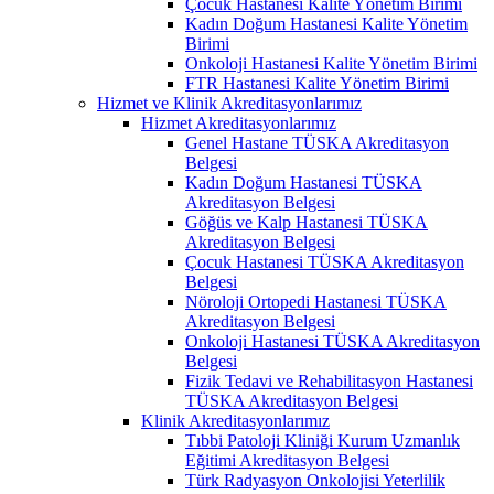
Çocuk Hastanesi Kalite Yönetim Birimi
Kadın Doğum Hastanesi Kalite Yönetim
Birimi
Onkoloji Hastanesi Kalite Yönetim Birimi
FTR Hastanesi Kalite Yönetim Birimi
Hizmet ve Klinik Akreditasyonlarımız
Hizmet Akreditasyonlarımız
Genel Hastane TÜSKA Akreditasyon
Belgesi
Kadın Doğum Hastanesi TÜSKA
Akreditasyon Belgesi
Göğüs ve Kalp Hastanesi TÜSKA
Akreditasyon Belgesi
Çocuk Hastanesi TÜSKA Akreditasyon
Belgesi
Nöroloji Ortopedi Hastanesi TÜSKA
Akreditasyon Belgesi
Onkoloji Hastanesi TÜSKA Akreditasyon
Belgesi
Fizik Tedavi ve Rehabilitasyon Hastanesi
TÜSKA Akreditasyon Belgesi
Klinik Akreditasyonlarımız
Tıbbi Patoloji Kliniği Kurum Uzmanlık
Eğitimi Akreditasyon Belgesi
Türk Radyasyon Onkolojisi Yeterlilik