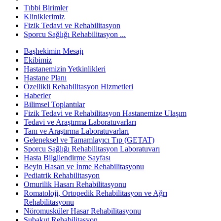
Tıbbi Birimler
Kliniklerimiz
Fizik Tedavi ve Rehabilitasyon
Sporcu Sağlığı Rehabilitasyon ...
Başhekimin Mesajı
Ekibimiz
Hastanemizin Yetkinlikleri
Hastane Planı
Özellikli Rehabilitasyon Hizmetleri
Haberler
Bilimsel Toplantılar
Fizik Tedavi ve Rehabilitasyon Hastanemize Ulaşım
Tedavi ve Araştırma Laboratuvarları
Tanı ve Araştırma Laboratuvarları
Geleneksel ve Tamamlayıcı Tıp (GETAT)
Sporcu Sağlığı Rehabilitasyon Laboratuvarı
Hasta Bilgilendirme Sayfası
Beyin Hasarı ve İnme Rehabilitasyonu
Pediatrik Rehabilitasyon
Omurilik Hasarı Rehabilitasyonu
Romatoloji, Ortopedik Rehabilitasyon ve Ağrı
Rehabilitasyonu
Nöromusküler Hasar Rehabilitasyonu
Subakut Rehabilitasyon