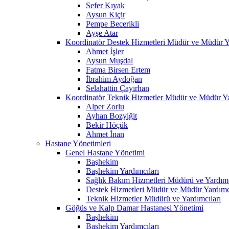
Sefer Kıyak
Aysun Kiçir
Pempe Becerikli
Ayşe Atar
Koordinatör Destek Hizmetleri Müdür ve Müdür Ya
Ahmet İşler
Aysun Muşdal
Fatma Birsen Ertem
İbrahim Aydoğan
Selahattin Çayırhan
Koordinatör Teknik Hizmetler Müdür ve Müdür Ya
Alper Zorlu
Ayhan Bozyiğit
Bekir Höçük
Ahmet İnan
Hastane Yönetimleri
Genel Hastane Yönetimi
Başhekim
Başhekim Yardımcıları
Sağlık Bakım Hizmetleri Müdürü ve Yardımc
Destek Hizmetleri Müdür ve Müdür Yardımcı
Teknik Hizmetler Müdürü ve Yardımcıları
Göğüs ve Kalp Damar Hastanesi Yönetimi
Başhekim
Başhekim Yardımcıları