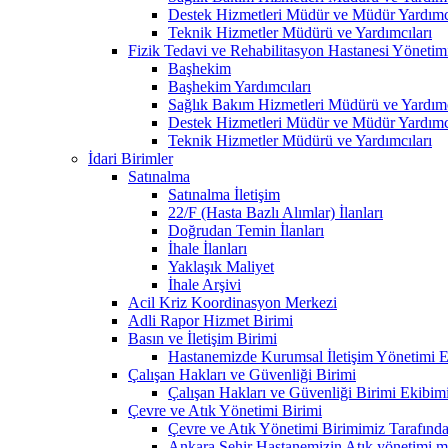
Destek Hizmetleri Müdür ve Müdür Yardımcı
Teknik Hizmetler Müdürü ve Yardımcıları
Fizik Tedavi ve Rehabilitasyon Hastanesi Yönetim
Başhekim
Başhekim Yardımcıları
Sağlık Bakım Hizmetleri Müdürü ve Yardımc
Destek Hizmetleri Müdür ve Müdür Yardımcı
Teknik Hizmetler Müdürü ve Yardımcıları
İdari Birimler
Satınalma
Satınalma İletişim
22/F (Hasta Bazlı Alımlar) İlanları
Doğrudan Temin İlanları
İhale İlanları
Yaklaşık Maliyet
İhale Arşivi
Acil Kriz Koordinasyon Merkezi
Adli Rapor Hizmet Birimi
Basın ve İletişim Birimi
Hastanemizde Kurumsal İletişim Yönetimi Eğ
Çalışan Hakları ve Güvenliği Birimi
Çalışan Hakları ve Güvenliği Birimi Ekibim
Çevre ve Atık Yönetimi Birimi
Çevre ve Atık Yönetimi Birimimiz Tarafından
Ankara Şehir Hastanemizin Atık yönetimi mevz