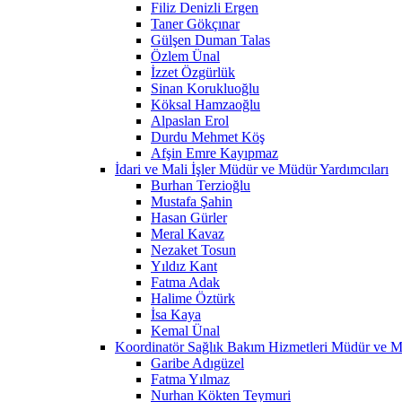
Filiz Denizli Ergen
Taner Gökçınar
Gülşen Duman Talas
Özlem Ünal
İzzet Özgürlük
Sinan Korukluoğlu
Köksal Hamzaoğlu
Alpaslan Erol
Durdu Mehmet Köş
Afşin Emre Kayıpmaz
İdari ve Mali İşler Müdür ve Müdür Yardımcıları
Burhan Terzioğlu
Mustafa Şahin
Hasan Gürler
Meral Kavaz
Nezaket Tosun
Yıldız Kant
Fatma Adak
Halime Öztürk
İsa Kaya
Kemal Ünal
Koordinatör Sağlık Bakım Hizmetleri Müdür ve M
Garibe Adıgüzel
Fatma Yılmaz
Nurhan Kökten Teymuri