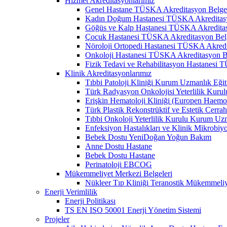
Hizmet Akreditasyonlarımız
Genel Hastane TÜSKA Akreditasyon Belge
Kadın Doğum Hastanesi TÜSKA Akreditasy
Göğüs ve Kalp Hastanesi TÜSKA Akreditas
Çocuk Hastanesi TÜSKA Akreditasyon Bel
Nöroloji Ortopedi Hastanesi TÜSKA Akredi
Onkoloji Hastanesi TÜSKA Akreditasyon B
Fizik Tedavi ve Rehabilitasyon Hastanesi
Klinik Akreditasyonlarımız
Tıbbi Patoloji Kliniği Kurum Uzmanlık Eğit
Türk Radyasyon Onkolojisi Yeterlilik Kurul
Erişkin Hematoloji Kliniği (Europen Haemo
Türk Plastik Rekonstrüktif ve Estetik Cerra
Tıbbi Onkoloji Yeterlilik Kurulu Kurum Uzm
Enfeksiyon Hastalıkları ve Klinik Mikrobiy
Bebek Dostu YeniDoğan Yoğun Bakım
Anne Dostu Hastane
Bebek Dostu Hastane
Perinatoloji EBCOG
Mükemmeliyet Merkezi Belgeleri
Nükleer Tıp Kliniği Teranostik Mükemmeli
Enerji Verimlilik
Enerji Politikası
TS EN ISO 50001 Enerji Yönetim Sistemi
Projeler