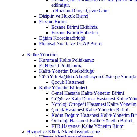
edilmiştir.
5 Haziran Dünya Çevre Günü
Disiplin ve Hukuk Birimi
Eczane Birimi
Eczane Birimi Ekibimiz
Eczane Birimi Haberleri
Eğitim Koordinatörlüğü
Finansal Analiz ve TGAP Birimi
Kalite Yönetimi
Kurumsal Kalite Politikamız
El Hijyeni Politikamız
Kalite Yönetim Direktörlüğü
2025 Yılı Sağlıkta Akreditasyon Gösterge Sonuçla
Çocuk Hastanesi
Kalite Yönetim Birimleri
Genel Hastane Kalite Yönetim Birimi
Göğüs ve Kalp Damar Hastanesi Kalite Yön
Nöroloji Ortopedi Hastanesi Kalite Yönetim
Çocuk Hastanesi Kalite Yönetim Birimi
Kadın Doğum Hastanesi Kalite Yönetim Bir
Onkoloji Hastanesi Kalite Yönetim Birimi
FTR Hastanesi Kalite Yönetim Birimi
Hizmet ve Klinik Akreditasyonlarımız