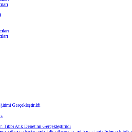
ları
i
ıları
ları
itimi Gerçekleştirildi
iz
 Tıbbi Atık Denetimi Gerçekleştirildi
uatları ve hastanemiz talimatlarına azami hassasiyet gösteren klinik çal