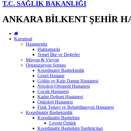
T.C. SAĞLIK BAKANLIĞI
ANKARA BİLKENT ŞEHİR H
Kurumsal
Hastanemiz
Hakkımızda
Temel İlke ve Değerler
Misyon & Vizyon
Organizasyon Şeması
Koordinatör Başhekimlik
Genel Hastane
Göğüs ve Kalp Damar Hastanesi
Nöroloji-Ortopedi Hastanesi
Çocuk Hastanesi
Kadın Doğum Hastanesi
Onkoloji Hastanesi
Fizik Tedavi ve Rehabilitasyon Hastanesi
Koordinatör Başhekimlik
Koordinatör Başhekim
Levent Öztürk
Koordinatör Başhekim Yardımcıları