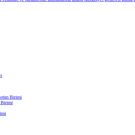
rı
etim Birimi
 Birimi
imi